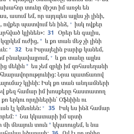
 նախահոր տունը միշտ իմ առջև են
ս, ասում եմ, որ այդպես այլևս չի լինի,
 ովքեր պատվում են ինձ,
իսկ ովքեր
+
րհված կլինեն»:
31
Օրեր են գալիս,
կզրկեմ ուժից,
և քո տան մեջ չի լինի
*
ւն:
32
Ես Իսրայելին բարիք կանեմ,
+
իմ բնակավայրում,
և քո տանը այլևս
+
ից մեկին
ես չեմ զրկի իմ զոհասեղանի
*
ւ հնարավորությունից: Նրա պատճառով
հալումաշ կլինի: Իսկ քո տան անդամների
վ քեզ համար իմ խոսքերը հաստատող
քո երկու որդիներին՝ Օֆնիին ու
ւսն էլ կմեռնեն:
35
Իսկ ես ինձ համար
+
րեմ:
Նա կկատարի իմ սրտի
+
մի մնայուն տուն
կկառուցեմ, և նա
*
 քահանա կծառայի:
36
Ով էլ քո տնից