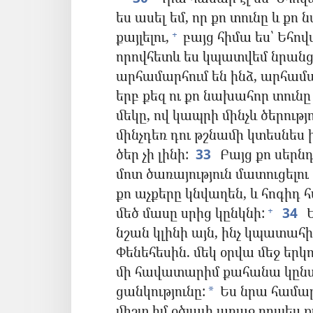
ես ասել եմ, որ քո տունը և քո
քայլելու,
բայց հիմա ես՝ Եհովա
+
որովհետև ես կպատվեմ նրանց,
արհամարհում են ինձ, արհամա
երբ քեզ ու քո նախահոր տունը 
մեկը, ով կապրի մինչև ծերությո
մինչդեռ դու թշնամի կտեսնես 
ծեր չի լինի:
33
Բայց քո սերնդ
մոտ ծառայություն մատուցելո
քո աչքերը կնվաղեն, և հոգիդ 
մեծ մասը սրից կընկնի:
34
Ե
+
նշան կլինի այն, ինչ կպատահի 
Փենեհեսին. մեկ օրվա մեջ երկո
մի հավատարիմ քահանա կընտ
ցանկությունը:
Ես նրա համար 
*
միշտ իմ օծյալի առաջ որպես