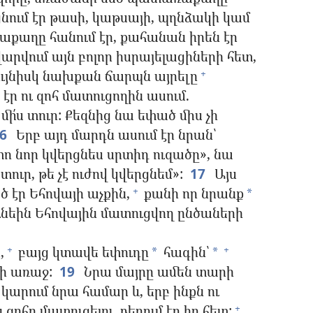
նում էր թասի, կաթսայի, պղնձակի կամ
առաքաղը հանում էր, քահանան իրեն էր
վարվում այն բոլոր իսրայելացիների հետ,
ւյնիսկ նախքան ճարպն այրելը
+
ր ու զոհ մատուցողին ասում.
ի՛ս տուր: Քեզնից նա եփած միս չի
16
Երբ այդ մարդն ասում էր նրան՝
ո նոր կվերցնես սրտիդ ուզածը», նա
ուր, թե չէ ուժով կվերցնեմ»:
17
Այս
 էր Եհովայի աչքին,
քանի որ նրանք
+
*
ւնեին Եհովային մատուցվող ընծաների
,
բայց կտավե եփուդը
հագին՝
+
+
*
*
յի առաջ:
19
Նրա մայրը ամեն տարի
կարում նրա համար և, երբ ինքն ու
ոհը մատուցելու, բերում էր իր հետ:
+