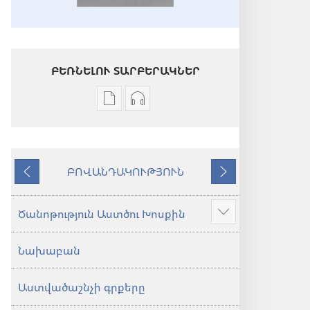
ԲԵՌՆԵԼՈՒ ՏԱՐԲԵՐԱԿՆԵՐ
Թվային
Աուդիոձայնագրությունները
հրատարակությունները
բեռնելու
բեռնելու
տարբերակներ
տարբերակներ
Աստվածաշունչ.
ԲՈՎԱՆԴԱԿՈՒԹՅՈՒՆ
Աստվածաշունչ.
«Նոր
Նախորդ
Հաջորդ
«Նոր
աշխարհ»
աշխարհ»
թարգմանություն
Ծանոթություն Աստծու Խոսքին
Ցույց
թարգմանություն
(2024)
տալ
(2024)
Նախաբան
ավելին
Աստվածաշնչի գրքերը