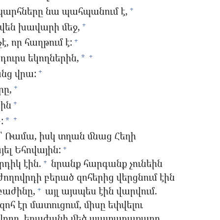
արհները նա պահպանում է,
+
ցվեն խավարի մեջ,
+
է, որ հաղթում է:
+
դուրս եկողներին,
+
*
նց վրա:
+
րը,
+
րին
+
:
+
*
՝ Ռամա, իսկ տղան մնաց Հեղի
ել Եհովային:
+
րդիկ էին.
նրանք հարգանք չունեին
+
ողովրդի բերած զոհերից վերցնում էին
բաժինը,
այլ այսպես էին վարվում.
+
զոհ էր մատուցում, միսը եփվելու
որը, եռաժանի մեծ պատառաքաղը