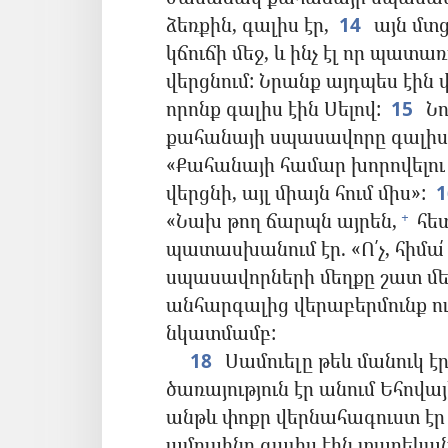
ձեռքին, գալիս էր,
14
այն մտց
կճուճի մեջ, և ինչ էլ որ պատ
վերցնում: Նրանք այդպես էին 
որոնք գալիս էին Սելով:
15
Նո
քահանայի սպասավորը գալիս է
«Քահանայի համար խորովելու մ
վերցնի, այլ միայն հում միս»:
«Նախ թող ճարպն այրեն,
հետ
+
պատասխանում էր. «Ո՛չ, հիմա՛ տ
սպասավորների մեղքը շատ մեծ
անհարգալից վերաբերմունք ո
նկատմամբ:
18
Սամուելը թեև մանուկ էր
ծառայություն էր անում Եհովա
անթև փոքր վերնահագուստ էր 
ամուսինը գալիս էին տարեկան զ