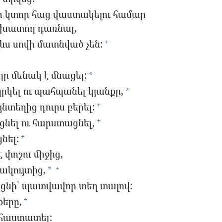
մի կտոր հաց վաստակելու համար
շխատող դառնալ,
լևս սովի մատնված չեն:
+
ղը մենակ է մնացել:
*
րկել ու պահպանել կյանքը,
*
յնտեղից դուրս բերել:
+
նել ու հարստացնել,
+
նել:
+
փոշու միջից,
ակույտից,
+
*
ցնի՝ պատվավոր տեղ տալով:
քերը,
+
 հաստատել: