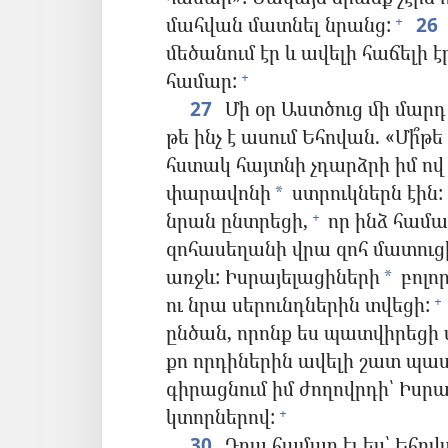
մահվան մատնել նրանց:
26
+
մեծանում էր և ավելի հաճելի է
համար:
+
27
Մի օր Աստծուց մի մարդ
թե ինչ է ասում Եհովան. «Մի՞
հստակ հայտնի չդարձրի իմ ով 
փարավոնի
ստրուկներն էին:
*
նրան ընտրեցի,
որ ինձ համա
+
զոհասեղանի վրա զոհ մատուց
առջև: Իսրայելացիների
բոլո
*
ու նրա սերունդներին տվեցի:
+
ընծան, որոնք ես պատվիրեցի 
քո որդիներին ավելի շատ պատվո
գիրացնում իմ ժողովրդի՝ Իսր
կտորներով:
+
30
Դրա համար էլ ես՝ Եհովա