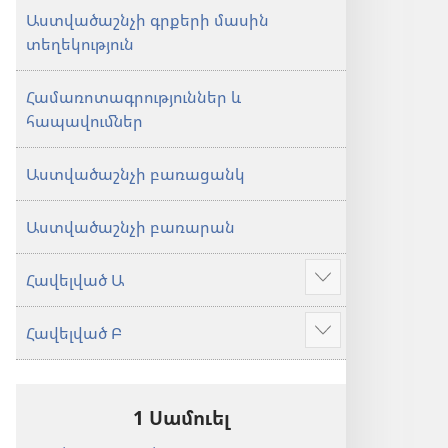
Աստվածաշնչի գրքերի մասին
տեղեկություն
Համառոտագրություններ և
հապավումներ
Աստվածաշնչի բառացանկ
Աստվածաշնչի բառարան
Հավելված Ա
Ցույց
տալ
Հավելված Բ
ավելին
Ցույց
տալ
ավելին
1 Սամուել