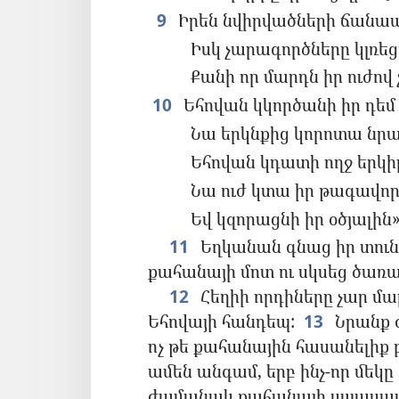
9
Իրեն նվիրվածների ճանապ
Իսկ չարագործները կլռե
Քանի որ մարդն իր ուժով չ
10
Եհովան կկործանի իր դեմ 
Նա երկնքից կորոտա նրա
Եհովան կդատի ողջ երկի
Նա ուժ կտա իր թագավո
Եվ կզորացնի իր օծյալին»
11
Եղկանան գնաց իր տուն
քահանայի մոտ ու սկսեց ծառայ
12
Հեղիի որդիները չար մա
Եհովայի հանդեպ:
13
Նրանք ժ
ոչ թե քահանային հասանելիք 
ամեն անգամ, երբ ինչ-որ մեկը 
ժամանակ քահանայի սպասավ