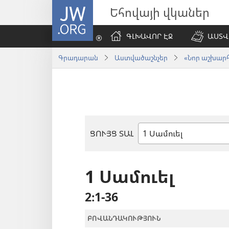
JW.ORG
Եհովայի վկաներ
ԳԼԽԱՎՈՐ ԷՋ
ԱՍՏՎ
Գրադարան
Աստվածաշնչեր
«Նոր աշխարհ»
ՑՈՒՅՑ ՏԱԼ
Աստվածաշնչյան
գիրք
1 Սամուել
2։1-36
ԲՈՎԱՆԴԱԿՈՒԹՅՈՒՆ