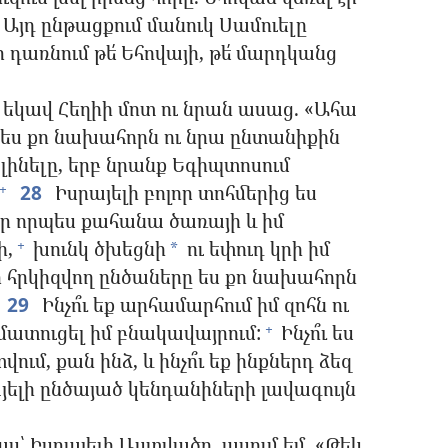
Այդ ընթացքում մանուկ Սամուելը
ր դառնում թե՛ Եհովայի, թե՛ մարդկանց
 եկավ Հեղիի մոտ ու նրան ասաց. «Ահա
թե ես քո նախահորն ու նրա ընտանիքին
լինելը, երբ նրանք Եգիպտոսում
28
Իսրայելի բոլոր տոհմերից ես
+
ր որպես քահանա ծառայի և իմ
ի,
խունկ ծխեցնի
ու եփուդ կրի իմ
+
*
ր հրկիզվող ընծաները ես քո նախահորն
29
Ինչո՞ւ եք արհամարհում իմ զոհն ու
մատուցել իմ բնակավայրում:
Ինչո՞ւ ես
+
ւմ, քան ինձ, և ինչո՞ւ եք ինքներդ ձեզ
այելի ընծայած կենդանիների լավագույն
ս՝ Իսրայելի Աստվածը, ասում եմ. «Թեև