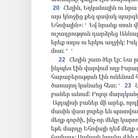
20
Հեղին, Եղկանային ու նրա
այս կնոջից քեզ զավակ պարգև
Եհովային»:
Եվ նրանք տուն 
+
ուշադրություն դարձրեց Աննայ
երեք տղա ու երկու աղջիկ: Իս
մոտ:
+
*
22
Հեղին շատ ծեր էր: Նա լս
ինչպես էին վարվում ողջ Իսրայ
հարաբերություն էին ունենու
ծառայող կանանց հետ:
23
Ն
+
բաներ անում: Բոլոր մարդկանց
Այդպիսի բաներ մի՛ արեք, որդի
մասին վատ լուրեր են պտտվու
մեղք գործի, ինչ-որ մեկը կար
եթե մարդը Եհովայի դեմ մեղք 
համար»: Սակայն նրանք չէին ու