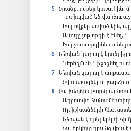
5
Նրանք, ովքեր կուշտ էին, 
ստիպված են վարձու ա
Իսկ ովքեր սոված էին, այ
Ամուլը յոթ որդի է ծնել,
+
Իսկ շատ որդիներ ունեցո
6
Եհովան կարող է կյանքից զ
Գերեզման
իջեցնել ու ա
*
7
Եհովան կարող է աղքատաց
Նվաստացնել ու բարձրաց
8
Նա խեղճին բարձրացնում է 
Աղքատին հանում է մոխր
Որ իշխանների հետ նստե
Եհովան է դրել երկրի հիմ
Նա երկիրը դրանց վրա է