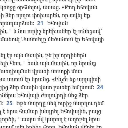
 կնոջը օրհնելով, ասաց. «Թող Եհովան
ի ձեր որդու փոխարեն, որ տվել եք
վերադարձան:
21
Եհովան
ին,
և նա ուրիշ երեխաներ էլ ունեցավ՝
+
կ մանուկ Սամուելը մեծանում էր Եհովայի
ել էր այն մասին, թե իր որդիներն
ելի հետ,
նաև այն մասին, որ նրանք
+
մ հանդիպման վրանի մուտքի մոտ
ա ասում էր նրանց. «Ինչո՞ւ եք այդպիսի
ից ձեր մասին վատ բաներ եմ լսում:
24
նե՛րս: Եհովայի ժողովրդի մեջ ձեր
մ:
25
Եթե մարդը մեկ ուրիշ մարդու դեմ
ող է նրա համար խնդրել Եհովային, բայց
գործի,
ապա ո՞վ կարող է աղոթել նրա
+
զում լսել իրենց հորը. Եհովան վճռել էր