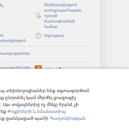
Տեղեկատվություն
ել
առողջապահության
ոլորտի
մասնագետների
համար
ալ
Օգնություն
րդակցություն
րատվություններ
արանի ՕՆԼԱՅՆ
®
JW Hub
(բացվում
ն)
ԱԴԱՐԱՆ
է
®
ibrary
նոր
Watchtower Library
ելված
պատուհան)
ն)
իպ տեխնոլոգիաներ ենք օգտագործում։
 ընդունել կամ մերժել լրացուցիչ
Այս տվյալներից ոչ մեկը երբևէ չի
ցեք
Քուքիների և նմանատիպ
ղ եք ցանկացած պահի
Գաղտնիության
Ն ԿԱՐԳԱՎՈՐՈՒՄՆԵՐ