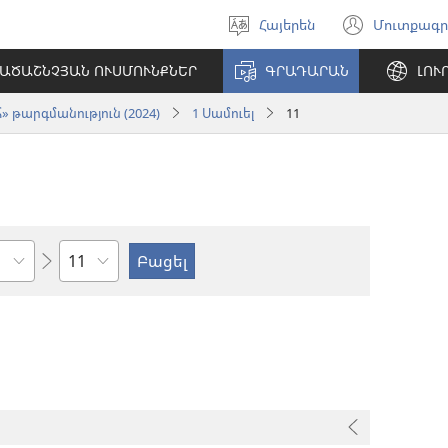
Հայերեն
Մուտքագր
Ընտրել
(բացվ
լեզուն
է
ԱԾԱՇՆՉՅԱՆ ՈՒՍՄՈՒՆՔՆԵՐ
ԳՐԱԴԱՐԱՆ
ԼՈՒ
նոր
պատո
 թարգմանություն (2024)
1 Սամուել
11
Ըստ
գլուխների