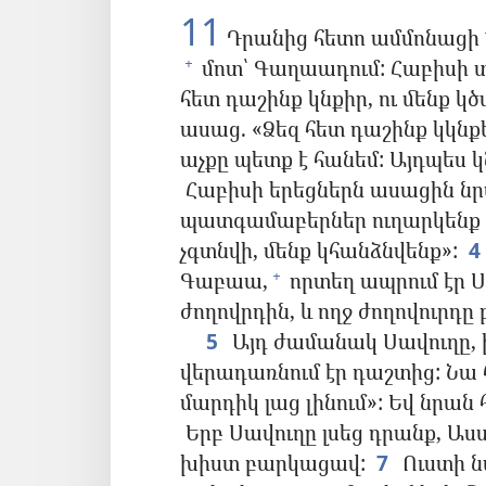
11
Դրանից հետո ամմոնացի
մոտ՝ Գաղաադում: Հաբիսի 
+
հետ դաշինք կնքիր, ու մենք կծ
ասաց. «Ձեզ հետ դաշինք կկնքե
աչքը պետք է հանեմ: Այդպես 
Հաբիսի երեցներն ասացին նրա
պատգամաբերներ ուղարկենք ող
չգտնվի, մենք կհանձնվենք»:
4
Գաբաա,
որտեղ ապրում էր Ս
+
ժողովրդին, և ողջ ժողովուրդը
5
Այդ ժամանակ Սավուղը, ի
վերադառնում էր դաշտից: Նա հա
մարդիկ լաց լինում»: Եվ նրան
Երբ Սավուղը լսեց դրանք, Աս
խիստ բարկացավ:
7
Ուստի նա