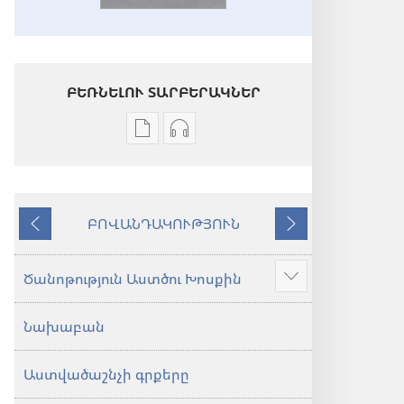
ԲԵՌՆԵԼՈՒ ՏԱՐԲԵՐԱԿՆԵՐ
Թվային
Աուդիոձայնագրությունները
հրատարակությունները
բեռնելու
բեռնելու
տարբերակներ
տարբերակներ
Աստվածաշունչ.
ԲՈՎԱՆԴԱԿՈՒԹՅՈՒՆ
Աստվածաշունչ.
«Նոր
Նախորդ
Հաջորդ
«Նոր
աշխարհ»
աշխարհ»
թարգմանություն
Ծանոթություն Աստծու Խոսքին
Ցույց
թարգմանություն
(2024)
տալ
(2024)
Նախաբան
ավելին
Աստվածաշնչի գրքերը