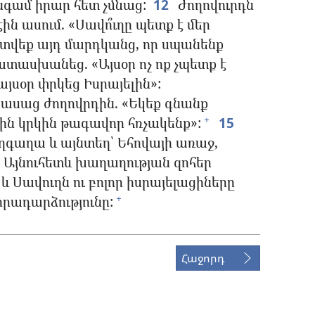
նգամ իրար հետ չմնաց:
12
Ժողովուրդն
էին ասում. «Սավո՞ւղը պետք է մեր
 տվեք այդ մարդկանց, որ սպանենք
տասխանեց. «Այսօր ոչ ոք չպետք է
յսօր փրկեց Իսրայելին»:
 ասաց ժողովրդին. «Եկեք գնանք
ին կրկին թագավոր հռչակենք»:
15
+
ղգաղա և այնտեղ՝ Եհովայի առաջ,
 Այնուհետև խաղաղության զոհեր
և Սավուղն ու բոլոր իսրայելացիները
իրադարձությունը:
+
Հաջորդ