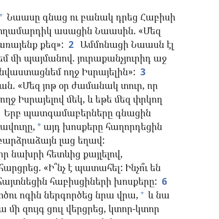
Նաասը գնաց ու բանակ դրեց Հաբիսի
+
տղամարդիկ ասացին Նաասին. «Մեզ
առայենք քեզ»:
2
Ամմոնացի Նաասն էլ
մ մի պայմանով. յուրաքանչյուրիդ աջ
կնվաստացնեմ ողջ Իսրայելին»:
3
ն. «Մեզ յոթ օր ժամանակ տուր, որ
ջ Իսրայելով մեկ, և եթե մեզ փրկող
Երբ պատգամաբերները գնացին
ավուղը,
այդ խոսքերը հաղորդեցին
*
 բարձրաձայն լաց եղավ:
ր նախրի հետևից քայլելով,
րցրեց. «Ի՞նչ է պատահել: Ինչո՞ւ են
 հայտնեցին հաբիսցիների խոսքերը:
6
տծու ոգին ներգործեց նրա վրա,
և նա
+
 մի զույգ ցուլ վերցրեց, կտոր-կտոր