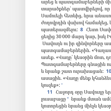
արեց և պատգամաբերների միջո
տարածքներ՝ պատվիրելով, որ ա
Սամուելի հետևից, նրա անասո
ժողովրդին վախով համակեց, և
պատերազմելու:
8
Հետո Սավու
ցեղից 30 000 մարդ կար, իսկ Իս
Սավուղն ու իր զինվորները ա
պատգամաբերներին. «Գաղաա
ասեք. «Վաղը՝ կեսօրին մոտ, դ
Պատգամաբերները գնացին ու 
և նրանք շատ ուրախացան:
1
ասացին. «Վաղը մենք կհանձնվ
կուզեք»:
+
11
Հաջորդ օրը Սավուղը ե
լուսաբացը
նրանք մտան ամ
*
կոտորեցին նրանց մինչև կեսօր