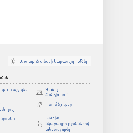
Արտաքին տեսքի կարգավորումներ
ւմներ
եք, որ այցելեն
Գտնել
(բացվում
հանդիպում
է
լ
Թարմ նյութեր
նոր
աժողով
պատուհան)
Աուդիո
նյութեր
նկարագրություններով
ն)
տեսանյութեր