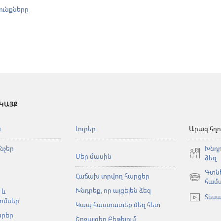
ունքները
 ԿԱՅՔ
ն
Լուրեր
Արագ հղո
նչեր
Խնդր
Մեր մասին
ձեզ
Գտնե
Հաճախ տրվող հարցեր
(բացվում
համ
Խնդրեք, որ այցելեն ձեզ
է
 և
Տեսա
նոր
ոմսեր
Կապ հաստատեք մեզ հետ
պատուհա
արեր
Շրջայցեր Բեթելում