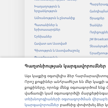
Պարբերագ
Խաղաղություն և
երջանկություն
Հանդիպման
Ամուսնություն և ընտանիք
Ծրագրեր
Պատանիներ և
Ցանկեր
երիտասարդներ
Ուղեցույցն
Երեխաներ
JW Broadcas
Հավատ առ Աստված
Տեսանյութե
Գիտություն և Աստվածաշունչ
Երաժշտությ
Պատմություն և
Աստվածաշ
Աստվածաշունչ
աուդիոներ
Գաղտնիության կարգավորումներ
Աստվածաշ
Այս կայքից օգտվելիս ձեր հարմարավետու
թատերակ
ընթերցանու
Որոշ քուքիներ անհրաժեշտ են մեր կայքի ա
քուքիները, որոնք մենք օգտագործում ենք 
վաճառվի կամ օգտագործվի մարքեթինգայի
տեխնոլոգիաների օգտագործման վերաբե
կարգավորումներ
բաժնից փոփոխել ձեր կ
ՕԳՏԱԳՈՐԾՄԱՆ ՊԱՅ