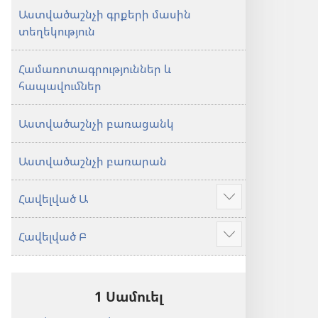
Աստվածաշնչի գրքերի մասին
տեղեկություն
Համառոտագրություններ և
հապավումներ
Աստվածաշնչի բառացանկ
Աստվածաշնչի բառարան
Հավելված Ա
Ցույց
տալ
Հավելված Բ
ավելին
Ցույց
տալ
ավելին
1 Սամուել