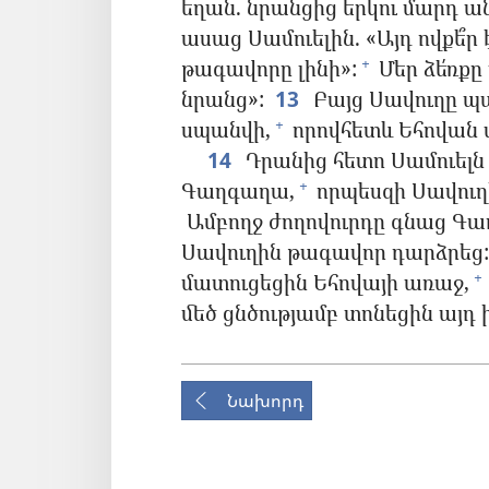
եղան. նրանցից երկու մարդ ա
ասաց Սամուելին. «Այդ ովքե՞ր 
թագավորը լինի»:
Մեր ձե՛ռքը
+
նրանց»:
13
Բայց Սավուղը պա
սպանվի,
որովհետև Եհովան ա
+
14
Դրանից հետո Սամուելն
Գաղգաղա,
որպեսզի Սավուղ
+
Ամբողջ ժողովուրդը գնաց Գա
Սավուղին թագավոր դարձրեց:
մատուցեցին Եհովայի առաջ,
+
մեծ ցնծությամբ տոնեցին այդ 
Նախորդ