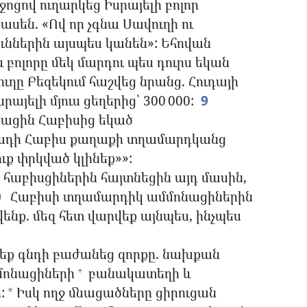
ցով ուղարկեց Իսրայելի բոլոր
սեն. «Ով որ չգնա Սավուղի ու
ւններին այսպես կանեն»: Եհովան
 բոլորը մեկ մարդու պես դուրս եկան
ղը Բեզեկում հաշվեց նրանց. Հուդայի
րայելի մյուս ցեղերից՝ 300 000:
9
սացին Հաբիսից եկած
դի Հաբիս քաղաքի տղամարդկանց
ուք փրկված կլինեք»»:
հաբիսցիներին հայտնեցին այդ մասին,
0
Հաբիսի տղամարդիկ ամմոնացիներին
ենք. մեզ հետ վարվեք այնպես, ինչպես
րեք գնդի բաժանեց զորքը. նախքան
մոնացիների
բանակատեղի և
+
:
Իսկ ողջ մնացածները ցիրուցան
*