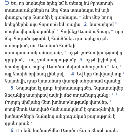
5
Ես, որ նույնպես երեց եմ և տեսել եմ Քրիստոսի
տառապանքներն ու ձեզ հետ ստանալու եմ այն
+
փառքը, որը հայտնի է դառնալու,
ձեր մեջ եղող
երեցներին այս հորդորն եմ տալիս.
2
ծառայելով
*
+
որպես վերակացուներ՝
հովվեք Աստծու հոտը,
որը
*
ձեր հոգածությանն է հանձնվել. դա արեք ոչ թե
ստիպված, այլ Աստծուն հաճելի
+
պատրաստակամությամբ,
ոչ թե շահասիրությունից
+
դրդված,
այլ ջանասիրությամբ,
3
ոչ թե իշխելով
+
նրանց վրա, ովքեր Աստծու սեփականությունն
են,
*
+
+
այլ հոտին օրինակ լինելով:
4
Եվ երբ հովվապետը
+
հայտնվի, դուք կստանաք փառքի անթառամ պսակը:
5
Նույնպես էլ դուք, երիտասարդնե՛ր, հպատակվեք
+
ձեզանից տարիքով ավելի մեծ տղամարդկանց:
*
Բոլորդ միմյանց հետ խոնարհությամբ վարվեք,
*
որովհետև Աստված հակառակվում է գոռոզներին, իսկ
խոնարհների հանդեպ անզուգական բարություն է
+
դրսևորում:
6
Ուրեմն խոնարհվեք Աստծու հզոր ձեռքի տակ,