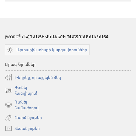
®
JW.ORG
/ ԵՀՈՎԱՅԻ ՎԿԱՆԵՐԻ ՊԱՇՏՈՆԱԿԱՆ ԿԱՅՔ
Արտաքին տեսքի կարգավորումներ
Արագ հղումներ
Խնդրեք, որ այցելեն ձեզ
Գտնել
(բացվում
հանդիպում
է
Գտնել
նոր
(բացվում
համաժողով
պատուհան)
է
Թարմ նյութեր
նոր
պատուհան)
Տեսանյութեր