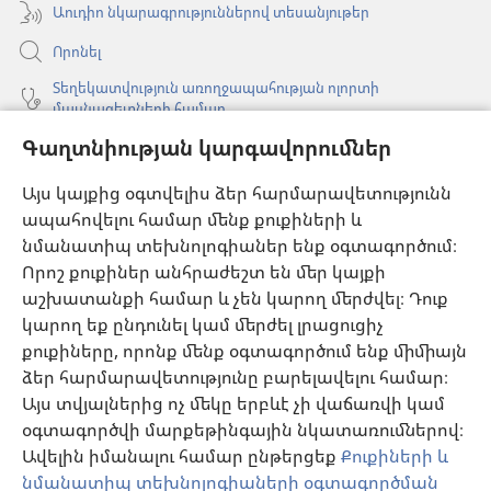
Աուդիո նկարագրություններով տեսանյութեր
Որոնել
Տեղեկատվություն առողջապահության ոլորտի
մասնագետների համար
Գաղտնիության կարգավորումներ
Գլոբալ հաղորդակցություն
Օգնություն
Այս կայքից օգտվելիս ձեր հարմարավետությունն
ապահովելու համար մենք քուքիների և
Նվիրատվություններ
նմանատիպ տեխնոլոգիաներ ենք օգտագործում։
(բացվում
է
Որոշ քուքիներ անհրաժեշտ են մեր կայքի
նոր
աշխատանքի համար և չեն կարող մերժվել։ Դուք
Դիտարանի ՕՆԼԱՅՆ ԳՐԱԴԱՐԱՆ
(բացվում
պատուհան)
կարող եք ընդունել կամ մերժել լրացուցիչ
է
®
JW Hub
քուքիները, որոնք մենք օգտագործում ենք միմիայն
նոր
(բացվում
պատուհան)
ձեր հարմարավետությունը բարելավելու համար։
է
®
JW Library
հավելված
նոր
Այս տվյալներից ոչ մեկը երբևէ չի վաճառվի կամ
պատուհան)
օգտագործվի մարքեթինգային նկատառումներով։
Watchtower Library
Ավելին իմանալու համար ընթերցեք
Քուքիների և
նմանատիպ տեխնոլոգիաների օգտագործման