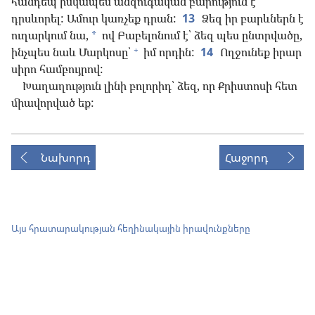
հանդեպ իսկապես անզուգական բարություն է
դրսևորել: Ամուր կառչեք դրան:
13
Ձեզ իր բարևներն է
ուղարկում նա,
ով Բաբելոնում է՝ ձեզ պես ընտրվածը,
*
+
ինչպես նաև Մարկոսը՝
իմ որդին:
14
Ողջունեք իրար
սիրո համբույրով:
Խաղաղություն լինի բոլորիդ՝ ձեզ, որ Քրիստոսի հետ
միավորված եք:
Նախորդ
Հաջորդ
Այս հրատարակության հեղինակային իրավունքները