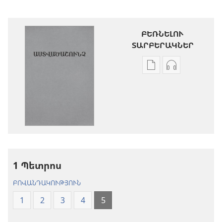
ԲԵՌՆԵԼՈՒ
ՏԱՐԲԵՐԱԿՆԵՐ
Թվային
Աուդիոձայն
հրատարակությու
բեռնելու
բեռնելու
տարբերակն
տարբերակներ
Աստվածաշու
Աստվածաշունչ.
«Նոր
«Նոր
աշխարհ»
աշխարհ»
թարգմանութ
թարգմանություն
(2024)
1 Պետրոս
(2024)
ԲՈՎԱՆԴԱԿՈՒԹՅՈՒՆ
1
2
3
4
5