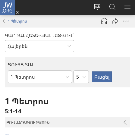
JW.ORG
Մուտքագրվել
(բացվում
Փոխել
Որոնում
ՑՈ
է
կայքի
JW.ORG
ՏԱ
1 Պետրոս
նոր
լեզուն
կայքում
ՄԵ
պատուհան)
ԿԱՐԴԱԼ ՀԵՏԵՎՅԱԼ ԼԵԶՎՈՎ՝
ՑՈՒՅՑ ՏԱԼ
Ըստ
Աստվածաշնչյան
գլուխների
գիրք
1 Պետրոս
5։1-14
ԲՈՎԱՆԴԱԿՈՒԹՅՈՒՆ