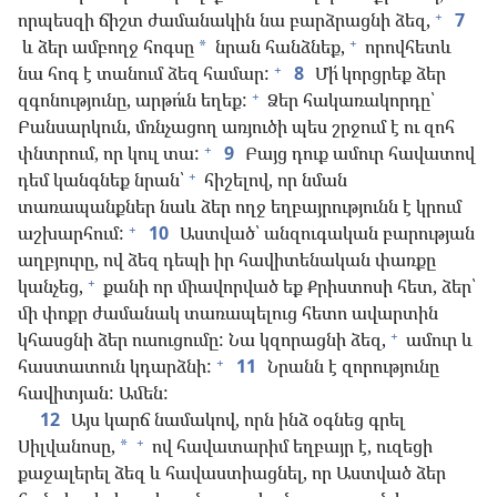
+
որպեսզի ճիշտ ժամանակին նա բարձրացնի ձեզ,
7
+
և ձեր ամբողջ հոգսը
նրան հանձնեք,
որովհետև
*
+
նա հոգ է տանում ձեզ համար:
8
Մի՛ կորցրեք ձեր
+
զգոնությունը, արթո՛ւն եղեք:
Ձեր հակառակորդը՝
Բանսարկուն, մռնչացող առյուծի պես շրջում է ու զոհ
+
փնտրում, որ կուլ տա:
9
Բայց դուք ամուր հավատով
+
դեմ կանգնեք նրան՝
հիշելով, որ նման
տառապանքներ նաև ձեր ողջ եղբայրությունն է կրում
+
աշխարհում:
10
Աստված՝ անզուգական բարության
աղբյուրը, ով ձեզ դեպի իր հավիտենական փառքը
+
կանչեց,
քանի որ միավորված եք Քրիստոսի հետ, ձեր՝
մի փոքր ժամանակ տառապելուց հետո ավարտին
+
կհասցնի ձեր ուսուցումը: Նա կզորացնի ձեզ,
ամուր և
+
հաստատուն կդարձնի:
11
Նրանն է զորությունը
հավիտյան: Ամեն:
12
Այս կարճ նամակով, որն ինձ օգնեց գրել
+
Սիլվանոսը,
ով հավատարիմ եղբայր է, ուզեցի
*
քաջալերել ձեզ և հավաստիացնել, որ Աստված ձեր