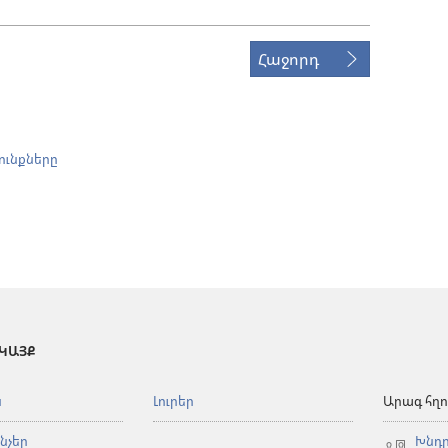
Հաջորդ
ունքները
 ԿԱՅՔ
ն
Լուրեր
Արագ հղո
նչեր
Խնդր