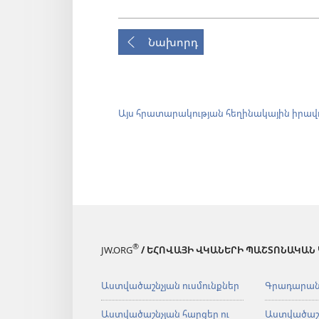
Նախորդ
Այս հրատարակության հեղինակային իրավ
®
JW.ORG
/ ԵՀՈՎԱՅԻ ՎԿԱՆԵՐԻ ՊԱՇՏՈՆԱԿԱՆ
Աստվածաշնչյան ուսմունքներ
Գրադարա
Աստվածաշնչյան հարցեր ու
Աստվածաշ