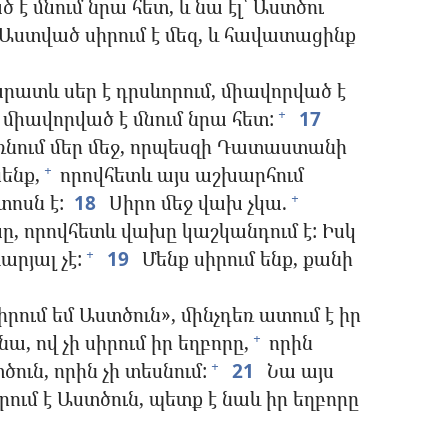
 մնում նրա հետ, և նա էլ՝ Աստծու
Աստված սիրում է մեզ, և հավատացինք
արատև սեր է դրսևորում, միավորված է
 միավորված է մնում նրա հետ:
17
+
ռնում մեր մեջ, որպեսզի Դատաստանի
ենք,
որովհետև այս աշխարհում
+
տոսն է:
18
Սիրո մեջ վախ չկա.
+
ը, որովհետև վախը կաշկանդում է: Իսկ
արյալ չէ:
19
Մենք սիրում ենք, քանի
+
իրում եմ Աստծուն», մինչդեռ ատում է իր
ա, ով չի սիրում իր եղբորը,
որին
+
ծուն, որին չի տեսնում:
21
Նա այս
+
րում է Աստծուն, պետք է նաև իր եղբորը