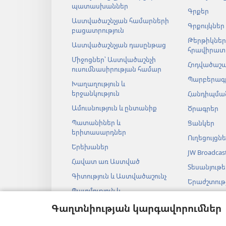
պատասխաններ
Գրքեր
Աստվածաշնչյան համարների
Գրքույկներ
բացատրություն
Թերթիկներ
Աստվածաշնչյան դասընթաց
հրավիրատ
Միջոցներ՝ Աստվածաշնչի
Հոդվածաշ
ուսումնասիրության համար
Պարբերագ
Խաղաղություն և
երջանկություն
Հանդիպման
Ամուսնություն և ընտանիք
Ծրագրեր
Պատանիներ և
Ցանկեր
երիտասարդներ
Ուղեցույցն
Երեխաներ
JW Broadcas
Հավատ առ Աստված
Տեսանյութե
Գիտություն և Աստվածաշունչ
Երաժշտությ
Պատմություն և
Աստվածաշ
Աստվածաշունչ
աուդիոներ
Գաղտնիության կարգավորումներ
Աստվածաշ