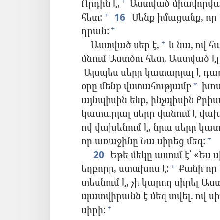
Որդին է,
Աստված միավորված է
+
հետ:
16
Մենք իմացանք, որ 
+
դրան:
+
Աստված սեր է,
և նա, ով հ
+
մնում Աստծու հետ, Աստված էլ
Այսպես սերը կատարյալ է դա
օրը մենք վստահությամբ
խոս
*
այնպիսին ենք, ինչպիսին Քրիս
կատարյալ սերը վանում է վախ
ով վախենում է, նրա սերը կատ
որ առաջինը Նա սիրեց մեզ:
+
20
Եթե մեկը ասում է՝ «Ես ս
եղբորը, ստախոս է:
Քանի որ ն
+
տեսնում է, չի կարող սիրել Աստ
պատվիրանն է մեզ տվել. ով սի
սիրի:
+