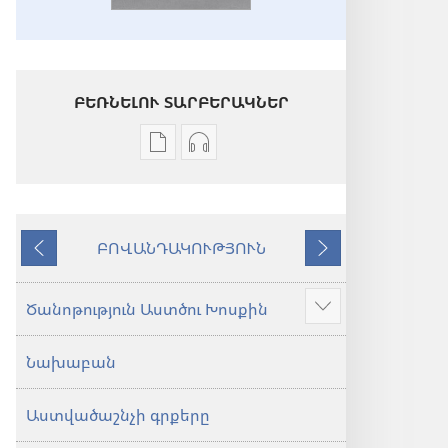
ԲԵՌՆԵԼՈՒ ՏԱՐԲԵՐԱԿՆԵՐ
Թվային
Աուդիոձայնագրությունները
հրատարակությունները
բեռնելու
բեռնելու
տարբերակներ
տարբերակներ
Աստվածաշունչ.
ԲՈՎԱՆԴԱԿՈՒԹՅՈՒՆ
Աստվածաշունչ.
«Նոր
Նախորդ
Հաջորդ
«Նոր
աշխարհ»
աշխարհ»
թարգմանություն
Ծանոթություն Աստծու Խոսքին
Ցույց
թարգմանություն
(2024)
տալ
(2024)
Նախաբան
ավելին
Աստվածաշնչի գրքերը