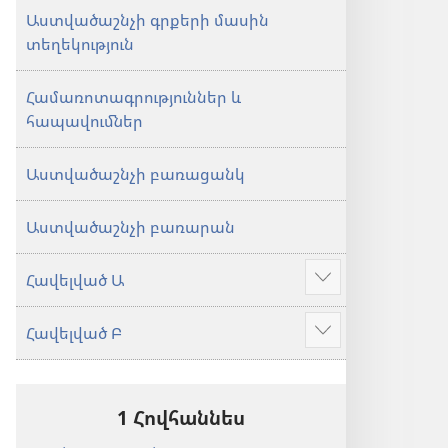
Աստվածաշնչի գրքերի մասին
տեղեկություն
Համառոտագրություններ և
հապավումներ
Աստվածաշնչի բառացանկ
Աստվածաշնչի բառարան
Հավելված Ա
Ցույց
տալ
Հավելված Բ
ավելին
Ցույց
տալ
ավելին
1 Հովհաննես