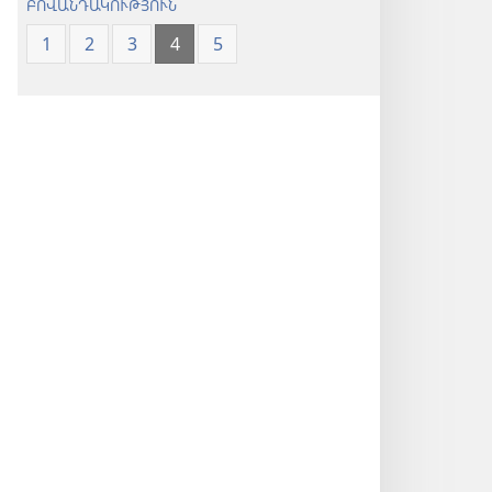
ԲՈՎԱՆԴԱԿՈՒԹՅՈՒՆ
1
2
3
4
5