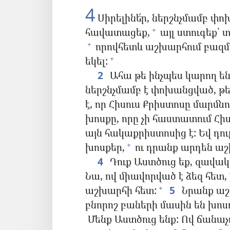
4
Սիրելինե՛ր, ներշնչմամբ փ
հավատացեք,
այլ ստուգեք՝ տ
+
որովհետև աշխարհում բազմ
+
եկել:
+
2
Ահա թե ինչպես կարող են
ներշնչմամբ է փոխանցված, թ
է, որ Հիսուս Քրիստոսը մարմնով
խոսքը, որը չի հաստատում Հիս
այն հակաքրիստոսից է: Եվ դու
խոսքեր,
ու դրանք արդեն աշ
+
4
Դուք Աստծուց եք, զավակն
Նա, ով միավորված է ձեզ հետ,
աշխարհի հետ:
5
Նրանք աշ
+
բնորոշ բաների մասին են խոսո
Մենք Աստծուց ենք: Ով ճանաչո