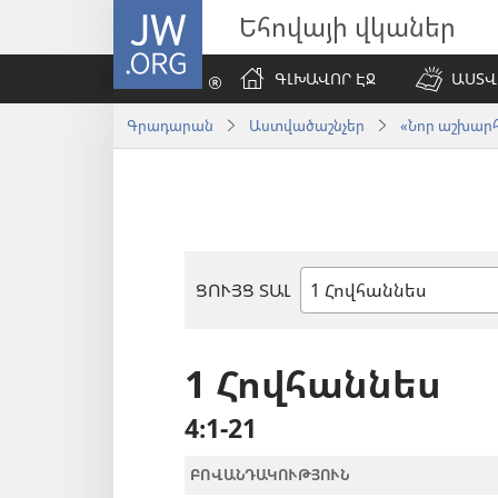
JW.ORG
Եհովայի վկաներ
ԳԼԽԱՎՈՐ ԷՋ
ԱՍՏՎ
Գրադարան
Աստվածաշնչեր
«Նոր աշխարհ»
ՑՈՒՅՑ ՏԱԼ
Աստվածաշնչյան
գիրք
1 Հովհաննես
4։1-21
ԲՈՎԱՆԴԱԿՈՒԹՅՈՒՆ