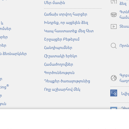
Մեր մասին
ձեզ
Գտնե
Հաճախ տրվող հարցեր
(բացվում
համ
Խնդրեք, որ այցելեն ձեզ
է
 և
Տեսա
նոր
ոմսեր
Կապ հաստատեք մեզ հետ
պատուհա
արեր
Շրջայցեր Բեթելում
րեր
Որոն
Հանդիպումներ
 ձեռնարկներ
Հիշատակի երեկո
Համաժողովներ
Գործունեություն
Գլոբ
եր
հաղո
Դեպքեր ծառայությունից
®
ting
Ողջ աշխարհով մեկ
Նվի
ր
(բացվում
է
ուն
նոր
Դիտ
նչյան
պատուհա
(բացվում
ԳՐ
կայացումներ
է
JW L
նոր
նչի
հավ