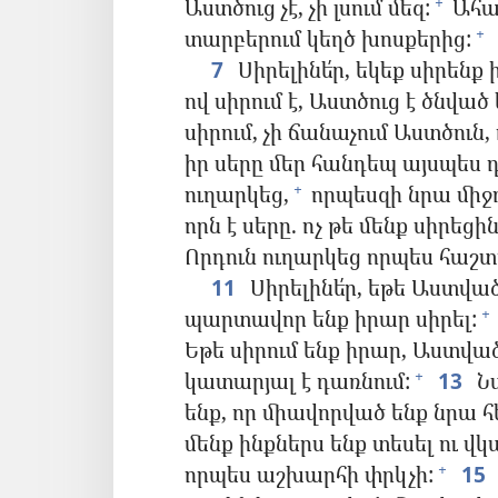
Աստծուց չէ, չի լսում մեզ:
Ահա 
+
տարբերում կեղծ խոսքերից:
+
7
Սիրելինե՛ր, եկեք սիրենք 
ով սիրում է, Աստծուց է ծնված
սիրում, չի ճանաչում Աստծուն
իր սերը մեր հանդեպ այսպես 
ուղարկեց,
որպեսզի նրա միջ
+
որն է սերը. ոչ թե մենք սիրեցի
Որդուն ուղարկեց որպես հաշտ
11
Սիրելինե՛ր, եթե Աստված
պարտավոր ենք իրար սիրել:
+
Եթե սիրում ենք իրար, Աստված 
կատարյալ է դառնում:
13
Նա
+
ենք, որ միավորված ենք նրա հե
մենք ինքներս ենք տեսել ու վկ
որպես աշխարհի փրկչի:
15
+