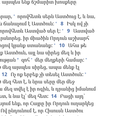
այսպես ենք ճշմարիտ խոսքերը
իրար,
որովհետև սերն Աստծուց է, և նա,
+
 և ճանաչում է Աստծուն:
8
Իսկ ով չի
+
, որովհետև Աստված սեր է:
9
Աստված
+
դրսևորեց. իր միածին Որդուն աշխարհ
ոցով կյանք ստանանք:
10
Ահա թե
+
նք Աստծուն, այլ նա սիրեց մեզ և իր
ության
զոհ
մեր մեղքերի համար:
+
+
*
 մեզ այսպես սիրեց, ապա մենք էլ
12
Ոչ ոք երբեք չի տեսել Աստծուն:
+
մեզ հետ է, և նրա սերը մեր մեջ
 մեզ տվել է իր ոգին, և դրանից իմանում
տ, և նա էլ՝ մեզ հետ:
14
Բացի այդ՝
այում ենք, որ Հայրը իր Որդուն ուղարկեց
Ով ընդունում է, որ Հիսուսն Աստծու