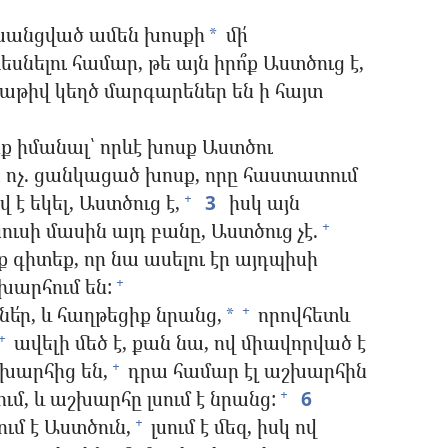
ոխանցված ամեն խոսքի
մի՛
*
եսնելու համար, թե այն իրո՞ք Աստծուց է,
աթիվ կեղծ մարգարեներ են ի հայտ
ք իմանալ՝ որևէ խոսք Աստծու
ե ոչ. ցանկացած խոսք, որը հաստատում
 է եկել, Աստծուց է,
3
իսկ այն
+
ուսի մասին այդ բանը, Աստծուց չէ.
+
ք գիտեք, որ նա ասելու էր այդպիսի
խարհում են:
+
ե՛ր, և հաղթեցիք նրանց,
որովհետև
+
*
ավելի մեծ է, քան նա, ով միավորված է
+
խարհից են,
դրա համար էլ աշխարհին
+
ւմ, և աշխարհը լսում է նրանց:
6
+
ւմ է Աստծուն,
լսում է մեզ, իսկ ով
+