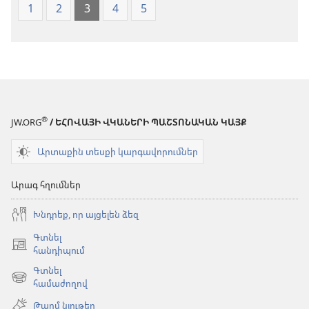
1
2
3
4
5
®
JW.ORG
/ ԵՀՈՎԱՅԻ ՎԿԱՆԵՐԻ ՊԱՇՏՈՆԱԿԱՆ ԿԱՅՔ
Արտաքին տեսքի կարգավորումներ
Արագ հղումներ
Խնդրեք, որ այցելեն ձեզ
Գտնել
(բացվում
հանդիպում
է
Գտնել
նոր
(բացվում
համաժողով
պատուհան)
է
Թարմ նյութեր