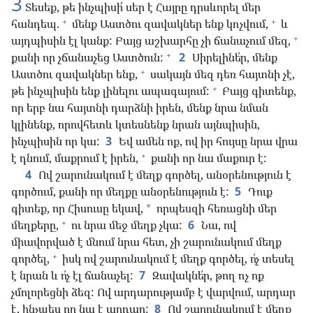
3
Տեսեք, թե ինչպիսի՜ սեր է Հայրը դրսևորել մեր
+
+
հանդեպ.
մենք Աստծու զավակներ ենք կոչվում,
և
+
այդպիսին էլ կանք: Բայց աշխարհը չի ճանաչում մեզ,
+
քանի որ չճանաչեց Աստծուն:
2
Սիրելինե՛ր, մենք
+
Աստծու զավակներ ենք,
սակայն մեզ դեռ հայտնի չէ,
+
թե ինչպիսին ենք լինելու ապագայում:
Բայց գիտենք,
որ երբ նա հայտնի դարձնի իրեն, մենք նրա նման
կլինենք, որովհետև կտեսնենք նրան այնպիսին,
ինչպիսին որ կա:
3
Եվ ամեն ոք, ով իր հույսը նրա վրա
+
է դնում, մաքրում է իրեն,
քանի որ նա մաքուր է:
4
Ով շարունակում է մեղք գործել, անօրենություն է
գործում, քանի որ մեղքը անօրենություն է:
5
Դուք
գիտեք, որ Հիսուսը եկավ,
որպեսզի հեռացնի մեր
*
+
մեղքերը,
ու նրա մեջ մեղք չկա:
6
Նա, ով
միավորված է մնում նրա հետ, չի շարունակում մեղք
+
գործել,
իսկ ով շարունակում է մեղք գործել, ո՛չ տեսել
է նրան և ո՛չ էլ ճանաչել:
7
Զավակնե՛ր, թող ոչ ոք
չմոլորեցնի ձեզ: Ով արդարությամբ է վարվում, արդար
է, ինչպես որ նա է արդար:
8
Ով շարունակում է մեղք