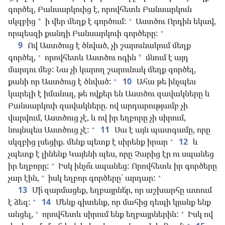
գործել, Բանսարկուից է, որովհետև Բանսարկուն
+
սկզբից
ի վեր մեղք է գործում:
Աստծու Որդին եկավ,
*
+
որպեսզի քանդի Բանսարկուի գործերը:
9
Ով Աստծուց է ծնված, չի շարունակում մեղք
+
գործել,
որովհետև Աստծու ոգին
մնում է այդ
*
մարդու մեջ: Նա չի կարող շարունակ մեղք գործել,
+
քանի որ Աստծուց է ծնված:
10
Ահա թե ինչպես
կարելի է իմանալ, թե ովքեր են Աստծու զավակները և
Բանսարկուի զավակները. ով արդարությամբ չի
վարվում, Աստծուց չէ, և ով իր եղբորը չի սիրում,
+
նույնպես Աստծուց չէ:
11
Սա է այն պատգամը, որը
+
սկզբից լսեցիք. մենք պետք է սիրենք իրար
12
և
չպետք է լինենք Կայենի պես, որը Չարից էր ու սպանեց
+
իր եղբորը:
Իսկ ինչո՞ւ սպանեց: Որովհետև իր գործերը
+
+
չար էին,
իսկ եղբոր գործերը՝ արդար:
13
Մի՛ զարմացեք, եղբայրնե՛ր, որ աշխարհը ատում
+
է ձեզ:
14
Մենք գիտենք, որ մահից դեպի կյանք ենք
+
+
անցել,
որովհետև սիրում ենք եղբայրներին:
Իսկ ով
+