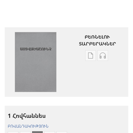
ԲԵՌՆԵԼՈՒ
ՏԱՐԲԵՐԱԿՆԵՐ
Թվային
Աուդիոձայն
հրատարակությու
բեռնելու
բեռնելու
տարբերակն
տարբերակներ
Աստվածաշու
Աստվածաշունչ.
«Նոր
«Նոր
աշխարհ»
աշխարհ»
թարգմանութ
թարգմանություն
(2024)
1 Հովհաննես
(2024)
ԲՈՎԱՆԴԱԿՈՒԹՅՈՒՆ