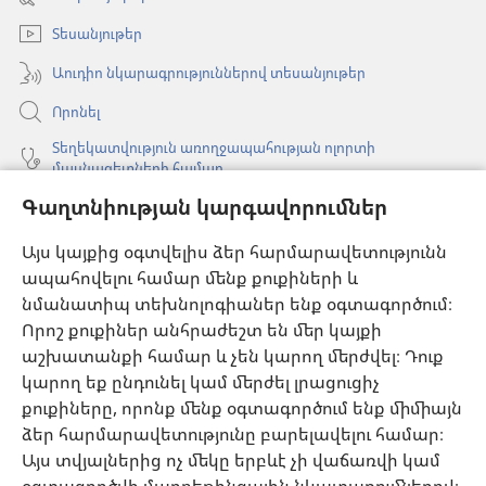
նոր
պատուհան)
Տեսանյութեր
Աուդիո նկարագրություններով տեսանյութեր
Որոնել
Տեղեկատվություն առողջապահության ոլորտի
մասնագետների համար
Գաղտնիության կարգավորումներ
Գլոբալ հաղորդակցություն
Օգնություն
Այս կայքից օգտվելիս ձեր հարմարավետությունն
ապահովելու համար մենք քուքիների և
Նվիրատվություններ
նմանատիպ տեխնոլոգիաներ ենք օգտագործում։
(բացվում
է
Որոշ քուքիներ անհրաժեշտ են մեր կայքի
նոր
աշխատանքի համար և չեն կարող մերժվել։ Դուք
Դիտարանի ՕՆԼԱՅՆ ԳՐԱԴԱՐԱՆ
(բացվում
պատուհան)
կարող եք ընդունել կամ մերժել լրացուցիչ
է
®
JW Hub
քուքիները, որոնք մենք օգտագործում ենք միմիայն
նոր
(բացվում
պատուհան)
ձեր հարմարավետությունը բարելավելու համար։
է
®
JW Library
հավելված
նոր
Այս տվյալներից ոչ մեկը երբևէ չի վաճառվի կամ
պատուհան)