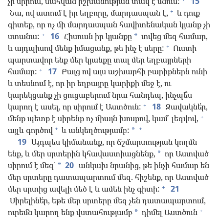
չի սիրում, մահվան իշխանության տակ է մնում:
15
+
Նա, ով ատում է իր եղբորը, մարդասպան է,
և դուք
գիտեք, որ ոչ մի մարդասպան հավիտենական կյանք չի
+
ստանա:
16
Հիսուսն իր կյանքը
տվեց մեզ համար,
*
+
և այդպիսով մենք իմացանք, թե ինչ է սերը:
Ուստի
պարտավոր ենք մեր կյանքը տալ մեր եղբայրների
+
համար:
17
Բայց ով այս աշխարհի բարիքներն ունի
և տեսնում է, որ իր եղբայրը կարիքի մեջ է, ու
կարեկցանք չի ցուցաբերում նրա հանդեպ, ինչպե՞ս
+
կարող է ասել, որ սիրում է Աստծուն:
18
Զավակնե՛ր,
+
մենք պետք է սիրենք ոչ միայն խոսքով, կամ՝ լեզվով,
+
+
այլև գործով
և անկեղծությամբ:
*
19
Այդպես կիմանանք, որ ճշմարտության կողմն
ենք, և մեր սրտերին կհավաստիացնենք,
որ Աստված
*
սիրում է մեզ՝
20
անկախ նրանից, թե ինչի համար են
*
մեր սրտերը դատապարտում մեզ. հիշենք, որ Աստված
+
մեր սրտից ավելի մեծ է և ամեն ինչ գիտի:
21
Սիրելինե՛ր, եթե մեր սրտերը մեզ չեն դատապարտում,
+
ուրեմն կարող ենք վստահությամբ
դիմել Աստծուն
*