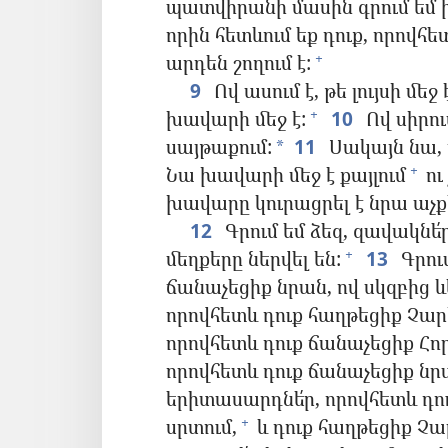
պատվիրանի մասին գրում եմ ի
որին հետևում եք դուք, որովհե
արդեն շողում է:
+
9
Ով ասում է, թե լույսի մեջ
խավարի մեջ է:
10
Ով սիրում
+
սայթաքում:
11
Սակայն նա, ո
*
Նա խավարի մեջ է քայլում
ու 
+
խավարը կուրացրել է նրա աչք
12
Գրում եմ ձեզ, զավակնե՛
մեղքերը ներվել են:
13
Գրում
+
ճանաչեցիք նրան, ով սկզբից և
որովհետև դուք հաղթեցիք Չար
որովհետև դուք ճանաչեցիք Հոր
որովհետև դուք ճանաչեցիք նրան
երիտասարդնե՛ր, որովհետև դու
սրտում,
և դուք հաղթեցիք Չա
+