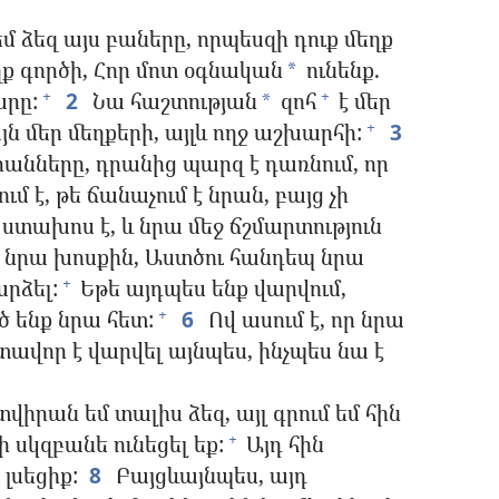
եմ ձեզ այս բաները, որպեսզի դուք մեղք
ղք գործի, Հոր մոտ օգնական
ունենք.
*
րը:
2
Նա հաշտության
զոհ
է մեր
+
+
*
յն մեր մեղքերի, այլև ողջ աշխարհի:
3
+
անները, դրանից պարզ է դառնում, որ
ւմ է, թե ճանաչում է նրան, բայց չի
տախոս է, և նրա մեջ ճշմարտություն
է նրա խոսքին, Աստծու հանդեպ նրա
րձել:
Եթե այդպես ենք վարվում,
+
ծ ենք նրա հետ:
6
Ով ասում է, որ նրա
+
տավոր է վարվել այնպես, ինչպես նա է
տվիրան եմ տալիս ձեզ, այլ գրում եմ հին
 սկզբանե ունեցել եք:
Այդ հին
+
լսեցիք:
8
Բայցևայնպես, այդ