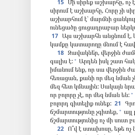
15
Մի՛ սիրեք աշխարհը, ոչ է
սիրում է աշխարհը, Հորը չի սիր
աշխարհում է՝ մարմնի ցանկութ
ունեցածը ցուցադրաբար ներկ
17
Այս աշխարհն անցնում է, և
կամքը կատարողը մնում է հա
18
Զավակնե՛ր, վերջին ժամն
գալիս է:
Արդեն իսկ շատ հակ
+
իմանում ենք, որ սա վերջին ժա
հեռացան, քանի որ մեզ նման չ
մեզ հետ կմնային: Սակայն նր
որ բոլորը չէ, որ մեզ նման են:
+
բոլորդ գիտելիք ունեք:
21
Գրո
ճշմարտությունը չգիտեք,
այլ 
+
ճշմարտությունից ոչ մի սուտ բ
22
Ո՞վ է ստախոսը, եթե ոչ ն