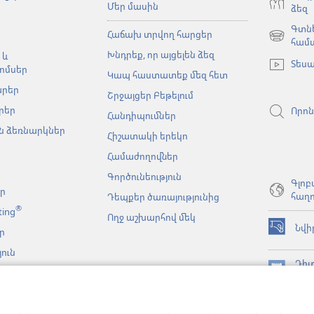
Մեր մասին
ձեզ
Գտնե
Հաճախ տրվող հարցեր
(բացվում
համ
Խնդրեք, որ այցելեն ձեզ
է
 և
Տեսա
նոր
ոմսեր
Կապ հաստատեք մեզ հետ
պատուհա
արեր
Շրջայցեր Բեթելում
րեր
Որոն
Հանդիպումներ
 ձեռնարկներ
Հիշատակի երեկո
Համաժողովներ
Գործունեություն
Գլոբ
եր
հաղո
Դեպքեր ծառայությունից
®
ting
Ողջ աշխարհով մեկ
Նվի
ր
(բացվում
է
ուն
նոր
Դիտ
նչյան
պատուհա
(բացվում
ԳՐ
կայացումներ
է
JW L
նոր
նչի
հավ