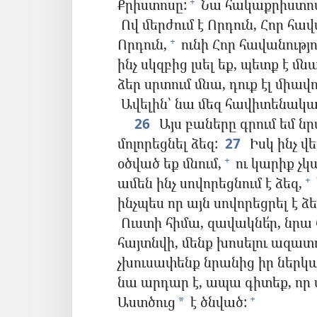
Քրիստոսը:
Նա հակաքրիստոս
+
Ով մերժում է Որդուն, Հոր հավա
Որդուն,
ունի Հոր հավանությո
+
ինչ սկզբից լսել եք, պետք է մն
ձեր սրտում մնա, դուք էլ միավ
Ավելին՝ նա մեզ հավիտենակա
26
Այս բաները գրում եմ նր
մոլորեցնել ձեզ:
27
Իսկ ինչ վե
օծված եք մնում,
ու կարիք չկա
+
ամեն ինչ սովորեցնում է ձեզ,
+
ինչպես որ այն սովորեցրել է 
Ուստի հիմա, զավակնե՛ր, նրա
հայտնվի, մենք խոսելու ազատո
չխուսափենք նրանից իր ներկ
նա արդար է, ապա գիտեք, որ ա
Աստծուց
է ծնված:
+
*