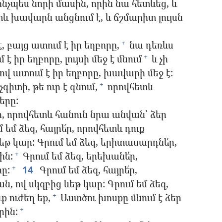
նչպես նորի մասին, որին նա հետևեց, և
տև խավարն անցնում է, և ճշմարիտ լույսն
 է, բայց ատում է իր եղբորը,
նա դեռևս
+
 է իր եղբորը, լույսի մեջ է մնում
և չի
+
վ ատում է իր եղբորը, խավարի մեջ է:
չգիտի, թե ուր է գնում,
որովհետև
+
երը:
ր, որովհետև հանուն նրա անվան՝ ձեր
 եմ ձեզ, հայրե՛ր, որովհետև դուք
եթ կար: Գրում եմ ձեզ, երիտասարդնե՛ր,
ին:
Գրում եմ ձեզ, երեխանե՛ր,
+
ը:
14
Գրում եմ ձեզ, հայրե՛ր,
+
, ով սկզբից ևեթ կար: Գրում եմ ձեզ,
ք ուժեղ եք,
Աստծու խոսքը մնում է ձեր
+
րին:
+