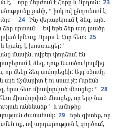
ն է,
որը մերժում է Հորը և Որդուն:
23
+
նությունը չունի,
իսկ ով ընդունում է
+
ւնը:
24
Ինչ վերաբերում է ձեզ, այն,
+
ա ձեր սրտում:
Եվ եթե ձեր այդ լսածը
+
որված կմնաք Որդու և Հոր հետ:
25
ն կյանք է խոստացել:
+
անց մասին, ովքեր փորձում են
րաբերում է ձեզ, դուք Աստծու կողմից
, որ մեկը ձեզ սովորեցնի: Այդ օծումը
և այն ճշմարիտ է ու սուտ չէ: Ուրեմն
ձեզ, նրա հետ միավորված մնացեք:
28
+
 հետ միավորված մնացեք, որ երբ նա
ւթյուն ունենանք
և ամոթից
+
այության ժամանակ:
29
Եթե գիտեք, որ
մեն ոք, ով արդարություն է գործում,