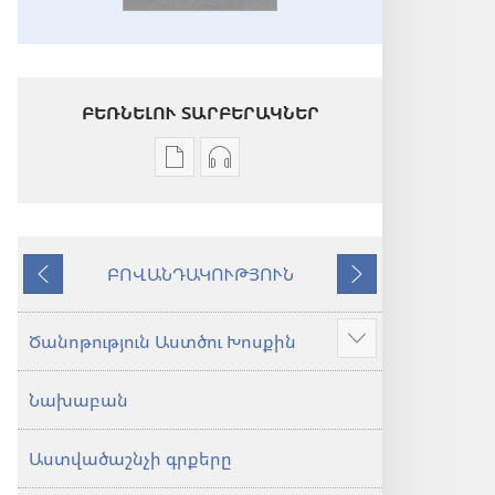
ԲԵՌՆԵԼՈՒ ՏԱՐԲԵՐԱԿՆԵՐ
Թվային
Աուդիոձայնագրությունները
հրատարակությունները
բեռնելու
բեռնելու
տարբերակներ
տարբերակներ
Աստվածաշունչ.
ԲՈՎԱՆԴԱԿՈՒԹՅՈՒՆ
Աստվածաշունչ.
«Նոր
Նախորդ
Հաջորդ
«Նոր
աշխարհ»
աշխարհ»
թարգմանություն
Ծանոթություն Աստծու Խոսքին
Ցույց
թարգմանություն
(2024)
տալ
(2024)
Նախաբան
ավելին
Աստվածաշնչի գրքերը