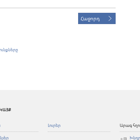
Հաջորդ
ունքները
 ԿԱՅՔ
ն
Լուրեր
Արագ հղո
նչեր
Խնդր