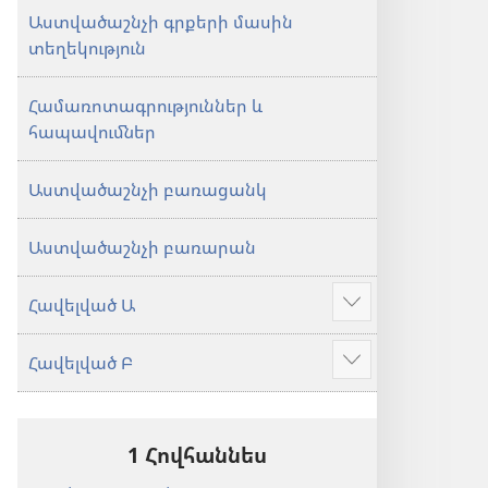
Աստվածաշնչի գրքերի մասին
տեղեկություն
Համառոտագրություններ և
հապավումներ
Աստվածաշնչի բառացանկ
Աստվածաշնչի բառարան
Հավելված Ա
Ցույց
տալ
Հավելված Բ
ավելին
Ցույց
տալ
ավելին
1 Հովհաննես