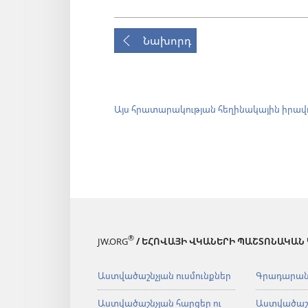
Նախորդ
Այս հրատարակության հեղինակային իրավ
®
JW.ORG
/ ԵՀՈՎԱՅԻ ՎԿԱՆԵՐԻ ՊԱՇՏՈՆԱԿԱՆ
Աստվածաշնչյան ուսմունքներ
Գրադարա
Աստվածաշնչյան հարցեր ու
Աստվածաշ