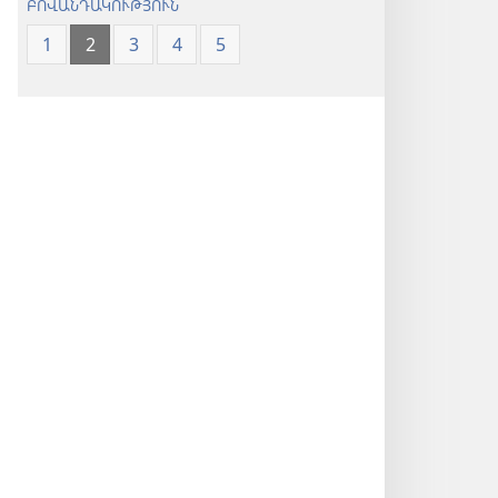
ԲՈՎԱՆԴԱԿՈՒԹՅՈՒՆ
1
2
3
4
5