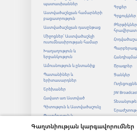
պատասխաններ
Գրքեր
Աստվածաշնչյան համարների
Գրքույկներ
բացատրություն
Թերթիկներ
Աստվածաշնչյան դասընթաց
հրավիրատ
Միջոցներ՝ Աստվածաշնչի
Հոդվածաշ
ուսումնասիրության համար
Պարբերագ
Խաղաղություն և
երջանկություն
Հանդիպման
Ամուսնություն և ընտանիք
Ծրագրեր
Պատանիներ և
Ցանկեր
երիտասարդներ
Ուղեցույցն
Երեխաներ
JW Broadcas
Հավատ առ Աստված
Տեսանյութե
Գիտություն և Աստվածաշունչ
Երաժշտությ
Պատմություն և
Աստվածաշ
Աստվածաշունչ
աուդիոներ
Գաղտնիության կարգավորումներ
Աստվածաշ