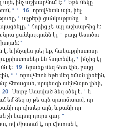
լ այն, ինչ աշխարհում է:
Եթե մեկը
+
ում,
16
որովհետև այն, ինչ
+
*
յունը,
աչքերի ցանկությունը
և
+
+
այացնելը,
Հորից չէ, այլ աշխարհից է:
*
 նրա ցանկությունն էլ,
բայց Աստծու
+
վիտյան:
+
 է, և ինչպես լսել եք, հակաքրիստոսը
աքրիստոսներ են հայտնվել,
ինչից էլ
+
մն է:
19
Նրանք մեզ հետ էին, բայց
էին,
որովհետև եթե մեզ նման լինեին,
+
*
անք հեռացան, որպեսզի ակնհայտ լինի,
20
Սուրբ Աստված ձեզ օծել է,
և
+
ւմ եմ ձեզ ոչ թե այն պատճառով, որ
քանի որ գիտեք այն, և քանի որ
ան չի կարող դուրս գալ:
+
ա, ով ժխտում է, որ Հիսուսն է