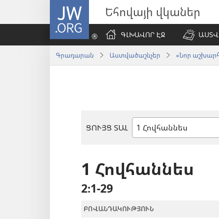
JW.ORG
Եհովայի վկաներ
ԳԼԽԱՎՈՐ ԷՋ
ԱՍՏՎ
Գրադարան
Աստվածաշնչեր
«Նոր աշխարհ»
ՑՈՒՅՑ ՏԱԼ
Աստվածաշնչյան
գիրք
1 Հովհաննես
2։1-29
ԲՈՎԱՆԴԱԿՈՒԹՅՈՒՆ