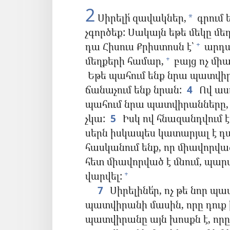
2
Սիրելի՛ զավակներ,
գրում 
*
չգործեք: Սակայն եթե մեկը մե
դա Հիսուս Քրիստոսն է՝
արդա
+
մեղքերի համար,
բայց ոչ միա
+
Եթե պահում ենք նրա պատվիր
ճանաչում ենք նրան:
4
Ով ասո
պահում նրա պատվիրանները, ս
չկա:
5
Իսկ ով հնազանդվում 
սերն իսկապես կատարյալ է դա
հասկանում ենք, որ միավորվա
հետ միավորված է մնում, պար
վարվել:
+
7
Սիրելինե՛ր, ոչ թե նոր պա
պատվիրանի մասին, որը դուք ի
պատվիրանը այն խոսքն է, որը 