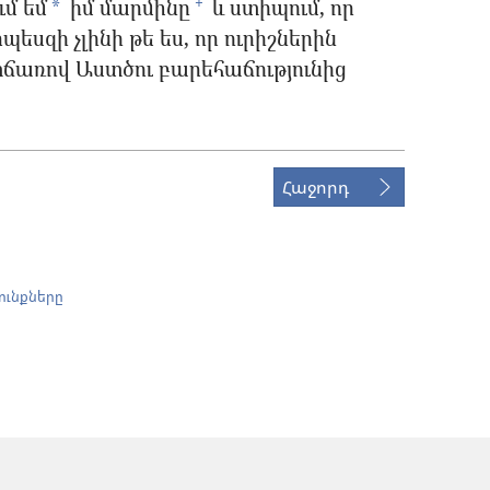
ւմ եմ
իմ մարմինը
և ստիպում, որ
+
*
եսզի չլինի թե ես, որ ուրիշներին
ատճառով Աստծու բարեհաճությունից
Հաջորդ
ունքները