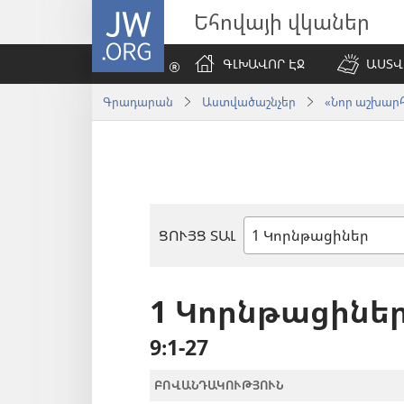
JW.ORG
Եհովայի վկաներ
ԳԼԽԱՎՈՐ ԷՋ
ԱՍՏՎ
Գրադարան
Աստվածաշնչեր
«Նոր աշխարհ»
ՑՈՒՅՑ ՏԱԼ
Աստվածաշնչյան
գիրք
1 Կորնթացինե
9։1-27
ԲՈՎԱՆԴԱԿՈՒԹՅՈՒՆ