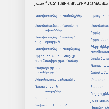
®
JW.ORG
/ ԵՀՈՎԱՅԻ ՎԿԱՆԵՐԻ ՊԱՇՏՈՆԱԿԱՆ
Աստվածաշնչյան ուսմունքներ
Գրադարա
Աստվածաշնչյան հարցեր ու
Աստվածաշ
պատասխաններ
Գրքեր
Աստվածաշնչյան համարների
Գրքույկներ
բացատրություն
Թերթիկներ
Աստվածաշնչյան դասընթաց
հրավիրատ
Միջոցներ՝ Աստվածաշնչի
Հոդվածաշ
ուսումնասիրության համար
Պարբերագ
Խաղաղություն և
երջանկություն
Հանդիպման
Ամուսնություն և ընտանիք
Ծրագրեր
Պատանիներ և
Ցանկեր
երիտասարդներ
Ուղեցույցն
Երեխաներ
JW Broadcas
Հավատ առ Աստված
Տեսանյութե