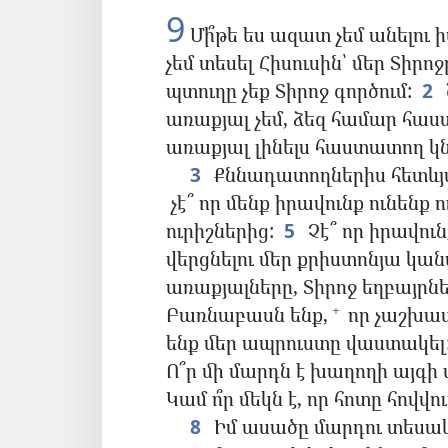
9
Մի՞թե ես ազատ չեմ անելու իմ 
չեմ տեսել Հիսուսին՝ մեր Տիրոջ
պտուղը չեք Տիրոջ գործում:
2
առաքյալ չեմ, ձեզ համար հաստ
առաքյալ լինելս հաստատող կն
3
Քննադատողներիս հետևյա
չէ՞ որ մենք իրավունք ունենք 
ուրիշներից:
5
Չէ՞ որ իրավուն
վերցնելու մեր քրիստոնյա կան
առաքյալները, Տիրոջ եղբայրն
Բառնաբասն ենք,
որ չաշխատ
+
ենք մեր ապրուստը վաստակել
Ո՞ր մի մարդն է խաղողի այգի 
Կամ ո՞ր մեկն է, որ հոտը հովվո
8
Իմ ասածը մարդու տեսակետ