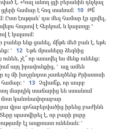
րված է. «Կալ անող ցլի բերանին դնչկալ
ցլերի համար է հոգ տանում:
10
Թե՞
: Ըստ էության՝ դա մեզ համար էր գրվել,
ելու հույսով է հերկում, և կալսողը
*
ով է կալսում:
 բաներ ենք ցանել, մի՞թե մեծ բան է, եթե
նք:
12
Եթե մյուսները ձեզնից
+
ունեն, չէ՞ որ առավել ևս մենք ունենք:
ում այդ իրավունքից,
այլ ամեն
+
ր ոչ մի խոչընդոտ չստեղծենք Քրիստոսի
 համար:
13
Չգիտե՞ք, որ սուրբ
+
ող մարդիկ տաճարից են ստանում
նի մոտ կանոնավորաբար
դրա վրա զոհաբերվածից իրենց բաժինն
րը պատվիրել է, որ բարի լուրը
չությամբ էլ ապրուստ ունենան:
+