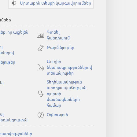
Արտաքին տեսքի կարգավորումներ
ւմներ
եք, որ այցելեն
Գտնել
(բացվում
հանդիպում
է
լ
Թարմ նյութեր
նոր
աժողով
պատուհան)
Աուդիո
նյութեր
նկարագրություններով
ն)
տեսանյութեր
Տեղեկատվություն
ել
առողջապահության
ոլորտի
մասնագետների
համար
ալ
Օգնություն
րդակցություն
րատվություններ