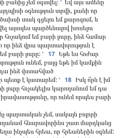
ի բանից չեմ օգտվել:
Եվ այս ամենը
+
այդպիսի օգնություն տրվի, քանի որ
ծախսի տակ գցելու եմ քարոզում, և
վել այսպես պարծենալով խոսելու
ր հռչակում եմ բարի լուրը, ինձ համար
 որ ինձ վրա պարտավորություն է
եմ բարի լուրը:
17
Եթե ես հոժար
+
ություն ունեմ, բայց եթե իմ կամքին
, դա ինձ վստահված
որ պետք է կատարեմ:
18
Իսկ ո՞րն է իմ
+
րի լուրը հռչակելիս կարողանում եմ դա
 իրավասությունը, որ ունեմ որպես բարի
ինչ պարտական չեմ, սակայն բոլորի
ողանամ հնարավորինս շատ մարդկանց
ղա ինչպես հրեա, որ հրեաներին օգնեմ: