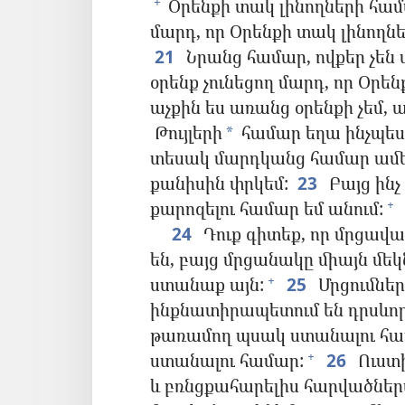
Օրենքի տակ լինողների համ
+
մարդ, որ Օրենքի տակ լինողնե
21
Նրանց համար, ովքեր չեն 
օրենք չունեցող մարդ, որ Օրեն
աչքին ես առանց օրենքի չեմ, 
Թույլերի
համար եղա ինչպես թո
*
տեսակ մարդկանց համար ամեն
քանիսին փրկեմ:
23
Բայց ինչ 
քարոզելու համար եմ անում:
+
24
Դուք գիտեք, որ մրցավա
են, բայց մրցանակը միայն մեկ
ստանաք այն:
25
Մրցումնե
+
ինքնատիրապետում են դրսևորո
թառամող պսակ ստանալու հա
ստանալու համար:
26
Ուստի
+
և բռնցքահարելիս հարվածներս 