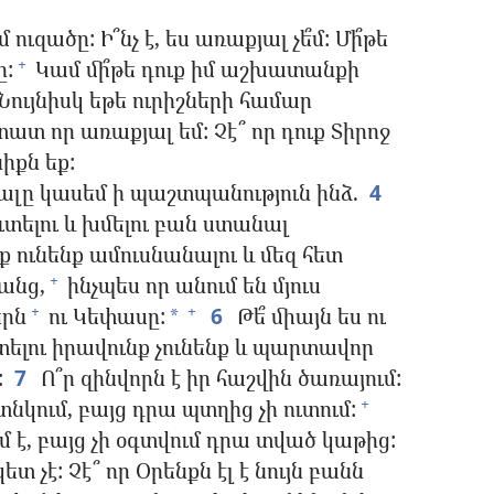
ուզածը: Ի՞նչ է, ես առաքյալ չե՞մ: Մի՞թե
ը:
Կամ մի՞թե դուք իմ աշխատանքի
+
Նույնիսկ եթե ուրիշների համար
ատ որ առաքյալ եմ: Չէ՞ որ դուք Տիրոջ
իքն եք:
լը կասեմ ի պաշտպանություն ինձ.
4
ուտելու և խմելու բան ստանալ
ք ունենք ամուսնանալու և մեզ հետ
անց,
ինչպես որ անում են մյուս
+
երն
ու Կեփասը:
6
Թե՞ միայն ես ու
+
+
*
ելու իրավունք չունենք և պարտավոր
:
7
Ո՞ր զինվորն է իր հաշվին ծառայում:
տնկում, բայց դրա պտղից չի ուտում:
+
ւմ է, բայց չի օգտվում դրա տված կաթից:
 չէ: Չէ՞ որ Օրենքն էլ է նույն բանն