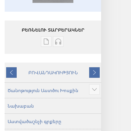
ԲԵՌՆԵԼՈՒ ՏԱՐԲԵՐԱԿՆԵՐ
Թվային
Աուդիոձայնագրությունները
հրատարակությունները
բեռնելու
բեռնելու
տարբերակներ
տարբերակներ
Աստվածաշունչ.
ԲՈՎԱՆԴԱԿՈՒԹՅՈՒՆ
Աստվածաշունչ.
«Նոր
Նախորդ
Հաջորդ
«Նոր
աշխարհ»
աշխարհ»
թարգմանություն
Ծանոթություն Աստծու Խոսքին
Ցույց
թարգմանություն
(2024)
տալ
(2024)
Նախաբան
ավելին
Աստվածաշնչի գրքերը