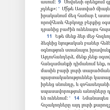
ասում:
9
Մովսեսի օրենքում գ
չդնեք»:
Մի՞թե Աստված միայն 
+
իրականում մեզ համար է ասում
որովհետև հերկողը բերքից օգտվ
դրանից բաժին ունենալու հույս
11
Եթե մենք ձեր մեջ հոգևոր
ձեզնից նյութական բաներ հնձե
օգնություն ստանալու իրավունք 
Այդուհանդերձ, մենք չենք օգտվ
հանգամանքի դիմանում ենք, ո
մասին բարի լուրի տարածման
պարտականություններ կատար
իրենց սնունդը, և զոհասեղա
սպասավորություն անողները 
են ունենում:
14
Նմանապես Տե
+
հռչակողները այդ լուրի քարոզ