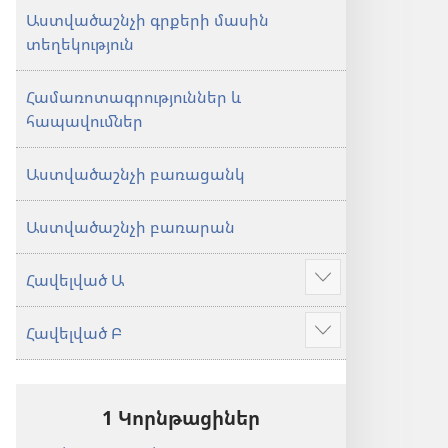
Աստվածաշնչի գրքերի մասին
տեղեկություն
Համառոտագրություններ և
հապավումներ
Աստվածաշնչի բառացանկ
Աստվածաշնչի բառարան
Հավելված Ա
Ցույց
տալ
Հավելված Բ
ավելին
Ցույց
տալ
ավելին
1 Կորնթացիներ