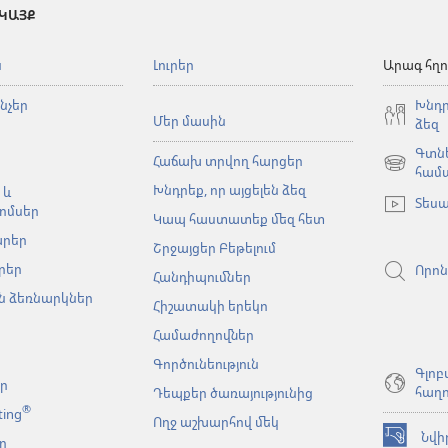
 ԿԱՅՔ
ն
Լուրեր
Արագ հղո
նչեր
Խնդր
Մեր մասին
ձեզ
Գտնե
Հաճախ տրվող հարցեր
(բացվում
համ
Խնդրեք, որ այցելեն ձեզ
է
 և
Տեսա
նոր
ոմսեր
Կապ հաստատեք մեզ հետ
պատուհա
արեր
Շրջայցեր Բեթելում
րեր
Որոն
Հանդիպումներ
 ձեռնարկներ
Հիշատակի երեկո
Համաժողովներ
Գործունեություն
Գլոբ
եր
հաղո
Դեպքեր ծառայությունից
®
ting
Ողջ աշխարհով մեկ
Նվի
ր
(բացվում