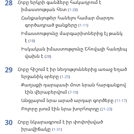
28
Հոբը երկրի գանձերը հակադրում է
իմաստության հետ
(
1-28
)
Հանքանյութեր հանելու համար մարդու
գործադրած ջանքերը
(
1-11
)
Իմաստությունը մարգարիտներից էլ թանկ
է
(
18
)
Իսկական իմաստությունը Եհովայի հանդեպ
վախն է
(
28
)
29
Հոբը հիշում է իր նեղություններից առաջ եղած
երջանիկ օրերը
(
1-25
)
Քաղաքի դարպասի մոտ նրան հարգանքով
էին վերաբերվում
(
7-10
)
Անցյալում նրա արած արդար գործերը
(
11-17
)
Բոլորը լսում էին նրա խորհուրդը
(
21-23
)
30
Հոբը նկարագրում է իր փոփոխված
իրավիճակը
(
1-31
)