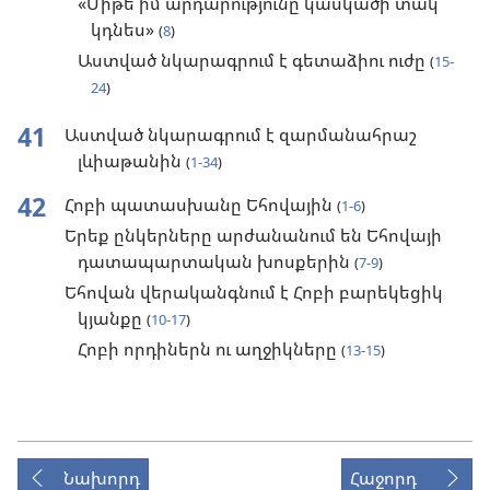
«Մի՞թե իմ արդարությունը կասկածի տակ
կդնես»
(
8
)
Աստված նկարագրում է գետաձիու ուժը
(
15-
24
)
41
Աստված նկարագրում է զարմանահրաշ
լևիաթանին
(
1-34
)
42
Հոբի պատասխանը Եհովային
(
1-6
)
Երեք ընկերները արժանանում են Եհովայի
դատապարտական խոսքերին
(
7-9
)
Եհովան վերականգնում է Հոբի բարեկեցիկ
կյանքը
(
10-17
)
Հոբի որդիներն ու աղջիկները
(
13-15
)
Նախորդ
Հաջորդ