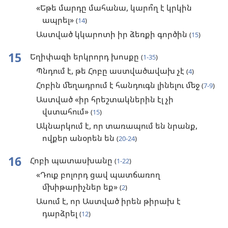
«Եթե մարդը մահանա, կարո՞ղ է կրկին
ապրել»
(
14
)
Աստված կկարոտի իր ձեռքի գործին
(
15
)
15
Եղիփազի երկրորդ խոսքը
(
1-35
)
Պնդում է, թե Հոբը աստվածավախ չէ
(
4
)
Հոբին մեղադրում է հանդուգն լինելու մեջ
(
7-9
)
Աստված «իր հրեշտակներին էլ չի
վստահում»
(
15
)
Ակնարկում է, որ տառապում են նրանք,
ովքեր անօրեն են
(
20-24
)
16
Հոբի պատասխանը
(
1-22
)
«Դուք բոլորդ ցավ պատճառող
մխիթարիչներ եք»
(
2
)
Ասում է, որ Աստված իրեն թիրախ է
դարձրել
(
12
)