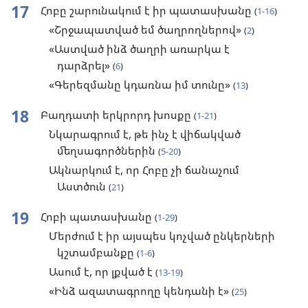
17
Հոբը շարունակում է իր պատասխանը
(
1-16
)
«Շրջապատված եմ ծաղրողներով»
(
2
)
«Աստված ինձ ծաղրի առարկա է
դարձրել»
(
6
)
«Գերեզմանը կդառնա իմ տունը»
(
13
)
18
Բաղդատի երկրորդ խոսքը
(
1-21
)
Նկարագրում է, թե ինչ է վիճակված
մեղսագործներին
(
5-20
)
Ակնարկում է, որ Հոբը չի ճանաչում
Աստծուն
(
21
)
19
Հոբի պատասխանը
(
1-29
)
Մերժում է իր այսպես կոչված ընկերների
կշտամբանքը
(
1-6
)
Ասում է, որ լքված է
(
13-19
)
«Ինձ ազատագրողը կենդանի է»
(
25
)