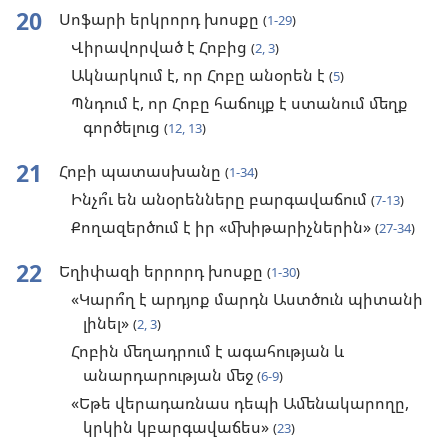
20
Սոֆարի երկրորդ խոսքը
(
1-29
)
Վիրավորված է Հոբից
(
2, 3
)
Ակնարկում է, որ Հոբը անօրեն է
(
5
)
Պնդում է, որ Հոբը հաճույք է ստանում մեղք
գործելուց
(
12, 13
)
21
Հոբի պատասխանը
(
1-34
)
Ինչո՞ւ են անօրենները բարգավաճում
(
7-13
)
Քողազերծում է իր «մխիթարիչներին»
(
27-34
)
22
Եղիփազի երրորդ խոսքը
(
1-30
)
«Կարո՞ղ է արդյոք մարդն Աստծուն պիտանի
լինել»
(
2, 3
)
Հոբին մեղադրում է ագահության և
անարդարության մեջ
(
6-9
)
«Եթե վերադառնաս դեպի Ամենակարողը,
կրկին կբարգավաճես»
(
23
)