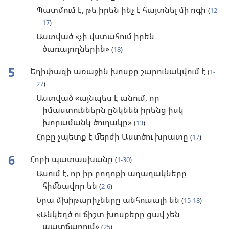
Պատմում է, թե իրեն ինչ է հայտնել մի ոգի
(
12-
17
)
Աստված «չի վստահում իրեն
ծառայողներին»
(
18
)
5
Եղիփազի առաջին խոսքը շարունակվում է
(
1-
27
)
Աստված «այնպես է անում, որ
իմաստուններն ընկնեն իրենց իսկ
խորամանկ ծուղակը»
(
13
)
Հոբը չպետք է մերժի Աստծու խրատը
(
17
)
6
Հոբի պատասխանը
(
1-30
)
Ասում է, որ իր բողոքի աղաղակները
հիմնավոր են
(
2-6
)
Նրա մխիթարիչները անհուսալի են
(
15-18
)
«Անկեղծ ու ճիշտ խոսքերը ցավ չեն
պատճառում»
(
25
)