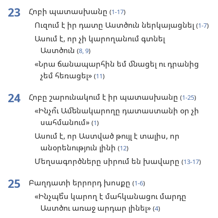
23
Հոբի պատասխանը
(
1-17
)
Ուզում է իր դատը Աստծուն ներկայացնել
(
1-7
)
Ասում է, որ չի կարողանում գտնել
Աստծուն
(
8, 9
)
«Նրա ճանապարհին եմ մնացել ու դրանից
չեմ հեռացել»
(
11
)
24
Հոբը շարունակում է իր պատասխանը
(
1-25
)
«Ինչո՞ւ Ամենակարողը դատաստանի օր չի
սահմանում»
(
1
)
Ասում է, որ Աստված թույլ է տալիս, որ
անօրենություն լինի
(
12
)
Մեղսագործները սիրում են խավարը
(
13-17
)
25
Բաղդատի երրորդ խոսքը
(
1-6
)
«Ինչպե՞ս կարող է մահկանացու մարդը
Աստծու առաջ արդար լինել»
(
4
)