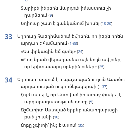
7
)
Տարիքն ինքնին մարդուն իմաստուն չի
դարձնում
(
9
)
Եղիուսը շատ է ցանկանում խոսել
(
18-20
)
33
Եղիուսը հանդիմանում է Հոբին, որ ինքն իրեն
արդար է համարում
(
1-33
)
«Ես փրկագին եմ գտել»
(
24
)
«Թող նրան վերադառնա այն նույն ավյունը,
որ երիտասարդ օրերին ուներ»
(
25
)
34
Եղիուսը խոսում է ի պաշտպանություն Աստծու
արդարության ու գործելակերպի
(
1-37
)
Հոբն ասել է, որ Աստված իր առաջ փակել է
արդարադատության դուռը
(
5
)
Ճշմարիտ Աստված երբեք անարդարացի
բան չի անի
(
10
)
Հոբը չգիտի՝ ինչ է ասում
(
35
)