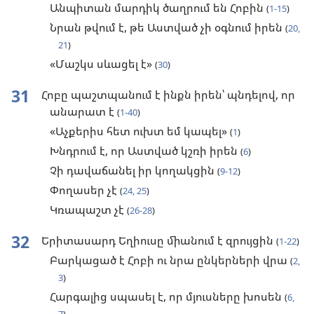
Անպիտան մարդիկ ծաղրում են Հոբին
(
1-15
)
Նրան թվում է, թե Աստված չի օգնում իրեն
(
20,
21
)
«Մաշկս սևացել է»
(
30
)
31
Հոբը պաշտպանում է ինքն իրեն՝ պնդելով, որ
անարատ է
(
1-40
)
«Աչքերիս հետ ուխտ եմ կապել»
(
1
)
Խնդրում է, որ Աստված կշռի իրեն
(
6
)
Չի դավաճանել իր կողակցին
(
9-12
)
Փողասեր չէ
(
24, 25
)
Կռապաշտ չէ
(
26-28
)
32
Երիտասարդ Եղիուսը միանում է զրույցին
(
1-22
)
Բարկացած է Հոբի ու նրա ընկերների վրա
(
2,
3
)
Հարգալից սպասել է, որ մյուսները խոսեն
(
6,