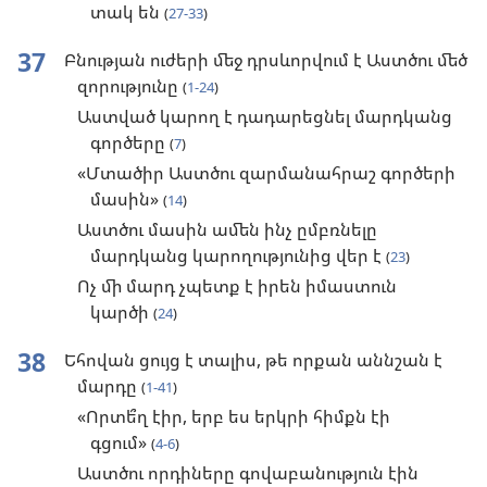
տակ են
(
27-33
)
37
Բնության ուժերի մեջ դրսևորվում է Աստծու մեծ
զորությունը
(
1-24
)
Աստված կարող է դադարեցնել մարդկանց
գործերը
(
7
)
«Մտածիր Աստծու զարմանահրաշ գործերի
մասին»
(
14
)
Աստծու մասին ամեն ինչ ըմբռնելը
մարդկանց կարողությունից վեր է
(
23
)
Ոչ մի մարդ չպետք է իրեն իմաստուն
կարծի
(
24
)
38
Եհովան ցույց է տալիս, թե որքան աննշան է
մարդը
(
1-41
)
«Որտե՞ղ էիր, երբ ես երկրի հիմքն էի
գցում»
(
4-6
)
Աստծու որդիները գովաբանություն էին