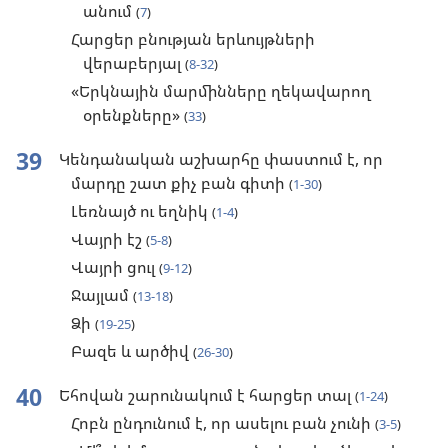
անում
(
7
)
Հարցեր բնության երևույթների
վերաբերյալ
(
8-32
)
«Երկնային մարմինները ղեկավարող
օրենքները»
(
33
)
39
Կենդանական աշխարհը փաստում է, որ
մարդը շատ քիչ բան գիտի
(
1-30
)
Լեռնայծ ու եղնիկ
(
1-4
)
Վայրի էշ
(
5-8
)
Վայրի ցուլ
(
9-12
)
Ջայլամ
(
13-18
)
Ձի
(
19-25
)
Բազե և արծիվ
(
26-30
)
40
Եհովան շարունակում է հարցեր տալ
(
1-24
)
Հոբն ընդունում է, որ ասելու բան չունի
(
3-5
)