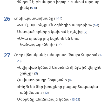
Պնդում է, թե մարդն իզուր է ջանում արդար
լինել
(
5, 6
)
26
Հոբի պատասխանը
(
1-14
)
«Վա՜յ, այս ինչքա՜ն օգնեցիր անզորին»
(
1-4
)
Աստված երկիրը կախում է ոչնչից
(
7
)
«Ահա սրանք լոկ եզրերն են նրա
ճանապարհների»
(
14
)
27
Հոբը վճռական է անարատ մնալու հարցում
(
1-
23
)
«Նվիրված կմնամ Աստծուն մինչև իմ վերջին
շունչը»
(
5
)
Հավատուրացը հույս չունի
(
8
)
«Ինչո՞ւ են ձեր խոսքերը բացարձակապես
անիմաստ»
(
12
)
Անօրենը ձեռնունայն կմնա
(
13-23
)