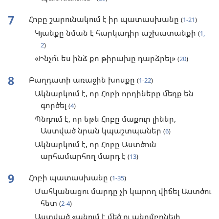
7
Հոբը շարունակում է իր պատասխանը
(
1-21
)
Կյանքը նման է հարկադիր աշխատանքի
(
1,
2
)
«Ինչո՞ւ ես ինձ քո թիրախը դարձրել»
(
20
)
8
Բաղդատի առաջին խոսքը
(
1-22
)
Ակնարկում է, որ Հոբի որդիները մեղք են
գործել
(
4
)
Պնդում է, որ եթե Հոբը մաքուր լիներ,
Աստված նրան կպաշտպաներ
(
6
)
Ակնարկում է, որ Հոբը Աստծուն
արհամարհող մարդ է
(
13
)
9
Հոբի պատասխանը
(
1-35
)
Մահկանացու մարդը չի կարող վիճել Աստծու
հետ
(
2-4
)
Աստված «անում է մեծ ու անըմբռնելի