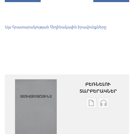
Այս հրատարակության հեղինակային իրավունքները
ԲԵՌՆԵԼՈՒ
ՏԱՐԲԵՐԱԿՆԵՐ
Թվային
Աուդիոձայն
հրատարակությու
բեռնելու
բեռնելու
տարբերակն
տարբերակներ
Աստվածաշու