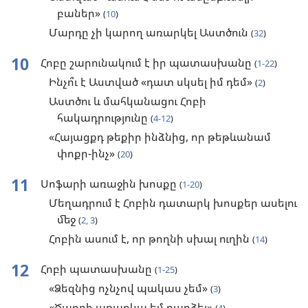
բաներ»
(
10
)
Մարդը չի կարող առարկել Աստծուն
(
32
)
10
Հոբը շարունակում է իր պատասխանը
(
1-22
)
Ինչո՞ւ է Աստված «դատ սկսել իմ դեմ»
(
2
)
Աստծու և մահկանացու Հոբի
հակադրությունը
(
4-12
)
«Հայացքդ թեքիր ինձնից, որ թեթևանամ
փոքր-ինչ»
(
20
)
11
Սոֆարի առաջին խոսքը
(
1-20
)
Մեղադրում է Հոբին դատարկ խոսքեր ասելու
մեջ
(
2, 3
)
Հոբին ասում է, որ թողնի սխալ ուղին
(
14
)
12
Հոբի պատասխանը
(
1-25
)
«Ձեզնից ոչնչով պակաս չեմ»
(
3
)
«Ծաղրի առարկա եմ դարձել»