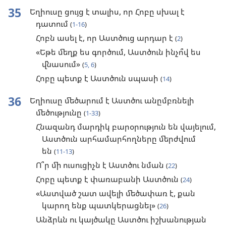
35
Եղիուսը ցույց է տալիս, որ Հոբը սխալ է
դատում
(
1-16
)
Հոբն ասել է, որ Աստծուց արդար է
(
2
)
«Եթե մեղք ես գործում, Աստծուն ինչո՞վ ես
վնասում»
(
5, 6
)
Հոբը պետք է Աստծուն սպասի
(
14
)
36
Եղիուսը մեծարում է Աստծու անըմբռնելի
մեծությունը
(
1-33
)
Հնազանդ մարդիկ բարօրություն են վայելում,
Աստծուն արհամարհողները մերժվում
են
(
11-13
)
Ո՞ր մի ուսուցիչն է Աստծու նման
(
22
)
Հոբը պետք է փառաբանի Աստծուն
(
24
)
«Աստված շատ ավելի մեծափառ է, քան
կարող ենք պատկերացնել»
(
26
)
Անձրևն ու կայծակը Աստծու իշխանության