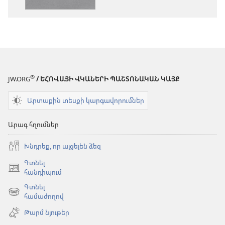
Աստվածաշունչ.
«Նոր
«Նոր
աշխարհ»
աշխարհ»
թարգմանութ
թարգմանություն
(2024)
(2024)
®
JW.ORG
/ ԵՀՈՎԱՅԻ ՎԿԱՆԵՐԻ ՊԱՇՏՈՆԱԿԱՆ ԿԱՅՔ
Արտաքին տեսքի կարգավորումներ
Արագ հղումներ
Խնդրեք, որ այցելեն ձեզ
Գտնել
(բացվում
հանդիպում
է
Գտնել
նոր
(բացվում
համաժողով
պատուհան)
է
Թարմ նյութեր
նոր
պատուհան)