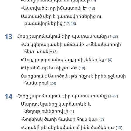
(
4
)
«Աստված է, որ իմաստուն է»
(
13
)
Աստված վեր է դատավորներից ու
թագավորներից
(
17, 18
)
13
Հոբը շարունակում է իր պատասխանը
(
1-28
)
«Ես կգերադասեի անձամբ Ամենակարողի
հետ խոսել»
(
3
)
«Դուք բոլորդ անպետք բժիշկներ եք»
(
4
)
«Գիտեմ, որ ես ճիշտ եմ»
(
18
)
Հարցնում է Աստծուն, թե ինչու է իրեն թշնամի
համարում
(
24
)
14
Հոբը շարունակում է իր պատասխանը
(
1-22
)
Մարդու կյանքը կարճատև է և
նեղություններով լի
(
1
)
«Նույնիսկ ծառի համար հույս կա»
(
7
)
«Երանի՜ թե գերեզմանում ինձ ծածկեիր»
(
13
)