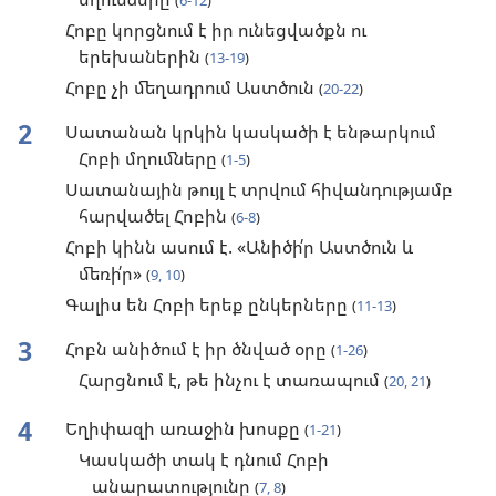
(
6-12
)
Հոբը կորցնում է իր ունեցվածքն ու
երեխաներին
(
13-19
)
Հոբը չի մեղադրում Աստծուն
(
20-22
)
2
Սատանան կրկին կասկածի է ենթարկում
Հոբի մղումները
(
1-5
)
Սատանային թույլ է տրվում հիվանդությամբ
հարվածել Հոբին
(
6-8
)
Հոբի կինն ասում է. «Անիծի՛ր Աստծուն և
մեռի՛ր»
(
9, 10
)
Գալիս են Հոբի երեք ընկերները
(
11-13
)
3
Հոբն անիծում է իր ծնված օրը
(
1-26
)
Հարցնում է, թե ինչու է տառապում
(
20, 21
)
4
Եղիփազի առաջին խոսքը
(
1-21
)
Կասկածի տակ է դնում Հոբի
անարատությունը
(
7, 8
)