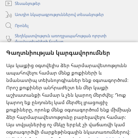
Տեսանյութեր
Աուդիո նկարագրություններով տեսանյութեր
Որոնել
Տեղեկատվություն առողջապահության ոլորտի
մասնագետների համար
Գաղտնիության կարգավորումներ
Գլոբալ հաղորդակցություն
Օգնություն
Այս կայքից օգտվելիս ձեր հարմարավետությունն
ապահովելու համար մենք քուքիների և
Նվիրատվություններ
նմանատիպ տեխնոլոգիաներ ենք օգտագործում։
(բացվում
է
Որոշ քուքիներ անհրաժեշտ են մեր կայքի
նոր
աշխատանքի համար և չեն կարող մերժվել։ Դուք
Դիտարանի ՕՆԼԱՅՆ ԳՐԱԴԱՐԱՆ
(բացվում
պատուհան)
կարող եք ընդունել կամ մերժել լրացուցիչ
է
®
JW Hub
քուքիները, որոնք մենք օգտագործում ենք միմիայն
նոր
(բացվում
պատուհան)
ձեր հարմարավետությունը բարելավելու համար։
է
®
JW Library
հավելված
նոր
Այս տվյալներից ոչ մեկը երբևէ չի վաճառվի կամ
պատուհան)
օգտագործվի մարքեթինգային նկատառումներով։
Watchtower Library