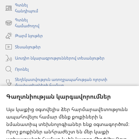
Գտնել
(բացվում
հանդիպում
է
Գտնել
նոր
(բացվում
համաժողով
պատուհան)
է
Թարմ նյութեր
նոր
պատուհան)
Տեսանյութեր
Աուդիո նկարագրություններով տեսանյութեր
Որոնել
Տեղեկատվություն առողջապահության ոլորտի
մասնագետների համար
Գաղտնիության կարգավորումներ
Գլոբալ հաղորդակցություն
Օգնություն
Այս կայքից օգտվելիս ձեր հարմարավետությունն
ապահովելու համար մենք քուքիների և
Նվիրատվություններ
նմանատիպ տեխնոլոգիաներ ենք օգտագործում։
(բացվում
է
Որոշ քուքիներ անհրաժեշտ են մեր կայքի
նոր