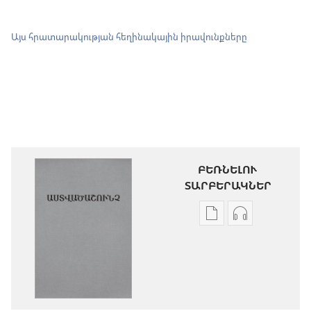
Այս հրատարակության հեղինակային իրավունքները
ԲԵՌՆԵԼՈՒ
ՏԱՐԲԵՐԱԿՆԵՐ
Թվային
Աուդիոձայն
հրատարակությու
բեռնելու
բեռնելու
տարբերակն
տարբերակներ
Աստվածաշու
Աստվածաշունչ.
«Նոր
«Նոր
աշխարհ»