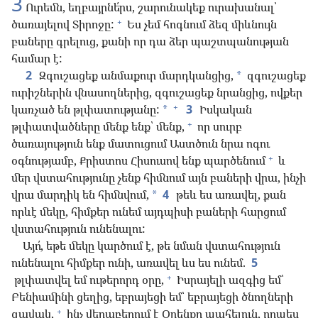
3
Ուրեմն, եղբայրնե՛րս, շարունակեք ուրախանալ՝
+
ծառայելով Տիրոջը:
Ես չեմ հոգնում ձեզ միևնույն
բաները գրելուց, քանի որ դա ձեր պաշտպանության
համար է:
2
Զգուշացեք անմաքուր մարդկանցից,
զգուշացեք
*
ուրիշներին վնասողներից, զգուշացեք նրանցից, ովքեր
+
կառչած են թլփատությանը:
3
Իսկական
*
+
թլփատվածները մենք ենք՝ մենք,
որ սուրբ
ծառայություն ենք մատուցում Աստծուն նրա ոգու
+
օգնությամբ, Քրիստոս Հիսուսով ենք պարծենում
և
մեր վստահությունը չենք հիմնում այն բաների վրա, ինչի
վրա մարդիկ են հիմնվում,
4
թեև ես առավել, քան
*
որևէ մեկը, հիմքեր ունեմ այդպիսի բաների հարցում
վստահություն ունենալու:
Այո՛, եթե մեկը կարծում է, թե նման վստահություն
ունենալու հիմքեր ունի, առավել ևս ես ունեմ.
5
+
թլփատվել եմ ութերորդ օրը,
Իսրայելի ազգից եմ՝
Բենիամինի ցեղից, եբրայեցի եմ՝ եբրայեցի ծնողների
+
զավակ,
ինչ վերաբերում է Օրենքը պահելուն, որպես