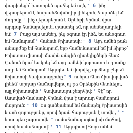
+
փարիսեցի՝ խստորեն պահել եմ այն,
6
ինչ
վերաբերում է նախանձախնդիր լինելուն, հալածել եմ
+
ժողովը,
ինչ վերաբերում է Օրենքի հիման վրա
արդար համարվելուն, փաստել եմ, որ անմեղադրելի
եմ:
7
Բայց այն ամենը, ինչ օգուտ էր ինձ, ես անօգուտ
+
եմ համարում
հանուն Քրիստոսի:
8
Այո՛, ամեն բան
*
անարժեք եմ համարում, երբ համեմատում եմ իմ Տիրոջ՝
Քրիստոս Հիսուսի մասին անգին գիտելիքների հետ:
Հանուն նրա՝ ես կրել եմ այդ ամենի կորուստը և դրանք
աղբ եմ համարում: Այդպես եմ վարվել, որ ձեռք բերեմ
Քրիստոսի հավանությունը
9
ու նրա հետ միավորված
*
լինեմ՝ արդար համարվելով ոչ թե Օրենքին հետևելու,
+
+
այլ Քրիստոսին
հավատալու շնորհիվ:
Չէ՞ որ
Աստված հավատի հիման վրա է արդար համարում
+
մարդուն:
10
Ես ցանկանում եմ ճանաչել Քրիստոսին
+
և այն զորությունը, որով նրան հարություն է տրվել,
*
+
նրա պես չարչարվել
ու մահանալ այնպիսի մահով,
+
որով նա մահացավ:
11
Այդպիսով հույս ունեմ
+