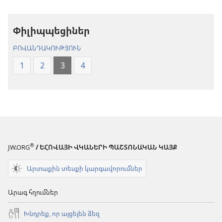
աշխարհ»
թարգմանութ
թարգմանություն
(2024)
Փիլիպպեցիներ
(2024)
ԲՈՎԱՆԴԱԿՈՒԹՅՈՒՆ
1
2
3
4
®
JW.ORG
/ ԵՀՈՎԱՅԻ ՎԿԱՆԵՐԻ ՊԱՇՏՈՆԱԿԱՆ ԿԱՅՔ
Արտաքին տեսքի կարգավորումներ
Արագ հղումներ
Խնդրեք, որ այցելեն ձեզ