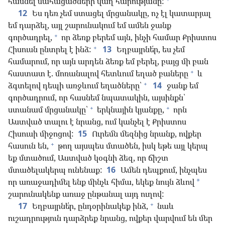
հասնել մահացածների վաղ հարությանը:
12
Ես դեռ չեմ ստացել մրցանակը, ոչ էլ կատարյալ
եմ դարձել, այլ շարունակում եմ ամեն ջանք
+
գործադրել,
որ ձեռք բերեմ այն, ինչի համար Քրիստոս
+
Հիսուսն ընտրել է ինձ:
13
Եղբայրնե՛ր, ես չեմ
համարում, որ այն արդեն ձեռք եմ բերել, բայց մի բան
+
հաստատ է. մոռանալով հետևում եղած բաները
և
+
ձգտելով դեպի առջևում եղածները՝
14
ջանք եմ
գործադրում, որ հասնեմ նպատակին, այսինքն՝
+
+
ստանամ մրցանակը՝
երկնային կյանքը,
որն
Աստված տալու է նրանց, ում կանչել է Քրիստոս
Հիսուսի միջոցով:
15
Ուրեմն մեզնից նրանք, ովքեր
+
հասուն են,
թող այսպես մտածեն, իսկ եթե այլ կերպ
եք մտածում, Աստված կօգնի ձեզ, որ ճիշտ
մտածելակերպ ունենաք:
16
Ամեն դեպքում, ինչպես
որ առաջադիմել ենք մինչև հիմա, եկեք նույն ձևով
*
շարունակենք առաջ ընթանալ այդ ուղով:
+
17
Եղբայրնե՛ր, ընդօրինակեք ինձ,
նաև
ուշադրություն դարձրեք նրանց, ովքեր վարվում են մեր