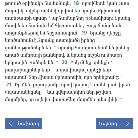
թողած օրինակի համաձայն,
18
որովհետև կան շատ
մարդիկ, ովքեր այժմ վարվում են որպես Քրիստոսի
տանջանքի սյունը
արհամարհող թշնամիներ: Նրանց
*
մասին ես հաճախ եմ հիշատակել, բայց հիմա նաև
արցունքներով եմ հիշատակում:
19
Նրանց վերջը
կործանումն է, նրանց աստվածն իրենց
ցանկություններն են,
նրանք հպարտանում են իրենց
*
արած ամոթալի բաներով, և նրանց ուշքն ու միտքը
+
+
երկրային բաներն են:
20
Իսկ մենք երկնքի
+
քաղաքացիներ ենք
և փափագով փրկչի ենք
+
սպասում՝ Տեր Հիսուս Քրիստոսին, որը երկնքում է:
21
Իր մեծ զորությամբ, որով կարող է ամեն բան իրեն
+
հպատակեցնել,
նա կվերափոխի մեր թշվառ
+
մարմինը, որ այն իր փառահեղ մարմնի պես լինի:
Նախորդ
Հաջորդ