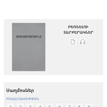
ԲԵՌՆԵԼՈՒ
ՏԱՐԲԵՐԱԿՆԵՐ
Թվային
Աուդիոձայն
հրատարակությու
բեռնելու
բեռնելու
տարբերակն
տարբերակներ
Աստվածաշու
Աստվածաշունչ.
«Նոր
«Նոր
աշխարհ»
աշխարհ»
թարգմանութ
թարգմանություն
(2024)
Սաղմոսներ
(2024)
ԲՈՎԱՆԴԱԿՈՒԹՅՈՒՆ