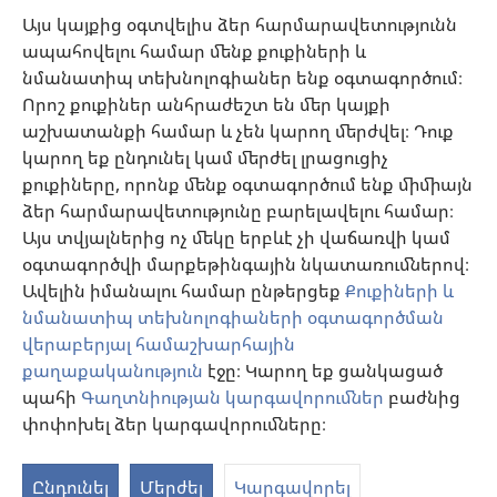
Օգնություն
Այս կայքից օգտվելիս ձեր հարմարավետությունն
ապահովելու համար մենք քուքիների և
Նվիրատվություններ
նմանատիպ տեխնոլոգիաներ ենք օգտագործում։
(բացվում
է
Որոշ քուքիներ անհրաժեշտ են մեր կայքի
նոր
աշխատանքի համար և չեն կարող մերժվել։ Դուք
Դիտարանի ՕՆԼԱՅՆ ԳՐԱԴԱՐԱՆ
(բացվում
պատուհան)
կարող եք ընդունել կամ մերժել լրացուցիչ
է
®
JW Hub
քուքիները, որոնք մենք օգտագործում ենք միմիայն
նոր
(բացվում
պատուհան)
ձեր հարմարավետությունը բարելավելու համար։
է
®
JW Library
հավելված
նոր
Այս տվյալներից ոչ մեկը երբևէ չի վաճառվի կամ
պատուհան)
օգտագործվի մարքեթինգային նկատառումներով։
Watchtower Library
Ավելին իմանալու համար ընթերցեք
Քուքիների և
նմանատիպ տեխնոլոգիաների օգտագործման
վերաբերյալ համաշխարհային
քաղաքականություն
էջը։ Կարող եք ցանկացած
Copyright
© 2026 Watch Tower Bible and Tract Society of Pennsylvania.
պահի
Գաղտնիության կարգավորումներ
բաժնից
ՕԳՏԱԳՈՐԾՄԱՆ ՊԱՅՄԱՆՆԵՐ
|
ԳԱՂՏՆԻՈՒԹՅԱՆ
փոփոխել ձեր կարգավորումները։
S
ՔԱՂԱՔԱԿԱՆՈՒԹՅՈՒՆ
|
ԳԱՂՏՆԻՈՒԹՅԱՆ ԿԱՐԳԱՎՈՐՈՒՄՆԵՐ
Ta
Ընդունել
Մերժել
Կարգավորել
of