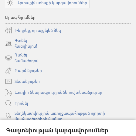
Արտաքին տեսքի կարգավորումներ
Արագ հղումներ
Խնդրեք, որ այցելեն ձեզ
Գտնել
(բացվում
հանդիպում
է
Գտնել
նոր
(բացվում
համաժողով
պատուհան)
է
Թարմ նյութեր
նոր
պատուհան)
Տեսանյութեր
Աուդիո նկարագրություններով տեսանյութեր
Որոնել
Տեղեկատվություն առողջապահության ոլորտի
մասնագետների համար
Գլոբալ հաղորդակցություն
Գաղտնիության կարգավորումներ