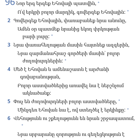
96
+
Նոր երգ երգեք Եհովայի պատվին,
+
Ո՛վ երկրի բոլոր մարդիկ, գովերգեք Եհովային:
2
Գովերգեք Եհովային, փառաբանեք նրա անունը,
Ամեն օր պատմեք նրանից եկող փրկության
+
բարի լուրը:
3
Նրա փառահեղության մասին հայտնեք ազգերին,
Նրա զարմանահրաշ գործերի մասին՝ բոլոր
+
ժողովուրդներին:
4
Մեծ է Եհովան և ամենաշատն է արժանի
գովաբանության,
Բոլոր աստվածներից առավել նա է ներշնչում
ակնածանք:
+
5
Փուչ են ժողովուրդների բոլոր աստվածները,
+
Մինչդեռ Եհովան նա է, ով ստեղծել է երկինքը:
6
Վեհությունն ու շքեղությունն են նրան շրջապատում,
+
Նրա սրբարանը զորություն ու գեղեցկություն է