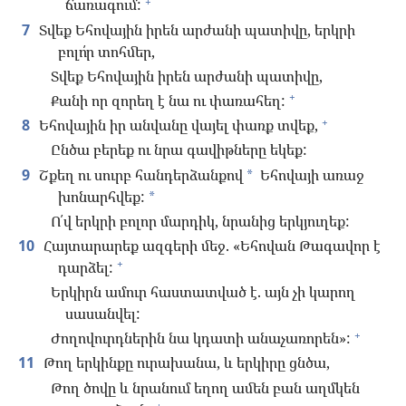
+
ճառագում:
7
Տվեք Եհովային իրեն արժանի պատիվը, երկրի
բոլո՛ր տոհմեր,
Տվեք Եհովային իրեն արժանի պատիվը,
+
Քանի որ զորեղ է նա ու փառահեղ:
+
8
Եհովային իր անվանը վայել փառք տվեք,
Ընծա բերեք ու նրա գավիթները եկեք:
9
Շքեղ ու սուրբ հանդերձանքով
Եհովայի առաջ
*
խոնարհվեք:
*
Ո՛վ երկրի բոլոր մարդիկ, նրանից երկյուղեք:
10
Հայտարարեք ազգերի մեջ. «Եհովան Թագավոր է
+
դարձել:
Երկիրն ամուր հաստատված է. այն չի կարող
սասանվել:
+
Ժողովուրդներին նա կդատի անաչառորեն»:
11
Թող երկինքը ուրախանա, և երկիրը ցնծա,
Թող ծովը և նրանում եղող ամեն բան աղմկեն
+