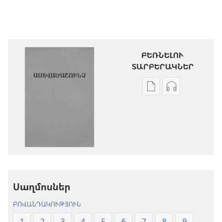
ԲԵՌՆԵԼՈՒ
ՏԱՐԲԵՐԱԿՆԵՐ
Թվային
Աուդիոձայն
հրատարակությու
բեռնելու
բեռնելու
տարբերակն
տարբերակներ
Աստվածաշու
Աստվածաշունչ.
«Նոր
«Նոր
աշխարհ»
աշխարհ»
թարգմանութ
թարգմանություն
(2024)
Սաղմոսներ
(2024)
ԲՈՎԱՆԴԱԿՈՒԹՅՈՒՆ
1
2
3
4
5
6
7
8
9