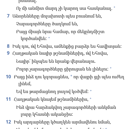
իմանալ:
+
Ոչ մի անմիտ մարդ չի կարող սա հասկանալ.
7
Անօրենները մոլախոտի պես բուսնում են,
Չարագործները ծաղկում են,
Բայց միայն նրա համար, որ մեկընդմիշտ
+
կործանվեն:
8
Իսկ դու, ո՛վ Եհովա, ամենքից բարձր ես հավիտյան:
9
Հաղթական նայիր թշնամիներիդ, ո՛վ Եհովա,
Նայիր՝ ինչպես են նրանք վերանալու.
+
Բոլոր չարագործները ցիրուցան են լինելու:
10
Բայց ինձ դու կզորացնես,
որ վայրի ցլի պես ուժեղ
*
լինեմ,
+
Եվ ես թարմացնող յուղով կօծվեմ:
+
11
Հաղթական կնայեմ թշնամիներիս,
Ինձ վրա հարձակվող չարագործների անկման
լուրը կհասնի ականջիս:
12
Իսկ արդարները կծաղկեն արմավենու նման,
+