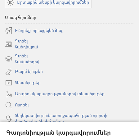
Արտաքին տեսքի կարգավորումներ
Արագ հղումներ
Խնդրեք, որ այցելեն ձեզ
Գտնել
(բացվում
հանդիպում
է
Գտնել
նոր
(բացվում
համաժողով
պատուհան)
է
Թարմ նյութեր
նոր
պատուհան)
Տեսանյութեր
Աուդիո նկարագրություններով տեսանյութեր
Որոնել
Տեղեկատվություն առողջապահության ոլորտի
մասնագետների համար
Գաղտնիության կարգավորումներ
Գլոբալ հաղորդակցություն