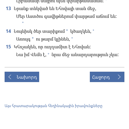
Լիբանանի մայրու պես կփարթամանան:
13
Նրանք տնկված են Եհովայի տան մեջ,
Մեր Աստծու գավիթներում փարթամ աճում են:
+
+
14
Նույնիսկ ծեր տարիքում
կծաղկեն,
*
+
Առույգ
ու թարմ կլինեն,
*
15
Կհռչակեն, որ ուղղամիտ է Եհովան:
+
Նա իմ Վեմն է,
նրա մեջ անարդարություն չկա:
Նախորդ
Հաջորդ
Այս հրատարակության հեղինակային իրավունքները