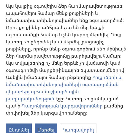
Օգնություն
Այս կայքից օգտվելիս ձեր հարմարավետությունն
ապահովելու համար մենք քուքիների և
Նվիրատվություններ
նմանատիպ տեխնոլոգիաներ ենք օգտագործում։
(բացվում
է
Որոշ քուքիներ անհրաժեշտ են մեր կայքի
նոր
աշխատանքի համար և չեն կարող մերժվել։ Դուք
Դիտարանի ՕՆԼԱՅՆ ԳՐԱԴԱՐԱՆ
(բացվում
պատուհան)
կարող եք ընդունել կամ մերժել լրացուցիչ
է
®
JW Hub
քուքիները, որոնք մենք օգտագործում ենք միմիայն
նոր
(բացվում
պատուհան)
ձեր հարմարավետությունը բարելավելու համար։
է
®
JW Library
հավելված
նոր
Այս տվյալներից ոչ մեկը երբևէ չի վաճառվի կամ
պատուհան)
օգտագործվի մարքեթինգային նկատառումներով։
Watchtower Library
Ավելին իմանալու համար ընթերցեք
Քուքիների և
նմանատիպ տեխնոլոգիաների օգտագործման
վերաբերյալ համաշխարհային
քաղաքականություն
էջը։ Կարող եք ցանկացած
պահի
Գաղտնիության կարգավորումներ
բաժնից
Copyright
© 2026 Watch Tower Bible and Tract Society of Pennsylvania.
ՕԳՏԱԳՈՐԾՄԱՆ ՊԱՅՄԱՆՆԵՐ
|
ԳԱՂՏՆԻՈՒԹՅԱՆ
փոփոխել ձեր կարգավորումները։
S
ՔԱՂԱՔԱԿԱՆՈՒԹՅՈՒՆ
|
ԳԱՂՏՆԻՈՒԹՅԱՆ ԿԱՐԳԱՎՈՐՈՒՄՆԵՐ
Ta
Ընդունել
Մերժել
Կարգավորել
of