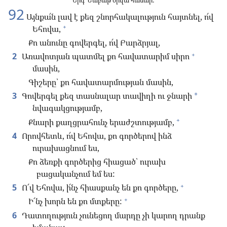
Երգ՝ Շաբաթ օրվա համար:
92
Այնքա՜ն լավ է քեզ շնորհակալություն հայտնել, ո՜վ
+
Եհովա,
Քո անունը գովերգել, ո՜վ Բարձրյալ,
+
2
Առավոտյան պատմել քո հավատարիմ սիրո
մասին,
Գիշերը՝ քո հավատարմության մասին,
3
Գովերգել քեզ տասնալար տավիղի ու ջնարի
*
նվագակցությամբ,
+
Քնարի քաղցրահունչ երաժշտությամբ,
4
Որովհետև, ո՜վ Եհովա, քո գործերով ինձ
ուրախացնում ես,
Քո ձեռքի գործերից հիացած՝ ուրախ
բացականչում եմ ես:
+
5
Ո՜վ Եհովա, ի՜նչ հիասքանչ են քո գործերը,
+
Ի՜նչ խորն են քո մտքերը:
6
Դատողություն չունեցող մարդը չի կարող դրանք