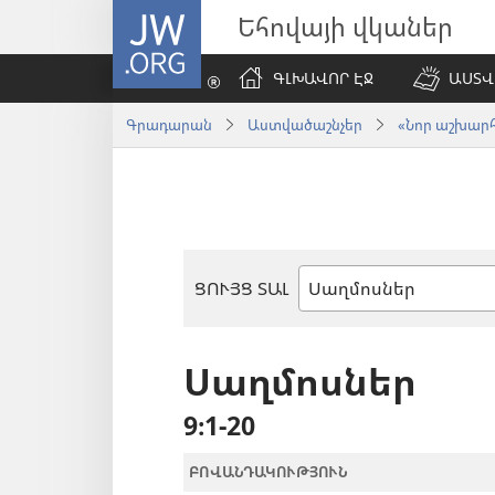
JW.ORG
Եհովայի վկաներ
ԳԼԽԱՎՈՐ ԷՋ
ԱՍՏՎ
Գրադարան
Աստվածաշնչեր
«Նոր աշխարհ»
ՑՈՒՅՑ ՏԱԼ
Աստվածաշնչյան
գիրք
Սաղմոսներ
9։1-20
ԲՈՎԱՆԴԱԿՈՒԹՅՈՒՆ