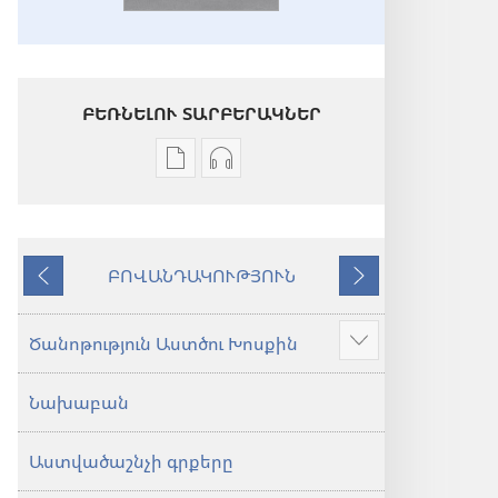
ԲԵՌՆԵԼՈՒ ՏԱՐԲԵՐԱԿՆԵՐ
Թվային
Աուդիոձայնագրությունները
հրատարակությունները
բեռնելու
բեռնելու
տարբերակներ
տարբերակներ
Աստվածաշունչ.
ԲՈՎԱՆԴԱԿՈՒԹՅՈՒՆ
Աստվածաշունչ.
«Նոր
Նախորդ
Հաջորդ
«Նոր
աշխարհ»
աշխարհ»
թարգմանություն
Ծանոթություն Աստծու Խոսքին
Ցույց
թարգմանություն
(2024)
տալ
(2024)
Նախաբան
ավելին
Աստվածաշնչի գրքերը