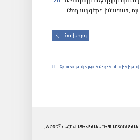
20
Ահուդողի մեջ գցիր նրանց,
Թող ազգերն իմանան, որ 
Նախորդ
Այս հրատարակության հեղինակային իրավ
®
JW.ORG
/ ԵՀՈՎԱՅԻ ՎԿԱՆԵՐԻ ՊԱՇՏՈՆԱԿԱՆ