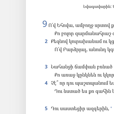
Նվագավարին: Մ
9
Ո՜վ Եհովա, ամբողջ սրտով 
Քո բոլոր զարմանահրաշ 
2
Քեզնով կուրախանամ ու կ
Ո՜վ Բարձրյալ, անունդ կգ
3
Նահանջի ճամփան բռնած 
Քո առաջ կընկնեն ու կկո
4
Չէ՞ որ դու պաշտպանում ե
Դու նստած ես քո գահին 
5
Դու սաստեցիր ազգերին,
+