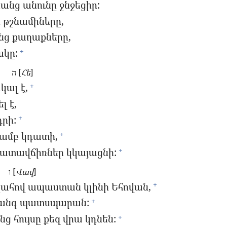
անց անունը ջնջեցիր:
 թշնամիները,
նց քաղաքները,
ակը:
+
ה [
Հե
]
ալ է,
+
լ է,
դրի:
+
յամբ կդատի,
+
ատավճիռներ կկայացնի:
+
ו [
Վավ
]
ահով ապաստան կլինի Եհովան,
+
վտանգ պատսպարան:
+
նց հույսը քեզ վրա կդնեն:
+