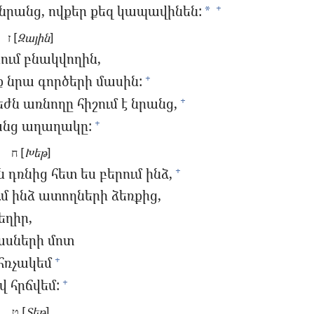
քի նրանց, ովքեր քեզ կապավինեն:
+
*
ז [
Զային
]
ում բնակվողին,
 նրա գործերի մասին:
+
ն առնողը հիշում է նրանց,
+
անց աղաղակը:
+
ח [
Խեթ
]
 դռնից հետ ես բերում ինձ,
+
մ ինձ ատողների ձեռքից,
եղիր,
սների մոտ
հռչակեմ
+
վ հրճվեմ:
+
ט [
Տեթ
]