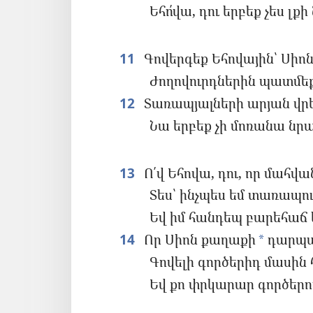
Եհո՛վա, դու երբեք չես լ
11
Գովերգեք Եհովային՝ Սիոն
Ժողովուրդներին պատմեք
12
Տառապյալների արյան վրեժ
Նա երբեք չի մոռանա նր
13
Ո՛վ Եհովա, դու, որ մահվան
Տես՝ ինչպես եմ տառապու
Եվ իմ հանդեպ բարեհաճ 
14
Որ Սիոն քաղաքի
դարպա
*
Գովելի գործերիդ մասին 
Եվ քո փրկարար գործերո