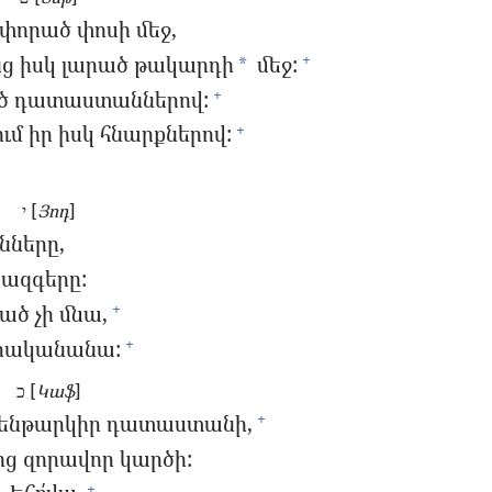
փորած փոսի մեջ,
նց իսկ լարած թակարդի
մեջ:
+
*
ած դատաստաններով:
+
ւմ իր իսկ հնարքներով:
+
י [
Յոդ
]
նները,
 ազգերը:
ծ չի մնա,
+
կիրականանա:
+
כ [
Կաֆ
]
ն ենթարկիր դատաստանի,
+
նից զորավոր կարծի:
+