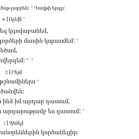
ութ-լաբբեն:
Դավթի երգը:
*
א [
Ալեֆ
]
*
քեզ կգովաբանեմ,
գործերի մասին կպատմեմ:
+
ցնծամ,
ովերգեմ:
+
*
ב [
Բեթ
]
թշնամիներս
+
րծանվեն:
ս ինձ իմ արդար դատում,
և արդարությամբ ես դատում:
+
ג [
Գիմել
]
անօրեններին կործանեցիր: