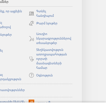
ւմներ
եք, որ այցելեն
Գտնել
(բացվում
հանդիպում
է
լ
Թարմ նյութեր
նոր
աժողով
պատուհան)
Աուդիո
նյութեր
նկարագրություններով
ն)
տեսանյութեր
Տեղեկատվություն
ել
առողջապահության
ոլորտի
մասնագետների
համար
ալ
Օգնություն
րդակցություն
րատվություններ
արանի ՕՆԼԱՅՆ
®
JW Hub
(բացվում
ն)