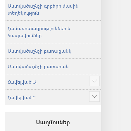
Աստվածաշնչի գրքերի մասին
տեղեկություն
Համառոտագրություններ և
հապավումներ
Աստվածաշնչի բառացանկ
Աստվածաշնչի բառարան
Հավելված Ա
Ցույց
տալ
Հավելված Բ
ավելին
Ցույց
տալ
ավելին
Սաղմոսներ