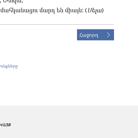
 Եհո՛վա,
մահկանացու մարդ են միայն: (
Սելա
)
Հաջորդ
ունքները
 ԿԱՅՔ