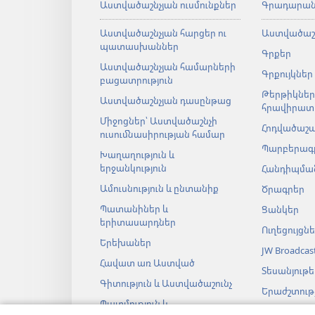
Աստվածաշնչյան ուսմունքներ
Գրադարա
Աստվածաշնչյան հարցեր ու
Աստվածաշ
պատասխաններ
Գրքեր
Աստվածաշնչյան համարների
Գրքույկներ
բացատրություն
Թերթիկներ
Աստվածաշնչյան դասընթաց
հրավիրատ
Միջոցներ՝ Աստվածաշնչի
Հոդվածաշ
ուսումնասիրության համար
Պարբերագ
Խաղաղություն և
երջանկություն
Հանդիպման
Ամուսնություն և ընտանիք
Ծրագրեր
Պատանիներ և
Ցանկեր
երիտասարդներ
Ուղեցույցն
Երեխաներ
JW Broadcas
Հավատ առ Աստված
Տեսանյութե
Գիտություն և Աստվածաշունչ
Երաժշտությ
Պատմություն և
Աստվածաշ