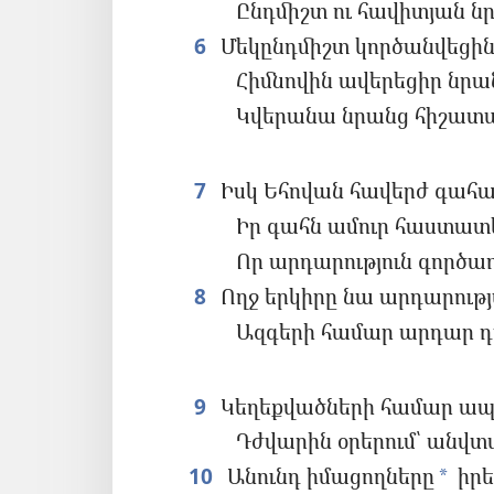
Ընդմիշտ ու հավիտյան նր
6
Մեկընդմիշտ կործանվեցին
Հիմնովին ավերեցիր նրա
Կվերանա նրանց հիշատ
7
Իսկ Եհովան հավերժ գահակ
Իր գահն ամուր հաստատե
Որ արդարություն գործա
8
Ողջ երկիրը նա արդարութ
Ազգերի համար արդար դ
9
Կեղեքվածների համար ապ
Դժվարին օրերում՝ ան
10
Անունդ իմացողները
իրե
*