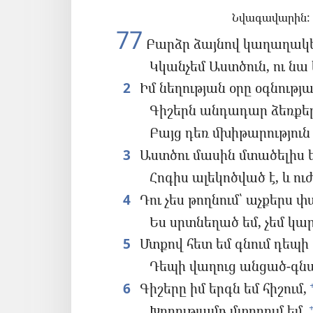
Նվագավարին: 
77
Բարձր ձայնով կաղաղակեմ
Կկանչեմ Աստծուն, ու նա 
2
Իմ նեղության օրը օգնությ
Գիշերն անդադար ձեռքեր
Բայց դեռ մխիթարություն 
3
Աստծու մասին մտածելիս ե
Հոգիս ալեկոծված է, և ուժ
4
Դու չես թողնում՝ աչքերս փ
Ես սրտնեղած եմ, չեմ կա
5
Մտքով հետ եմ գնում դեպի 
Դեպի վաղուց անցած-գն
6
Գիշերը իմ երգն եմ հիշում,
Խորությամբ մտորում եմ,