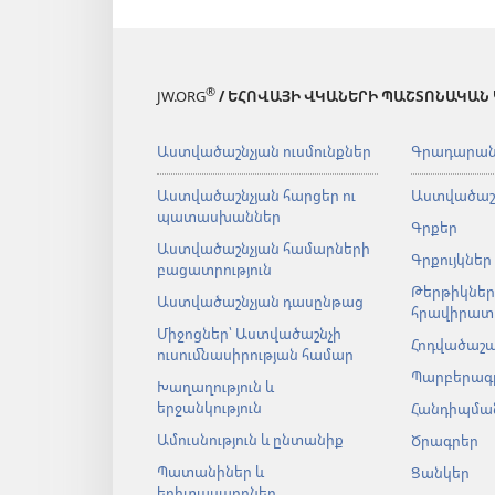
®
JW.ORG
/ ԵՀՈՎԱՅԻ ՎԿԱՆԵՐԻ ՊԱՇՏՈՆԱԿԱՆ
Աստվածաշնչյան ուսմունքներ
Գրադարա
Աստվածաշնչյան հարցեր ու
Աստվածաշ
պատասխաններ
Գրքեր
Աստվածաշնչյան համարների
Գրքույկներ
բացատրություն
Թերթիկներ
Աստվածաշնչյան դասընթաց
հրավիրատ
Միջոցներ՝ Աստվածաշնչի
Հոդվածաշ
ուսումնասիրության համար
Պարբերագ
Խաղաղություն և
երջանկություն
Հանդիպման
Ամուսնություն և ընտանիք
Ծրագրեր
Պատանիներ և
Ցանկեր
երիտասարդներ