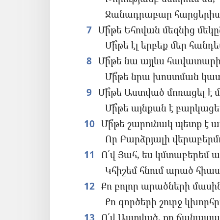
Ջանադրաբար հարցերիս
7
Մի՞թե Եհովան մեզնից մեկըն
Մի՞թե էլ երբեք մեր հանդե
8
Մի՞թե նա այլևս հավատարիմ
Մի՞թե նրա խոստման կատա
9
Մի՞թե Աստված մոռացել է մ
Մի՞թե այնքան է բարկացել,
10
Մի՞թե շարունակ պետք է ա
Որ Բարձրյալի վերաբերմ
11
Ո՛վ Յահ, ես կմտաբերեմ 
Կհիշեմ հնում արած հիաս
12
Քո բոլոր արածների մասին
Քո գործերի շուրջ կխորհ
13
Ո՛վ Աստված, քո ճանապար