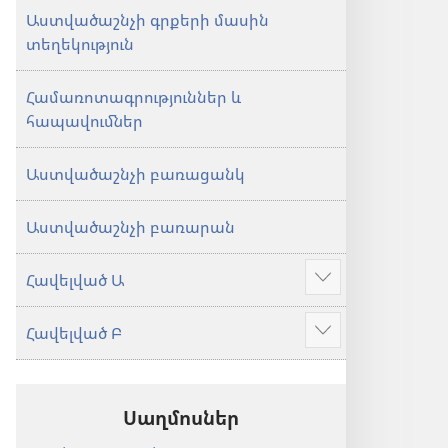
Աստվածաշնչի գրքերի մասին
տեղեկություն
Համառոտագրություններ և
հապավումներ
Աստվածաշնչի բառացանկ
Աստվածաշնչի բառարան
Հավելված Ա
Ցույց
տալ
Հավելված Բ
ավելին
Ցույց
տալ
ավելին
Սաղմոսներ