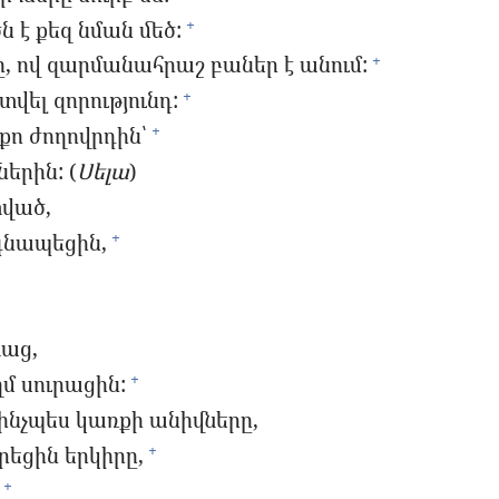
ն է քեզ նման մեծ:
+
, ով զարմանահրաշ բաներ է անում:
+
տվել զորությունդ:
+
քո ժողովրդին՝
+
երին: (
Սելա
)
տված,
գնապեցին,
+
աց,
ղմ սուրացին:
+
ինչպես կառքի անիվները,
րեցին երկիրը,
+
+