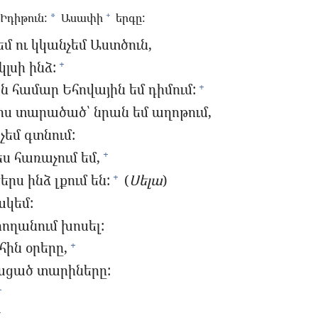
+
Իդիթուն:
Ասափի
երգը:
*
 ու կկանչեմ Աստծուն,
կլսի ինձ:
+
ան համար Եհովային եմ դիմում:
+
ս տարածած՝ նրան եմ աղոթում,
չեմ գտնում:
ս հառաչում եմ,
+
երս ինձ լքում են:
(
Սելա
)
+
ակեմ:
րողանում խոսել:
հին օրերը,
+
ացած տարիները:
+
+