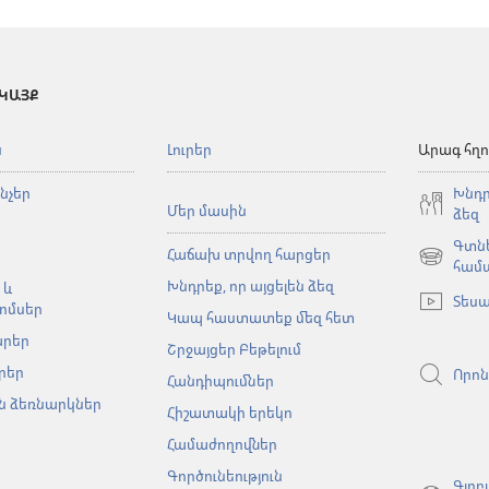
 ԿԱՅՔ
ն
Լուրեր
Արագ հղո
նչեր
Խնդր
Մեր մասին
ձեզ
Գտնե
Հաճախ տրվող հարցեր
(բացվում
համ
Խնդրեք, որ այցելեն ձեզ
է
 և
Տեսա
նոր
ոմսեր
Կապ հաստատեք մեզ հետ
պատուհա
արեր
Շրջայցեր Բեթելում
րեր
Որոն
Հանդիպումներ
 ձեռնարկներ
Հիշատակի երեկո
Համաժողովներ
Գործունեություն
Գլոբ