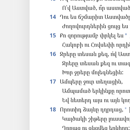
Ո՛վ Աստված, ո՞ր աստված
14
Դու ես ճշմարիտ Աստվածը
Ժողովուրդներին ցույց ես 
15
Քո զորությամբ փրկել ես
*
Հակոբի ու Հովսեփի որդին
16
Ջրերը տեսան քեզ, ո՛վ Աս
Ջրերը տեսան քեզ ու տա
Խոր ջրերը մոլեգնեցին:
17
Ամպերը ջուր տեղացին,
Ամպամած երկինքը որոտ
Եվ նետերդ այս ու այն կո
18
Որոտիդ ձայնը դղրդաց,
+
Կայծակի շիթերը լուսավո
Դողաց ու ցնցվեց երկիրը: