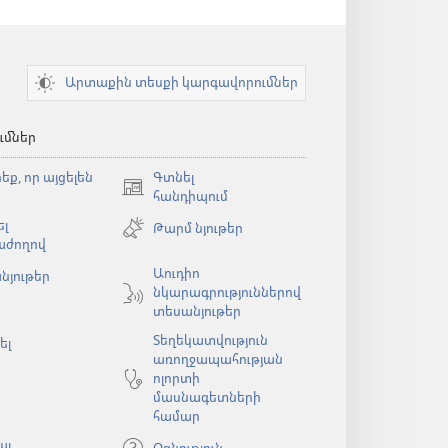
Արտաքին տեսքի կարգավորումներ
ւմներ
եք, որ այցելեն
Գտնել
(բացվում
հանդիպում
է
լ
Թարմ նյութեր
նոր
աժողով
պատուհան)
Աուդիո
նյութեր
նկարագրություններով
ն)
տեսանյութեր
Տեղեկատվություն
ել
առողջապահության
ոլորտի
մասնագետների
համար
ալ
Օգնություն