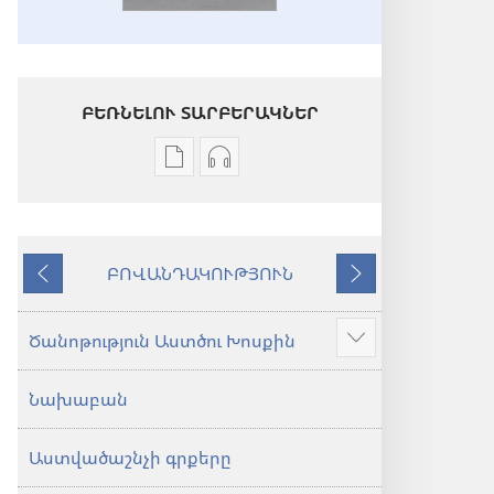
ԲԵՌՆԵԼՈՒ ՏԱՐԲԵՐԱԿՆԵՐ
Թվային
Աուդիոձայնագրությունները
հրատարակությունները
բեռնելու
բեռնելու
տարբերակներ
տարբերակներ
Աստվածաշունչ.
ԲՈՎԱՆԴԱԿՈՒԹՅՈՒՆ
Աստվածաշունչ.
«Նոր
Նախորդ
Հաջորդ
«Նոր
աշխարհ»
աշխարհ»
թարգմանություն
Ծանոթություն Աստծու Խոսքին
Ցույց
թարգմանություն
(2024)
տալ
(2024)
Նախաբան
ավելին
Աստվածաշնչի գրքերը