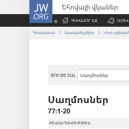
JW.ORG
Եհովայի վկաներ
ԳԼԽԱՎՈՐ ԷՋ
ԱՍՏՎ
Գրադարան
Աստվածաշնչեր
«Նոր աշխարհ»
ՑՈՒՅՑ ՏԱԼ
Աստվածաշնչյան
գիրք
Սաղմոսներ
77։1-20
ԲՈՎԱՆԴԱԿՈՒԹՅՈՒՆ