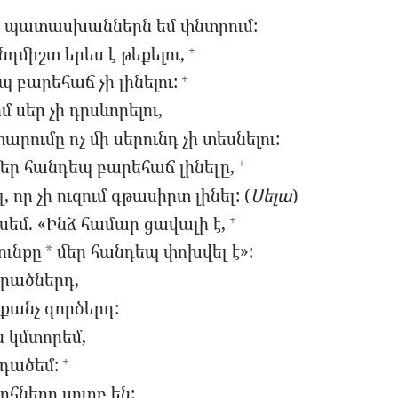
 պատասխաններն եմ փնտրում:
դմիշտ երես է թեքելու,
+
պ բարեհաճ չի լինելու:
+
 սեր չի դրսևորելու,
րումը ոչ մի սերունդ չի տեսնելու:
եր հանդեպ բարեհաճ լինելը,
+
 որ չի ուզում գթասիրտ լինել: (
Սելա
)
սեմ. «Ինձ համար ցավալի է,
+
ունքը
մեր հանդեպ փոխվել է»:
*
արածներդ,
քանչ գործերդ:
 կմտորեմ,
րդածեմ:
+
հները սուրբ են: