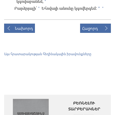
+
կգովաբանեմ,
+
+
Բարձրյալի՝
Եհովայի անունը կգովերգեմ:
*
Նախորդ
Հաջորդ
Այս հրատարակության հեղինակային իրավունքները
ԲԵՌՆԵԼՈՒ
ՏԱՐԲԵՐԱԿՆԵՐ