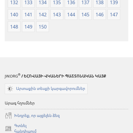
132
133
134
135
136
137
138
139
140
141
142
143
144
145
146
147
148
149
150
®
JW.ORG
/ ԵՀՈՎԱՅԻ ՎԿԱՆԵՐԻ ՊԱՇՏՈՆԱԿԱՆ ԿԱՅՔ
Արտաքին տեսքի կարգավորումներ
Արագ հղումներ
Խնդրեք, որ այցելեն ձեզ
Գտնել
(բացվում
հանդիպում