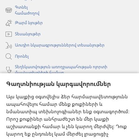
է
Գտնել
նոր
(բացվում
համաժողով
պատուհան)
է
Թարմ նյութեր
նոր
պատուհան)
Տեսանյութեր
Աուդիո նկարագրություններով տեսանյութեր
Որոնել
Տեղեկատվություն առողջապահության ոլորտի
մասնագետների համար
Գաղտնիության կարգավորումներ
Գլոբալ հաղորդակցություն
Օգնություն
Այս կայքից օգտվելիս ձեր հարմարավետությունն
ապահովելու համար մենք քուքիների և
Նվիրատվություններ
նմանատիպ տեխնոլոգիաներ ենք օգտագործում։
(բացվում
է
Որոշ քուքիներ անհրաժեշտ են մեր կայքի
նոր
աշխատանքի համար և չեն կարող մերժվել։ Դուք
Դիտարանի ՕՆԼԱՅՆ ԳՐԱԴԱՐԱՆ
(բացվում
պատուհան)
կարող եք ընդունել կամ մերժել լրացուցիչ
է
®