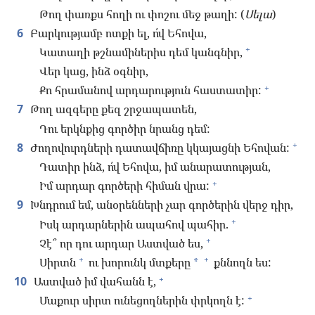
Թող փառքս հողի ու փոշու մեջ թաղի: (
Սելա
)
6
Բարկությամբ ոտքի ել, ո՛վ Եհովա,
+
Կատաղի թշնամիներիս դեմ կանգնիր,
Վեր կաց, ինձ օգնիր,
+
Քո հրամանով արդարություն հաստատիր:
7
Թող ազգերը քեզ շրջապատեն,
Դու երկնքից գործիր նրանց դեմ:
+
8
Ժողովուրդների դատավճիռը կկայացնի Եհովան:
Դատիր ինձ, ո՛վ Եհովա, իմ անարատության,
+
Իմ արդար գործերի հիման վրա:
9
Խնդրում եմ, անօրենների չար գործերին վերջ դիր,
+
Իսկ արդարներին ապահով պահիր.
+
Չէ՞ որ դու արդար Աստված ես,
+
+
Սիրտն
ու խորունկ մտքերը
քննողն ես:
*
+
10
Աստված իմ վահանն է,
+
Մաքուր սիրտ ունեցողներին փրկողն է: