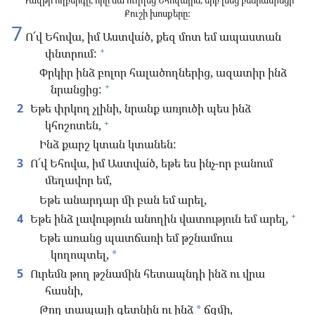
Դավթի ողբերգը, որը նա ուղղեց Եհովային, երբ լսեց բենիամինցի
Քուշի խոսքերը:
7
Ո՜վ Եհովա, իմ Աստվա՛ծ, քեզ մոտ եմ ապաստան
+
փնտրում:
Փրկիր ինձ բոլոր հալածողներից, ազատիր ինձ
+
նրանցից:
2
Եթե փրկող չլինի, նրանք առյուծի պես ինձ
+
կհոշոտեն,
Ինձ քարշ կտան կտանեն:
3
Ո՜վ Եհովա, իմ Աստվա՛ծ, եթե ես ինչ-որ բանում
մեղավոր եմ,
Եթե անարդար մի բան եմ արել,
+
4
Եթե ինձ լավություն անողին վատություն եմ արել,
Եթե առանց պատճառի եմ թշնամուս
կողոպտել,
*
5
Ուրեմն թող թշնամին հետապնդի ինձ ու վրա
հասնի,
Թող տապալի գետնին ու ինձ
ճզմի,
*