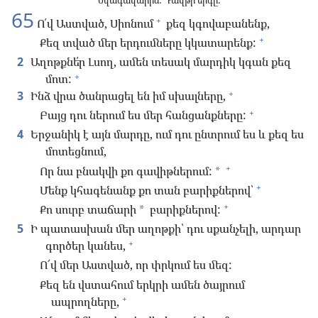
Նվագավարին: Դավթի երգը:
65
+
Ո՛վ Աստված, Սիոնում
քեզ կգովաբանենք,
+
Քեզ տված մեր երդումները կկատարենք:
2
Աղոթքնե՛ր Լսող, ամեն տեսակ մարդիկ կգան քեզ
+
մոտ:
+
3
Ինձ վրա ծանրացել են իմ սխալները,
+
Բայց դու ներում ես մեր հանցանքները:
4
Երջանիկ է այն մարդը, ում դու ընտրում ես և քեզ ես
մոտեցնում,
+
Որ նա բնակվի քո գավիթներում:
*
+
Մենք կհագենանք քո տան բարիքներով՝
+
Քո սուրբ տաճարի
բարիքներով:
*
5
Ի պատասխան մեր աղոթքի՝ դու սքանչելի, արդար
+
գործեր կանես,
Ո՜վ մեր Աստված, որ փրկում ես մեզ:
Քեզ են վստահում երկրի ամեն ծայրում
+
ապրողները,