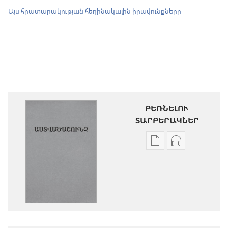
Այս հրատարակության հեղինակային իրավունքները
ԲԵՌՆԵԼՈՒ
ՏԱՐԲԵՐԱԿՆԵՐ
Թվային
Աուդիոձայն
հրատարակությու
բեռնելու
բեռնելու
տարբերակն
տարբերակներ
Աստվածաշու
Աստվածաշունչ.
«Նոր
«Նոր
աշխարհ»
աշխարհ»
թարգմանութ