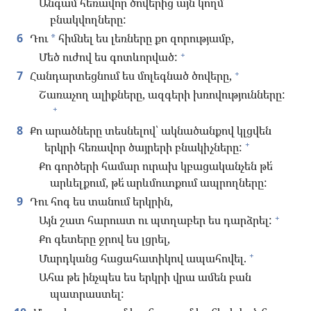
Անգամ հեռավոր ծովերից այն կողմ
բնակվողները:
6
Դու
հիմնել ես լեռները քո զորությամբ,
*
+
Մեծ ուժով ես գոտևորված:
+
7
Հանդարտեցնում ես մոլեգնած ծովերը,
Շառաչող ալիքները, ազգերի խռովությունները:
+
8
Քո արածները տեսնելով՝ ակնածանքով կլցվեն
+
երկրի հեռավոր ծայրերի բնակիչները:
Քո գործերի համար ուրախ կբացականչեն թե՛
արևելքում, թե՛ արևմուտքում ապրողները:
9
Դու հոգ ես տանում երկրին,
+
Այն շատ հարուստ ու պտղաբեր ես դարձրել:
Քո գետերը ջրով ես լցրել,
+
Մարդկանց հացահատիկով ապահովել.
Ահա թե ինչպես ես երկրի վրա ամեն բան
պատրաստել: