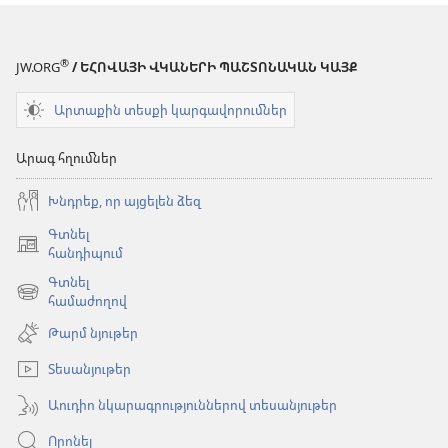
®
JW.ORG
/ ԵՀՈՎԱՅԻ ՎԿԱՆԵՐԻ ՊԱՇՏՈՆԱԿԱՆ ԿԱՅՔ
Արտաքին տեսքի կարգավորումներ
Արագ հղումներ
Խնդրեք, որ այցելեն ձեզ
Գտնել
(բացվում
հանդիպում
է
Գտնել
նոր
(բացվում
համաժողով
պատուհան)
է
Թարմ նյութեր
նոր
պատուհան)
Տեսանյութեր
Աուդիո նկարագրություններով տեսանյութեր
Որոնել