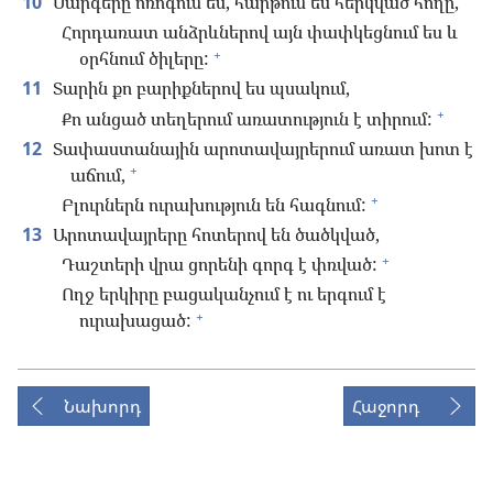
10
Մարգերը ոռոգում ես, հարթում ես հերկված հողը,
Հորդառատ անձրևներով այն փափկեցնում ես և
+
օրհնում ծիլերը:
11
Տարին քո բարիքներով ես պսակում,
+
Քո անցած տեղերում առատություն է տիրում:
12
Տափաստանային արոտավայրերում առատ խոտ է
+
աճում,
+
Բլուրներն ուրախություն են հագնում:
13
Արոտավայրերը հոտերով են ծածկված,
+
Դաշտերի վրա ցորենի գորգ է փռված:
Ողջ երկիրը բացականչում է ու երգում է
+
ուրախացած:
Նախորդ
Հաջորդ