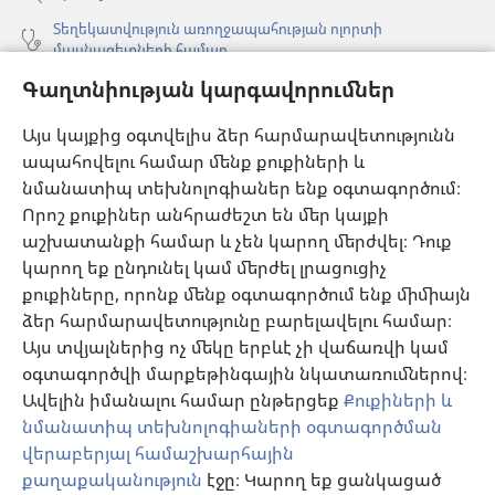
Տեղեկատվություն առողջապահության ոլորտի
մասնագետների համար
Գաղտնիության կարգավորումներ
Գլոբալ հաղորդակցություն
Օգնություն
Այս կայքից օգտվելիս ձեր հարմարավետությունն
ապահովելու համար մենք քուքիների և
Նվիրատվություններ
նմանատիպ տեխնոլոգիաներ ենք օգտագործում։
(բացվում
է
Որոշ քուքիներ անհրաժեշտ են մեր կայքի
նոր
աշխատանքի համար և չեն կարող մերժվել։ Դուք
Դիտարանի ՕՆԼԱՅՆ ԳՐԱԴԱՐԱՆ
(բացվում
պատուհան)
կարող եք ընդունել կամ մերժել լրացուցիչ
է
®
JW Hub
քուքիները, որոնք մենք օգտագործում ենք միմիայն
նոր
(բացվում
պատուհան)
ձեր հարմարավետությունը բարելավելու համար։
է
®
JW Library
հավելված
նոր
Այս տվյալներից ոչ մեկը երբևէ չի վաճառվի կամ
պատուհան)
օգտագործվի մարքեթինգային նկատառումներով։
Watchtower Library
Ավելին իմանալու համար ընթերցեք
Քուքիների և
նմանատիպ տեխնոլոգիաների օգտագործման
վերաբերյալ համաշխարհային
քաղաքականություն
էջը։ Կարող եք ցանկացած