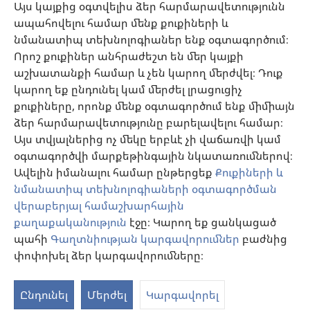
Այս կայքից օգտվելիս ձեր հարմարավետությունն
ապահովելու համար մենք քուքիների և
Նվիրատվություններ
նմանատիպ տեխնոլոգիաներ ենք օգտագործում։
(բացվում
է
Որոշ քուքիներ անհրաժեշտ են մեր կայքի
նոր
աշխատանքի համար և չեն կարող մերժվել։ Դուք
Դիտարանի ՕՆԼԱՅՆ ԳՐԱԴԱՐԱՆ
(բացվում
պատուհան)
կարող եք ընդունել կամ մերժել լրացուցիչ
է
®
JW Hub
քուքիները, որոնք մենք օգտագործում ենք միմիայն
նոր
(բացվում
պատուհան)
ձեր հարմարավետությունը բարելավելու համար։
է
®
JW Library
հավելված
նոր
Այս տվյալներից ոչ մեկը երբևէ չի վաճառվի կամ
պատուհան)
օգտագործվի մարքեթինգային նկատառումներով։
Watchtower Library
Ավելին իմանալու համար ընթերցեք
Քուքիների և
նմանատիպ տեխնոլոգիաների օգտագործման
վերաբերյալ համաշխարհային
քաղաքականություն
էջը։ Կարող եք ցանկացած
Copyright
© 2026 Watch Tower Bible and Tract Society of Pennsylvania.
պահի
Գաղտնիության կարգավորումներ
բաժնից
ՕԳՏԱԳՈՐԾՄԱՆ ՊԱՅՄԱՆՆԵՐ
|
ԳԱՂՏՆԻՈՒԹՅԱՆ
փոփոխել ձեր կարգավորումները։
S
ՔԱՂԱՔԱԿԱՆՈՒԹՅՈՒՆ
|
ԳԱՂՏՆԻՈՒԹՅԱՆ ԿԱՐԳԱՎՈՐՈՒՄՆԵՐ
Ta
Ընդունել
Մերժել
Կարգավորել
of