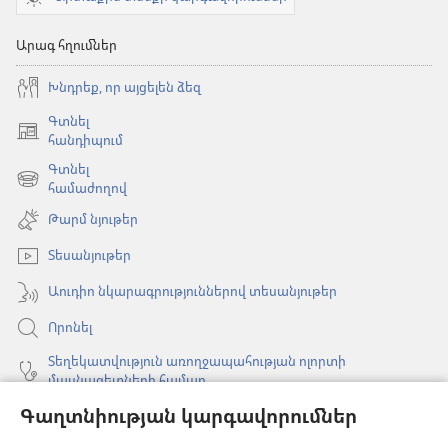
Արագ հղումներ
Խնդրեք, որ այցելեն ձեզ
Գտնել
(բացվում
հանդիպում
է
Գտնել
նոր
(բացվում
համաժողով
պատուհան)
է
Թարմ նյութեր
նոր
պատուհան)
Տեսանյութեր
Աուդիո նկարագրություններով տեսանյութեր
Որոնել
Տեղեկատվություն առողջապահության ոլորտի
մասնագետների համար
Գաղտնիության կարգավորումներ
Գլոբալ հաղորդակցություն
Օգնություն