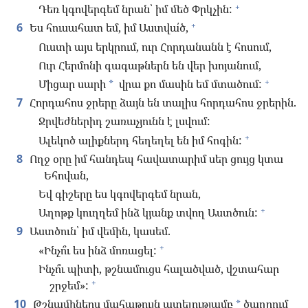
+
Դեռ կգովերգեմ նրան՝ իմ մեծ Փրկչին:
+
6
Ես հուսահատ եմ, իմ Աստվա՛ծ,
Ուստի այս երկրում, ուր Հորդանանն է հոսում,
Ուր Հերմոնի գագաթներն են վեր խոյանում,
+
Միցար սարի
վրա քո մասին եմ մտածում:
*
7
Հորդահոս ջրերը ձայն են տալիս հորդահոս ջրերին.
Ջրվեժներիդ շառաչյունն է լսվում:
+
Ալեկոծ ալիքներդ հեղեղել են իմ հոգին:
8
Ողջ օրը իմ հանդեպ հավատարիմ սեր ցույց կտա
Եհովան,
Եվ գիշերը ես կգովերգեմ նրան,
+
Աղոթք կուղղեմ ինձ կյանք տվող Աստծուն:
9
Աստծուն՝ իմ վեմին, կասեմ.
+
«Ինչո՞ւ ես ինձ մոռացել:
Ինչո՞ւ պիտի, թշնամուցս հալածված, վշտահար
+
շրջեմ»:
10
Թշնամիներս մահաթույն ատելությամբ
ծաղրում
*