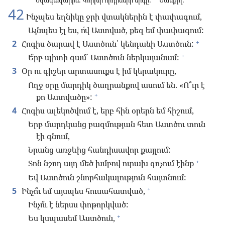
Նվագավարին: Կորխի որդիների երգը:
Մասքիլ:
*
42
Ինչպես եղնիկը ջրի վտակներին է փափագում,
Այնպես էլ ես, ո՛վ Աստված, քեզ եմ փափագում:
+
2
Հոգիս ծարավ է Աստծուն՝ կենդանի Աստծուն:
+
Ե՞րբ պիտի գամ՝ Աստծուն ներկայանամ:
3
Օր ու գիշեր արտասուքս է իմ կերակուրը,
Ողջ օրը մարդիկ ծաղրանքով ասում են. «Ո՞ւր է
+
քո Աստվածը»:
4
Հոգիս ալեկոծվում է, երբ հին օրերն եմ հիշում,
Երբ մարդկանց բազմության հետ Աստծու տուն
էի գնում,
Նրանց առջևից հանդիսավոր քայլում:
+
Տոն նշող այդ մեծ խմբով ուրախ գոչում էինք
Եվ Աստծուն շնորհակալություն հայտնում:
+
5
Ինչո՞ւ եմ այսպես հուսահատված,
Ինչո՞ւ է ներսս փոթորկված:
+
Ես կսպասեմ Աստծուն,