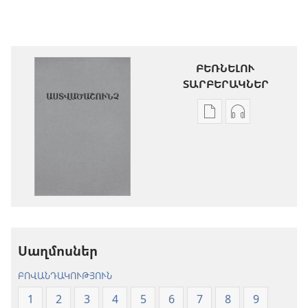
ԲԵՌՆԵԼՈՒ
ՏԱՐԲԵՐԱԿՆԵՐ
Թվային
Աուդիոձայն
հրատարակությու
բեռնելու
բեռնելու
տարբերակն
տարբերակներ
Աստվածաշու
Աստվածաշունչ.
«Նոր
«Նոր
աշխարհ»
աշխարհ»
թարգմանութ
թարգմանություն
(2024)
Սաղմոսներ
(2024)
ԲՈՎԱՆԴԱԿՈՒԹՅՈՒՆ
1
2
3
4
5
6
7
8
9