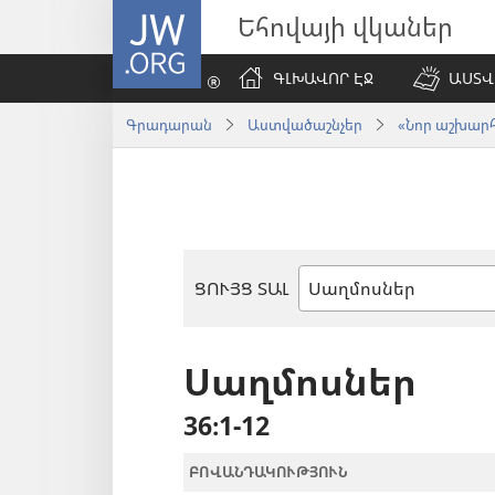
JW.ORG
Եհովայի վկաներ
ԳԼԽԱՎՈՐ ԷՋ
ԱՍՏՎ
Գրադարան
Աստվածաշնչեր
«Նոր աշխարհ»
ՑՈՒՅՑ ՏԱԼ
Աստվածաշնչյան
գիրք
Սաղմոսներ
36։1-12
ԲՈՎԱՆԴԱԿՈՒԹՅՈՒՆ