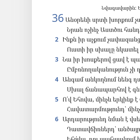
Նվագավարին: Ե
36
Անօրենի սրտի խորքում չա
Նրան ոչինչ Աստծու հանդ
2
Ինքն իր աչքում չափազանց 
Ուստի իր սխալը նկատել 
3
Նա իր խոսքերով ցավ է պատ
Ըմբռնողականություն չի դ
4
Անգամ անկողնում նենգ դավ
Սխալ ճանապարհով է գնու
5
Ո՛վ Եհովա, մինչև երկինք 
Հավատարմությունդ՝ մին
6
Արդարությունդ նման է վս
Դատավճիռներդ՝ անծայր
Եհո՛վա, դու պահպանում ե