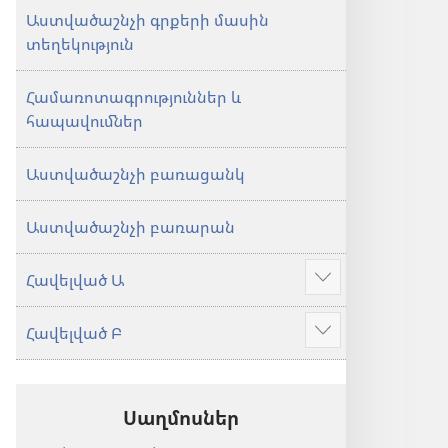
Աստվածաշնչի գրքերի մասին
տեղեկություն
Համառոտագրություններ և
հապավումներ
Աստվածաշնչի բառացանկ
Աստվածաշնչի բառարան
Հավելված Ա
Ցույց
տալ
Հավելված Բ
ավելին
Ցույց
տալ
ավելին
Սաղմոսներ