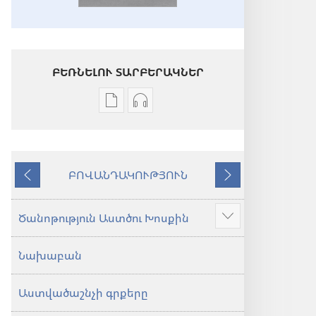
ԲԵՌՆԵԼՈՒ ՏԱՐԲԵՐԱԿՆԵՐ
Թվային
Աուդիոձայնագրությունները
հրատարակությունները
բեռնելու
բեռնելու
տարբերակներ
տարբերակներ
Աստվածաշունչ.
ԲՈՎԱՆԴԱԿՈՒԹՅՈՒՆ
Աստվածաշունչ.
«Նոր
Նախորդ
Հաջորդ
«Նոր
աշխարհ»
աշխարհ»
թարգմանություն
Ծանոթություն Աստծու Խոսքին
Ցույց
թարգմանություն
(2024)
տալ
(2024)
Նախաբան
ավելին
Աստվածաշնչի գրքերը