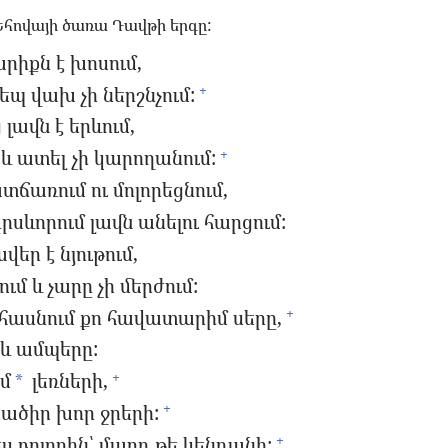
հովայի ծառա Դավթի երգը:
րիքն է խոսում,
եպ վախ չի ներշնչում:
+
լավն է երևում,
և ատել չի կարողանում:
+
ճառում ու մոլորեցնում,
րսևորում լավն անելու հարցում:
եր է նյութում,
մ և չարը չի մերժում:
է հասնում քո հավատարիմ սերը,
+
չև ամպերը:
եմ
լեռների,
+
*
ածիր խոր ջրերի:
+
ս բոլորին՝ մարդ թե կենդանի:
+