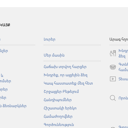
 ԿԱՅՔ
ն
Լուրեր
Արագ հղո
նչեր
Խնդր
Մեր մասին
ձեզ
Գտնե
Հաճախ տրվող հարցեր
(բացվում
համ
Խնդրեք, որ այցելեն ձեզ
է
 և
Տեսա
նոր
ոմսեր
Կապ հաստատեք մեզ հետ
պատուհա
արեր
Շրջայցեր Բեթելում
րեր
Որոն
Հանդիպումներ
 ձեռնարկներ
Հիշատակի երեկո
Համաժողովներ
Գործունեություն
Գլոբ