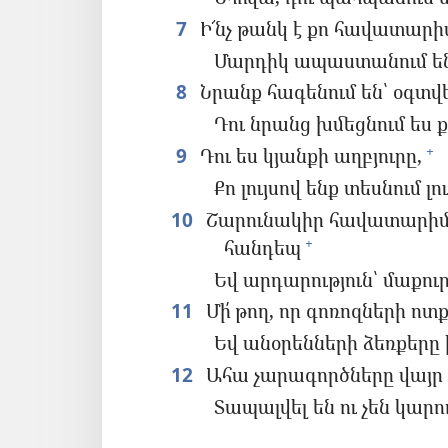
7
Ի՜նչ թանկ է քո հավատարիմ
Մարդիկ ապաստանում են 
8
Նրանք հագենում են՝ օգտվ
Դու նրանց խմեցնում ես 
9
Դու ես կյանքի աղբյուրը,
+
Քո լույսով ենք տեսնում լու
10
Շարունակիր հավատարիմ ս
հանդեպ
+
Եվ արդարություն՝ մաքու
11
Մի՛ թող, որ գոռոզների ոտ
Եվ անօրենների ձեռքերը 
12
Ահա չարագործները վայր ե
Տապալվել են ու չեն կարո