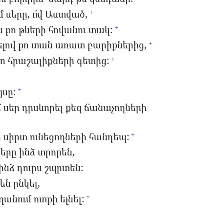
 սերը, ո՜վ Աստված,
+
քո թևերի հովանու տակ:
+
ելով քո տան առատ բարիքներից,
+
քո հրաշալիքների գետից:
+
յսը:
+
եր դրսևորել քեզ ճանաչողների
ր սիրտ ունեցողների հանդեպ:
+
քերը ինձ տրորեն,
ինձ դուրս շպրտեն:
ն ընկել,
ղանում ոտքի ելնել:
+