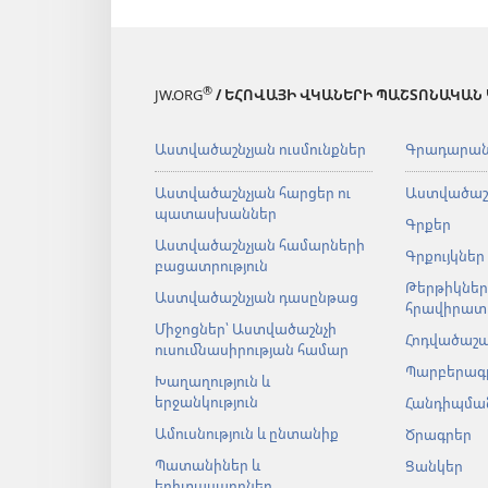
®
JW.ORG
/ ԵՀՈՎԱՅԻ ՎԿԱՆԵՐԻ ՊԱՇՏՈՆԱԿԱՆ
Աստվածաշնչյան ուսմունքներ
Գրադարա
Աստվածաշնչյան հարցեր ու
Աստվածաշ
պատասխաններ
Գրքեր
Աստվածաշնչյան համարների
Գրքույկներ
բացատրություն
Թերթիկներ
Աստվածաշնչյան դասընթաց
հրավիրատ
Միջոցներ՝ Աստվածաշնչի
Հոդվածաշ
ուսումնասիրության համար
Պարբերագ
Խաղաղություն և
երջանկություն
Հանդիպման
Ամուսնություն և ընտանիք
Ծրագրեր
Պատանիներ և
Ցանկեր
երիտասարդներ