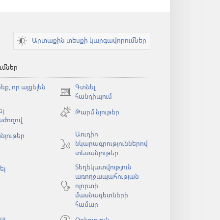
Արտաքին տեսքի կարգավորումներ
ւմներ
եք, որ այցելեն
Գտնել
(բացվում
հանդիպում
է
լ
Թարմ նյութեր
նոր
աժողով
պատուհան)
Աուդիո
նյութեր
նկարագրություններով
ն)
տեսանյութեր
Տեղեկատվություն
ել
առողջապահության
ոլորտի
մասնագետների
համար
ալ
Օգնություն