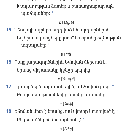
Խաղաղության ձգտեք և ջանադրաբար այն
+
պահպանեք:
ע [
Ային
]
+
15
Եհովայի աչքերն ուղղված են արդարներին,
Եվ նրա ականջները լսում են նրանց օգնության
+
աղաղակը:
פ [
Պե
]
16
Բայց չարագործներին Եհովան մերժում է,
+
Նրանց հիշատակը կջնջի երկրից:
צ [
Ցադե
]
+
17
Արդարներն աղաղակեցին, և Եհովան լսեց,
+
Բոլոր նեղություններից նրանց ազատեց:
ק [
Կոֆ
]
+
18
Եհովան մոտ է նրանց, ում սիրտը կոտրված է,
+
Ընկճվածներին նա փրկում է:
ר [
Ռեշ
]