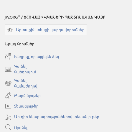
®
JW.ORG
/ ԵՀՈՎԱՅԻ ՎԿԱՆԵՐԻ ՊԱՇՏՈՆԱԿԱՆ ԿԱՅՔ
Արտաքին տեսքի կարգավորումներ
Արագ հղումներ
Խնդրեք, որ այցելեն ձեզ
Գտնել
(բացվում
հանդիպում
է
Գտնել
նոր
(բացվում
համաժողով
պատուհան)
է
Թարմ նյութեր
նոր
պատուհան)
Տեսանյութեր
Աուդիո նկարագրություններով տեսանյութեր
Որոնել