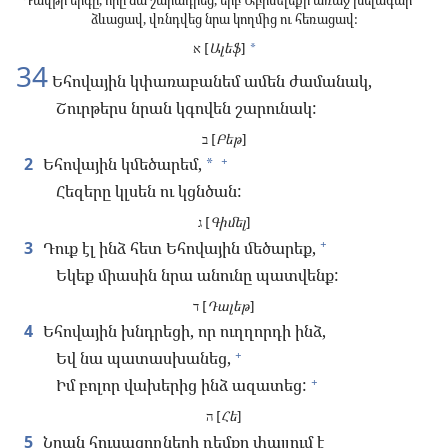
Դավթի երգը, որը նա շարադրեց, երբ Աբիմելեքի առաջ խելագար
ձևացավ, վռնդվեց նրա կողմից ու հեռացավ:
א [
Ալեֆ
]
*
34
Եհովային կփառաբանեմ ամեն ժամանակ,
Շուրթերս նրան կգովեն շարունակ:
ב [
Բեթ
]
+
2
Եհովային կմեծարեմ,
*
Հեզերը կլսեն ու կցնծան:
ג [
Գիմել
]
+
3
Դուք էլ ինձ հետ Եհովային մեծարեք,
Եկեք միասին նրա անունը պատվենք:
ד [
Դալեթ
]
4
Եհովային խնդրեցի, որ ուղղորդի ինձ,
+
Եվ նա պատասխանեց,
+
Իմ բոլոր վախերից ինձ ազատեց:
ה [
Հե
]
5
Նրան հուսացողների դեմքը փայլում է