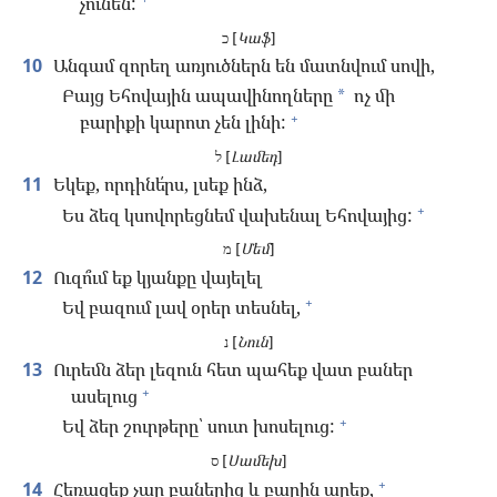
չունեն:
כ [
Կաֆ
]
10
Անգամ զորեղ առյուծներն են մատնվում սովի,
Բայց Եհովային ապավինողները
ոչ մի
*
+
բարիքի կարոտ չեն լինի:
ל [
Լամեդ
]
11
Եկեք, որդինե՛րս, լսեք ինձ,
+
Ես ձեզ կսովորեցնեմ վախենալ Եհովայից:
מ [
Մեմ
]
12
Ուզո՞ւմ եք կյանքը վայելել
+
Եվ բազում լավ օրեր տեսնել,
נ [
Նուն
]
13
Ուրեմն ձեր լեզուն հետ պահեք վատ բաներ
+
ասելուց
+
Եվ ձեր շուրթերը՝ սուտ խոսելուց:
ס [
Սամեխ
]
+
14
Հեռացեք չար բաներից և բարին արեք,