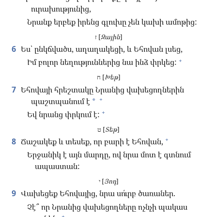
ուրախությունից,
Նրանք երբեք իրենց գլուխը չեն կախի ամոթից:
ז [
Զային
]
6
Ես՝ ընկճվածս, աղաղակեցի, և Եհովան լսեց,
+
Իմ բոլոր նեղություններից նա ինձ փրկեց:
ח [
Խեթ
]
7
Եհովայի հրեշտակը Նրանից վախեցողներին
+
պաշտպանում է
*
+
Եվ նրանց փրկում է:
ט [
Տեթ
]
+
8
Ճաշակեք և տեսեք, որ բարի է Եհովան,
Երջանիկ է այն մարդը, ով նրա մոտ է գտնում
ապաստան:
י [
Յոդ
]
9
Վախեցեք Եհովայից, նրա սո՛ւրբ ծառաներ.
Չէ՞ որ Նրանից վախեցողները ոչնչի պակաս
+