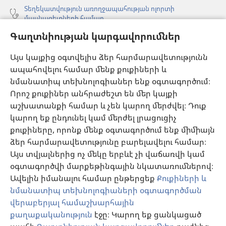
Տեղեկատվություն առողջապահության ոլորտի
մասնագետների համար
Գաղտնիության կարգավորումներ
Գլոբալ հաղորդակցություն
Օգնություն
Այս կայքից օգտվելիս ձեր հարմարավետությունն
ապահովելու համար մենք քուքիների և
Նվիրատվություններ
նմանատիպ տեխնոլոգիաներ ենք օգտագործում։
(բացվում
է
Որոշ քուքիներ անհրաժեշտ են մեր կայքի
նոր
աշխատանքի համար և չեն կարող մերժվել։ Դուք
Դիտարանի ՕՆԼԱՅՆ ԳՐԱԴԱՐԱՆ
(բացվում
պատուհան)
կարող եք ընդունել կամ մերժել լրացուցիչ
է
®
JW Hub
քուքիները, որոնք մենք օգտագործում ենք միմիայն
նոր
(բացվում
պատուհան)
ձեր հարմարավետությունը բարելավելու համար։
է
®
JW Library
հավելված
նոր
Այս տվյալներից ոչ մեկը երբևէ չի վաճառվի կամ
պատուհան)
օգտագործվի մարքեթինգային նկատառումներով։
Watchtower Library
Ավելին իմանալու համար ընթերցեք
Քուքիների և
նմանատիպ տեխնոլոգիաների օգտագործման
վերաբերյալ համաշխարհային
քաղաքականություն
էջը։ Կարող եք ցանկացած
Copyright
© 2026 Watch Tower Bible and Tract Society of Pennsylvania.