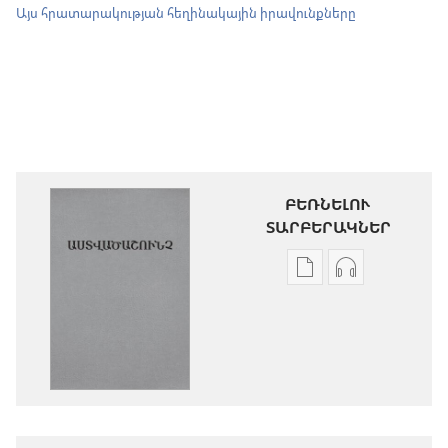
Այս հրատարակության հեղինակային իրավունքները
ԲԵՌՆԵԼՈՒ
ՏԱՐԲԵՐԱԿՆԵՐ
Թվային
Աուդիոձայն
հրատարակությու
բեռնելու
բեռնելու
տարբերակն
տարբերակներ
Աստվածաշու
Աստվածաշունչ.
«Նոր
«Նոր
աշխարհ»
աշխարհ»
թարգմանութ
թարգմանություն
(2024)