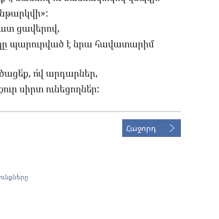
ենթարկվի»:
շատ ցավերով,
ղը պարուրված է նրա հավատարիմ
ացե՛ք, ո՛վ արդարներ,
ւր սիրտ ունեցողնե՛ր:
Հաջորդ
ունքները