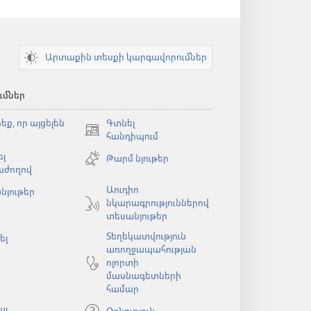
Արտաքին տեսքի կարգավորումներ
ւմներ
եք, որ այցելեն
Գտնել
(բացվում
հանդիպում
է
լ
Թարմ նյութեր
նոր
աժողով
պատուհան)
Աուդիո
նյութեր
նկարագրություններով
ն)
տեսանյութեր
Տեղեկատվություն
ել
առողջապահության
ոլորտի
մասնագետների
համար
ալ
Օգնություն