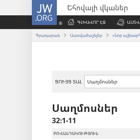
JW.ORG
Եհովայի վկաներ
ԳԼԽԱՎՈՐ ԷՋ
ԱՍՏՎ
Գրադարան
Աստվածաշնչեր
«Նոր աշխարհ»
ՑՈՒՅՑ ՏԱԼ
Աստվածաշնչյան
գիրք
Սաղմոսներ
32։1-11
ԲՈՎԱՆԴԱԿՈՒԹՅՈՒՆ