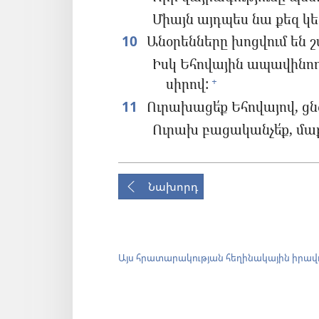
Միայն այդպես նա քեզ կ
10
Անօրենները խոցվում են 
Իսկ Եհովային ապավինո
սիրով:
+
11
Ուրախացե՛ք Եհովայով, ցնծ
Ուրախ բացականչե՛ք, մաքո
Նախորդ
Այս հրատարակության հեղինակային իրավ