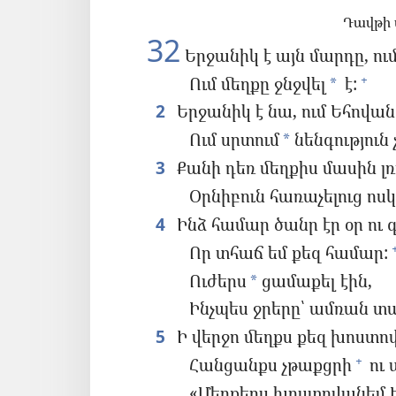
Դավթի 
32
Երջանիկ է այն մարդը, ում
Ում մեղքը ջնջվել
է:
+
*
2
Երջանիկ է նա, ում Եհովան
Ում սրտում
նենգություն 
*
3
Քանի դեռ մեղքիս մասին լռո
Օրնիբուն հառաչելուց ոսկ
4
Ինձ համար ծանր էր օր ու գ
Որ տհաճ եմ քեզ համար:
Ուժերս
ցամաքել էին,
*
Ինչպես ջրերը՝ ամռան տա
5
Ի վերջո մեղքս քեզ խոստո
Հանցանքս չթաքցրի
ու 
+
«Մեղքերս խոստովանեմ Ե