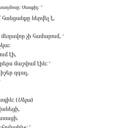
սաղմոսը: Մասքիլ:
*
 հանցանքը ներվել է,
 մեղավոր չի համարում,
+
չկա:
ւմ էի,
րերս մաշվում էին:
+
իշեր զգալ,
+
պին: (
Սելա
)
վանեցի,
ասացի.
հովային»:
+