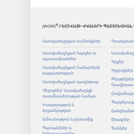
®
JW.ORG
/ ԵՀՈՎԱՅԻ ՎԿԱՆԵՐԻ ՊԱՇՏՈՆԱԿԱՆ
Աստվածաշնչյան ուսմունքներ
Գրադարա
Աստվածաշնչյան հարցեր ու
Աստվածաշ
պատասխաններ
Գրքեր
Աստվածաշնչյան համարների
Գրքույկներ
բացատրություն
Թերթիկներ
Աստվածաշնչյան դասընթաց
հրավիրատ
Միջոցներ՝ Աստվածաշնչի
Հոդվածաշ
ուսումնասիրության համար
Պարբերագ
Խաղաղություն և
երջանկություն
Հանդիպման
Ամուսնություն և ընտանիք
Ծրագրեր
Պատանիներ և
Ցանկեր
երիտասարդներ