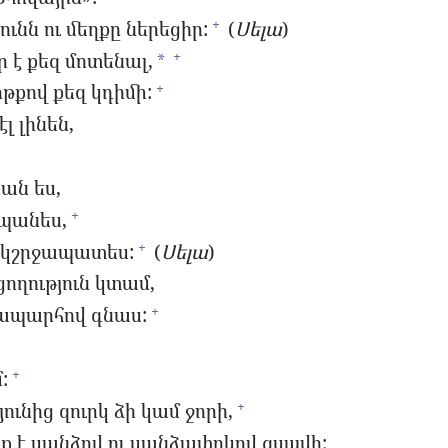
ունն ու մեղքը ներեցիր:
(
Սելա
)
+
 է քեզ մոտենալ,
+
*
թքով քեզ կդիմի:
+
լ լինեն,
ան ես,
տպանես,
+
բ կշրջապատես:
(
Սելա
)
+
ցողություն կտամ,
նապարհով գնաս:
+
:
+
ւնից զուրկ ձի կամ ջորի,
+
ք է սանձով ու սանձափոկով զսպվի: