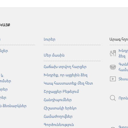
 ԿԱՅՔ
ն
Լուրեր
Արագ հղո
նչեր
Խնդր
Մեր մասին
ձեզ
Գտնե
Հաճախ տրվող հարցեր
(բացվում
համ
Խնդրեք, որ այցելեն ձեզ
է
 և
Տեսա
նոր
ոմսեր
Կապ հաստատեք մեզ հետ
պատուհա
արեր
Շրջայցեր Բեթելում
րեր
Որոն
Հանդիպումներ
 ձեռնարկներ
Հիշատակի երեկո
Համաժողովներ
Գործունեություն
Գլոբ