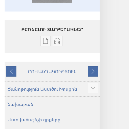
ԲԵՌՆԵԼՈՒ ՏԱՐԲԵՐԱԿՆԵՐ
Թվային
Աուդիոձայնագրությունները
հրատարակությունները
բեռնելու
բեռնելու
տարբերակներ
տարբերակներ
Աստվածաշունչ.
ԲՈՎԱՆԴԱԿՈՒԹՅՈՒՆ
Աստվածաշունչ.
«Նոր
Նախորդ
Հաջորդ
«Նոր
աշխարհ»
աշխարհ»
թարգմանություն
Ծանոթություն Աստծու Խոսքին
Ցույց
թարգմանություն
(2024)
տալ
(2024)
Նախաբան
ավելին
Աստվածաշնչի գրքերը