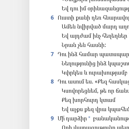
Եվ դու իմ օրինազանցությ
6
Ուստի քանի դեռ հնարավոր
Ամեն նվիրված մարդ աղո
Եվ այդժամ ինչ հեղեղներ է
Նրան չեն հասնի:
7
Դու ինձ համար պատսպար
Նեղությունից ինձ կպաշ
Կփրկես և ուրախությամ
8
Դու ասում ես. «Քեզ հասկա
Կսովորեցնեմ, թե որ ճա
Քեզ խորհուրդ կտամ
Եվ աչքս քեզ վրա կպահեմ
9
Մի՛ դարձիր
բանականությո
*
Որի վայրագությունը պետ