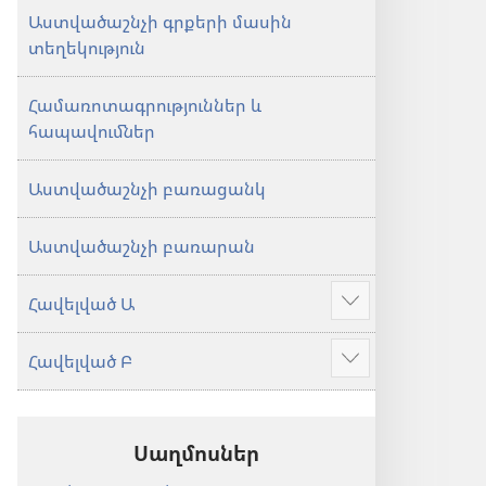
Աստվածաշնչի գրքերի մասին
տեղեկություն
Համառոտագրություններ և
հապավումներ
Աստվածաշնչի բառացանկ
Աստվածաշնչի բառարան
Հավելված Ա
Ցույց
տալ
Հավելված Բ
ավելին
Ցույց
տալ
ավելին
Սաղմոսներ