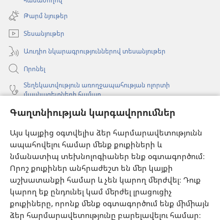
համաժողով
պատուհան)
է
Թարմ նյութեր
նոր
պատուհան)
Տեսանյութեր
Աուդիո նկարագրություններով տեսանյութեր
Որոնել
Տեղեկատվություն առողջապահության ոլորտի
մասնագետների համար
Գլոբալ հաղորդակցություն
Գաղտնիության կարգավորումներ
Օգնություն
Այս կայքից օգտվելիս ձեր հարմարավետությունն
ապահովելու համար մենք քուքիների և
Նվիրատվություններ
նմանատիպ տեխնոլոգիաներ ենք օգտագործում։
(բացվում
է
Որոշ քուքիներ անհրաժեշտ են մեր կայքի
նոր
աշխատանքի համար և չեն կարող մերժվել։ Դուք
Դիտարանի ՕՆԼԱՅՆ ԳՐԱԴԱՐԱՆ
(բացվում
պատուհան)
կարող եք ընդունել կամ մերժել լրացուցիչ
է
®
JW Hub
քուքիները, որոնք մենք օգտագործում ենք միմիայն
նոր
(բացվում
պատուհան)
ձեր հարմարավետությունը բարելավելու համար։
է