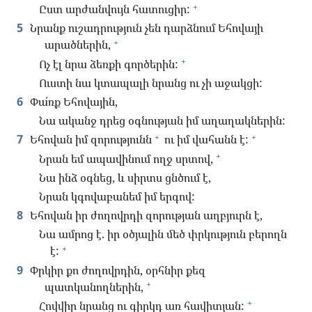
+
Ըստ արժանվույն հատուցիր:
5
Նրանք ուշադրություն չեն դարձնում Եհովայի
+
արածներին,
+
Ոչ էլ նրա ձեռքի գործերին:
Ուստի նա կտապալի նրանց ու չի աջակցի:
6
Փա՛ռք Եհովային,
Նա ականջ դրեց օգնության իմ աղաղակներին:
+
+
7
Եհովան իմ զորությունն
ու իմ վահանն է:
+
Նրան եմ ապավինում ողջ սրտով,
Նա ինձ օգնեց, և սիրտս ցնծում է,
Նրան կգովաբանեմ իմ երգով:
8
Եհովան իր ժողովրդի զորության աղբյուրն է,
Նա ամրոց է. իր օծյալին մեծ փրկություն բերողն
+
է:
9
Փրկիր քո ժողովրդին, օրհնիր քեզ
+
պատկանողներին,
+
Հովվիր նրանց ու գիրկդ առ հավիտյան: