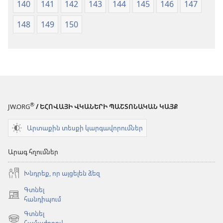
140
141
142
143
144
145
146
147
148
149
150
®
JW.ORG
/ ԵՀՈՎԱՅԻ ՎԿԱՆԵՐԻ ՊԱՇՏՈՆԱԿԱՆ ԿԱՅՔ
Արտաքին տեսքի կարգավորումներ
Արագ հղումներ
Խնդրեք, որ այցելեն ձեզ
Գտնել
(բացվում
հանդիպում
է
Գտնել
նոր
(բացվում