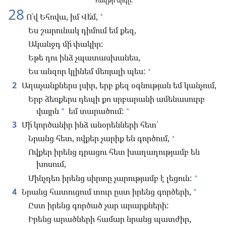
Դավթի երգը:
28
+
Ո՛վ Եհովա, իմ Վե՛մ,
Ես շարունակ դիմում եմ քեզ,
Ականջդ մի՛ փակիր:
Եթե դու ինձ չպատասխանես,
+
Ես անզոր կլինեմ մեռյալի պես:
2
Աղաչանքներս լսիր, երբ քեզ օգնության եմ կանչում,
Երբ ձեռքերս դեպի քո սրբարանի ամենասուրբ
+
վայրն
եմ տարածում:
*
3
Մի՛ կործանիր ինձ անօրենների հետ՝
+
Նրանց հետ, ովքեր չարիք են գործում,
Ովքեր իրենց դրացու հետ խաղաղությամբ են
խոսում,
+
Մինչդեռ իրենց սիրտը չարությամբ է լեցուն:
+
4
Նրանց հատուցում տուր ըստ իրենց գործերի,
Ըստ իրենց գործած չար արարքների:
Իրենց արածների համար նրանց պատժիր,