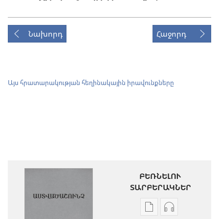
Նախորդ
Հաջորդ
Այս հրատարակության հեղինակային իրավունքները
ԲԵՌՆԵԼՈՒ
ՏԱՐԲԵՐԱԿՆԵՐ
Թվային
Աուդիոձայն