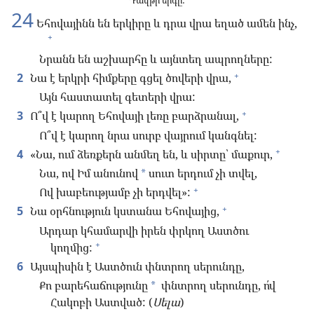
Դավթի երգը:
24
Եհովայինն են երկիրը և դրա վրա եղած ամեն ինչ,
+
Նրանն են աշխարհը և այնտեղ ապրողները:
+
2
Նա է երկրի հիմքերը գցել ծովերի վրա,
Այն հաստատել գետերի վրա:
+
3
Ո՞վ է կարող Եհովայի լեռը բարձրանալ,
Ո՞վ է կարող նրա սուրբ վայրում կանգնել:
+
4
«Նա, ում ձեռքերն անմեղ են, և սիրտը՝ մաքուր,
Նա, ով Իմ անունով
սուտ երդում չի տվել,
*
+
Ով խաբեությամբ չի երդվել»:
+
5
Նա օրհնություն կստանա Եհովայից,
Արդար կհամարվի իրեն փրկող Աստծու
+
կողմից:
6
Այսպիսին է Աստծուն փնտրող սերունդը,
Քո բարեհաճությունը
փնտրող սերունդը, ո՛վ
*
Հակոբի Աստված: (
Սելա
)