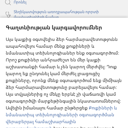
Որոնել
Տեղեկատվություն առողջապահության ոլորտի
մասնագետների համար
Գաղտնիության կարգավորումներ
Գլոբալ հաղորդակցություն
Օգնություն
Այս կայքից օգտվելիս ձեր հարմարավետությունն
ապահովելու համար մենք քուքիների և
Նվիրատվություններ
նմանատիպ տեխնոլոգիաներ ենք օգտագործում։
(բացվում
է
Որոշ քուքիներ անհրաժեշտ են մեր կայքի
նոր
աշխատանքի համար և չեն կարող մերժվել։ Դուք
Դիտարանի ՕՆԼԱՅՆ ԳՐԱԴԱՐԱՆ
(բացվում
պատուհան)
կարող եք ընդունել կամ մերժել լրացուցիչ
է
®
JW Hub
քուքիները, որոնք մենք օգտագործում ենք միմիայն
նոր
(բացվում
պատուհան)
ձեր հարմարավետությունը բարելավելու համար։
է
®
JW Library
հավելված
նոր
Այս տվյալներից ոչ մեկը երբևէ չի վաճառվի կամ
պատուհան)
օգտագործվի մարքեթինգային նկատառումներով։
Watchtower Library
Ավելին իմանալու համար ընթերցեք
Քուքիների և
նմանատիպ տեխնոլոգիաների օգտագործման
վերաբերյալ համաշխարհային