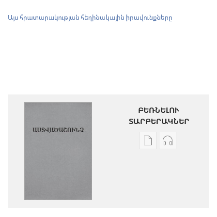
Այս հրատարակության հեղինակային իրավունքները
ԲԵՌՆԵԼՈՒ
ՏԱՐԲԵՐԱԿՆԵՐ
Թվային
Աուդիոձայն
հրատարակությու
բեռնելու
բեռնելու
տարբերակն
տարբերակներ
Աստվածաշու
Աստվածաշունչ.
«Նոր
«Նոր
աշխարհ»
աշխարհ»
թարգմանութ