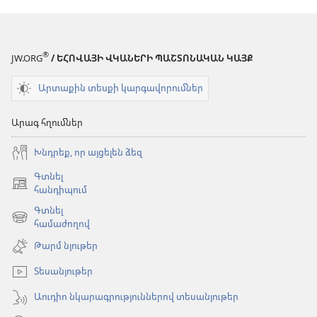
®
JW.ORG
/ ԵՀՈՎԱՅԻ ՎԿԱՆԵՐԻ ՊԱՇՏՈՆԱԿԱՆ ԿԱՅՔ
Արտաքին տեսքի կարգավորումներ
Արագ հղումներ
Խնդրեք, որ այցելեն ձեզ
Գտնել
(բացվում
հանդիպում
է
Գտնել
նոր
(բացվում
համաժողով
պատուհան)
է
Թարմ նյութեր
նոր
պատուհան)
Տեսանյութեր
Աուդիո նկարագրություններով տեսանյութեր