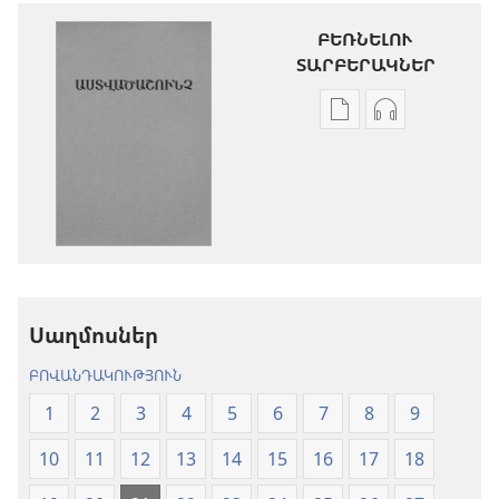
ԲԵՌՆԵԼՈՒ
ՏԱՐԲԵՐԱԿՆԵՐ
Թվային
Աուդիոձայն
հրատարակությու
բեռնելու
բեռնելու
տարբերակն
տարբերակներ
Աստվածաշու
Աստվածաշունչ.
«Նոր
«Նոր
աշխարհ»
աշխարհ»
թարգմանութ
թարգմանություն
(2024)
Սաղմոսներ
(2024)
ԲՈՎԱՆԴԱԿՈՒԹՅՈՒՆ
1
2
3
4
5
6
7
8
9
10
11
12
13
14
15
16
17
18