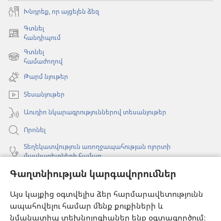
Խնդրեք, որ այցելեն ձեզ
Գտնել
(բացվում
հանդիպում
է
Գտնել
նոր
(բացվում
համաժողով
պատուհան)
է
Թարմ նյութեր
նոր
պատուհան)
Տեսանյութեր
Աուդիո նկարագրություններով տեսանյութեր
Որոնել
Տեղեկատվություն առողջապահության ոլորտի
մասնագետների համար
Գաղտնիության կարգավորումներ
Գլոբալ հաղորդակցություն
Օգնություն
Այս կայքից օգտվելիս ձեր հարմարավետությունն
ապահովելու համար մենք քուքիների և
Նվիրատվություններ
նմանատիպ տեխնոլոգիաներ ենք օգտագործում։
(բացվում