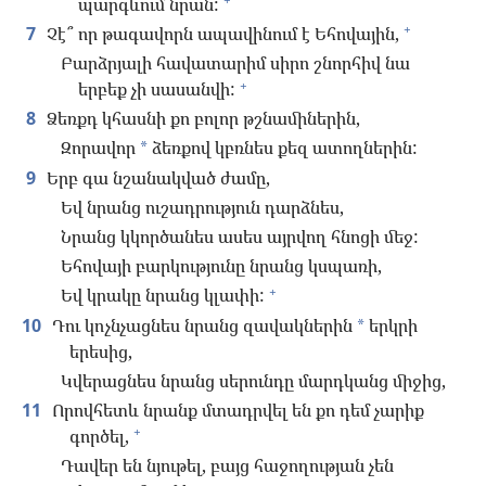
պարգևում նրան:
+
7
Չէ՞ որ թագավորն ապավինում է Եհովային,
Բարձրյալի հավատարիմ սիրո շնորհիվ նա
+
երբեք չի սասանվի:
8
Ձեռքդ կհասնի քո բոլոր թշնամիներին,
Զորավոր
ձեռքով կբռնես քեզ ատողներին:
*
9
Երբ գա նշանակված ժամը,
Եվ նրանց ուշադրություն դարձնես,
Նրանց կկործանես ասես այրվող հնոցի մեջ:
Եհովայի բարկությունը նրանց կսպառի,
+
Եվ կրակը նրանց կլափի:
10
Դու կոչնչացնես նրանց զավակներին
երկրի
*
երեսից,
Կվերացնես նրանց սերունդը մարդկանց միջից,
11
Որովհետև նրանք մտադրվել են քո դեմ չարիք
+
գործել,
Դավեր են նյութել, բայց հաջողության չեն