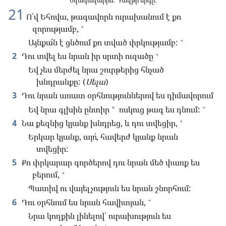
Նվագավարին: Դավթի երգը:
21
Ո՜վ Եհովա, թագավորն ուրախանում է քո
+
զորությամբ,
+
Այնքա՜ն է ցնծում քո տված փրկությամբ:
+
2
Դու տվել ես նրան իր սրտի ուզածը
Եվ չես մերժել նրա շուրթերից հնչած
խնդրանքը: (
Սելա
)
3
Դու նրան առատ օրհնություններով ես դիմավորում
+
Եվ նրա գլխին ընտիր
ոսկուց թագ ես դնում:
*
+
4
Նա քեզնից կյանք խնդրեց, և դու տվեցիր,
Երկար կյանք, այո՛, հավերժ կյանք նրան
տվեցիր:
5
Քո փրկարար գործերով դու նրան մեծ փառք ես
+
բերում,
Պատիվ ու վայելչություն ես նրան շնորհում:
+
6
Դու օրհնում ես նրան հավիտյան,
Նրա կողքին լինելով՝ ուրախություն ես
+