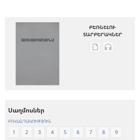
ԲԵՌՆԵԼՈՒ
ՏԱՐԲԵՐԱԿՆԵՐ
Թվային
Աուդիոձայն
հրատարակությու
բեռնելու
բեռնելու
տարբերակն
տարբերակներ
Աստվածաշու
Աստվածաշունչ.
«Նոր
«Նոր
աշխարհ»
աշխարհ»
թարգմանութ
թարգմանություն
(2024)
Սաղմոսներ
(2024)
ԲՈՎԱՆԴԱԿՈՒԹՅՈՒՆ
1
2
3
4
5
6
7
8
9