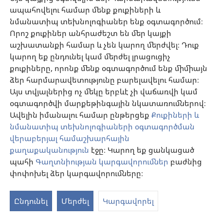
ապահովելու համար մենք քուքիների և
Նվիրատվություններ
նմանատիպ տեխնոլոգիաներ ենք օգտագործում։
(բացվում
է
Որոշ քուքիներ անհրաժեշտ են մեր կայքի
նոր
աշխատանքի համար և չեն կարող մերժվել։ Դուք
Դիտարանի ՕՆԼԱՅՆ ԳՐԱԴԱՐԱՆ
(բացվում
պատուհան)
կարող եք ընդունել կամ մերժել լրացուցիչ
է
®
JW Hub
քուքիները, որոնք մենք օգտագործում ենք միմիայն
նոր
(բացվում
պատուհան)
ձեր հարմարավետությունը բարելավելու համար։
է
®
JW Library
հավելված
նոր
Այս տվյալներից ոչ մեկը երբևէ չի վաճառվի կամ
պատուհան)
օգտագործվի մարքեթինգային նկատառումներով։
Watchtower Library
Ավելին իմանալու համար ընթերցեք
Քուքիների և
նմանատիպ տեխնոլոգիաների օգտագործման
վերաբերյալ համաշխարհային
քաղաքականություն
էջը։ Կարող եք ցանկացած
պահի
Գաղտնիության կարգավորումներ
բաժնից
Copyright
© 2026 Watch Tower Bible and Tract Society of Pennsylvania.
ՕԳՏԱԳՈՐԾՄԱՆ ՊԱՅՄԱՆՆԵՐ
|
ԳԱՂՏՆԻՈՒԹՅԱՆ
փոփոխել ձեր կարգավորումները։
S
ՔԱՂԱՔԱԿԱՆՈՒԹՅՈՒՆ
|
ԳԱՂՏՆԻՈՒԹՅԱՆ ԿԱՐԳԱՎՈՐՈՒՄՆԵՐ
Ta
Ընդունել
Մերժել
Կարգավորել
of
Co