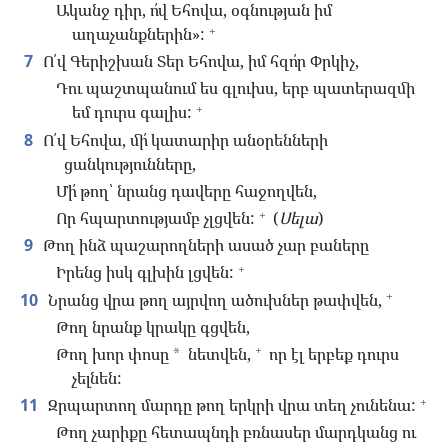
Ականջ դիր, ո՛վ Եհովա, օգնության իմ
+
աղաչանքներին»:
7
Ո՛վ Գերիշխան Տեր Եհովա, իմ հզո՛ր Փրկիչ,
Դու պաշտպանում ես գլուխս, երբ պատերազմի
+
եմ դուրս գալիս:
8
Ո՛վ Եհովա, մի՛ կատարիր անօրենների
ցանկությունները,
Մի՛ թող՝ նրանց դավերը հաջողվեն,
+
Որ հպարտությամբ չլցվեն:
(
Սելա
)
9
Թող ինձ պաշարողների ասած չար բաները
+
Իրենց իսկ գլխին լցվեն:
+
10
Նրանց վրա թող այրվող ածուխներ թափվեն,
Թող նրանք կրակը գցվեն,
+
Թող խոր փոսը
նետվեն,
որ էլ երբեք դուրս
*
չելնեն:
+
11
Զրպարտող մարդը թող երկրի վրա տեղ չունենա:
Թող չարիքը հետապնդի բռնասեր մարդկանց ու