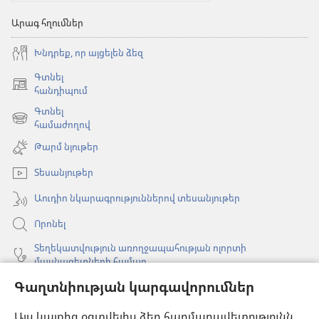
Արագ հղումներ
Խնդրեք, որ այցելեն ձեզ
Գտնել
(բացվում
հանդիպում
է
Գտնել
նոր
(բացվում
համաժողով
պատուհան)
է
Թարմ նյութեր
նոր
պատուհան)
Տեսանյութեր
Աուդիո նկարագրություններով տեսանյութեր
Որոնել
Տեղեկատվություն առողջապահության ոլորտի
մասնագետների համար
Գաղտնիության կարգավորումներ
Գլոբալ հաղորդակցություն
Օգնություն
Այս կայքից օգտվելիս ձեր հարմարավետությունն