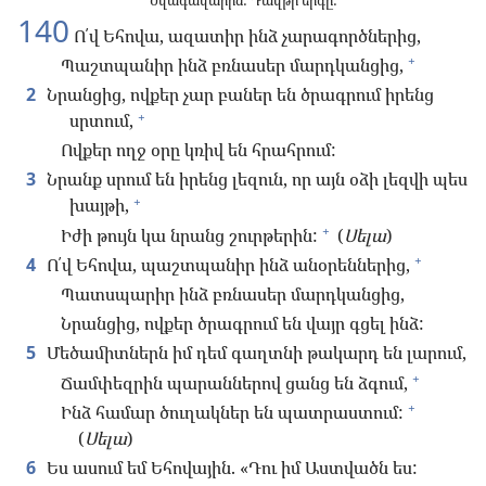
Նվագավարին: Դավթի երգը:
140
Ո՛վ Եհովա, ազատիր ինձ չարագործներից,
+
Պաշտպանիր ինձ բռնասեր մարդկանցից,
2
Նրանցից, ովքեր չար բաներ են ծրագրում իրենց
+
սրտում,
Ովքեր ողջ օրը կռիվ են հրահրում:
3
Նրանք սրում են իրենց լեզուն, որ այն օձի լեզվի պես
+
խայթի,
+
Իժի թույն կա նրանց շուրթերին:
(
Սելա
)
+
4
Ո՛վ Եհովա, պաշտպանիր ինձ անօրեններից,
Պատսպարիր ինձ բռնասեր մարդկանցից,
Նրանցից, ովքեր ծրագրում են վայր գցել ինձ:
5
Մեծամիտներն իմ դեմ գաղտնի թակարդ են լարում,
+
Ճամփեզրին պարաններով ցանց են ձգում,
+
Ինձ համար ծուղակներ են պատրաստում:
(
Սելա
)
6
Ես ասում եմ Եհովային. «Դու իմ Աստվածն ես: