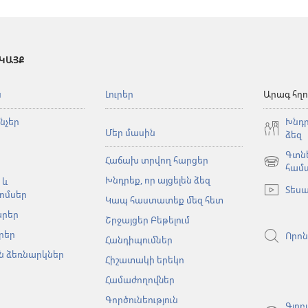
 ԿԱՅՔ
ն
Լուրեր
Արագ հղո
նչեր
Խնդր
Մեր մասին
ձեզ
Գտնե
Հաճախ տրվող հարցեր
(բացվում
համ
Խնդրեք, որ այցելեն ձեզ
է
 և
Տեսա
նոր
ոմսեր
Կապ հաստատեք մեզ հետ
պատուհա
արեր
Շրջայցեր Բեթելում
րեր
Որոն
Հանդիպումներ
 ձեռնարկներ
Հիշատակի երեկո
Համաժողովներ
Գործունեություն
Գլոբ