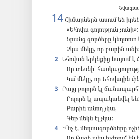
Նվագավ
14
Հիմարներն ասում են իրեն
«Եհովա գոյություն չունի»:
Նրանց գործերը կեղտոտ ե
Չկա մեկը, որ բարին անի
2
Եհովան երկնքից նայում է
Որ տեսնի՝ հասկացողությո
Կա՞ մեկը, որ Եհովային փ
3
Բայց բոլորն էլ ճանապարհի
Բոլորն էլ ապականվել են
Բարին անող չկա,
Գեթ մեկն էլ չկա:
4
Ի՞նչ է, մեղսագործները ոչին
Որ հացի պես խժռում են 