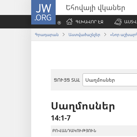
JW.ORG
Եհովայի վկաներ
ԳԼԽԱՎՈՐ ԷՋ
ԱՍՏՎ
Գրադարան
Աստվածաշնչեր
«Նոր աշխարհ»
ՑՈՒՅՑ ՏԱԼ
Աստվածաշնչյան
գիրք
Սաղմոսներ
14։1-7
ԲՈՎԱՆԴԱԿՈՒԹՅՈՒՆ