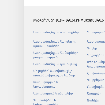
®
JW.ORG
/ ԵՀՈՎԱՅԻ ՎԿԱՆԵՐԻ ՊԱՇՏՈՆԱԿԱՆ
Աստվածաշնչյան ուսմունքներ
Գրադարա
Աստվածաշնչյան հարցեր ու
Աստվածաշ
պատասխաններ
Գրքեր
Աստվածաշնչյան համարների
Գրքույկներ
բացատրություն
Թերթիկներ
Աստվածաշնչյան դասընթաց
հրավիրատ
Միջոցներ՝ Աստվածաշնչի
Հոդվածաշ
ուսումնասիրության համար
Պարբերագ
Խաղաղություն և
երջանկություն
Հանդիպման
Ամուսնություն և ընտանիք
Ծրագրեր
Պատանիներ և
Ցանկեր
երիտասարդներ