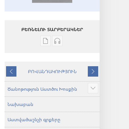
ԲԵՌՆԵԼՈՒ ՏԱՐԲԵՐԱԿՆԵՐ
Թվային
Աուդիոձայնագրությունները
հրատարակությունները
բեռնելու
բեռնելու
տարբերակներ
տարբերակներ
Աստվածաշունչ.
ԲՈՎԱՆԴԱԿՈՒԹՅՈՒՆ
Աստվածաշունչ.
«Նոր
Նախորդ
Հաջորդ
«Նոր
աշխարհ»
աշխարհ»
թարգմանություն
Ծանոթություն Աստծու Խոսքին
Ցույց
թարգմանություն
(2024)
տալ
(2024)
Նախաբան
ավելին
Աստվածաշնչի գրքերը