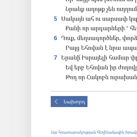
Նրանք աղոթք չեն ուղղում
5
Սակայն ահ ու սարսափ կ
Քանի որ արդարների
հե
*
6
Դուք, մեղսագործնե՛ր, փոր
Բայց Եհովան է նրա ապ
7
Երանի՜ Իսրայելի համար փր
Եվ երբ Եհովան իր ժողով
Թող որ Հակոբն ուրախան
Նախորդ
Այս հրատարակության հեղինակային իրավ