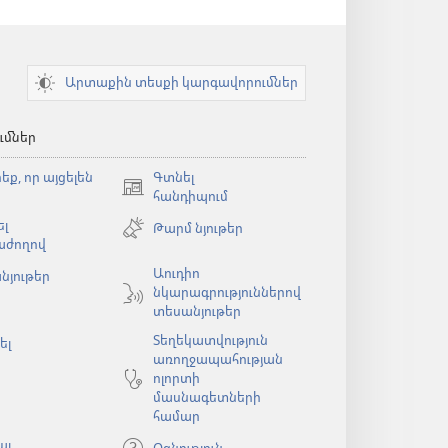
Արտաքին տեսքի կարգավորումներ
ւմներ
եք, որ այցելեն
Գտնել
(բացվում
հանդիպում
է
լ
Թարմ նյութեր
նոր
աժողով
պատուհան)
Աուդիո
նյութեր
նկարագրություններով
ն)
տեսանյութեր
Տեղեկատվություն
ել
առողջապահության
ոլորտի
մասնագետների
համար
ալ
Օգնություն