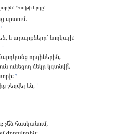
արին: Դավթի երգը:
ց սրտում.
+
ն, և արարքները՝ նողկալի:
:
+
 մարդկանց որդիներին,
ւն ունեցող մեկը կգտնվի՞,
նտրի:
+
ց շեղվել են,
+
:
չ չե՞ն հասկանում,
իմ ժողովրդին: