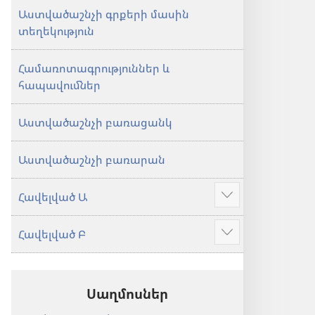
Աստվածաշնչի գրքերի մասին
տեղեկություն
Համառոտագրություններ և
հապավումներ
Աստվածաշնչի բառացանկ
Աստվածաշնչի բառարան
Հավելված Ա
Ցույց
տալ
Հավելված Բ
ավելին
Ցույց
տալ
ավելին
Սաղմոսներ