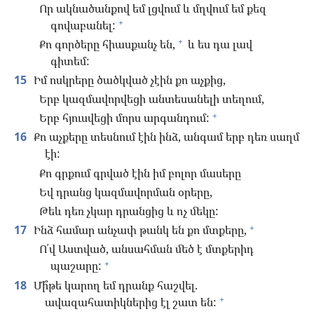
Որ ակնածանքով եմ լցվում և մղվում եմ քեզ
+
գովաբանել:
+
Քո գործերը հիասքանչ են,
և ես դա լավ
գիտեմ:
15
Իմ ոսկրերը ծածկված չէին քո աչքից,
Երբ կազմավորվեցի անտեսանելի տեղում,
+
Երբ հյուսվեցի մորս արգանդում:
16
Քո աչքերը տեսնում էին ինձ, անգամ երբ դեռ սաղմ
էի:
Քո գրքում գրված էին իմ բոլոր մասերը
Եվ դրանց կազմավորման օրերը,
Թեև դեռ չկար դրանցից և ոչ մեկը:
+
17
Ինձ համար անչափ թանկ են քո մտքերը,
Ո՛վ Աստված, անսահման մեծ է մտքերիդ
+
պաշարը:
18
Մի՞թե կարող եմ դրանք հաշվել.
+
ավազահատիկներից էլ շատ են: