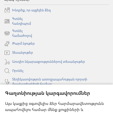
Խնդրեք, որ այցելեն ձեզ
Գտնել
(բացվում
հանդիպում
է
Գտնել
նոր
(բացվում
համաժողով
պատուհան)
է
Թարմ նյութեր
նոր
պատուհան)
Տեսանյութեր
Աուդիո նկարագրություններով տեսանյութեր
Որոնել
Տեղեկատվություն առողջապահության ոլորտի
մասնագետների համար
Գաղտնիության կարգավորումներ
Գլոբալ հաղորդակցություն
Օգնություն
Այս կայքից օգտվելիս ձեր հարմարավետությունն
ապահովելու համար մենք քուքիների և