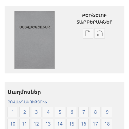
ԲԵՌՆԵԼՈՒ
ՏԱՐԲԵՐԱԿՆԵՐ
Թվային
Աուդիոձայն
հրատարակությու
բեռնելու
բեռնելու
տարբերակն
տարբերակներ
Աստվածաշու
Աստվածաշունչ.
«Նոր
«Նոր
աշխարհ»
աշխարհ»
թարգմանութ
թարգմանություն
(2024)
Սաղմոսներ
(2024)
ԲՈՎԱՆԴԱԿՈՒԹՅՈՒՆ
1
2
3
4
5
6
7
8
9
10
11
12
13
14
15
16
17
18