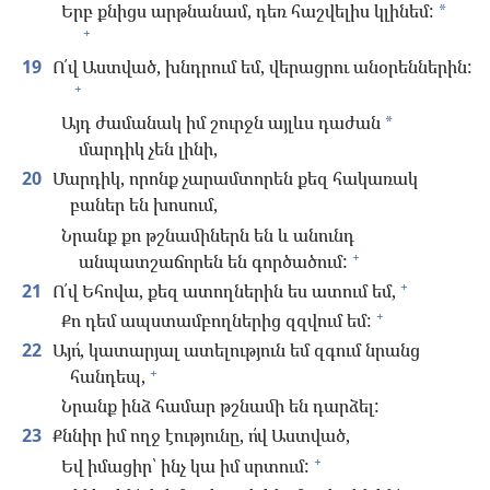
Երբ քնիցս արթնանամ, դեռ հաշվելիս կլինեմ:
*
+
19
Ո՛վ Աստված, խնդրում եմ, վերացրու անօրեններին:
+
Այդ ժամանակ իմ շուրջն այլևս դաժան
*
մարդիկ չեն լինի,
20
Մարդիկ, որոնք չարամտորեն քեզ հակառակ
բաներ են խոսում,
Նրանք քո թշնամիներն են և անունդ
+
անպատշաճորեն են գործածում:
+
21
Ո՛վ Եհովա, քեզ ատողներին ես ատում եմ,
+
Քո դեմ ապստամբողներից զզվում եմ:
22
Այո՛, կատարյալ ատելություն եմ զգում նրանց
+
հանդեպ,
Նրանք ինձ համար թշնամի են դարձել:
23
Քննիր իմ ողջ էությունը, ո՛վ Աստված,
+
Եվ իմացիր՝ ինչ կա իմ սրտում: