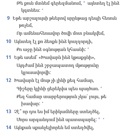
Թե քուն մտնեմ գերեզմանում,
այնտեղ էլ ինձ
*
+
կգտնես:
9
Եթե արշալույսի թևերով սրընթաց դեպի հեռուն
թռչեմ,
Որ ամենահեռավոր ծովի մոտ բնակվեմ,
10
Այնտեղ էլ քո ձեռքն ինձ կուղղորդի,
+
Քո աջը ինձ օգնության կհասնի:
11
Եթե ասեմ՝ «Խավարն ինձ կթաքցնի»,
Այդժամ ինձ շրջապատող մթությունը
կլուսավորվի:
12
Խավարն էլ մութ չի լինի քեզ համար,
+
Գիշերը կլինի ցերեկվա պես պայծառ.
Քեզ համար տարբերություն չկա՝ լույս, թե
+
խավար:
13
Չէ՞ որ դու ես իմ երիկամները ստեղծել,
+
Մորս արգանդում ինձ պատսպարել:
*
14
Այնքան սքանչելիորեն եմ ստեղծվել,