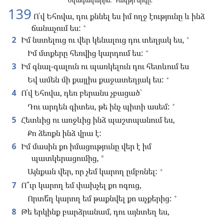
Նվագավարին: Դավթի երգը:
139
Ո՛վ Եհովա, դու քննել ես իմ ողջ էությունը և ինձ
+
ճանաչում ես:
+
2
Իմ նստելուց ու վեր կենալուց դու տեղյակ ես,
+
Իմ մտքերը հեռվից կարդում ես:
3
Իմ գնալ-գալուն ու պառկելուն դու հետևում ես
+
Եվ ամեն մի քայլիս քաջատեղյակ ես:
4
Ո՛վ Եհովա, դեռ բերանս չբացած՝
+
Դու արդեն գիտես, թե ինչ պիտի ասեմ:
5
Հետևից ու առջևից ինձ պաշտպանում ես,
Քո ձեռքն ինձ վրա է:
6
Իմ մասին քո իմացությունը վեր է իմ
պատկերացումից,
*
+
Այնքան վեր, որ չեմ կարող ըմբռնել:
7
Ո՞ւր կարող եմ փախչել քո ոգուց,
+
Որտե՞ղ կարող եմ թաքնվել քո աչքերից:
8
Թե երկինք բարձրանամ, դու այնտեղ ես,