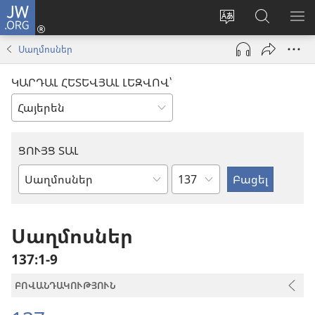
JW.ORG
Մուտքագրվել
(բացվում
Փոխել
Որոնում
ՑՈ
է
կայքի
JW.ORG
ՏԱ
Սաղմոսներ
նոր
լեզուն
կայքում
ՄԵ
պատուհան)
ԿԱՐԴԱԼ ՀԵՏԵՎՅԱԼ ԼԵԶՎՈՎ՝
ՑՈՒՅՑ ՏԱԼ
Ըստ
Աստվածաշնչյան
գլուխների
գիրք
Սաղմոսներ
137։1-9
ԲՈՎԱՆԴԱԿՈՒԹՅՈՒՆ