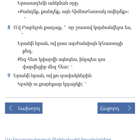
Երուսաղեմի անկման օրը.
«Քանդե՛ք, քանդե՛ք, այն հիմնահատակ ավերե՛ք»:
+
8
Ո՛վ Բաբելոն քաղաք,
որ շուտով կործանվելու ես,
*
+
Երանի՜ նրան, ով ըստ արժանվույն կհատուցի
քեզ,
Քեզ հետ կվարվի այնպես, ինչպես դու
+
վարվեցիր մեզ հետ:
9
Երանի՜ նրան, ով քո զավակներին
+
Կբռնի ու քարեքար կզարկի:
Նախորդ
Հաջորդ
Այս հրատարակության հեղինակային իրավունքները