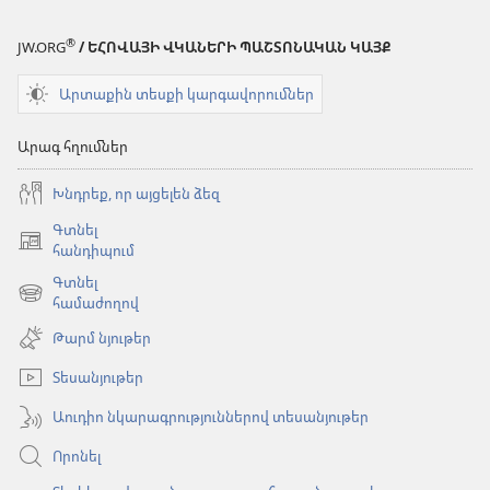
®
JW.ORG
/ ԵՀՈՎԱՅԻ ՎԿԱՆԵՐԻ ՊԱՇՏՈՆԱԿԱՆ ԿԱՅՔ
Արտաքին տեսքի կարգավորումներ
Արագ հղումներ
Խնդրեք, որ այցելեն ձեզ
Գտնել
(բացվում
հանդիպում
է
Գտնել
նոր
(բացվում
համաժողով
պատուհան)
է
Թարմ նյութեր
նոր
պատուհան)
Տեսանյութեր
Աուդիո նկարագրություններով տեսանյութեր
Որոնել