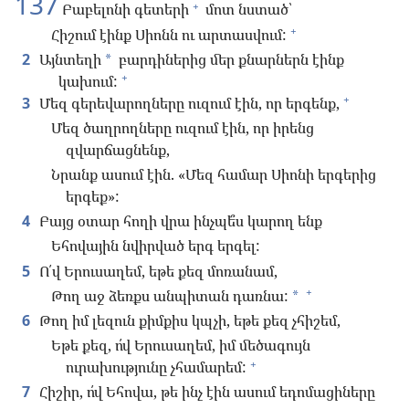
137
+
Բաբելոնի գետերի
մոտ նստած՝
+
Հիշում էինք Սիոնն ու արտասվում:
2
Այնտեղի
բարդիներից մեր քնարներն էինք
*
+
կախում:
+
3
Մեզ գերեվարողները ուզում էին, որ երգենք,
Մեզ ծաղրողները ուզում էին, որ իրենց
զվարճացնենք,
Նրանք ասում էին. «Մեզ համար Սիոնի երգերից
երգեք»:
4
Բայց օտար հողի վրա ինչպե՞ս կարող ենք
Եհովային նվիրված երգ երգել:
5
Ո՛վ Երուսաղեմ, եթե քեզ մոռանամ,
+
Թող աջ ձեռքս անպիտան դառնա:
*
6
Թող իմ լեզուն քիմքիս կպչի, եթե քեզ չհիշեմ,
Եթե քեզ, ո՛վ Երուսաղեմ, իմ մեծագույն
+
ուրախությունը չհամարեմ:
7
Հիշիր, ո՛վ Եհովա, թե ինչ էին ասում եդոմացիները