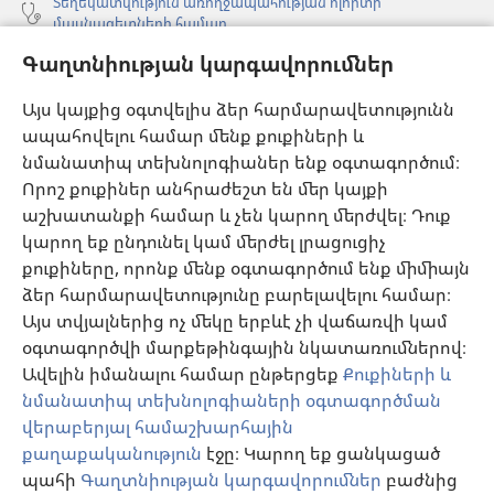
Տեղեկատվություն առողջապահության ոլորտի
մասնագետների համար
Գլոբալ հաղորդակցություն
Գաղտնիության կարգավորումներ
Օգնություն
Այս կայքից օգտվելիս ձեր հարմարավետությունն
ապահովելու համար մենք քուքիների և
Նվիրատվություններ
նմանատիպ տեխնոլոգիաներ ենք օգտագործում։
(բացվում
է
Որոշ քուքիներ անհրաժեշտ են մեր կայքի
նոր
աշխատանքի համար և չեն կարող մերժվել։ Դուք
Դիտարանի ՕՆԼԱՅՆ ԳՐԱԴԱՐԱՆ
(բացվում
պատուհան)
կարող եք ընդունել կամ մերժել լրացուցիչ
է
®
JW Hub
քուքիները, որոնք մենք օգտագործում ենք միմիայն
նոր
(բացվում
պատուհան)
ձեր հարմարավետությունը բարելավելու համար։
է
®
JW Library
հավելված
նոր
Այս տվյալներից ոչ մեկը երբևէ չի վաճառվի կամ
պատուհան)
օգտագործվի մարքեթինգային նկատառումներով։
Watchtower Library
Ավելին իմանալու համար ընթերցեք
Քուքիների և
նմանատիպ տեխնոլոգիաների օգտագործման
վերաբերյալ համաշխարհային
քաղաքականություն
էջը։ Կարող եք ցանկացած
Copyright
© 2026 Watch Tower Bible and Tract Society of Pennsylvania.
պահի
Գաղտնիության կարգավորումներ
բաժնից