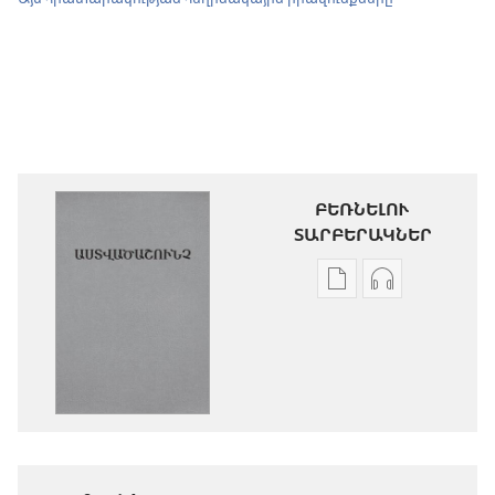
ԲԵՌՆԵԼՈՒ
ՏԱՐԲԵՐԱԿՆԵՐ
Թվային
Աուդիոձայն
հրատարակությու
բեռնելու
բեռնելու
տարբերակն
տարբերակներ
Աստվածաշու
Աստվածաշունչ.
«Նոր
«Նոր
աշխարհ»
աշխարհ»
թարգմանութ
թարգմանություն
(2024)