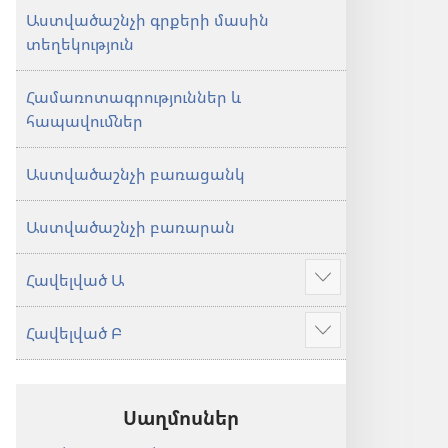
Աստվածաշնչի գրքերի մասին
տեղեկություն
Համառոտագրություններ և
հապավումներ
Աստվածաշնչի բառացանկ
Աստվածաշնչի բառարան
Հավելված Ա
Ցույց
տալ
Հավելված Բ
ավելին
Ցույց
տալ
ավելին
Սաղմոսներ