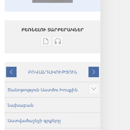
ԲԵՌՆԵԼՈՒ ՏԱՐԲԵՐԱԿՆԵՐ
Թվային
Աուդիոձայնագրությունները
հրատարակությունները
բեռնելու
բեռնելու
տարբերակներ
տարբերակներ
Աստվածաշունչ.
ԲՈՎԱՆԴԱԿՈՒԹՅՈՒՆ
Աստվածաշունչ.
«Նոր
Նախորդ
Հաջորդ
«Նոր
աշխարհ»
աշխարհ»
թարգմանություն
Ծանոթություն Աստծու Խոսքին
Ցույց
թարգմանություն
(2024)
տալ
(2024)
Նախաբան
ավելին
Աստվածաշնչի գրքերը