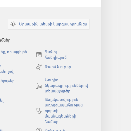
Արտաքին տեսքի կարգավորումներ
ւմներ
եք, որ այցելեն
Գտնել
(բացվում
հանդիպում
է
լ
Թարմ նյութեր
նոր
աժողով
պատուհան)
Աուդիո
նյութեր
նկարագրություններով
ն)
տեսանյութեր
Տեղեկատվություն
ել
առողջապահության
ոլորտի
մասնագետների
համար
ալ
Օգնություն