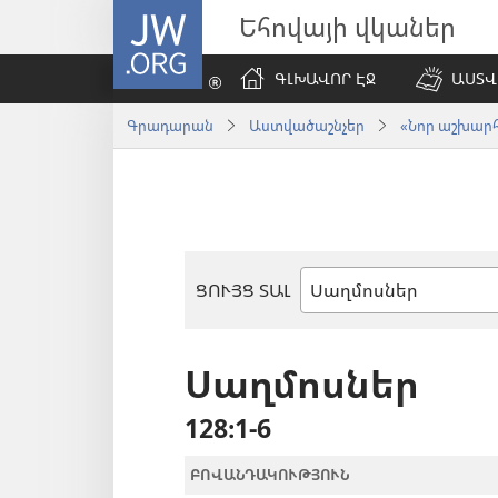
JW.ORG
Եհովայի վկաներ
ԳԼԽԱՎՈՐ ԷՋ
ԱՍՏՎ
Գրադարան
Աստվածաշնչեր
«Նոր աշխարհ»
ՑՈՒՅՑ ՏԱԼ
Աստվածաշնչյան
գիրք
Սաղմոսներ
128։1-6
ԲՈՎԱՆԴԱԿՈՒԹՅՈՒՆ