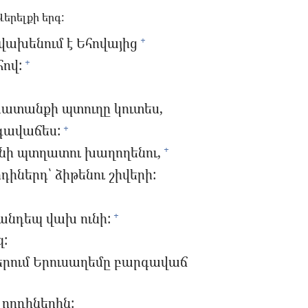
Վերելքի երգ:
 վախենում է Եհովայից
+
ով:
+
ատանքի պտուղը կուտես,
րգավաճես:
+
ինի պտղատու խաղողենու,
+
դիներդ՝ ձիթենու շիվերի:
հանդեպ վախ ունի:
+
զ:
րերում Երուսաղեմը բարգավաճ
 որդիներին: