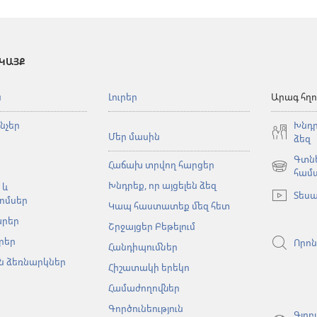
 ԿԱՅՔ
ն
Լուրեր
Արագ հղո
նչեր
Խնդր
Մեր մասին
ձեզ
Գտնե
Հաճախ տրվող հարցեր
(բացվում
համ
Խնդրեք, որ այցելեն ձեզ
է
 և
Տեսա
նոր
ոմսեր
Կապ հաստատեք մեզ հետ
պատուհա
արեր
Շրջայցեր Բեթելում
րեր
Որոն
Հանդիպումներ
 ձեռնարկներ
Հիշատակի երեկո
Համաժողովներ
Գործունեություն
Գլոբ