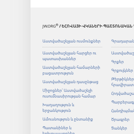
®
JW.ORG
/ ԵՀՈՎԱՅԻ ՎԿԱՆԵՐԻ ՊԱՇՏՈՆԱԿԱՆ
Աստվածաշնչյան ուսմունքներ
Գրադարա
Աստվածաշնչյան հարցեր ու
Աստվածաշ
պատասխաններ
Գրքեր
Աստվածաշնչյան համարների
Գրքույկներ
բացատրություն
Թերթիկներ
Աստվածաշնչյան դասընթաց
հրավիրատ
Միջոցներ՝ Աստվածաշնչի
Հոդվածաշ
ուսումնասիրության համար
Պարբերագ
Խաղաղություն և
երջանկություն
Հանդիպման
Ամուսնություն և ընտանիք
Ծրագրեր
Պատանիներ և
Ցանկեր
երիտասարդներ