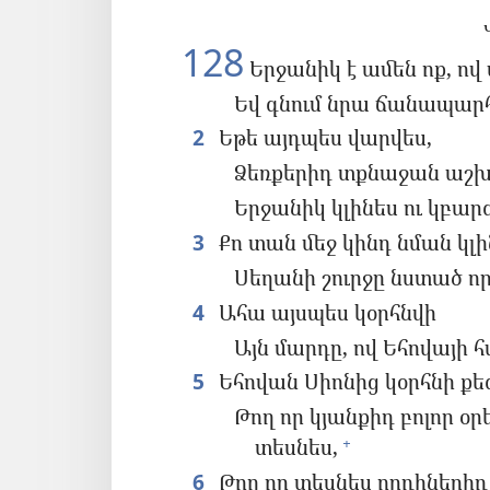
128
Երջանիկ է ամեն ոք, ով
Եվ գնում նրա ճանապարհ
2
Եթե այդպես վարվես,
Ձեռքերիդ տքնաջան աշխ
Երջանիկ կլինես ու կբա
3
Քո տան մեջ կինդ նման կլ
Սեղանի շուրջը նստած որ
4
Ահա այսպես կօրհնվի
Այն մարդը, ով Եհովայի 
5
Եհովան Սիոնից կօրհնի քե
Թող որ կյանքիդ բոլոր օ
տեսնես,
+
6
Թող որ տեսնես որդիներիդ