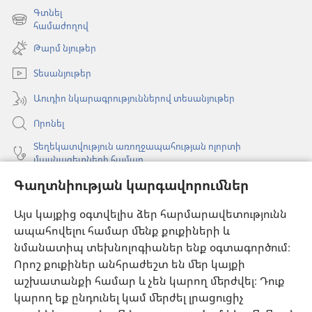
է
Գտնել
նոր
(բացվում
համաժողով
պատուհան)
է
Թարմ նյութեր
նոր
պատուհան)
Տեսանյութեր
Աուդիո նկարագրություններով տեսանյութեր
Որոնել
Տեղեկատվություն առողջապահության ոլորտի
մասնագետների համար
Գլոբալ հաղորդակցություն
Գաղտնիության կարգավորումներ
Օգնություն
Այս կայքից օգտվելիս ձեր հարմարավետությունն
ապահովելու համար մենք քուքիների և
Նվիրատվություններ
նմանատիպ տեխնոլոգիաներ ենք օգտագործում։
(բացվում
է
Որոշ քուքիներ անհրաժեշտ են մեր կայքի
նոր
աշխատանքի համար և չեն կարող մերժվել։ Դուք
Դիտարանի ՕՆԼԱՅՆ ԳՐԱԴԱՐԱՆ
(բացվում
պատուհան)
կարող եք ընդունել կամ մերժել լրացուցիչ
է
®
JW Hub