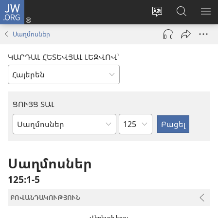
JW.ORG
Մուտքագրվել
(բացվում
Փոխել
Որոնում
ՑՈ
է
կայքի
JW.ORG
ՏԱ
Սաղմոսներ
նոր
լեզուն
կայքում
ՄԵ
պատուհան)
ԿԱՐԴԱԼ ՀԵՏԵՎՅԱԼ ԼԵԶՎՈՎ՝
ՑՈՒՅՑ ՏԱԼ
Ըստ
Աստվածաշնչյան
գլուխների
գիրք
Սաղմոսներ
125։1-5
ԲՈՎԱՆԴԱԿՈՒԹՅՈՒՆ