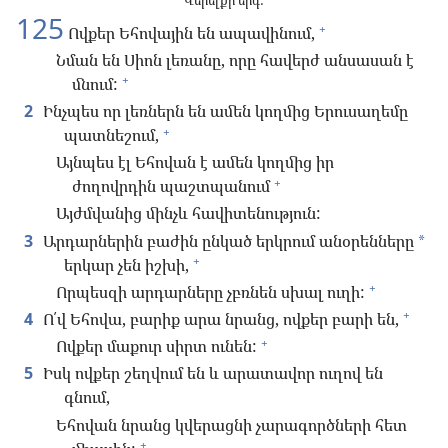
Վերելքի երգ:
125
+
Ովքեր Եհովային են ապավինում,
Նման են Սիոն լեռանը, որը հավերժ անսասան է
+
մնում:
2
Ինչպես որ լեռներն են ամեն կողմից Երուսաղեմը
+
պատնեշում,
Այնպես էլ Եհովան է ամեն կողմից իր
+
ժողովրդին պաշտպանում
Այժմվանից մինչև հավիտենություն:
3
Արդարներին բաժին ընկած երկրում անօրենները
*
+
երկար չեն իշխի,
+
Որպեսզի արդարները չբռնեն սխալ ուղի:
+
4
Ո՛վ Եհովա, բարիք արա նրանց, ովքեր բարի են,
+
Ովքեր մաքուր սիրտ ունեն:
5
Իսկ ովքեր շեղվում են և արատավոր ուղով են
գնում,
Եհովան նրանց կվերացնի չարագործների հետ
+