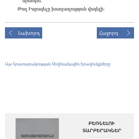
միասին:
Թող Իսրայելը խաղաղություն վայելի:
Նախորդ
Հաջորդ
Այս հրատարակության հեղինակային իրավունքները
ԲԵՌՆԵԼՈՒ
ՏԱՐԲԵՐԱԿՆԵՐ