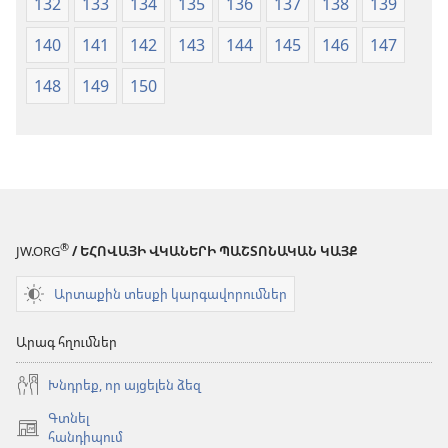
132
133
134
135
136
137
138
139
140
141
142
143
144
145
146
147
148
149
150
®
JW.ORG
/ ԵՀՈՎԱՅԻ ՎԿԱՆԵՐԻ ՊԱՇՏՈՆԱԿԱՆ ԿԱՅՔ
Արտաքին տեսքի կարգավորումներ
Արագ հղումներ
Խնդրեք, որ այցելեն ձեզ
Գտնել
(բացվում
հանդիպում