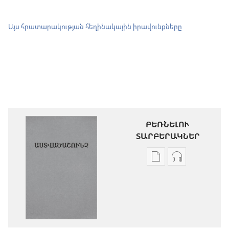
Այս հրատարակության հեղինակային իրավունքները
ԲԵՌՆԵԼՈՒ
ՏԱՐԲԵՐԱԿՆԵՐ
Թվային
Աուդիոձայն
հրատարակությու
բեռնելու
բեռնելու
տարբերակն
տարբերակներ
Աստվածաշու
Աստվածաշունչ.
«Նոր
«Նոր
աշխարհ»