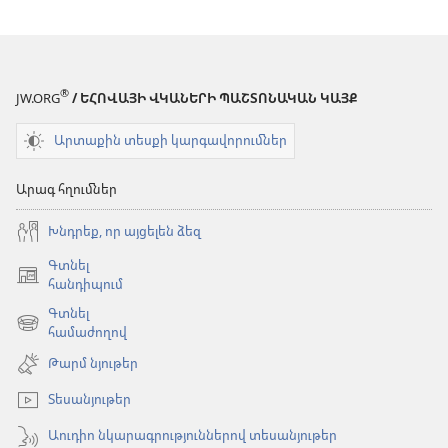
®
JW.ORG
/ ԵՀՈՎԱՅԻ ՎԿԱՆԵՐԻ ՊԱՇՏՈՆԱԿԱՆ ԿԱՅՔ
Արտաքին տեսքի կարգավորումներ
Արագ հղումներ
Խնդրեք, որ այցելեն ձեզ
Գտնել
(բացվում
հանդիպում
է
Գտնել
նոր
(բացվում
համաժողով
պատուհան)
է
Թարմ նյութեր
նոր
պատուհան)
Տեսանյութեր
Աուդիո նկարագրություններով տեսանյութեր