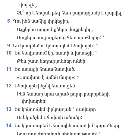
վայելել,
Չէ՞ որ Եհովան քեզ հետ բարությամբ է վարվել:
8
Դու ինձ մահից փրկեցիր,
Աչքերիս արցունքները մաքրեցիր,
+
Ոտքերս սայթաքելուց հետ պահեցիր:
9
Ես կապրեմ ու կծառայեմ Եհովային:
*
+
10
Ես հավատում էի, ուստի և խոսեցի,
Թեև շատ նեղություններ ունեի:
11
Ես ասացի հուսահատված.
+
«Ստախոս է ամեն մարդ»:
12
Եհովային ինչո՞վ հատուցեմ
Ինձ համար նրա արած բոլոր բարիքների
փոխարեն:
13
Ես կընդունեմ փրկության
գավաթը
*
Ու կկանչեմ Եհովայի անունը:
14
Ես կկատարեմ Եհովային տված իմ երդումները
+
Նրա ողջ ժողովրդի ներկայությամբ: