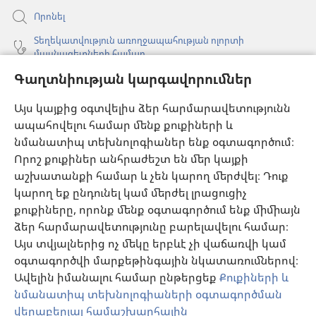
Որոնել
Տեղեկատվություն առողջապահության ոլորտի
մասնագետների համար
Գաղտնիության կարգավորումներ
Գլոբալ հաղորդակցություն
Օգնություն
Այս կայքից օգտվելիս ձեր հարմարավետությունն
ապահովելու համար մենք քուքիների և
Նվիրատվություններ
նմանատիպ տեխնոլոգիաներ ենք օգտագործում։
(բացվում
է
Որոշ քուքիներ անհրաժեշտ են մեր կայքի
նոր
աշխատանքի համար և չեն կարող մերժվել։ Դուք
Դիտարանի ՕՆԼԱՅՆ ԳՐԱԴԱՐԱՆ
(բացվում
պատուհան)
կարող եք ընդունել կամ մերժել լրացուցիչ
է
®
JW Hub
քուքիները, որոնք մենք օգտագործում ենք միմիայն
նոր
(բացվում
պատուհան)
ձեր հարմարավետությունը բարելավելու համար։
է
®
JW Library
հավելված
նոր
Այս տվյալներից ոչ մեկը երբևէ չի վաճառվի կամ
պատուհան)
օգտագործվի մարքեթինգային նկատառումներով։
Watchtower Library
Ավելին իմանալու համար ընթերցեք
Քուքիների և
նմանատիպ տեխնոլոգիաների օգտագործման
վերաբերյալ համաշխարհային