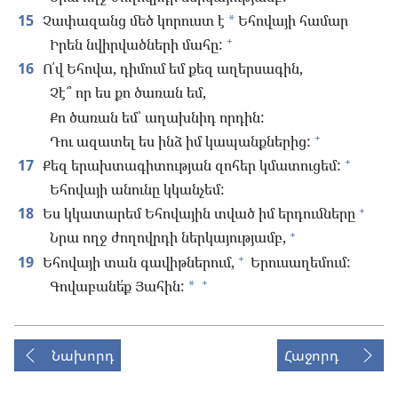
15
Չափազանց մեծ կորուստ է
Եհովայի համար
*
+
Իրեն նվիրվածների մահը:
16
Ո՛վ Եհովա, դիմում եմ քեզ աղերսագին,
Չէ՞ որ ես քո ծառան եմ,
Քո ծառան եմ՝ աղախնիդ որդին:
+
Դու ազատել ես ինձ իմ կապանքներից:
+
17
Քեզ երախտագիտության զոհեր կմատուցեմ:
Եհովայի անունը կկանչեմ:
+
18
Ես կկատարեմ Եհովային տված իմ երդումները
+
Նրա ողջ ժողովրդի ներկայությամբ,
+
19
Եհովայի տան գավիթներում,
Երուսաղեմում:
+
Գովաբանե՛ք Յահին:
*
Նախորդ
Հաջորդ