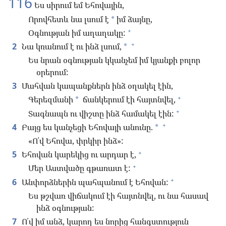
116
Ես սիրում եմ Եհովային,
Որովհետև նա լսում է
իմ ձայնը,
*
+
Օգնության իմ աղաղակը:
+
2
Նա կռանում է ու ինձ լսում,
*
Ես նրան օգնության կկանչեմ իմ կյանքի բոլոր
օրերում:
3
Մահվան կապանքներն ինձ օղակել էին,
+
Գերեզմանի
ճանկերում էի հայտնվել,
*
+
Տագնապն ու վիշտը ինձ համակել էին:
+
4
Բայց ես կանչեցի Եհովայի անունը.
*
«Ո՛վ Եհովա, փրկիր ինձ»:
+
5
Եհովան կարեկից ու արդար է,
+
Մեր Աստվածը գթառատ է:
+
6
Անփորձներին պահպանում է Եհովան:
Ես թշվառ վիճակում էի հայտնվել, ու նա հասավ
ինձ օգնության:
7
Ո՛վ իմ անձ, կարող ես նորից հանգստություն