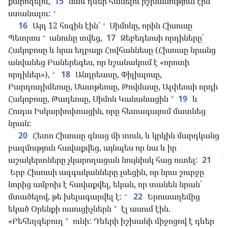
քարոզելու,
15
նաև դևեր հանելու իշխանություն էին
+
ստանալու:
+
16
Այդ 12 հոգին էին՝
Սիմոնը, որին Հիսուսը
+
Պետրոս
անունը տվեց,
17
Զեբեդեոսի որդիները՝
Հակոբոսը և նրա եղբայր Հովհաննեսը (Հիսուսը նրանց
անվանեց Բաներեգես, որ նշանակում է «որոտի
+
որդիներ»),
18
Անդրեասը, Փիլիպոսը,
Բարդուղիմեոսը, Մատթեոսը, Թովմասը, Ալփեոսի որդի
Հակոբոսը, Թադեոսը, Սիմոն Կանանացին
19
և
*
Հուդա Իսկարիովտացին, որը հետագայում մատնեց
նրան:
20
Հետո Հիսուսը գնաց մի տուն, և կրկին մարդկանց
բազմություն հավաքվեց, այնպես որ նա և իր
աշակերտները չկարողացան նույնիսկ հաց ուտել:
21
Երբ Հիսուսի ազգականները լսեցին, որ նրա շուրջը
նորից ամբոխ է հավաքվել, եկան, որ տանեն նրան՝
+
մտածելով, թե խելագարվել է:
22
Երուսաղեմից
եկած Օրենքի ուսուցիչներն
էլ ասում էին.
*
«Բեհեղզեբուղ
ունի: Դևերի իշխանի միջոցով է դևեր
*