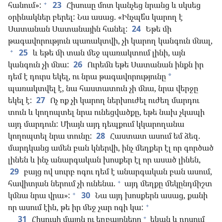
+
հանում»:
23
Հիսուսը մոտ կանչեց նրանց և սկսեց
օրինակներ բերել: Նա ասաց. «Ինչպե՞ս կարող է
Սատանան Սատանային հանել:
24
Եթե մի
թագավորություն պառակտվի, չի կարող կանգուն մնալ,
+
25
և եթե մի տան մեջ պառակտում լինի, այն
կանգուն չի մնա:
26
Ուրեմն եթե Սատանան ինքն իր
դեմ է դուրս եկել, ու նրա թագավորությունը
*
պառակտվել է, նա հաստատուն չի մնա, նրա վերջը
եկել է:
27
Ոչ ոք չի կարող ներխուժել ուժեղ մարդու
տուն և կողոպտել նրա ունեցվածքը, եթե նախ չկապի
այդ մարդուն: Միայն այդ դեպքում կկարողանա
կողոպտել նրա տունը:
28
Հաստատ ասում եմ ձեզ.
մարդկանց ամեն բան կներվի, ինչ մեղքեր էլ որ գործած
լինեն և ինչ անարգական խոսքեր էլ որ ասած լինեն,
29
բայց ով սուրբ ոգու դեմ է անարգական բան ասում,
+
հավիտյան ներում չի ունենա.
այդ մեղքը մեկընդմիշտ
+
կմնա նրա վրա»:
30
Նա այդ խոսքերն ասաց, քանի
+
որ ասում էին, թե իր մեջ չար ոգի կա:
+
31
Հիսուսի մայրն ու եղբայրները
եկան և դրսում