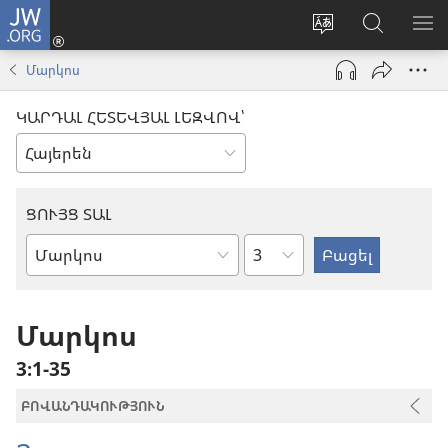
JW.ORG
Մուտքագրվել
(բացվում
Փոխել
Որոնում
ՑՈ
է
կայքի
JW.ORG
ՏԱ
Մարկոս
նոր
լեզուն
կայքում
ՄԵ
պատուհան)
ԿԱՐԴԱԼ ՀԵՏԵՎՅԱԼ ԼԵԶՎՈՎ՝
ՑՈՒՅՑ ՏԱԼ
Ըստ
Աստվածաշնչյան
գլուխների
գիրք
Մարկոս
3։1-35
ԲՈՎԱՆԴԱԿՈՒԹՅՈՒՆ