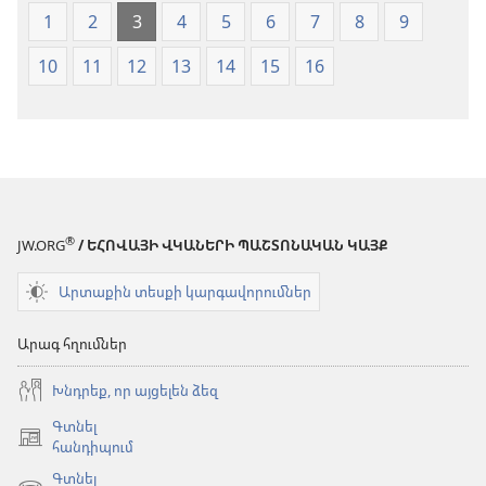
1
2
3
4
5
6
7
8
9
10
11
12
13
14
15
16
®
JW.ORG
/ ԵՀՈՎԱՅԻ ՎԿԱՆԵՐԻ ՊԱՇՏՈՆԱԿԱՆ ԿԱՅՔ
Արտաքին տեսքի կարգավորումներ
Արագ հղումներ
Խնդրեք, որ այցելեն ձեզ
Գտնել
(բացվում
հանդիպում
է
Գտնել