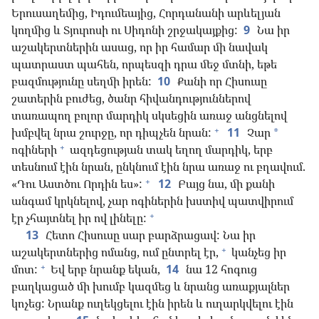
Երուսաղեմից, Իդումեայից, Հորդանանի արևելյան
կողմից և Տյուրոսի ու Սիդոնի շրջակայքից:
9
Նա իր
աշակերտներին ասաց, որ իր համար մի նավակ
պատրաստ պահեն, որպեսզի դրա մեջ մտնի, եթե
բազմությունը սեղմի իրեն:
10
Քանի որ Հիսուսը
շատերին բուժեց, ծանր հիվանդություններով
տառապող բոլոր մարդիկ սկսեցին առաջ անցնելով
+
խմբվել նրա շուրջը, որ դիպչեն նրան:
11
Չար
*
+
ոգիների
ազդեցության տակ եղող մարդիկ, երբ
տեսնում էին նրան, ընկնում էին նրա առաջ ու բղավում.
+
«Դու Աստծու Որդին ես»:
12
Բայց նա, մի քանի
անգամ կրկնելով, չար ոգիներին խստիվ պատվիրում
+
էր չհայտնել իր ով լինելը:
13
Հետո Հիսուսը սար բարձրացավ: Նա իր
+
աշակերտներից ոմանց, ում ընտրել էր,
կանչեց իր
+
մոտ:
Եվ երբ նրանք եկան,
14
նա 12 հոգուց
բաղկացած մի խումբ կազմեց և նրանց առաքյալներ
կոչեց: Նրանք ուղեկցելու էին իրեն և ուղարկվելու էին