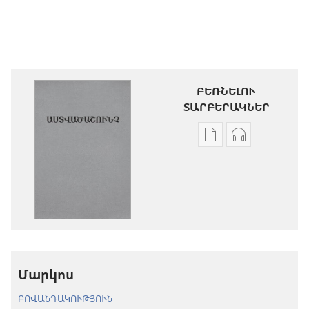
ԲԵՌՆԵԼՈՒ
ՏԱՐԲԵՐԱԿՆԵՐ
Թվային
Աուդիոձայն
հրատարակությու
բեռնելու
բեռնելու
տարբերակն
տարբերակներ
Աստվածաշու
Աստվածաշունչ.
«Նոր
«Նոր
աշխարհ»
աշխարհ»
թարգմանութ
թարգմանություն
(2024)
Մարկոս
(2024)
ԲՈՎԱՆԴԱԿՈՒԹՅՈՒՆ