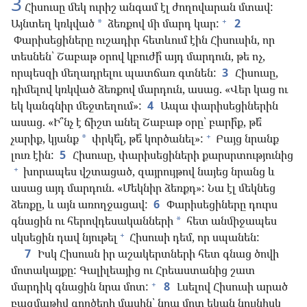
3
Հիսուսը մեկ ուրիշ անգամ էլ ժողովարան մտավ:
+
Այնտեղ կռկված
ձեռքով մի մարդ կար:
2
*
Փարիսեցիները ուշադիր հետևում էին Հիսուսին, որ
տեսնեն՝ Շաբաթ օրով կբուժի՞ այդ մարդուն, թե ոչ,
որպեսզի մեղադրելու պատճառ գտնեն:
3
Հիսուսը,
դիմելով կռկված ձեռքով մարդուն, ասաց. «Վեր կաց ու
եկ կանգնիր մեջտեղում»:
4
Ապա փարիսեցիներին
ասաց. «Ի՞նչ է ճիշտ անել Շաբաթ օրը՝ բարի՞ք, թե՞
+
չարիք, կյանք
փրկե՞լ, թե՞ կործանել»:
Բայց նրանք
*
լուռ էին:
5
Հիսուսը, փարիսեցիների քարսրտությունից
+
խորապես վշտացած, զայրույթով նայեց նրանց և
ասաց այդ մարդուն. «Մեկնիր ձեռքդ»: Նա էլ մեկնեց
ձեռքը, և այն առողջացավ:
6
Փարիսեցիները դուրս
գնացին ու հերովդեսականների
հետ անմիջապես
*
+
սկսեցին դավ նյութել
Հիսուսի դեմ, որ սպանեն:
7
Իսկ Հիսուսն իր աշակերտների հետ գնաց ծովի
մոտակայքը: Գալիլեայից ու Հրեաստանից շատ
+
մարդիկ գնացին նրա մոտ:
8
Լսելով Հիսուսի արած
բազմաթիվ գործերի մասին՝ նրա մոտ եկան նույնիսկ