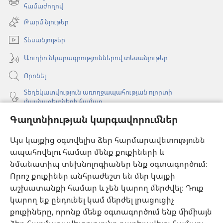
նոր
(բացվում
համաժողով
պատուհան)
է
Թարմ նյութեր
նոր
պատուհան)
Տեսանյութեր
Աուդիո նկարագրություններով տեսանյութեր
Որոնել
Տեղեկատվություն առողջապահության ոլորտի
մասնագետների համար
Գաղտնիության կարգավորումներ
Գլոբալ հաղորդակցություն
Օգնություն
Այս կայքից օգտվելիս ձեր հարմարավետությունն
ապահովելու համար մենք քուքիների և
Նվիրատվություններ
նմանատիպ տեխնոլոգիաներ ենք օգտագործում։
(բացվում
է
Որոշ քուքիներ անհրաժեշտ են մեր կայքի
նոր
աշխատանքի համար և չեն կարող մերժվել։ Դուք
Դիտարանի ՕՆԼԱՅՆ ԳՐԱԴԱՐԱՆ
(բացվում
պատուհան)
կարող եք ընդունել կամ մերժել լրացուցիչ
է
®
JW Hub
քուքիները, որոնք մենք օգտագործում ենք միմիայն
նոր
(բացվում
պատուհան)