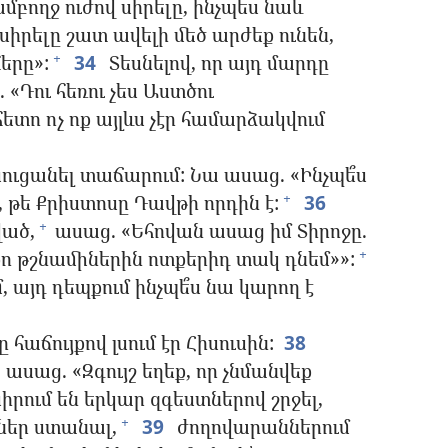
մբողջ ուժով սիրելը, ինչպես նաև
իրելը շատ ավելի մեծ արժեք ունեն,
երը»:
34
Տեսնելով, որ այդ մարդը
+
 «Դու հեռու չես Աստծու
ետո ոչ ոք այլևս չէր համարձակվում
սուցանել տաճարում: Նա ասաց. «Ինչպե՞ս
, թե Քրիստոսը Դավթի որդին է:
36
+
ված,
ասաց. «Եհովան ասաց իմ Տիրոջը.
+
 քո թշնամիներին ոտքերիդ տակ դնեմ»»:
+
, այդ դեպքում ինչպե՞ս նա կարող է
հաճույքով լսում էր Հիսուսին:
38
ասաց. «Զգույշ եղեք, որ չնմանվեք
սիրում են երկար զգեստներով շրջել,
ններ ստանալ,
39
ժողովարաններում
+