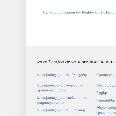
Այս հրատարակության հեղինակային իրավ
®
JW.ORG
/ ԵՀՈՎԱՅԻ ՎԿԱՆԵՐԻ ՊԱՇՏՈՆԱԿԱՆ
Աստվածաշնչյան ուսմունքներ
Գրադարա
Աստվածաշնչյան հարցեր ու
Աստվածաշ
պատասխաններ
Գրքեր
Աստվածաշնչյան համարների
Գրքույկներ
բացատրություն
Թերթիկներ
Աստվածաշնչյան դասընթաց
հրավիրատ