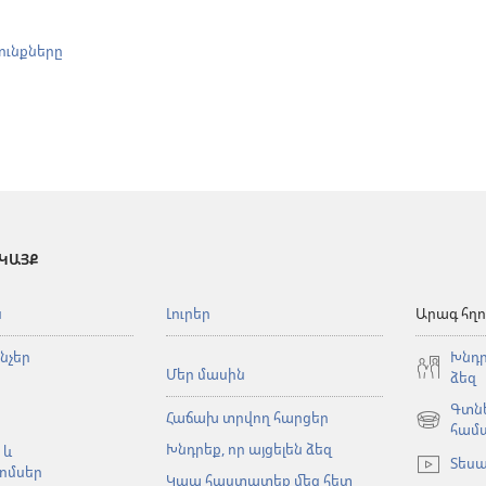
ունքները
 ԿԱՅՔ
ն
Լուրեր
Արագ հղո
նչեր
Խնդր
Մեր մասին
ձեզ
Գտնե
Հաճախ տրվող հարցեր
(բացվում
համ
Խնդրեք, որ այցելեն ձեզ
է
 և
Տեսա
նոր
ոմսեր
Կապ հաստատեք մեզ հետ