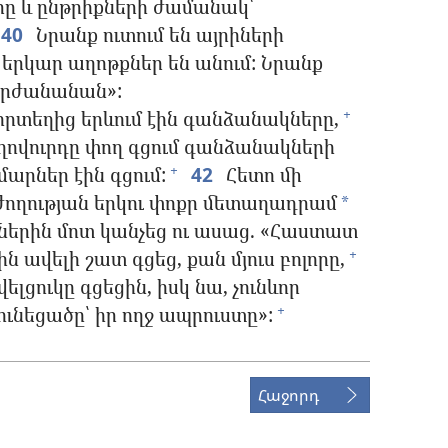
ը և ընթրիքների ժամանակ՝
40
Նրանք ուտում են այրիների
երկար աղոթքներ են անում: Նրանք
րժանանան»:
 որտեղից երևում էին գանձանակները,
+
 ժողովուրդը փող գցում գանձանակների
մարներ էին գցում:
42
Հետո մի
+
րժողության երկու փոքր մետաղադրամ
*
ներին մոտ կանչեց ու ասաց. «Հաստատ
ն ավելի շատ գցեց, քան մյուս բոլորը,
+
ելցուկը գցեցին, իսկ նա, չունևոր
 ունեցածը՝ իր ողջ ապրուստը»:
+
Հաջորդ