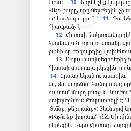
կտա:
10
Երբևէ չե՞ք կարդաց
+
«Այն քարը, որը մերժեցին շի
անկյունաքարը:
11
Դա Եհ
+
*
հիասքանչ է»»:
+
12
Հիսուսի հակառակորդներ
հասկացան, որ այդ առակը պատ
քանի որ ժողովրդից վախենում 
13
Ապա փարիսեցիներից ու
Հիսուսի մոտ ուղարկեցին, որ 
14
Նրանք եկան ու ասացին. «Ո
ես, չես փորձում հաճոյանալ ո
դատում մարդկանց և Աստծու 
սովորեցնում: Թույլատրելի՞ է
կ
*
Տա՞նք, թե՞ չտանք»: Տեսնելով 
«Ինչո՞ւ եք փորձում ինձ: Մի դի
բերեցին: Ապա Հիսուսը հարցրե