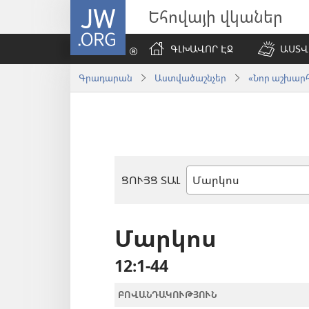
JW.ORG
Եհովայի վկաներ
ԳԼԽԱՎՈՐ ԷՋ
ԱՍՏՎ
Գրադարան
Աստվածաշնչեր
«Նոր աշխարհ»
ՑՈՒՅՑ ՏԱԼ
Աստվածաշնչյան
գիրք
Մարկոս
12։1-44
ԲՈՎԱՆԴԱԿՈՒԹՅՈՒՆ