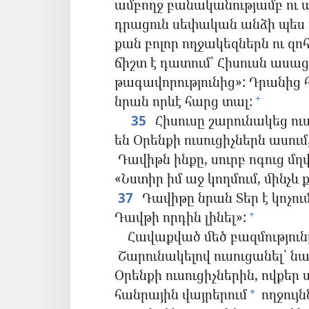
ամբողջ բանականությամբ ու ա
դրացուն սեփական անձի պես ս
քան բոլոր ողջակեզներն ու զոհ
ճիշտ է դատում՝ Հիսուսն ասաց.
թագավորությունից»: Դրանից հ
նրան որևէ հարց տալ:
+
35
Հիսուսը շարունակեց ու
են Օրենքի ուսուցիչներն ասում
Դավիթն ինքը, սուրբ ոգուց մղ
«Նստիր իմ աջ կողմում, մինչև
37
Դավիթը նրան Տեր է կոչում
Դավթի որդին լինել»:
+
Հավաքված մեծ բազմությունը 
Շարունակելով ուսուցանել՝ նա 
Օրենքի ուսուցիչներին, ովքեր 
հանրային վայրերում
ողջույ
*