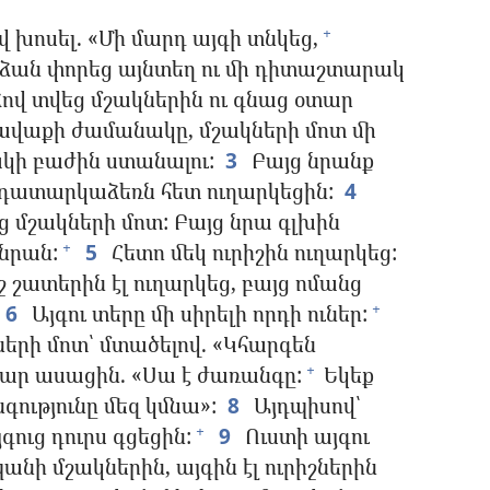
 խոսել. «Մի մարդ այգի տնկեց,
+
նձան փորեց այնտեղ ու մի դիտաշտարակ
ով տվեց մշակներին ու գնաց օտար
ավաքի ժամանակը, մշակների մոտ մի
ակի բաժին ստանալու:
3
Բայց նրանք
ւ դատարկաձեռն հետ ուղարկեցին:
4
ց մշակների մոտ: Բայց նրա գլխին
նրան:
5
Հետո մեկ ուրիշին ուղարկեց:
+
շ շատերին էլ ուղարկեց, բայց ոմանց
6
Այգու տերը մի սիրելի որդի ուներ:
+
ների մոտ՝ մտածելով. «Կհարգեն
րար ասացին. «Սա է ժառանգը:
Եկեք
+
ությունը մեզ կմնա»:
8
Այդպիսով՝
գուց դուրս գցեցին:
9
Ուստի այգու
+
պանի մշակներին, այգին էլ ուրիշներին