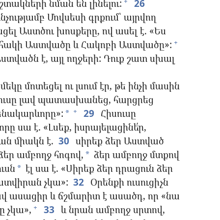
շտակների նման են լինելու:
26
+
ությամբ Մովսեսի գրքում՝ այրվող
ցել Աստծու խոսքերը, ով ասել է. «Ես
հակի Աստվածը և Հակոբի Աստվածը»:
+
տվածն է, այլ ողջերի: Դուք շատ սխալ
մեկը մոտեցել ու լսում էր, թե ինչի մասին
իսուսը լավ պատասխանեց, հարցրեց
ենակարևորը»:
29
Հիսուսը
+
*
սա է. «Լսեք, իսրայելացինե՛ր,
ան միակն է.
30
սիրեք ձեր Աստված
ձեր ամբողջ հոգով,
ձեր ամբողջ մտքով
*
ւսն
էլ սա է. «Սիրեք ձեր դրացուն ձեր
*
ատվիրան չկա»:
32
Օրենքի ուսուցիչն
լավ ասացիր և ճշմարիտ է ասածդ, որ «նա
ը չկա»,
33
և նրան ամբողջ սրտով,
+