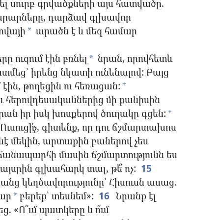
ել սուրբ գրվածքների այս հատվածը.
նարարները, դարձավ գլխավոր
ովայի
արածն է և մեզ համար
*
ը ուզում էին բռնել
նրան, որովհետև
*
մեց՝ իրենց նկատի ունենալով: Բայց
էին, թողեցին ու հեռացան:
+
 հերովդեսականներից մի քանիսին
նրան իր իսկ խոսքերով ծուղակը գցեն:
+
ւսուցի՛չ, գիտենք, որ դու ճշմարտախոս
րևէ մեկին, արտաքին բաներով չես
ճանապարհի մասին ճշմարտությունն ես
այսրին գլխահարկ տալ, թե՞ ոչ:
15
նրանց կեղծավորությունը՝ Հիսուսն ասաց.
նար
բերեք՝ տեսնեմ»:
16
Նրանք էլ
*
ց. «Ո՞ւմ պատկերը և ո՞ւմ