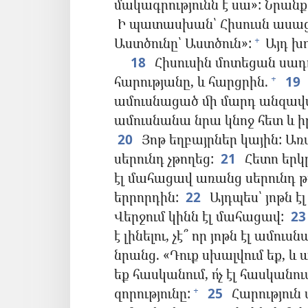
մակագրությունն է սա»: Նրա
Ի պատասխան՝ Հիսուսն ասաց.
Աստծունը՝ Աստծուն»:
Այդ խո
+
18
Հիսուսին մոտեցան սադո
հարությանը, և հարցրին.
19
+
ամուսնացած մի մարդ անզավ
ամուսնանա նրա կնոջ հետ և ի
20
Յոթ եղբայրներ կային: Ա
սերունդ չթողեց:
21
Հետո երկր
էլ մահացավ առանց սերունդ թ
երրորդին:
22
Այդպես՝ յոթն է
Վերջում կինն էլ մահացավ:
23
է լինելու, չէ՞ որ յոթն էլ ամուս
նրանց. «Դուք սխալվում եք, և 
եք հասկանում, ո՛չ էլ հասկանու
զորությունը:
25
Հարություն
+