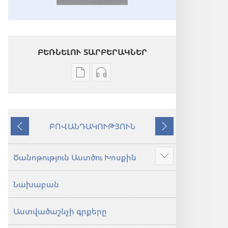
ԲԵՌՆԵԼՈՒ ՏԱՐԲԵՐԱԿՆԵՐ
Թվային
Աուդիոձայնագրությունները
հրատարակությունները
բեռնելու
բեռնելու
տարբերակներ
տարբերակներ
Աստվածաշունչ.
ԲՈՎԱՆԴԱԿՈՒԹՅՈՒՆ
Աստվածաշունչ.
«Նոր
Նախորդ
Հաջորդ
«Նոր
աշխարհ»
աշխարհ»
թարգմանություն
Ծանոթություն Աստծու Խոսքին
Ցույց
թարգմանություն
(2024)
տալ
(2024)
Նախաբան
ավելին
Աստվածաշնչի գրքերը