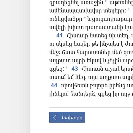
զբաղեցնել առաջին
աթոռներ
*
ամենապատվավոր տեղերը:
+
ունեցվածքը
և ցուցադրաբար 
*
ավելի խիստ դատաստանի կա
41
Հիսուսը նստեց մի տեղ,
ու սկսեց նայել, թե ինչպես է
մեջ: Շատ հարուստներ մեծ գու
աղքատ այրի եկավ և չնչին ա
գցեց:
43
Հիսուսն աշակերտ
+
ասում եմ ձեզ. այս աղքատ այրի
44
որովհետև բոլորն իրենց ավ
լինելով հանդերձ, գցեց իր ողջ
Նախորդ