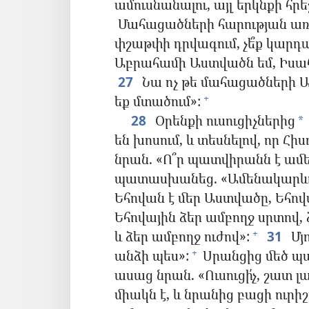
ամուսնանալու, այլ երկնքի հրե
Մահացածների հարության առնչ
փշաթփի դրվագում, չե՞ք կարդա
Աբրահամի Աստվածն եմ, Իսա
27
Նա ոչ թե մահացածների Աս
եք մտածում»:
+
28
Օրենքի ուսուցիչներից
*
են խոսում, և տեսնելով, որ Հ
նրան. «Ո՞ր պատվիրանն է ամ
պատասխանեց. «Ամենակարևորը 
Եհովան է մեր Աստվածը, Եհով
Եհովային ձեր ամբողջ սրտով, 
և ձեր ամբողջ ուժով»:
31
Մյո
+
անձի պես»:
Սրանցից մեծ պ
+
ասաց նրան. «Ուսուցի՛չ, շատ 
միակն է, և նրանից բացի ուրիշ