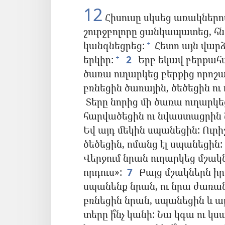
12
Հիսուսը սկսեց առակներով
շուրջբոլորը ցանկապատեց, հ
կանգնեցրեց:
Հետո այն վարձ
+
երկիր:
2
Երբ եկավ բերքահ
+
ծառա ուղարկեց բերքից որոշ
բռնեցին ծառային, ծեծեցին ո
Տերը նորից մի ծառա ուղարկե
հարվածեցին ու նվաստացրին 
Եվ այդ մեկին սպանեցին: Ուրի
ծեծեցին, ոմանց էլ սպանեցին:
Վերջում նրան ուղարկեց մշակ
որդուս»:
7
Բայց մշակներն ի
սպանենք նրան, ու նրա ժառանգ
բռնեցին նրան, սպանեցին և այ
տերը ի՞նչ կանի: Նա կգա ու կս