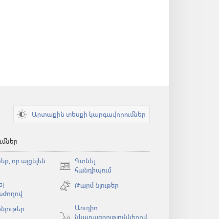
Արտաքին տեսքի կարգավորումներ
ւմներ
եք, որ այցելեն
Գտնել
(բացվում
հանդիպում
է
լ
Թարմ նյութեր
նոր
աժողով
պատուհան)
Աուդիո
նյութեր
նկարագրություններով