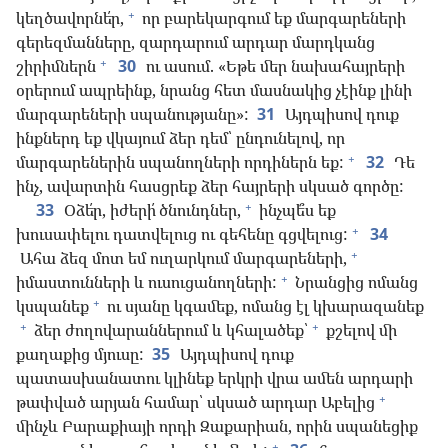
+
կեղծավորնե՛ր,
որ բարեկարգում եք մարգարեների
գերեզմանները, զարդարում արդար մարդկանց
+
շիրիմներն
30
ու ասում. «Եթե մեր նախահայրերի
օրերում ապրեինք, նրանց հետ մասնակից չէինք լինի
մարգարեների սպանությանը»:
31
Այդպիսով դուք
ինքներդ եք վկայում ձեր դեմ՝ ընդունելով, որ
+
մարգարեներին սպանողների որդիներն եք:
32
Դե
ինչ, ավարտին հասցրեք ձեր հայրերի սկսած գործը:
+
33
Օձե՛ր, իժերի՛ ծնունդներ,
ինչպե՞ս եք
+
խուսափելու դատվելուց ու գեհենը գցվելուց:
34
+
Ահա ձեզ մոտ եմ ուղարկում մարգարեների,
+
իմաստունների և ուսուցանողների:
Նրանցից ոմանց
+
կսպանեք
ու սյանը կգամեք, ոմանց էլ կխարազանեք
+
+
ձեր ժողովարաններում և կհալածեք՝
քշելով մի
քաղաքից մյուսը:
35
Այդպիսով դուք
պատասխանատու կլինեք երկրի վրա ամեն արդարի
+
թափված արյան համար՝ սկսած արդար Աբելից
մինչև Բարաքիայի որդի Զաքարիան, որին սպանեցիք
+