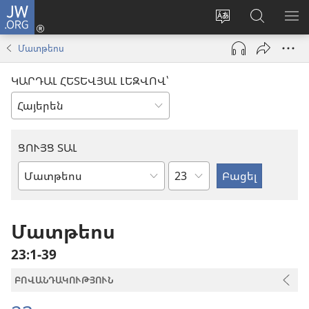
JW.ORG
Մուտքագրվել
(բացվում
Փոխել
Որոնում
ՑՈ
է
կայքի
JW.ORG
ՏԱ
Մատթեոս
նոր
լեզուն
կայքում
ՄԵ
պատուհան)
ԿԱՐԴԱԼ ՀԵՏԵՎՅԱԼ ԼԵԶՎՈՎ՝
ՑՈՒՅՑ ՏԱԼ
Ըստ
Աստվածաշնչյան
գլուխների
գիրք
Մատթեոս
23։1-39
ԲՈՎԱՆԴԱԿՈՒԹՅՈՒՆ