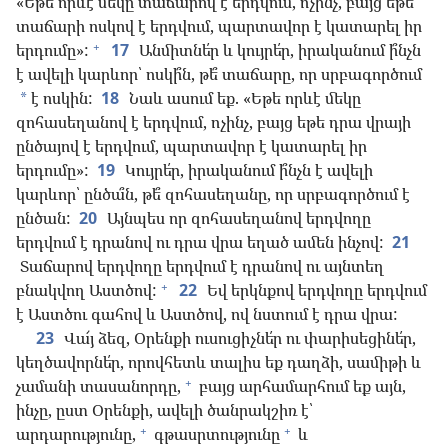
«Եթե որևէ մեկը տաճարով է երդվում, ոչինչ, բայց եթե
տաճարի ոսկով է երդվում, պարտավոր է կատարել իր
+
երդումը»:
17
Անմիտնե՛ր և կույրե՛ր, իրականում ի՞նչն
է ավելի կարևոր՝ ոսկի՞ն, թե՞ տաճարը, որ սրբագործում
է ոսկին:
18
Նաև ասում եք. «Եթե որևէ մեկը
*
զոհասեղանով է երդվում, ոչինչ, բայց եթե դրա վրայի
ընծայով է երդվում, պարտավոր է կատարել իր
երդումը»:
19
Կույրե՛ր, իրականում ի՞նչն է ավելի
կարևոր՝ ընծա՞ն, թե՞ զոհասեղանը, որ սրբագործում է
ընծան:
20
Այնպես որ զոհասեղանով երդվողը
երդվում է դրանով ու դրա վրա եղած ամեն ինչով:
21
Տաճարով երդվողը երդվում է դրանով ու այնտեղ
+
բնակվող Աստծով:
22
Եվ երկնքով երդվողը երդվում
է Աստծու գահով և Աստծով, ով նստում է դրա վրա:
23
Վա՜յ ձեզ, Օրենքի ուսուցիչնե՛ր ու փարիսեցինե՛ր,
կեղծավորնե՛ր, որովհետև տալիս եք դաղձի, սամիթի և
+
չամանի տասանորդը,
բայց արհամարհում եք այն,
ինչը, ըստ Օրենքի, ավելի ծանրակշիռ է՝
+
+
արդարությունը,
գթասրտությունը
և