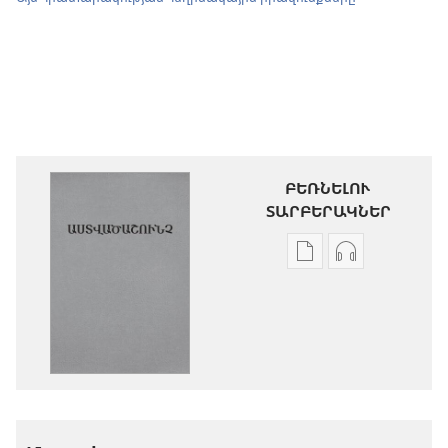
ԲԵՌՆԵԼՈՒ
ՏԱՐԲԵՐԱԿՆԵՐ
Թվային
Աուդիոձայն
հրատարակությու
բեռնելու
բեռնելու
տարբերակն
տարբերակներ
Աստվածաշու
Աստվածաշունչ.
«Նոր
«Նոր
աշխարհ»
աշխարհ»
թարգմանութ
թարգմանություն
(2024)