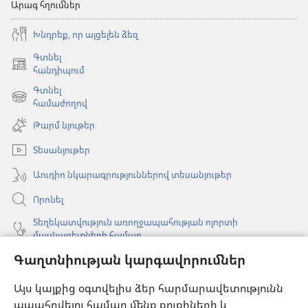
Արագ հղումներ
Խնդրեք, որ այցելեն ձեզ
Գտնել
(բացվում
հանդիպում
է
Գտնել
նոր
(բացվում
համաժողով
պատուհան)
է
Թարմ նյութեր
նոր
պատուհան)
Տեսանյութեր
Աուդիո նկարագրություններով տեսանյութեր
Որոնել
Տեղեկատվություն առողջապահության ոլորտի
մասնագետների համար
Գաղտնիության կարգավորումներ
Գլոբալ հաղորդակցություն
Օգնություն
Այս կայքից օգտվելիս ձեր հարմարավետությունն
ապահովելու համար մենք քուքիների և