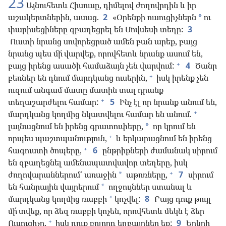
23
Այնուհետև Հիսուսը, դիմելով ժողովրդին և իր
աշակերտներին, ասաց.
2
«Օրենքի ուսուցիչներն
ու
*
փարիսեցիները զբաղեցրել են Մովսեսի տեղը:
3
Ուստի նրանց սովորեցրած ամեն բան արեք, բայց
նրանց պես մի՛ վարվեք, որովհետև նրանք ասում են,
+
բայց իրենց ասածի համաձայն չեն վարվում:
4
Ծանր
+
բեռներ են դնում մարդկանց ուսերին,
իսկ իրենք չեն
ուզում անգամ մատը մատին տալ դրանք
+
տեղաշարժելու համար:
5
Ինչ էլ որ նրանք անում են,
+
մարդկանց կողմից նկատվելու համար են անում.
լայնացնում են իրենց գրատուփերը,
որ կրում են
*
+
որպես պաշտպանություն,
և երկարացնում են իրենց
+
հագուստի ծոպերը,
6
ընթրիքների ժամանակ սիրում
են զբաղեցնել ամենապատվավոր տեղերը, իսկ
+
ժողովարաններում՝ առաջին
աթոռները,
7
սիրում
*
են հանրային վայրերում
ողջույններ ստանալ և
*
մարդկանց կողմից ռաբբի
կոչվել:
8
Բայց դուք թույլ
*
մի՛ տվեք, որ ձեզ ռաբբի կոչեն, որովհետև մեկն է ձեր
+
Ուսուցիչը,
իսկ դուք բոլորդ եղբայրներ եք:
9
Երկրի