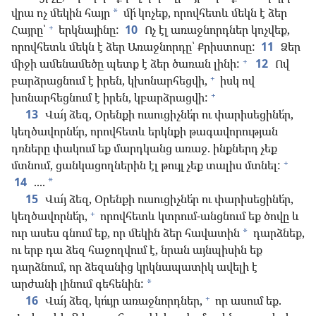
վրա ոչ մեկին հայր
մի՛ կոչեք, որովհետև մեկն է ձեր
*
+
Հայրը՝
երկնայինը:
10
Ոչ էլ առաջնորդներ կոչվեք,
որովհետև մեկն է ձեր Առաջնորդը՝ Քրիստոսը:
11
Ձեր
+
միջի ամենամեծը պետք է ձեր ծառան լինի:
12
Ով
+
բարձրացնում է իրեն, կխոնարհեցվի,
իսկ ով
+
խոնարհեցնում է իրեն, կբարձրացվի:
13
Վա՜յ ձեզ, Օրենքի ուսուցիչնե՛ր ու փարիսեցինե՛ր,
կեղծավորնե՛ր, որովհետև երկնքի թագավորության
դռները փակում եք մարդկանց առաջ. ինքներդ չեք
+
մտնում, ցանկացողներին էլ թույլ չեք տալիս մտնել:
14
....
*
15
Վա՜յ ձեզ, Օրենքի ուսուցիչնե՛ր ու փարիսեցինե՛ր,
+
կեղծավորնե՛ր,
որովհետև կտրում-անցնում եք ծովը և
ուր ասես գնում եք, որ մեկին ձեր հավատին
դարձնեք,
*
ու երբ դա ձեզ հաջողվում է, նրան այնպիսին եք
դարձնում, որ ձեզանից կրկնապատիկ ավելի է
արժանի լինում գեհենին:
*
+
16
Վա՜յ ձեզ, կո՛ւյր առաջնորդներ,
որ ասում եք.