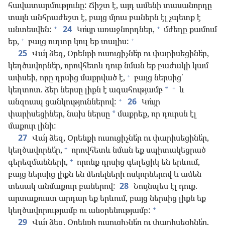
հավատարմությունը: Ճիշտ է, այդ ամենի տասանորդը
տալն անհրաժեշտ է, բայց մյուս բաներն էլ չպետք է
+
+
անտեսվեն:
24
Կո՛ւյր առաջնորդներ,
մժեղը քամում
+
+
եք,
բայց ուղտը կուլ եք տալիս:
25
Վա՜յ ձեզ, Օրենքի ուսուցիչնե՛ր ու փարիսեցինե՛ր,
կեղծավորնե՛ր, որովհետև դուք նման եք բաժակի կամ
+
ափսեի, որը դրսից մաքրված է,
բայց ներսից՝
+
կեղտոտ. ձեր ներսը լիքն է ագահությամբ
և
*
+
անզուսպ ցանկություններով:
26
Կո՛ւյր
փարիսեցիներ, նախ ներսը
մաքրեք, որ դուրսն էլ
*
մաքուր լինի:
27
Վա՜յ ձեզ, Օրենքի ուսուցիչնե՛ր ու փարիսեցինե՛ր,
+
կեղծավորնե՛ր,
որովհետև նման եք սպիտակեցրած
+
գերեզմանների,
որոնք դրսից գեղեցիկ են երևում,
բայց ներսից լիքն են մեռելների ոսկորներով և ամեն
տեսակ անմաքուր բաներով:
28
Նույնպես էլ դուք.
արտաքուստ արդար եք երևում, բայց ներսից լիքն եք
+
կեղծավորությամբ ու անօրենությամբ:
29
Վա՜յ ձեզ, Օրենքի ուսուցիչնե՛ր ու փարիսեցինե՛ր,