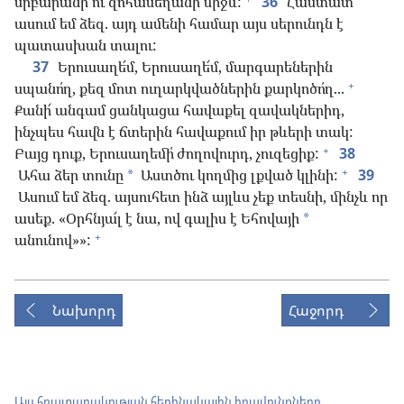
սրբարանի ու զոհասեղանի միջև:
36
Հաստատ
ասում եմ ձեզ. այդ ամենի համար այս սերունդն է
պատասխան տալու:
37
Երուսաղե՜մ, Երուսաղե՜մ, մարգարեներին
+
սպանո՛ղ, քեզ մոտ ուղարկվածներին քարկոծո՛ղ...
Քանի՜ անգամ ցանկացա հավաքել զավակներիդ,
ինչպես հավն է ճտերին հավաքում իր թևերի տակ:
+
Բայց դուք, Երուսաղեմի՛ ժողովուրդ, չուզեցիք:
38
+
Ահա ձեր տունը
Աստծու կողմից լքված կլինի:
39
*
Ասում եմ ձեզ. այսուհետ ինձ այլևս չեք տեսնի, մինչև որ
ասեք. «Օրհնյա՜լ է նա, ով գալիս է Եհովայի
*
+
անունով»»:
Նախորդ
Հաջորդ
Այս հրատարակության հեղինակային իրավունքները