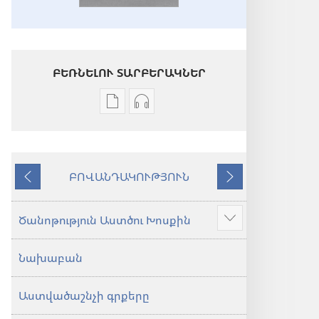
ԲԵՌՆԵԼՈՒ ՏԱՐԲԵՐԱԿՆԵՐ
Թվային
Աուդիոձայնագրությունները
հրատարակությունները
բեռնելու
բեռնելու
տարբերակներ
տարբերակներ
Աստվածաշունչ.
ԲՈՎԱՆԴԱԿՈՒԹՅՈՒՆ
Աստվածաշունչ.
«Նոր
Նախորդ
Հաջորդ
«Նոր
աշխարհ»
աշխարհ»
թարգմանություն
Ծանոթություն Աստծու Խոսքին
Ցույց
թարգմանություն
(2024)
տալ
(2024)
Նախաբան
ավելին
Աստվածաշնչի գրքերը