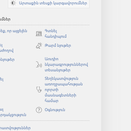
Արտաքին տեսքի կարգավորումներ
ւմներ
եք, որ այցելեն
Գտնել
(բացվում
հանդիպում
է
լ
Թարմ նյութեր
նոր
աժողով
պատուհան)
Աուդիո
նյութեր
նկարագրություններով
ն)
տեսանյութեր
Տեղեկատվություն
ել
առողջապահության
ոլորտի
մասնագետների
համար
ալ
Օգնություն
րդակցություն
րատվություններ