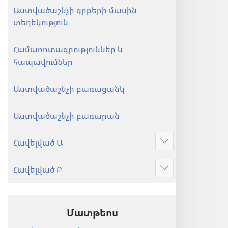
Աստվածաշնչի գրքերի մասին
տեղեկություն
Համառոտագրություններ և
հապավումներ
Աստվածաշնչի բառացանկ
Աստվածաշնչի բառարան
Հավելված Ա
Ցույց
տալ
Հավելված Բ
ավելին
Ցույց
տալ
ավելին
Մատթեոս