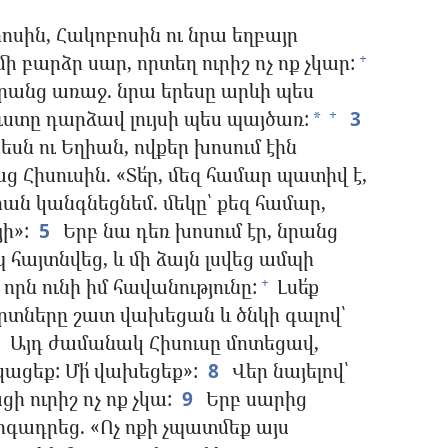
ոսին, Հակոբոսին ու նրա եղբայր
 բարձր սար, որտեղ ուրիշ ոչ ոք չկար:
+
րանց առաջ. նրա երեսը արևի պես
ւստը դարձավ լույսի պես պայծառ:
3
+
*
սն ու Եղիան, ովքեր խոսում էին
 Հիսուսին. «Տե՛ր, մեզ համար պատիվ է,
վրան կանգնեցնեմ. մեկը՝ քեզ համար,
յի»:
5
Երբ նա դեռ խոսում էր, նրանց
 հայտնվեց, և մի ձայն լսվեց ամպի
 որն ունի իմ հավանությունը:
Լսե՛ք
+
րտները շատ վախեցան և ծնկի գալով՝
Այդ ժամանակ Հիսուսը մոտեցավ,
կացեք: Մի՛ վախեցեք»:
8
Վեր նայելով՝
ի ուրիշ ոչ ոք չկա:
9
Երբ սարից
արգադրեց. «Ոչ ոքի չպատմեք այս