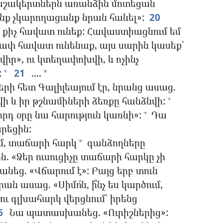
աշակերտներն առանձին մոտեցան
մենք չկարողացանք նրան հանել»:
20
 քիչ հավատ ունեք: Հավաստիացնում եմ
չափ հավատ ունենաք, այս սարին կասեք՝
ր», ու կտեղափոխվի, և ոչինչ
:
21
....
+
*
րի հետ Գալիլեայում էր, նրանց ասաց.
ի և իր թշնամիների ձեռքը հանձնվի:
+
րդ օրը նա հարություն կառնի»:
Դա
+
րեցին:
մ, տաճարի հարկ
գանձողները
*
. «Ձեր ուսուցիչը տաճարի հարկը չի
ց. «Վճարում է»: Բայց երբ տուն
ան ասաց. «Սիմո՛ն, ի՞նչ ես կարծում,
 ու գլխահարկ վերցնում՝ իրենց
6
Նա պատասխանեց. «Ուրիշներից»: