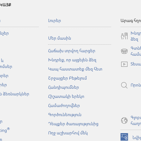
 ԿԱՅՔ
ն
Լուրեր
Արագ հղո
նչեր
Խնդր
Մեր մասին
ձեզ
Գտնե
Հաճախ տրվող հարցեր
(բացվում
համ
Խնդրեք, որ այցելեն ձեզ
է
 և
Տեսա
նոր
ոմսեր
Կապ հաստատեք մեզ հետ
պատուհա
արեր
Շրջայցեր Բեթելում
րեր
Որոն
Հանդիպումներ
 ձեռնարկներ
Հիշատակի երեկո
Համաժողովներ
Գործունեություն
Գլոբ
եր
հաղո
Դեպքեր ծառայությունից
®
ting
Ողջ աշխարհով մեկ
Նվի
ր
(բացվում