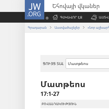
JW.ORG
Եհովայի վկաներ
ԳԼԽԱՎՈՐ ԷՋ
ԱՍՏՎ
Գրադարան
Աստվածաշնչեր
«Նոր աշխարհ»
ՑՈՒՅՑ ՏԱԼ
Աստվածաշնչյան
գիրք
Մատթեոս
17։1-27
ԲՈՎԱՆԴԱԿՈՒԹՅՈՒՆ