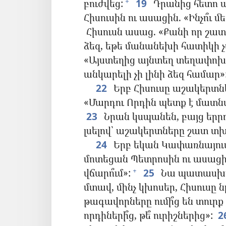
բուժվեց:
19
Դրանից հետո 
+
Հիսուսին ու ասացին. «Ինչո՞ւ 
Հիսուսն ասաց. «Քանի որ շատ
ձեզ, եթե մանանեխի հատիկի 
«Այստեղից այնտեղ տեղափոխվի
անկարելի չի լինի ձեզ համար»
22
Երբ Հիսուսը աշակերտնե
«Մարդու Որդին պետք է մատնվ
23
Նրան կսպանեն, բայց երրո
լսելով՝ աշակերտները շատ տխ
24
Երբ եկան Կափառնայու
մոտեցան Պետրոսին ու ասացին
վճարո՞ւմ»:
25
Նա պատասխանե
+
մտավ, մինչ կխոսեր, Հիսուսը նր
թագավորները ումի՞ց են տուրք
որդիների՞ց, թե՞ ուրիշներից»:
2