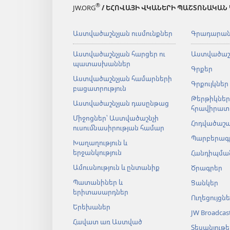
®
JW.ORG
/ ԵՀՈՎԱՅԻ ՎԿԱՆԵՐԻ ՊԱՇՏՈՆԱԿԱՆ
Աստվածաշնչյան ուսմունքներ
Գրադարա
Աստվածաշնչյան հարցեր ու
Աստվածաշ
պատասխաններ
Գրքեր
Աստվածաշնչյան համարների
Գրքույկներ
բացատրություն
Թերթիկներ
Աստվածաշնչյան դասընթաց
հրավիրատ
Միջոցներ՝ Աստվածաշնչի
Հոդվածաշ
ուսումնասիրության համար
Պարբերագ
Խաղաղություն և
երջանկություն
Հանդիպման
Ամուսնություն և ընտանիք
Ծրագրեր
Պատանիներ և
Ցանկեր
երիտասարդներ
Ուղեցույցն
Երեխաներ
JW Broadcas
Հավատ առ Աստված
Տեսանյութե