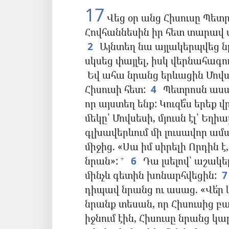
17
Վեց օր անց Հիսուսը Պետր
Հովհաննեսին իր հետ տարավ մի
2
Այնտեղ նա այլակերպվեց ն
սկսեց փայլել, իսկ վերնահագո
Եվ ահա նրանց երևացին Մովսե
Հիսուսի հետ:
4
Պետրոսն ասաց
որ այստեղ ենք: Կուզե՞ս երեք 
մեկը՝ Մովսեսի, մյուսն էլ՝ Եղիա
գլխավերևում մի լուսավոր ամպ
միջից. «Սա իմ սիրելի Որդին է,
նրան»:
6
Դա լսելով՝ աշակե
+
մինչև գետին խոնարհվեցին:
7
դիպավ նրանց ու ասաց. «Վե՛ր 
նրանք տեսան, որ Հիսուսից բաց
իջնում էին, Հիսուսը նրանց կ