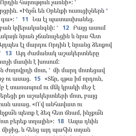
Որդին հարություն չառնի»:
+
ին. «Ինչո՞ւ են Օրենքի ուսուցիչներն
*
 գա»:
11
Նա էլ պատասխանեց.
+
ն բան կվերականգնի:
12
Բայց ասում
+
 սակայն նրան չճանաչեցին և նրա հետ
յդպես էլ մարդու Որդին է նրանց ձեռքով
13
Այդ ժամանակ աշակերտները
+
տչի մասին է խոսում:
 ժողովրդի մոտ,
մի մարդ մոտեցավ
+
ջ ու ասաց.
15
«Տե՛ր, գթա իմ որդուն,
բ է տառապում ու մե՛կ կրակի մեջ է
երեցի քո աշակերտների մոտ, բայց
ուսն ասաց. «Ո՛վ անհավատ ու
նչքա՞ն պետք է ձեզ հետ մնամ, ինչքա՞ն
մոտ բերեք տղային»:
18
Ապա դևին
 միջից, և հենց այդ պահին տղան