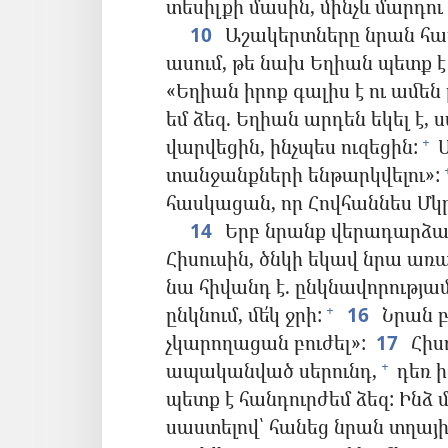
տեսիլքի մասին, մինչև մարդու 
10
Աշակերտները նրան հարցր
ասում, թե նախ Եղիան պետք է
«Եղիան իրոք գալիս է ու ամե
եմ ձեզ. Եղիան արդեն եկել է,
վարվեցին, ինչպես ուզեցին:
Ա
+
տանջանքների ենթարկվելու»:
հասկացան, որ Հովհաննես Մկր
14
Երբ նրանք վերադարձան
Հիսուսին, ծնկի եկավ նրա առա
նա հիվանդ է. ընկնավորությամ
ընկնում, մե՛կ ջրի:
16
Նրան բ
+
չկարողացան բուժել»:
17
Հիս
ապականված սերունդ,
դեռ ի
+
պետք է հանդուրժեմ ձեզ: Ինձ 
սաստելով՝ հանեց նրան տղայի