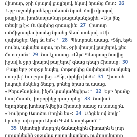
Հիսուսը, ջրի վրայով քայլելով, եկավ նրանց մոտ:
26
Երբ աշակերտները տեսան նրան ծովի վրայով
քայլելիս, խուճապահար բացականչեցին. «Այս ի՜նչ
տեսիլք է»: Ու վախից գոռացին:
27
Հիսուսը
անմիջապես խոսեց նրանց հետ՝ ասելով. «Մի՛
+
վախեցեք: Այդ ե՛ս եմ»:
28
Պետրոսն ասաց. «Տե՛ր, եթե
դու ես, այնպես արա, որ ես, ջրի վրայով քայլելով, քեզ
մոտ գամ»:
29
Նա էլ ասաց. «Ե՛կ»: Պետրոսը նավից
իջավ և ջրի վրայով քայլելով՝ գնաց դեպի Հիսուսը:
30
Բայց երբ շուրջը նայեց, փոթորկից վախեցավ ու սկսեց
սուզվել: Նա բղավեց. «Տե՛ր, փրկի՛ր ինձ»:
31
Հիսուսն
իսկույն մեկնեց ձեռքը, բռնեց նրան ու ասաց.
+
«Թերահավա՛տ, ինչո՞ւ կասկածեցիր»:
32
Երբ նրանք
նավ մտան, փոթորիկը դադարեց:
33
Նավում
եղողները խոնարհվեցին Հիսուսի առաջ ու ասացին.
«Դու իրոք Աստծու Որդին ես»:
34
Անցնելով ծովը՝
+
նրանք ափ դուրս եկան Գեննեսարեթում:
35
Այնտեղի մարդիկ ճանաչեցին Հիսուսին և լուր
ուղարկեցին շրջակա բոլոր վայրերը, ու ժողովուրդը