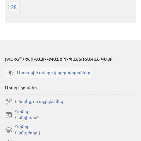
28
®
JW.ORG
/ ԵՀՈՎԱՅԻ ՎԿԱՆԵՐԻ ՊԱՇՏՈՆԱԿԱՆ ԿԱՅՔ
Արտաքին տեսքի կարգավորումներ
Արագ հղումներ
Խնդրեք, որ այցելեն ձեզ
Գտնել
(բացվում
հանդիպում
է
Գտնել
նոր
(բացվում
համաժողով
պատուհան)
է