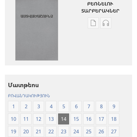
ԲԵՌՆԵԼՈՒ
ՏԱՐԲԵՐԱԿՆԵՐ
Թվային
Աուդիոձայն
հրատարակությու
բեռնելու
բեռնելու
տարբերակն
տարբերակներ
Աստվածաշու
Աստվածաշունչ.
«Նոր
«Նոր
աշխարհ»
աշխարհ»
թարգմանութ
թարգմանություն
(2024)
Մատթեոս
(2024)
ԲՈՎԱՆԴԱԿՈՒԹՅՈՒՆ
1
2
3
4
5
6
7
8
9
10
11
12
13
14
15
16
17
18
19
20
21
22
23
24
25
26
27