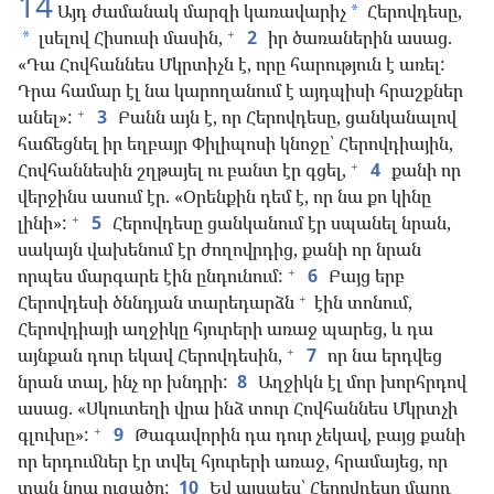
14
Այդ ժամանակ մարզի կառավարիչ
Հերովդեսը,
*
+
լսելով Հիսուսի մասին,
2
իր ծառաներին ասաց.
*
«Դա Հովհաննես Մկրտիչն է, որը հարություն է առել:
Դրա համար էլ նա կարողանում է այդպիսի հրաշքներ
+
անել»:
3
Բանն այն է, որ Հերովդեսը, ցանկանալով
հաճեցնել իր եղբայր Փիլիպոսի կնոջը՝ Հերովդիային,
+
Հովհաննեսին շղթայել ու բանտ էր գցել,
4
քանի որ
վերջինս ասում էր. «Օրենքին դեմ է, որ նա քո կինը
+
լինի»:
5
Հերովդեսը ցանկանում էր սպանել նրան,
սակայն վախենում էր ժողովրդից, քանի որ նրան
+
որպես մարգարե էին ընդունում:
6
Բայց երբ
+
Հերովդեսի ծննդյան տարեդարձն
էին տոնում,
Հերովդիայի աղջիկը հյուրերի առաջ պարեց, և դա
+
այնքան դուր եկավ Հերովդեսին,
7
որ նա երդվեց
նրան տալ, ինչ որ խնդրի:
8
Աղջիկն էլ մոր խորհրդով
ասաց. «Սկուտեղի վրա ինձ տուր Հովհաննես Մկրտչի
+
գլուխը»:
9
Թագավորին դա դուր չեկավ, բայց քանի
որ երդումներ էր տվել հյուրերի առաջ, հրամայեց, որ
տան նրա ուզածը:
10
Եվ այսպես՝ Հերովդեսը մարդ