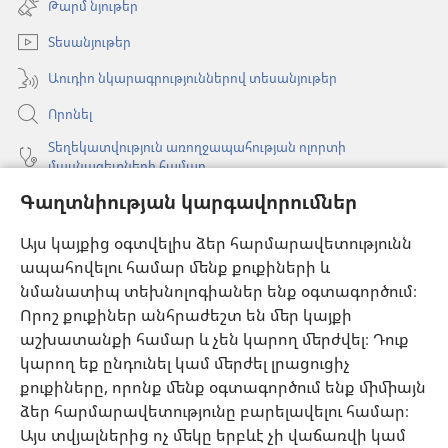
Թարմ նյութեր
նոր
պատուհան)
Տեսանյութեր
Աուդիո նկարագրություններով տեսանյութեր
Որոնել
Տեղեկատվություն առողջապահության ոլորտի
մասնագետների համար
Գաղտնիության կարգավորումներ
Գլոբալ հաղորդակցություն
Օգնություն
Այս կայքից օգտվելիս ձեր հարմարավետությունն
ապահովելու համար մենք քուքիների և
Նվիրատվություններ
նմանատիպ տեխնոլոգիաներ ենք օգտագործում։
(բացվում
է
Որոշ քուքիներ անհրաժեշտ են մեր կայքի
նոր
աշխատանքի համար և չեն կարող մերժվել։ Դուք
Դիտարանի ՕՆԼԱՅՆ ԳՐԱԴԱՐԱՆ
(բացվում
պատուհան)
կարող եք ընդունել կամ մերժել լրացուցիչ
է
®
JW Hub
քուքիները, որոնք մենք օգտագործում ենք միմիայն
նոր
(բացվում
պատուհան)
ձեր հարմարավետությունը բարելավելու համար։
է
®
JW Library
հավելված
նոր
Այս տվյալներից ոչ մեկը երբևէ չի վաճառվի կամ