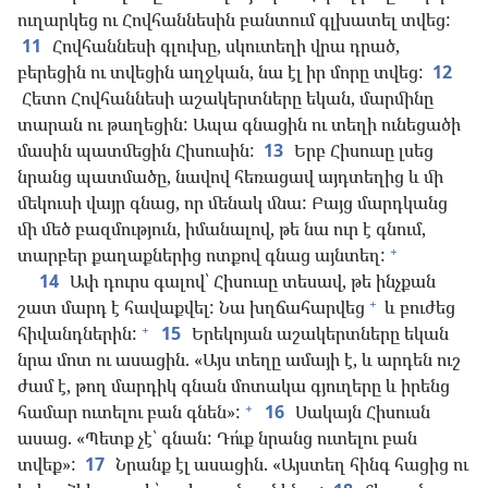
ուղարկեց ու Հովհաննեսին բանտում գլխատել տվեց:
11
Հովհաննեսի գլուխը, սկուտեղի վրա դրած,
բերեցին ու տվեցին աղջկան, նա էլ իր մորը տվեց:
12
Հետո Հովհաննեսի աշակերտները եկան, մարմինը
տարան ու թաղեցին: Ապա գնացին ու տեղի ունեցածի
մասին պատմեցին Հիսուսին:
13
Երբ Հիսուսը լսեց
նրանց պատմածը, նավով հեռացավ այդտեղից և մի
մեկուսի վայր գնաց, որ մենակ մնա: Բայց մարդկանց
մի մեծ բազմություն, իմանալով, թե նա ուր է գնում,
+
տարբեր քաղաքներից ոտքով գնաց այնտեղ:
14
Ափ դուրս գալով՝ Հիսուսը տեսավ, թե ինչքան
+
շատ մարդ է հավաքվել: Նա խղճահարվեց
և բուժեց
+
հիվանդներին:
15
Երեկոյան աշակերտները եկան
նրա մոտ ու ասացին. «Այս տեղը ամայի է, և արդեն ուշ
ժամ է, թող մարդիկ գնան մոտակա գյուղերը և իրենց
+
համար ուտելու բան գնեն»:
16
Սակայն Հիսուսն
ասաց. «Պետք չէ՝ գնան: Դո՛ւք նրանց ուտելու բան
տվեք»:
17
Նրանք էլ ասացին. «Այստեղ հինգ հացից ու