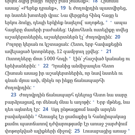
երկու ձկից բացի՝ ուրիշ բան չունենք»:
18
Հիսուսն
ասաց՝ «Բերեք դրանք»,
19
և ժողովրդին պատվիրեց,
որ նստեն խոտերի վրա: Նա վերցրեց հինգ հացը և
+
երկու ձուկը, դեպի երկինք նայելով՝ աղոթեց,
ապա
*
հացերը մասերի բաժանեց: Այնուհետև ուտելիքը տվեց
աշակերտներին, աշակերտներն էլ՝ ժողովրդին:
20
Բոլորը կերան ու կշտացան: Հետո, երբ հավաքեցին
+
ավելացած կտորները, 12 զամբյուղ լցվեց:
21
Ուտողները մոտ 5 000 հոգի
էին՝ չհաշված կանանց ու
*
+
երեխաներին:
22
Դրանից անմիջապես հետո
Հիսուսն ասաց իր աշակերտներին, որ նավ նստեն ու
գնան մյուս ափ, մինչև որ ինքը ճանապարհի
+
ժողովրդին:
23
Ժողովրդին ճանապարհ դնելուց հետո նա սարը
+
բարձրացավ, որ մենակ մնա և աղոթի:
Երբ մթնեց, նա
դեռ այնտեղ էր:
24
Այդ ընթացքում նավն արդեն
բավականին
հեռացել էր ցամաքից և հանդիպակաց
*
քամու պատճառով դժվարությամբ էր առաջ շարժվում
փոթորկված ալիքների միջով:
25
Լուսաբացից առաջ
*