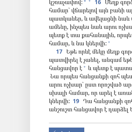
կշռաչափով:
16
Մեղք գոր
+
*
համար՝ վճարելով այն բանի ար
պատկաներ, և ավելացնի նաև 
ամենը, ինչպես նաև արու ոչխա
պետք է տա քահանային, որպե
համար, և նա կներվի:
+
17
Եթե որևէ մեկը մեղք գոր
պատվիրել է չանել, անգամ եթ
հանցավոր է
և պետք է պատա
+
Նա որպես հանցանքի զոհ պե
արու ոչխար՝ ըստ որոշված ար
սխալի համար, որ արել է առան
կներվի:
19
Դա հանցանքի զոհ 
անշուշտ հանցավոր է դարձել 