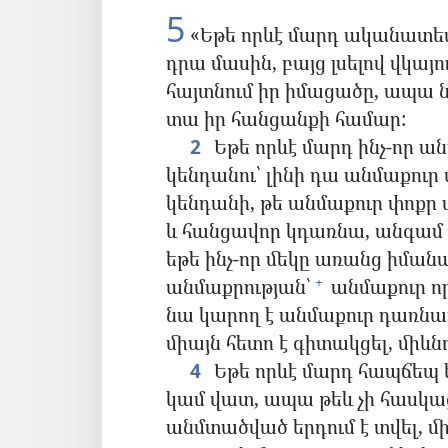
5
«Եթե որևէ մարդ ականատես է
դրա մասին, բայց լսելով վկայ
հայտնում իր իմացածը, ապա 
տա իր հանցանքի համար:
2
Եթե որևէ մարդ ինչ-որ ա
կենդանու՝ լինի դա անմաքուր
կենդանի, թե անմաքուր փոքր
և հանցավոր կդառնա, անգամ ե
եթե ինչ-որ մեկը առանց իմանա
անմաքրության՝
անմաքուր որ
+
նա կարող է անմաքուր դառնալ
միայն հետո է գիտակցել, միևնո
4
Եթե որևէ մարդ հապճեպ եր
կամ վատ, ապա թեև չի հասկացե
անմտածված երդում է տվել, միև