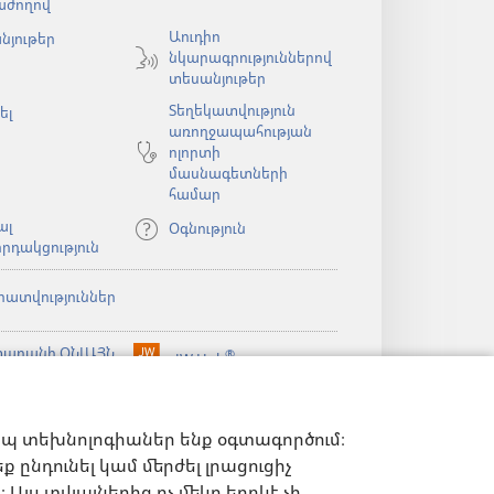
աժողով
պատուհան)
Աուդիո
նյութեր
նկարագրություններով
ն)
տեսանյութեր
Տեղեկատվություն
ել
առողջապահության
ոլորտի
մասնագետների
համար
ալ
Օգնություն
րդակցություն
րատվություններ
արանի ՕՆԼԱՅՆ
®
JW Hub
(բացվում
ն)
ԱԴԱՐԱՆ
է
®
ibrary
նոր
Watchtower Library
ելված
պատուհան)
ն)
իպ տեխնոլոգիաներ ենք օգտագործում։
 ընդունել կամ մերժել լրացուցիչ
Այս տվյալներից ոչ մեկը երբևէ չի