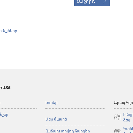
Հաջորդ
ունքները
 ԿԱՅՔ
ն
Լուրեր
Արագ հղո
նչեր
Խնդր
Մեր մասին
ձեզ
Գտնե
Հաճախ տրվող հարցեր