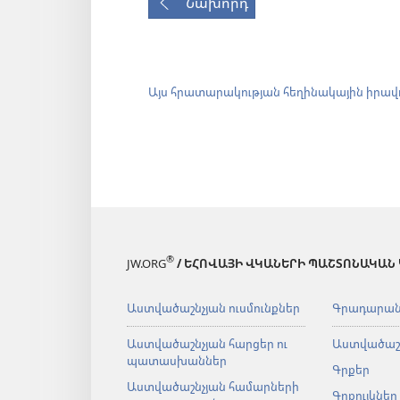
Նախորդ
Այս հրատարակության հեղինակային իրավ
®
JW.ORG
/ ԵՀՈՎԱՅԻ ՎԿԱՆԵՐԻ ՊԱՇՏՈՆԱԿԱՆ
Աստվածաշնչյան ուսմունքներ
Գրադարա
Աստվածաշնչյան հարցեր ու
Աստվածաշ
պատասխաններ
Գրքեր
Աստվածաշնչյան համարների
Գրքույկներ