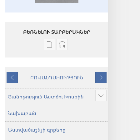
ԲԵՌՆԵԼՈՒ ՏԱՐԲԵՐԱԿՆԵՐ
Թվային
Աուդիոձայնագրությունները
հրատարակությունները
բեռնելու
բեռնելու
տարբերակներ
տարբերակներ
Աստվածաշունչ.
ԲՈՎԱՆԴԱԿՈՒԹՅՈՒՆ
Աստվածաշունչ.
«Նոր
Նախորդ
Հաջորդ
«Նոր
աշխարհ»
աշխարհ»
թարգմանություն
Ծանոթություն Աստծու Խոսքին
Ցույց
թարգմանություն
(2024)
տալ
(2024)
Նախաբան
ավելին
Աստվածաշնչի գրքերը