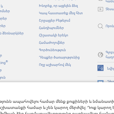
(բացվում
համ
Խնդրեք, որ այցելեն ձեզ
է
 և
Տեսա
նոր
ոմսեր
Կապ հաստատեք մեզ հետ
պատուհա
արեր
Շրջայցեր Բեթելում
րեր
Որոն
Հանդիպումներ
 ձեռնարկներ
Հիշատակի երեկո
Համաժողովներ
Գործունեություն
Գլոբ
եր
հաղո
Դեպքեր ծառայությունից
®
ting
Ողջ աշխարհով մեկ
Նվի
ր
(բացվում
է
ուն
նոր
Դիտ
նչյան
պատուհա
(բացվում
ԳՐ
կայացումներ
է
JW L
նոր
նչի
հավ
պատուհա
թյունն ապահովելու համար մենք քուքիների և նմանատ
անացված
թյուններ
շխատանքի համար և չեն կարող մերժվել։ Դուք կարող եք
միմիայն ձեր հարմարավետությունը բարելավելու համար։ 