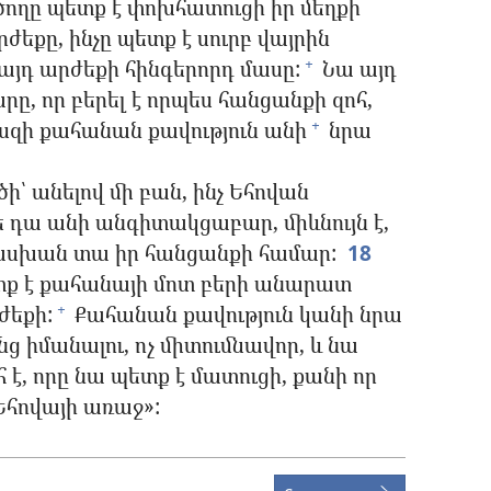
ծողը պետք է փոխհատուցի իր մեղքի
ժեքը, ինչը պետք է սուրբ վայրին
այդ արժեքի հինգերորդ մասը:
Նա այդ
+
րը, որ բերել է որպես հանցանքի զոհ,
սզի քահանան քավություն անի
նրա
+
ծի՝ անելով մի բան, ինչ Եհովան
ե դա անի անգիտակցաբար, միևնույն է,
սխան տա իր հանցանքի համար:
18
տք է քահանայի մոտ բերի անարատ
ժեքի:
Քահանան քավություն կանի նրա
+
ց իմանալու, ոչ միտումնավոր, և նա
է, որը նա պետք է մատուցի, քանի որ
Եհովայի առաջ»: