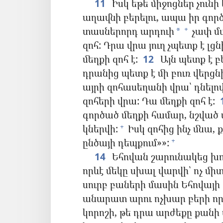
11
Իսկ եթե միջոցներ չուն
աղավնի բերելու, ապա իր գոր
տասներորդ արդուի
չափ մա
+
*
զոհ: Դրա վրա յուղ չպետք է լցն
մեղքի զոհ է:
12
Այն պետք է բ
դրանից պետք է մի բուռ վերցն
այրի զոհասեղանի վրա՝ դնելո
զոհերի վրա: Դա մեղքի զոհ է:
գործած մեղքի համար, նշված մե
կներվի:
Իսկ զոհից ինչ մնա, 
+
ընծայի դեպքում»»:
+
14
Եհովան շարունակեց խոս
որևէ մեկը սխալ վարվի՝ ոչ մ
սուրբ բաների մասին Եհովայի 
անարատ արու ոչխար բերի որ
կորոշի, թե դրա արժեքը քանի