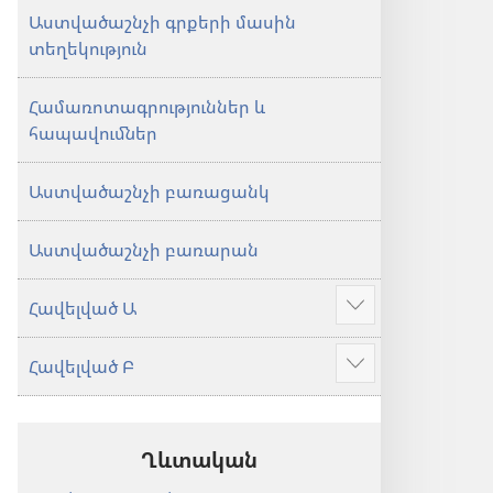
Աստվածաշնչի գրքերի մասին
տեղեկություն
Համառոտագրություններ և
հապավումներ
Աստվածաշնչի բառացանկ
Աստվածաշնչի բառարան
Հավելված Ա
Ցույց
տալ
Հավելված Բ
ավելին
Ցույց
տալ
ավելին
Ղևտական