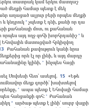
ի երկու տատրակ կամ երկու մատղաշ
ծած մեղքի համար պետք է մեկ
նր աղացած ալյուր բերի որպես մեղքի
ի և կնդրուկ
չպետք է դնի, քանի որ դա
*
երի քահանայի մոտ, ու քահանան
ի որպես այդ ողջ զոհի խորհրդանիշ
և
*
վ Եհովային մատուցված հրկիզվող
13
Քահանան քավություն կանի նրա
ղքերից որն էլ որ լինի, և այդ մարդը
քահանայինը կլինի,
ինչպես հացի
+
ել Մովսեսի հետ՝ ասելով.
15
«Եթե
իտումնավոր մեղք գործի՝ խախտելով
օրենքը,
ապա պետք է Եհովայի համար
+
պես հանցանքի զոհ:
Քահանան
+
 սիկղ
արծաթ պետք է լինի՝ սուրբ վայրի
*