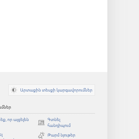
Արտաքին տեսքի կարգավորումներ
ւմներ
եք, որ այցելեն
Գտնել
(բացվում
հանդիպում
է
լ
Թարմ նյութեր
նոր