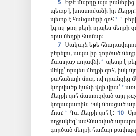
5
Եթե մարդը այս բաներից
պետք է խոստովանի իր մեղքը:
պետք է հանցանքի զոհ
բերի
+
*
էգ ուլ թող բերի որպես մեղքի զ
նրա մեղքի համար:
7
Սակայն եթե հնարավորութ
բերելու, ապա իր գործած մեղ
մատղաշ աղավնի
պետք է բե
+
մեկը՝ որպես մեղքի զոհ, իսկ մյ
քահանայի մոտ, ով դրանցից մ
կտրվածք կանի վզի վրա՝
առա
*
մեղքի զոհ մատուցված այդ թռ
կողապատին: Իսկ մնացած արյ
մոտ:
Դա մեղքի զոհ է:
10
Մյո
+
ողջակեզ՝ սահմանված արար
գործած մեղքի համար քավությո