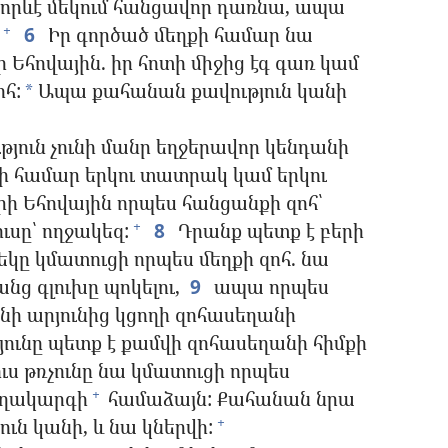
 որևէ մեկում հանցավոր դառնա, ապա
6
Իր գործած մեղքի համար նա
+
 Եհովային. իր հոտի միջից էգ գառ կամ
ոհ:
Ապա քահանան քավություն կանի
*
յուն չունի մանր եղջերավոր կենդանի
քի համար երկու տատրակ կամ երկու
րի Եհովային որպես հանցանքի զոհ՝
ուսը՝ ողջակեզ:
8
Դրանք պետք է բերի
+
եկը կմատուցի որպես մեղքի զոհ. նա
նց գլուխը պոկելու,
9
ապա որպես
չնի արյունից կցողի զոհասեղանի
ունը պետք է քամվի զոհասեղանի հիմքի
ւս թռչունը նա կմատուցի որպես
ողակարգի
համաձայն: Քահանան նրա
+
ւն կանի, և նա կներվի:
+