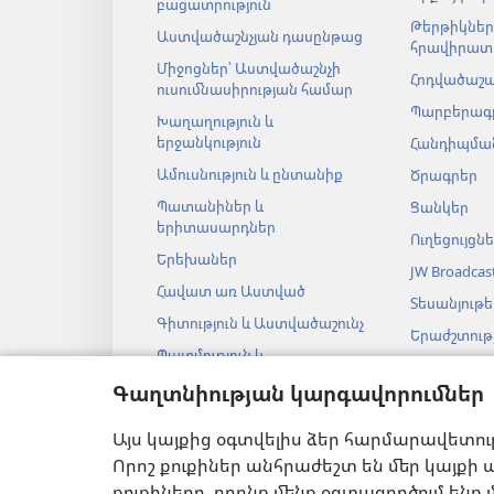
բացատրություն
Թերթիկներ
Աստվածաշնչյան դասընթաց
հրավիրատ
Միջոցներ՝ Աստվածաշնչի
Հոդվածաշ
ուսումնասիրության համար
Պարբերագ
Խաղաղություն և
երջանկություն
Հանդիպման
Ամուսնություն և ընտանիք
Ծրագրեր
Պատանիներ և
Ցանկեր
երիտասարդներ
Ուղեցույցն
Երեխաներ
JW Broadcas
Հավատ առ Աստված
Տեսանյութե
Գիտություն և Աստվածաշունչ
Երաժշտությ
Պատմություն և
Աստվածաշ
Աստվածաշունչ
աուդիոներ
Գաղտնիության կարգավորումներ
Աստվածաշ
Այս կայքից օգտվելիս ձեր հարմարավետու
թատերակ
ընթերցանու
Որոշ քուքիներ անհրաժեշտ են մեր կայքի ա
քուքիները, որոնք մենք օգտագործում ենք 