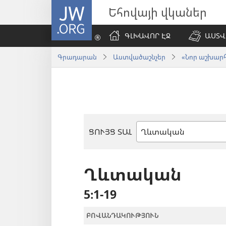
JW.ORG
Եհովայի վկաներ
ԳԼԽԱՎՈՐ ԷՋ
ԱՍՏՎ
Գրադարան
Աստվածաշնչեր
«Նոր աշխարհ»
ՑՈՒՅՑ ՏԱԼ
Աստվածաշնչյան
գիրք
Ղևտական
5։1-19
ԲՈՎԱՆԴԱԿՈՒԹՅՈՒՆ