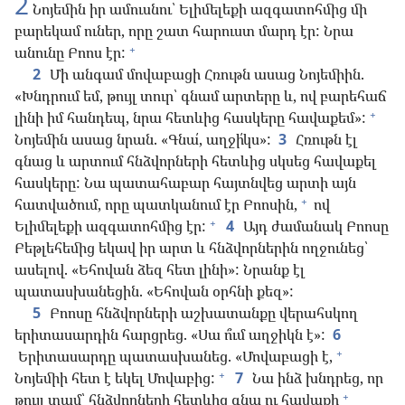
2
Նոյեմին իր ամուսնու՝ Ելիմելեքի ազգատոհմից մի
բարեկամ ուներ, որը շատ հարուստ մարդ էր: Նրա
+
անունը Բոոս էր:
2
Մի անգամ մովաբացի Հռութն ասաց Նոյեմիին.
«Խնդրում եմ, թույլ տուր՝ գնամ արտերը և, ով բարեհաճ
+
լինի իմ հանդեպ, նրա հետևից հասկերը հավաքեմ»:
Նոյեմին ասաց նրան. «Գնա՛, աղջի՛կս»:
3
Հռութն էլ
գնաց և արտում հնձվորների հետևից սկսեց հավաքել
հասկերը: Նա պատահաբար հայտնվեց արտի այն
+
հատվածում, որը պատկանում էր Բոոսին,
ով
+
Ելիմելեքի ազգատոհմից էր:
4
Այդ ժամանակ Բոոսը
Բեթլեհեմից եկավ իր արտ և հնձվորներին ողջունեց՝
ասելով. «Եհովան ձեզ հետ լինի»: Նրանք էլ
պատասխանեցին. «Եհովան օրհնի քեզ»:
5
Բոոսը հնձվորների աշխատանքը վերահսկող
երիտասարդին հարցրեց. «Սա ո՞ւմ աղջիկն է»:
6
+
Երիտասարդը պատասխանեց. «Մովաբացի է,
+
Նոյեմիի հետ է եկել Մովաբից:
7
Նա ինձ խնդրեց, որ
+
թույլ տամ՝ հնձվորների հետևից գնա ու հավաքի