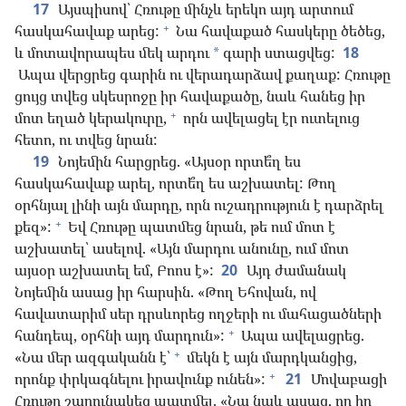
17
Այսպիսով՝ Հռութը մինչև երեկո այդ արտում
+
հասկահավաք արեց:
Նա հավաքած հասկերը ծեծեց,
և մոտավորապես մեկ արդու
գարի ստացվեց:
18
*
Ապա վերցրեց գարին ու վերադարձավ քաղաք: Հռութը
ցույց տվեց սկեսրոջը իր հավաքածը, նաև հանեց իր
+
մոտ եղած կերակուրը,
որն ավելացել էր ուտելուց
հետո, ու տվեց նրան:
19
Նոյեմին հարցրեց. «Այսօր որտե՞ղ ես
հասկահավաք արել, որտե՞ղ ես աշխատել: Թող
օրհնյալ լինի այն մարդը, որն ուշադրություն է դարձրել
+
քեզ»:
Եվ Հռութը պատմեց նրան, թե ում մոտ է
աշխատել՝ ասելով. «Այն մարդու անունը, ում մոտ
այսօր աշխատել եմ, Բոոս է»:
20
Այդ ժամանակ
Նոյեմին ասաց իր հարսին. «Թող Եհովան, ով
հավատարիմ սեր դրսևորեց ողջերի ու մահացածների
+
հանդեպ, օրհնի այդ մարդուն»:
Ապա ավելացրեց.
+
«Նա մեր ազգականն է՝
մեկն է այն մարդկանցից,
+
որոնք փրկագնելու իրավունք ունեն»:
21
Մովաբացի
Հռութը շարունակեց պատմել. «Նա նաև ասաց, որ իր