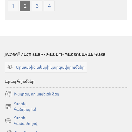
1
2
3
4
®
JW.ORG
/ ԵՀՈՎԱՅԻ ՎԿԱՆԵՐԻ ՊԱՇՏՈՆԱԿԱՆ ԿԱՅՔ
Արտաքին տեսքի կարգավորումներ
Արագ հղումներ
Խնդրեք, որ այցելեն ձեզ
Գտնել
(բացվում
հանդիպում
է
Գտնել
նոր
(բացվում
համաժողով
պատուհան)
է