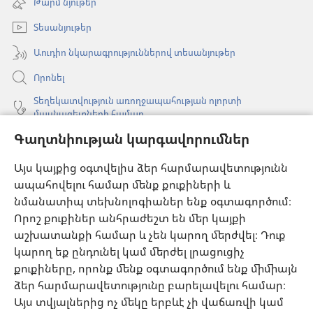
Թարմ նյութեր
նոր
պատուհան)
Տեսանյութեր
Աուդիո նկարագրություններով տեսանյութեր
Որոնել
Տեղեկատվություն առողջապահության ոլորտի
մասնագետների համար
Գաղտնիության կարգավորումներ
Գլոբալ հաղորդակցություն
Օգնություն
Այս կայքից օգտվելիս ձեր հարմարավետությունն
ապահովելու համար մենք քուքիների և
Նվիրատվություններ
նմանատիպ տեխնոլոգիաներ ենք օգտագործում։
(բացվում
է
Որոշ քուքիներ անհրաժեշտ են մեր կայքի
նոր
աշխատանքի համար և չեն կարող մերժվել։ Դուք
Դիտարանի ՕՆԼԱՅՆ ԳՐԱԴԱՐԱՆ
(բացվում
պատուհան)
կարող եք ընդունել կամ մերժել լրացուցիչ
է
®
JW Hub
քուքիները, որոնք մենք օգտագործում ենք միմիայն
նոր
(բացվում
պատուհան)
ձեր հարմարավետությունը բարելավելու համար։
է
®
JW Library
հավելված
նոր
Այս տվյալներից ոչ մեկը երբևէ չի վաճառվի կամ
պատուհան)