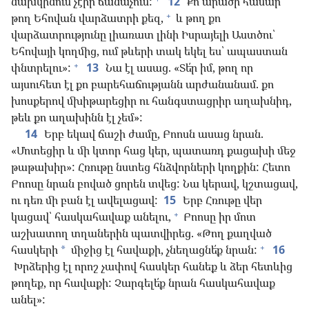
նախկինում չէիր ճանաչում:
12
Քո արածի համար
+
թող Եհովան վարձատրի քեզ,
և թող քո
վարձատրությունը լիառատ լինի Իսրայելի Աստծու՝
Եհովայի կողմից, ում թևերի տակ եկել ես՝ ապաստան
+
փնտրելու»:
13
Նա էլ ասաց. «Տե՛ր իմ, թող որ
այսուհետ էլ քո բարեհաճությանն արժանանամ. քո
խոսքերով մխիթարեցիր ու հանգստացրիր աղախնիդ,
թեև քո աղախինն էլ չեմ»:
14
Երբ եկավ ճաշի ժամը, Բոոսն ասաց նրան.
«Մոտեցիր և մի կտոր հաց կեր, պատառդ քացախի մեջ
թաթախիր»: Հռութը նստեց հնձվորների կողքին: Հետո
Բոոսը նրան բոված ցորեն տվեց: Նա կերավ, կշտացավ,
ու դեռ մի բան էլ ավելացավ:
15
Երբ Հռութը վեր
+
կացավ՝ հասկահավաք անելու,
Բոոսը իր մոտ
աշխատող տղաներին պատվիրեց. «Թող քաղված
+
հասկերի
միջից էլ հավաքի, չնեղացնե՛ք նրան:
16
*
Խրձերից էլ որոշ չափով հասկեր հանեք և ձեր հետևից
թողեք, որ հավաքի: Չարգելե՛ք նրան հասկահավաք
անել»: