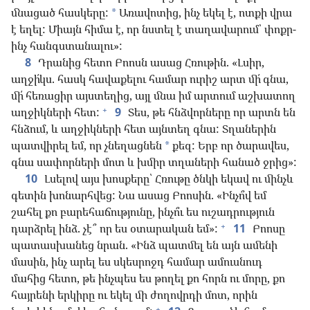
մնացած հասկերը:
Առավոտից, ինչ եկել է, ոտքի վրա
*
է եղել: Միայն հիմա է, որ նստել է տաղավարում՝ փոքր-
ինչ հանգստանալու»:
8
Դրանից հետո Բոոսն ասաց Հռութին. «Լսիր,
աղջի՛կս. հասկ հավաքելու համար ուրիշ արտ մի՛ գնա,
մի՛ հեռացիր այստեղից, այլ մնա իմ արտում աշխատող
+
աղջիկների հետ:
9
Տես, թե հնձվորները որ արտն են
հնձում, և աղջիկների հետ այնտեղ գնա: Տղաներին
պատվիրել եմ, որ չնեղացնեն
քեզ: Երբ որ ծարավես,
*
գնա սափորների մոտ և խմիր տղաների հանած ջրից»:
10
Լսելով այս խոսքերը՝ Հռութը ծնկի եկավ ու մինչև
գետին խոնարհվեց: Նա ասաց Բոոսին. «Ինչո՞վ եմ
շահել քո բարեհաճությունը, ինչո՞ւ ես ուշադրություն
+
դարձրել ինձ. չէ՞ որ ես օտարական եմ»:
11
Բոոսը
պատասխանեց նրան. «Ինձ պատմել են այն ամենի
մասին, ինչ արել ես սկեսրոջդ համար ամուսնուդ
մահից հետո, թե ինչպես ես թողել քո հորն ու մորը, քո
հայրենի երկիրը ու եկել մի ժողովրդի մոտ, որին
+