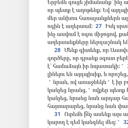
Երբեմն գուցե չիմանանք՝ ինչ ա
որ պետք է աղոթենք: Եվ այդպի
մեր անխոս հառաչանքներն ա
ոգին է աղերսում:
27
Իսկ սրտ
ինչ ասվում է ոգու միջոցով, քա
աղերսանքները ներդաշնակ են
28
Մենք գիտենք, որ Աստվա
գործերը, որ դրանք օգուտ բերե
է՝ համաձայն իր նպատակի:
+
լինելու են այդպիսիք, և որոշե
նրան, ով առաջնեկն
է իր բ
+
+
կանչեց նրանց,
ովքեր պետք է
+
կանչեց, նրանց նաև արդար հ
հայտարարեց, նրանց նաև փա
31
Ուրեմն ի՞նչ ասենք այս 
կարող է դեմ կանգնել մեզ:
3
+