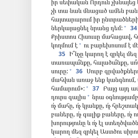
իր սեփական Որդուն չխնայեց 
չի տա նաև մնացած ամեն բան
հայտարարում իր ընտրածների
ներկայացնել նրանց դեմ:
34
+
Քրիստոս Հիսուսը մահացավ, հ
կողմում է
ու բարեխոսում է մ
+
35
Ի՞նչը կարող է զրկել մեզ
տառապա՞նքը, հալածա՞նքը, սո՞վ
սուրը:
36
Սուրբ գրվածքներո
+
մահվան առաջ ենք կանգնում, 
համարում»:
37
Բայց այդ ա
+
դուրս գալիս
նրա օգնությամբ,
+
ո՛չ մահը, ո՛չ կյանքը, ո՛չ հրեշտ
բաները, ո՛չ գալիք բաները, ո՛չ ո
խորությունը և ո՛չ էլ ստեղծված
կարող մեզ զրկել Աստծու սիրու