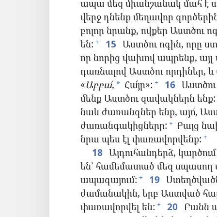
ապա մեզ միանշանակ մահ է ս
վերջ դնենք մեղավոր գործերին
բոլոր նրանք, ովքեր Աստծու ո
են:
15
Աստծու ոգին, որը ստ
+
որ նորից վախով ապրենք, այլ ա
դառնալով Աստծու որդիներ, և 
«
Աբբա՜
,
Հա՜յր»:
16
Աստծու 
+
*
մենք Աստծու զավակներն ենք:
նաև ժառանգներ ենք, այո՛, Ա
ժառանգակիցները:
Բայց նախ
+
նրա պես էլ փառավորվենք:
+
18
Այդուհանդերձ, կարծում 
են՝ համեմատած մեզ սպասող 
ապագայում:
19
Ստեղծվածն
+
ժամանակին, երբ Աստված հայ
փառավորվել են:
20
Բանն ա
+