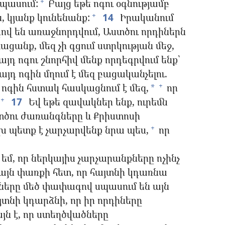
պասում:
Բայց եթե ոգու օգնությամբ
+
, կյանք կունենանք:
14
Իրականում
+
գով են առաջնորդվում, Աստծու որդիներն
ացանք, մեզ չի գցում ստրկության մեջ,
յդ ոգու շնորհիվ մենք որդեգրվում ենք՝
այդ ոգին մղում է մեզ բացականչելու.
ոգին հստակ հասկացնում է մեզ,
որ
+
*
17
Եվ եթե զավակներ ենք, ուրեմն
+
ստծու ժառանգները և Քրիստոսի
 պետք է չարչարվենք նրա պես,
որ
+
եմ, որ ներկայիս չարչարանքները ոչինչ
այն փառքի հետ, որ հայտնի կդառնա
երը մեծ փափագով սպասում են այն
տնի կդարձնի, որ իր որդիները
յն է, որ ստեղծվածները