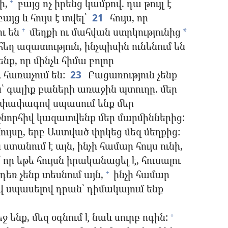
ի,
բայց ոչ իրենց կամքով. դա թույլ է
+
յց և հույս է տվել՝
21
հույս, որ
ւ են
մեղքի ու մահվան ստրկությունից
+
*
հեղ ազատություն, ինչպիսին ունենում են
նք, որ մինչև հիմա բոլոր
 հառաչում են:
23
Բացառություն չենք
ն՝ գալիք բաների առաջին պտուղը. մեր
 փափագով սպասում ենք մեր
նորհիվ կազատվենք մեր մարմիններից:
ույսը, երբ Աստված փրկեց մեզ մեղքից:
տանում է այն, ինչի համար հույս ունի,
՞ որ եթե հույսն իրականացել է, հուսալու
դեռ չենք տեսնում այն,
ինչի համար
+
պասելով դրան՝ դիմակայում ենք
 ենք, մեզ օգնում է նաև սուրբ ոգին:
+