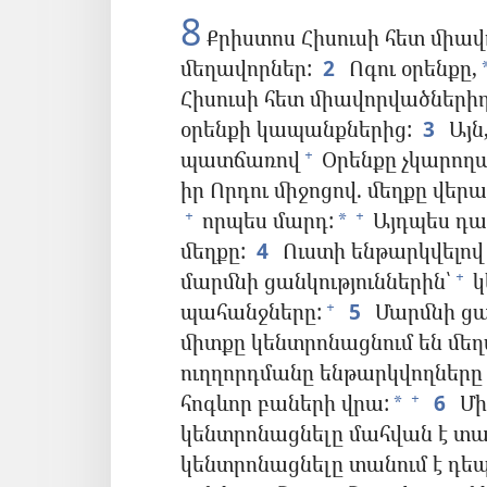
8
Քրիստոս Հիսուսի հետ միա
մեղավորներ:
2
Ոգու օրենքը,
Հիսուսի հետ միավորվածներիդ
օրենքի կապանքներից:
3
Այն
պատճառով
Օրենքը չկարողա
+
իր Որդու միջոցով. մեղքը վեր
որպես մարդ:
Այդպես դա
+
+
*
մեղքը:
4
Ուստի ենթարկվելով 
մարմնի ցանկություններին՝
կ
+
պահանջները:
5
Մարմնի ցան
+
միտքը կենտրոնացնում են մե
ուղղորդմանը ենթարկվողները 
հոգևոր բաների վրա:
6
Մի
+
*
կենտրոնացնելը մահվան է տա
կենտրոնացնելը տանում է դեպ