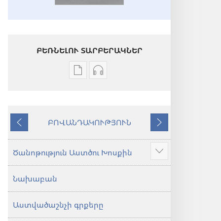
ԲԵՌՆԵԼՈՒ ՏԱՐԲԵՐԱԿՆԵՐ
Թվային
Աուդիոձայնագրությունները
հրատարակությունները
բեռնելու
բեռնելու
տարբերակներ
տարբերակներ
Աստվածաշունչ.
ԲՈՎԱՆԴԱԿՈՒԹՅՈՒՆ
Աստվածաշունչ.
«Նոր
Նախորդ
Հաջորդ
«Նոր
աշխարհ»
աշխարհ»
թարգմանություն
Ծանոթություն Աստծու Խոսքին
Ցույց
թարգմանություն
(2024)
տալ
(2024)
Նախաբան
ավելին
Աստվածաշնչի գրքերը