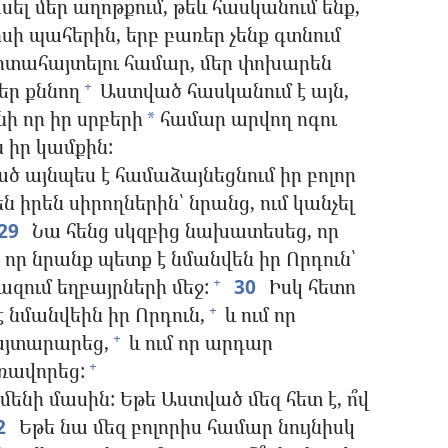
սել մեր աղոթքում, թեև հասկանում ենք,
սի պահերին, երբ բառեր չենք գտնում
րտահայտելու համար, մեր փոխարեն
եր քննող
Աստված հասկանում է այն,
+
նի որ իր սրբերի
համար արվող ոգու
*
 իր կամքին:
ծ այնպես է համաձայնեցնում իր բոլոր
ն իրեն սիրողներին՝ նրանց, ում կանչել
29
Նա հենց սկզբից նախատեսեց, որ
ց, որ նրանք պետք է նմանվեն իր Որդուն՝
ազում եղբայրների մեջ:
30
Իսկ հետո
+
 նմանվեին իր Որդուն,
և ում որ
+
այտարարեց,
և ում որ արդար
+
ռավորեց:
+
ամենի մասին: Եթե Աստված մեզ հետ է, ո՞վ
2
Եթե նա մեզ բոլորիս համար նույնիսկ