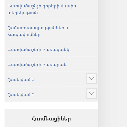
Աստվածաշնչի գրքերի մասին
տեղեկություն
Համառոտագրություններ և
հապավումներ
Աստվածաշնչի բառացանկ
Աստվածաշնչի բառարան
Հավելված Ա
Ցույց
տալ
Հավելված Բ
ավելին
Ցույց
տալ
ավելին
Հռոմեացիներ