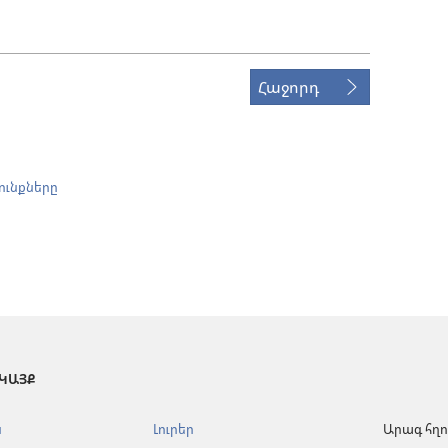
Հաջորդ
ունքները
 ԿԱՅՔ
ն
Լուրեր
Արագ հղո