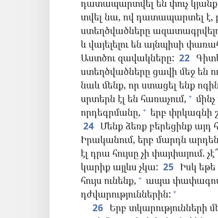
դատապարտվել են փուչ կյանք
տվել նա, ով դատապարտել է, բա
ստեղծվածները ազատագրվելո
և վայելելու են այնպիսի փառա
Աստծու զավակները:
22
Գիտե
ստեղծվածները ցավի մեջ են ու
նաև մենք, որ ստացել ենք ոգի
սրտերն էլ են հառաչում,
մինչ
+
որդեգրմանը,
երբ փրկագնի շ
+
24
Մենք ձեռք բերեցինք այդ հ
Իրականում, երբ մարդն արդեն ս
էլ դրա հույսը չի փայփայում. չէ
կարիք այլևս չկա:
25
Իսկ եթե 
հույս ունենք,
ապա փափագով ս
+
դժվարություններին:
+
26
Երբ տկարությունների մեջ