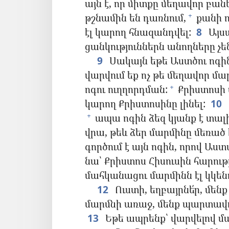
այն է, որ միտքը մեղավոր բա
թշնամին են դառնում,
քանի ո
+
էլ կարող հնազանդվել:
8
Այսպ
ցանկություններն անողները չե
9
Սակայն եթե Աստծու ոգին 
վարվում եք ոչ թե մեղավոր մա
ոգու ուղղորդման:
Քրիստոսի 
+
կարող Քրիստոսինը լինել:
10
ապա ոգին ձեզ կյանք է տալ
+
վրա, թեև ձեր մարմինը մեռած
գործում է այն ոգին, որով Աս
նա՝ Քրիստոս Հիսուսին հարութ
մահկանացու մարմինն էլ կկե
12
Ուստի, եղբայրնե՛ր, մենք
մարմնի առաջ, մենք պարտավոր
13
Եթե ապրենք՝ վարվելով մա