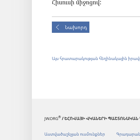
Հիսուսի միջոցով:
Նախորդ
Այս հրատարակության հեղինակային իրավ
®
JW.ORG
/ ԵՀՈՎԱՅԻ ՎԿԱՆԵՐԻ ՊԱՇՏՈՆԱԿԱՆ
Աստվածաշնչյան ուսմունքներ
Գրադարա