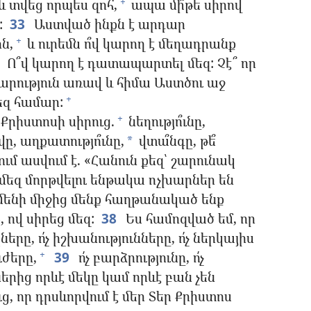
և տվեց որպես զոհ,
ապա մի՞թե սիրով
+
:
33
Աստված ինքն է արդար
ն,
և ուրեմն ո՞վ կարող է մեղադրանք
+
Ո՞վ կարող է դատապարտել մեզ: Չէ՞ որ
արություն առավ և հիմա Աստծու աջ
եզ համար:
+
 Քրիստոսի սիրուց.
նեղությո՞ւնը,
+
ը, աղքատությո՞ւնը,
վտա՞նգը, թե՞
*
ւմ ասվում է. «Հանուն քեզ՝ շարունակ
մեզ մորթվելու ենթակա ոչխարներ են
մենի միջից մենք հաղթանակած ենք
 ով սիրեց մեզ:
38
Ես համոզված եմ, որ
ակները, ո՛չ իշխանությունները, ո՛չ ներկայիս
ւժերը,
39
ո՛չ բարձրությունը, ո՛չ
+
ներից որևէ մեկը կամ որևէ բան չեն
ց, որ դրսևորվում է մեր Տեր Քրիստոս