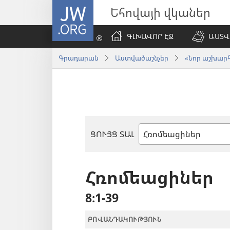
JW.ORG
Եհովայի վկաներ
ԳԼԽԱՎՈՐ ԷՋ
ԱՍՏՎ
Գրադարան
Աստվածաշնչեր
«Նոր աշխարհ»
ՑՈՒՅՑ ՏԱԼ
Աստվածաշնչյան
գիրք
Հռոմեացիներ
8։1-39
ԲՈՎԱՆԴԱԿՈՒԹՅՈՒՆ