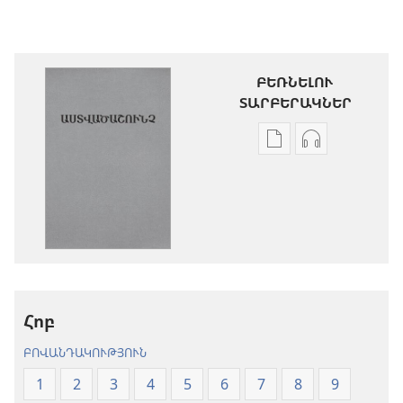
ԲԵՌՆԵԼՈՒ
ՏԱՐԲԵՐԱԿՆԵՐ
Թվային
Աուդիոձայն
հրատարակությու
բեռնելու
բեռնելու
տարբերակն
տարբերակներ
Աստվածաշու
Աստվածաշունչ.
«Նոր
«Նոր
աշխարհ»
աշխարհ»
թարգմանութ
թարգմանություն
(2024)
Հոբ
(2024)
ԲՈՎԱՆԴԱԿՈՒԹՅՈՒՆ
1
2
3
4
5
6
7
8
9