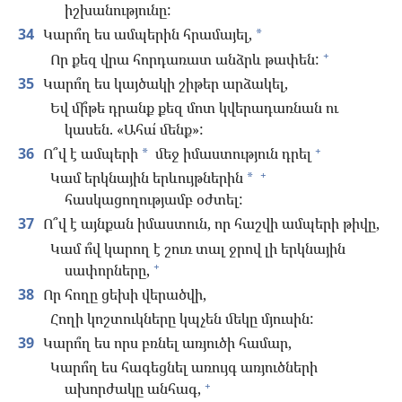
իշխանությունը:
34
Կարո՞ղ ես ամպերին հրամայել,
*
+
Որ քեզ վրա հորդառատ անձրև թափեն:
35
Կարո՞ղ ես կայծակի շիթեր արձակել,
Եվ մի՞թե դրանք քեզ մոտ կվերադառնան ու
կասեն. «Ահա՛ մենք»:
+
36
Ո՞վ է ամպերի
մեջ իմաստություն դրել
*
+
Կամ երկնային երևույթներին
*
հասկացողությամբ օժտել:
37
Ո՞վ է այնքան իմաստուն, որ հաշվի ամպերի թիվը,
Կամ ո՞վ կարող է շուռ տալ ջրով լի երկնային
+
սափորները,
38
Որ հողը ցեխի վերածվի,
Հողի կոշտուկները կպչեն մեկը մյուսին:
39
Կարո՞ղ ես որս բռնել առյուծի համար,
Կարո՞ղ ես հագեցնել առույգ առյուծների
+
ախորժակը անհագ,