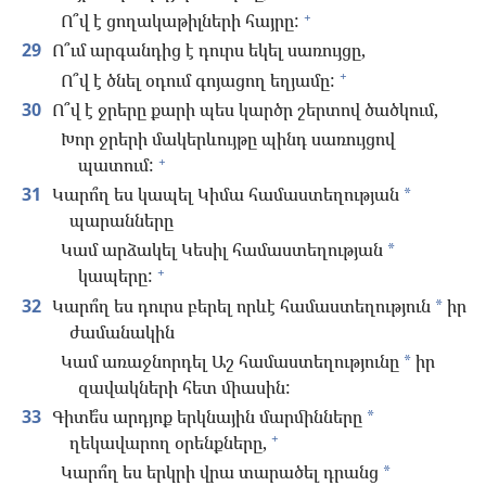
+
Ո՞վ է ցողակաթիլների հայրը:
29
Ո՞ւմ արգանդից է դուրս եկել սառույցը,
+
Ո՞վ է ծնել օդում գոյացող եղյամը:
30
Ո՞վ է ջրերը քարի պես կարծր շերտով ծածկում,
Խոր ջրերի մակերևույթը պինդ սառույցով
+
պատում:
31
Կարո՞ղ ես կապել Կիմա համաստեղության
*
պարանները
Կամ արձակել Կեսիլ համաստեղության
*
+
կապերը:
32
Կարո՞ղ ես դուրս բերել որևէ համաստեղություն
իր
*
ժամանակին
Կամ առաջնորդել Աշ համաստեղությունը
իր
*
զավակների հետ միասին:
33
Գիտե՞ս արդյոք երկնային մարմինները
*
+
ղեկավարող օրենքները,
Կարո՞ղ ես երկրի վրա տարածել դրանց
*