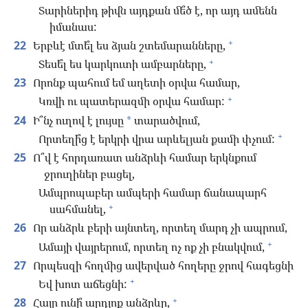
Տարիներիդ թիվն այդքան մե՞ծ է, որ այդ ամենն
իմանաս:
+
22
Երբևէ մտե՞լ ես ձյան շտեմարանները,
+
Տեսե՞լ ես կարկուտի ամբարները,
23
Որոնք պահում եմ աղետի օրվա համար,
+
Կռվի ու պատերազմի օրվա համար:
24
Ի՞նչ ուղով է լույսը
տարածվում,
*
+
Որտեղի՞ց է երկրի վրա արևելյան քամի փչում:
25
Ո՞վ է հորդառատ անձրևի համար երկնքում
ջրուղիներ բացել,
Ամպրոպաբեր ամպերի համար ճանապարհ
+
սահմանել,
26
Որ անձրև բերի այնտեղ, որտեղ մարդ չի ապրում,
+
Ամայի վայրերում, որտեղ ոչ ոք չի բնակվում,
27
Որպեսզի հողմից ավերված հողերը ջրով հագեցնի
+
Եվ խոտ աճեցնի:
+
28
Հայր ունի՞ արդյոք անձրևը,