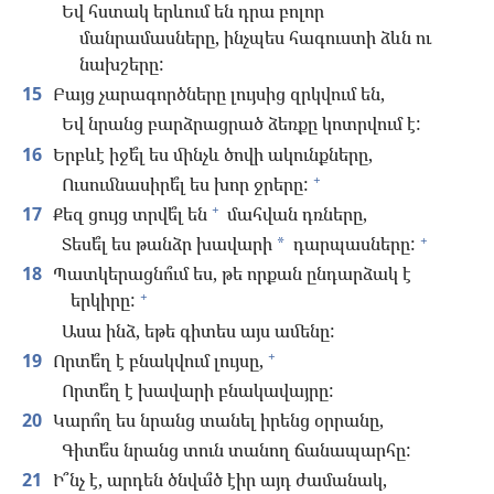
Եվ հստակ երևում են դրա բոլոր
մանրամասները, ինչպես հագուստի ձևն ու
նախշերը:
15
Բայց չարագործները լույսից զրկվում են,
Եվ նրանց բարձրացրած ձեռքը կոտրվում է:
16
Երբևէ իջե՞լ ես մինչև ծովի ակունքները,
+
Ուսումնասիրե՞լ ես խոր ջրերը:
+
17
Քեզ ցույց տրվե՞լ են
մահվան դռները,
+
Տեսե՞լ ես թանձր խավարի
դարպասները:
*
18
Պատկերացնո՞ւմ ես, թե որքան ընդարձակ է
+
երկիրը:
Ասա ինձ, եթե գիտես այս ամենը:
+
19
Որտե՞ղ է բնակվում լույսը,
Որտե՞ղ է խավարի բնակավայրը:
20
Կարո՞ղ ես նրանց տանել իրենց օրրանը,
Գիտե՞ս նրանց տուն տանող ճանապարհը:
21
Ի՞նչ է, արդեն ծնվա՞ծ էիր այդ ժամանակ,