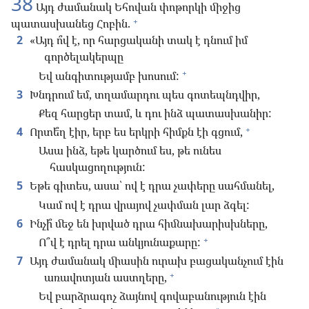
38
Այդ ժամանակ Եհովան փոթորկի միջից
+
պատասխանեց Հոբին.
2
«Այդ ո՞վ է, որ հարցականի տակ է դնում իմ
գործելակերպը
+
Եվ անգիտությամբ խոսում:
3
Խնդրում եմ, տղամարդու պես գոտեպնդվիր,
Քեզ հարցեր տամ, և դու ինձ պատասխանիր:
+
4
Որտե՞ղ էիր, երբ ես երկրի հիմքն էի գցում,
Ասա ինձ, եթե կարծում ես, թե ունես
հասկացողություն:
5
Եթե գիտես, ասա՝ ով է դրա չափերը սահմանել,
Կամ ով է դրա վրայով չափման լար ձգել:
6
Ինչի՞ մեջ են խրված դրա հիմնախարիսխները,
+
Ո՞վ է դրել դրա անկյունաքարը:
7
Այդ ժամանակ միասին ուրախ բացականչում էին
+
առավոտյան աստղերը,
Եվ բարձրագոչ ձայնով գովաբանություն էին