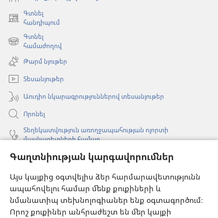
Գտնել
(բացվում
հանդիպում
է
Գտնել
նոր
(բացվում
համաժողով
պատուհան)
է
Թարմ նյութեր
նոր
պատուհան)
Տեսանյութեր
Աուդիո նկարագրություններով տեսանյութեր
Որոնել
Տեղեկատվություն առողջապահության ոլորտի
մասնագետների համար
Գաղտնիության կարգավորումներ
Գլոբալ հաղորդակցություն
Օգնություն
Այս կայքից օգտվելիս ձեր հարմարավետությունն
ապահովելու համար մենք քուքիների և
Նվիրատվություններ
նմանատիպ տեխնոլոգիաներ ենք օգտագործում։
(բացվում
է
Որոշ քուքիներ անհրաժեշտ են մեր կայքի