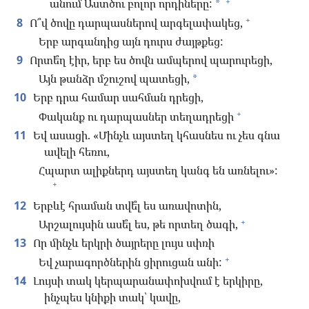
+
անում Աստծու բոլոր որդիները:
*
+
8
Ո՞վ ծովը դարպասներով արգելափակեց,
Երբ արգանդից այն դուրս ժայթքեց:
9
Որտե՞ղ էիր, երբ ես ծովն ամպերով պարուրեցի,
Այն թանձր մշուշով պատեցի,
*
10
Երբ դրա համար սահման դրեցի,
+
Փականք ու դարպասներ տեղադրեցի
11
Եվ ասացի. «Մինչև այստեղ կհասնես ու չես գնա
ավելի հեռու,
Հպարտ ալիքներդ այստեղ կանգ են առնելու»:
+
12
Երբևէ հրաման տվե՞լ ես առավոտին,
+
Արշալույսին ասե՞լ ես, թե որտեղ ծագի,
13
Որ մինչև երկրի ծայրերը լույս սփռի
+
Եվ չարագործներին ցիրուցան անի:
14
Լույսի տակ կերպարանափոխվում է երկիրը,
ինչպես կնիքի տակ՝ կավը,