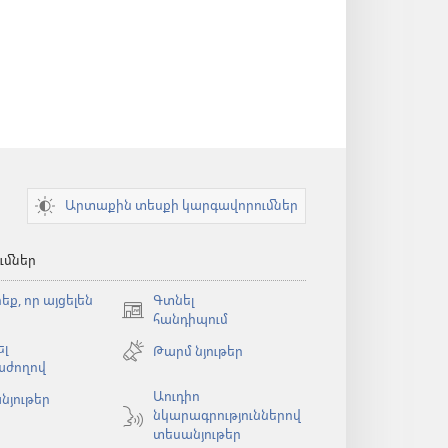
Արտաքին տեսքի կարգավորումներ
ւմներ
եք, որ այցելեն
Գտնել
(բացվում
հանդիպում
է
լ
Թարմ նյութեր
նոր
աժողով
պատուհան)
Աուդիո
նյութեր
նկարագրություններով
ն)
տեսանյութեր