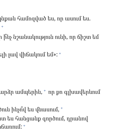
այնքան համոզված ես, որ ասում ես.
:
+
ի՞նչ նշանակություն ունի, որ ճիշտ եմ
ելի լավ վիճակում եմ»:
+
բարձր ամպերին,
որ քո գլխավերևում
+
ւն ինչո՞վ ես վնասում,
+
շատ ես հանցանք գործում, դրանով
տճառում:
+