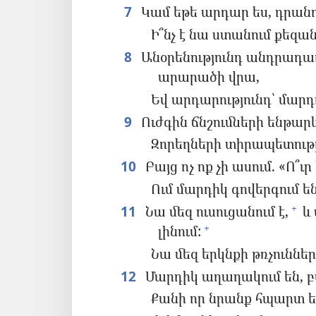
7
Կամ եթե արդար ես, դրանով
Ի՞նչ է նա ստանում քեզան
8
Անօրենությունդ անդրադառ
արարածի վրա,
Եվ արդարությունդ՝ մարդո
9
Ուժգին ճնշումների ենթարկ
Զորեղների տիրապետությ
10
Բայց ոչ ոք չի ասում. «Ո՞ւ
Ում մարդիկ գովերգում են
11
Նա մեզ ուսուցանում է,
և 
+
լինում:
+
Նա մեզ երկնքի թռչուննե
12
Մարդիկ աղաղակում են, 
Քանի որ նրանք հպարտ են