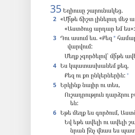
35
Եղիուսը շարունակեց.
2
«Մի՞թե ճիշտ լինելուդ մեջ 
«Աստծուց արդար եմ ես»
3
Դու ասում ես. «Քեզ
համար 
*
վարվում:
Մեղք չգործելով՝ մի՞թե ավ
4
Ես կպատասխանեմ քեզ,
Քեզ ու քո ընկերներին:
+
5
Երկինք նայիր ու տես,
Ուշադրություն դարձրու 
են:
6
Եթե մեղք ես գործում, Աստծո
Եվ եթե ավելի ու ավելի 
նրան ի՞նչ վնաս ես պա