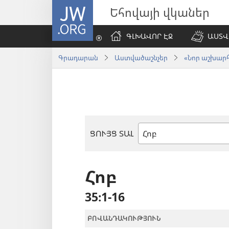
JW.ORG
Եհովայի վկաներ
ԳԼԽԱՎՈՐ ԷՋ
ԱՍՏՎ
Գրադարան
Աստվածաշնչեր
«Նոր աշխարհ»
ՑՈՒՅՑ ՏԱԼ
Աստվածաշնչյան
գիրք
Հոբ
35։1-16
ԲՈՎԱՆԴԱԿՈՒԹՅՈՒՆ