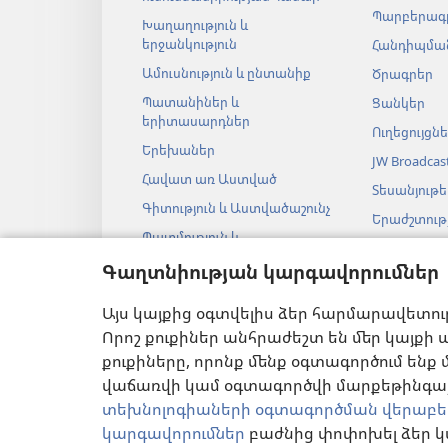
Պարբերագ
Խաղաղություն և
երջանկություն
Հանդիպման
Ամուսնություն և ընտանիք
Ծրագրեր
Պատանիներ և
Ցանկեր
երիտասարդներ
Ուղեցույցն
Երեխաներ
JW Broadcas
Հավատ առ Աստված
Տեսանյութե
Գիտություն և Աստվածաշունչ
Երաժշտությ
Պատմություն և
Աստվածաշ
Աստվածաշունչ
Գաղտնիության կարգավորումներ
աուդիոներ
Աստվածաշ
Այս կայքից օգտվելիս ձեր հարմարավետու
թատերակ
ընթերցանու
Որոշ քուքիներ անհրաժեշտ են մեր կայքի ա
քուքիները, որոնք մենք օգտագործում ենք 
վաճառվի կամ օգտագործվի մարքեթինգայի
տեխնոլոգիաների օգտագործման վերաբե
կարգավորումներ
բաժնից փոփոխել ձեր կ
ՕԳՏԱԳՈՐԾՄԱՆ ՊԱՅ