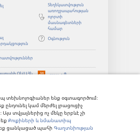
Տեղեկատվություն
ել
առողջապահության
ոլորտի
մասնագետների
համար
ալ
Օգնություն
րդակցություն
րատվություններ
արանի ՕՆԼԱՅՆ
®
JW Hub
(բացվում
ն)
ԱԴԱՐԱՆ
է
®
ibrary
նոր
Watchtower Library
ելված
պատուհան)
ն)
իպ տեխնոլոգիաներ ենք օգտագործում։
 ընդունել կամ մերժել լրացուցիչ
Այս տվյալներից ոչ մեկը երբևէ չի
ցեք
Քուքիների և նմանատիպ
ղ եք ցանկացած պահի
Գաղտնիության
Ն ԿԱՐԳԱՎՈՐՈՒՄՆԵՐ