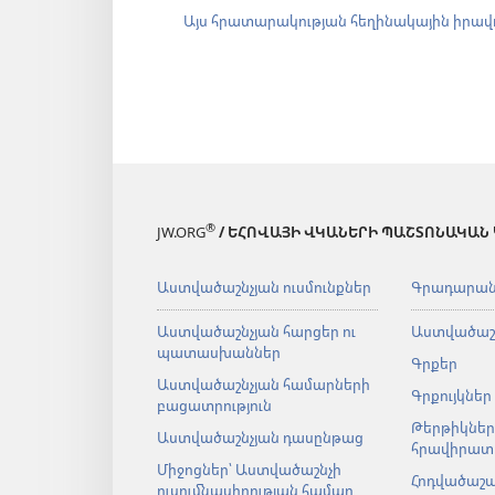
Այս հրատարակության հեղինակային իրավ
®
JW.ORG
/ ԵՀՈՎԱՅԻ ՎԿԱՆԵՐԻ ՊԱՇՏՈՆԱԿԱՆ
Աստվածաշնչյան ուսմունքներ
Գրադարա
Աստվածաշնչյան հարցեր ու
Աստվածաշ
պատասխաններ
Գրքեր
Աստվածաշնչյան համարների
Գրքույկներ
բացատրություն
Թերթիկներ
Աստվածաշնչյան դասընթաց
հրավիրատ
Միջոցներ՝ Աստվածաշնչի
Հոդվածաշ
ուսումնասիրության համար