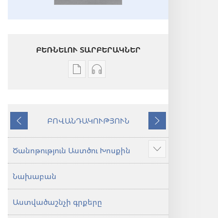
ԲԵՌՆԵԼՈՒ ՏԱՐԲԵՐԱԿՆԵՐ
Թվային
Աուդիոձայնագրությունները
հրատարակությունները
բեռնելու
բեռնելու
տարբերակներ
տարբերակներ
Աստվածաշունչ.
ԲՈՎԱՆԴԱԿՈՒԹՅՈՒՆ
Աստվածաշունչ.
«Նոր
Նախորդ
Հաջորդ
«Նոր
աշխարհ»
աշխարհ»
թարգմանություն
Ծանոթություն Աստծու Խոսքին
Ցույց
թարգմանություն
(2024)
տալ
(2024)
Նախաբան
ավելին
Աստվածաշնչի գրքերը