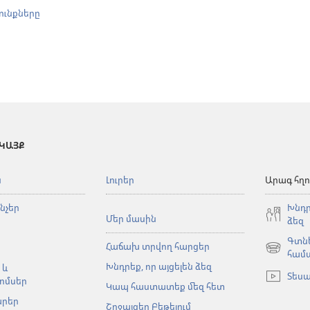
ունքները
 ԿԱՅՔ
ն
Լուրեր
Արագ հղո
նչեր
Խնդր
Մեր մասին
ձեզ
Գտնե
Հաճախ տրվող հարցեր
(բացվում
համ
Խնդրեք, որ այցելեն ձեզ
է
 և
Տեսա
նոր
ոմսեր
Կապ հաստատեք մեզ հետ
պատուհա
արեր
Շրջայցեր Բեթելում