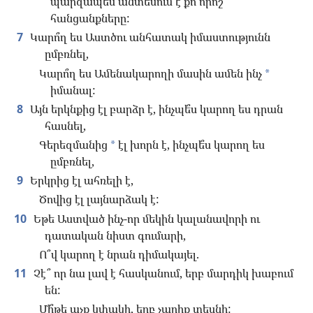
պարզապես անտեսում է քո որոշ
հանցանքները:
7
Կարո՞ղ ես Աստծու անհատակ իմաստությունն
ըմբռնել,
Կարո՞ղ ես Ամենակարողի մասին ամեն ինչ
*
իմանալ:
8
Այն երկնքից էլ բարձր է, ինչպե՞ս կարող ես դրան
հասնել,
Գերեզմանից
էլ խորն է, ինչպե՞ս կարող ես
*
ըմբռնել,
9
Երկրից էլ ահռելի է,
Ծովից էլ լայնարձակ է:
10
Եթե Աստված ինչ-որ մեկին կալանավորի ու
դատական նիստ գումարի,
Ո՞վ կարող է նրան դիմակայել.
11
Չէ՞ որ նա լավ է հասկանում, երբ մարդիկ խաբում
են:
Մի՞թե աչք կփակի, երբ չարիք տեսնի: