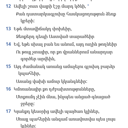
12
Ավելի շուտ վայրի էշը մարդ կծնի,
*
Քան դատարկագլուխը հասկացողություն ձեռք
կբերի:
13
Եթե մտավիճակդ փոխեիր,
Ձեռքերդ դեպի Աստված տարածեիր
14
Եվ, եթե սխալ բան ես անում, այդ ուղին թողնեիր
Ու թույլ չտայիր, որ քո վրաններում անարդար
գործեր արվեին,
15
Այդ ժամանակ առանց ամաչելու գլուխդ բարձր
կպահեիր,
Առանց վախի ամուր կկանգնեիր:
16
Կմոռանայիր քո դժբախտությունները,
Մտքումդ չէին մնա, ինչպես անցած-գնացած
ջրերը:
17
Կյանքդ կեսօրից ավելի պայծառ կլիներ,
Մռայլ պահերին անգամ առավոտվա պես լույս
կլիներ: