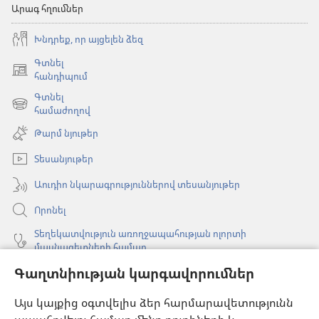
Արագ հղումներ
Խնդրեք, որ այցելեն ձեզ
Գտնել
(բացվում
հանդիպում
է
Գտնել
նոր
(բացվում
համաժողով
պատուհան)
է
Թարմ նյութեր
նոր
պատուհան)
Տեսանյութեր
Աուդիո նկարագրություններով տեսանյութեր
Որոնել
Տեղեկատվություն առողջապահության ոլորտի
մասնագետների համար
Գլոբալ հաղորդակցություն
Գաղտնիության կարգավորումներ
Օգնություն
Այս կայքից օգտվելիս ձեր հարմարավետությունն