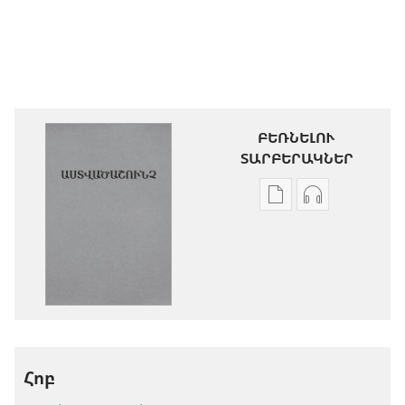
ԲԵՌՆԵԼՈՒ
ՏԱՐԲԵՐԱԿՆԵՐ
Թվային
Աուդիոձայն
հրատարակությու
բեռնելու
բեռնելու
տարբերակն
տարբերակներ
Աստվածաշու
Աստվածաշունչ.
«Նոր
«Նոր
աշխարհ»
աշխարհ»
թարգմանութ
թարգմանություն
(2024)
Հոբ
(2024)