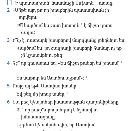
11
+
Ի պատասխան՝ նաամացի Սոֆարն
ասաց.
2
«Մի՞թե այդ բոլոր խոսքերին պատասխան չի
տրվելու:
Թե՞ կարծում ես շատ խոսողն
է ճիշտ դուրս
*
գալու:
3
Ի՞նչ է, դատարկ խոսքերով մարդկանց լռեցնելո՞ւ ես:
Կարծում ես՝ քո ծաղրալի խոսքերի համար ոչ ոք
+
չի՞ կշտամբելու քեզ:
4
Չէ՞ որ դու ասում ես. «Ես ճիշտ բաներ եմ խոսում,
*
+
+
Ես մաքուր եմ Աստծու աչքում»:
5
Բայց այ եթե Աստված խոսեր
+
Եվ քեզ մի խոսք ասեր,
6
Նա քեզ կհայտներ իմաստության գաղտնիքները,
Չէ՞ որ բազմաբովանդակ է ճշմարիտ
իմաստությունը:
Այդժամ կհասկանայիր, որ Աստված