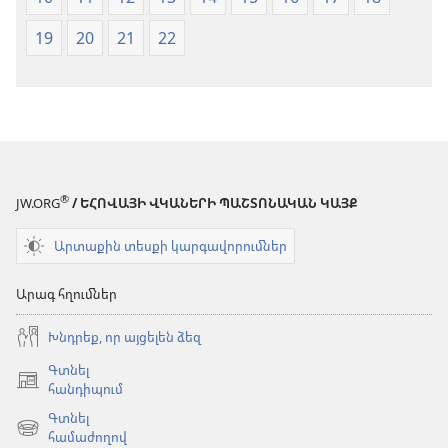
19
20
21
22
®
JW.ORG
/ ԵՀՈՎԱՅԻ ՎԿԱՆԵՐԻ ՊԱՇՏՈՆԱԿԱՆ ԿԱՅՔ
Արտաքին տեսքի կարգավորումներ
Արագ հղումներ
Խնդրեք, որ այցելեն ձեզ
Գտնել
(բացվում
հանդիպում
է
Գտնել
նոր
(բացվում
համաժողով
պատուհան)