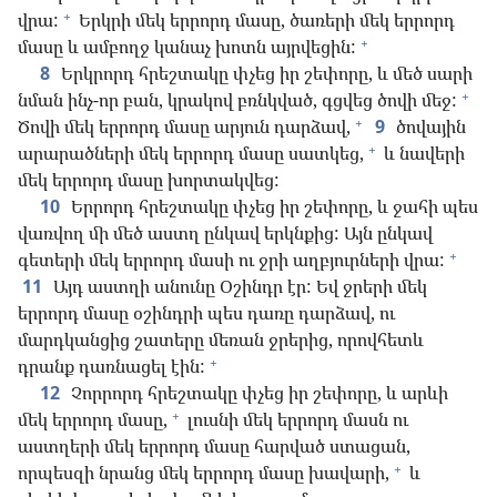
+
վրա:
Երկրի մեկ երրորդ մասը, ծառերի մեկ երրորդ
+
մասը և ամբողջ կանաչ խոտն այրվեցին:
8
Երկրորդ հրեշտակը փչեց իր շեփորը, և մեծ սարի
+
նման ինչ-որ բան, կրակով բռնկված, գցվեց ծովի մեջ:
+
Ծովի մեկ երրորդ մասը արյուն դարձավ,
9
ծովային
+
արարածների մեկ երրորդ մասը սատկեց,
և նավերի
մեկ երրորդ մասը խորտակվեց:
10
Երրորդ հրեշտակը փչեց իր շեփորը, և ջահի պես
վառվող մի մեծ աստղ ընկավ երկնքից: Այն ընկավ
+
գետերի մեկ երրորդ մասի ու ջրի աղբյուրների վրա:
11
Այդ աստղի անունը Օշինդր էր: Եվ ջրերի մեկ
երրորդ մասը օշինդրի պես դառը դարձավ, ու
մարդկանցից շատերը մեռան ջրերից, որովհետև
+
դրանք դառնացել էին:
12
Չորրորդ հրեշտակը փչեց իր շեփորը, և արևի
+
մեկ երրորդ մասը,
լուսնի մեկ երրորդ մասն ու
աստղերի մեկ երրորդ մասը հարված ստացան,
+
որպեսզի նրանց մեկ երրորդ մասը խավարի,
և