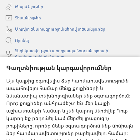
է
Թարմ նյութեր
նոր
պատուհան)
Տեսանյութեր
Աուդիո նկարագրություններով տեսանյութեր
Որոնել
Տեղեկատվություն առողջապահության ոլորտի
մասնագետների համար
Գաղտնիության կարգավորումներ
Գլոբալ հաղորդակցություն
Օգնություն
Այս կայքից օգտվելիս ձեր հարմարավետությունն
ապահովելու համար մենք քուքիների և
Նվիրատվություններ
նմանատիպ տեխնոլոգիաներ ենք օգտագործում։
(բացվում
է
Որոշ քուքիներ անհրաժեշտ են մեր կայքի
նոր
աշխատանքի համար և չեն կարող մերժվել։ Դուք
Դիտարանի ՕՆԼԱՅՆ ԳՐԱԴԱՐԱՆ
(բացվում
պատուհան)
կարող եք ընդունել կամ մերժել լրացուցիչ
է
®
JW Hub
քուքիները, որոնք մենք օգտագործում ենք միմիայն
նոր
(բացվում
պատուհան)
ձեր հարմարավետությունը բարելավելու համար։
է
®
JW Library
հավելված
նոր