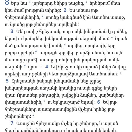
8
+
+
Երբ նա
յոթերորդ կնիքը բացեց,
երկնքում մոտ
կես ժամ լռություն տիրեց:
2
Ես տեսա յոթ
+
հրեշտակներին,
որոնք կանգնած էին Աստծու առաջ,
ու նրանց յոթ շեփորներ տրվեցին:
3
Մեկ ուրիշ հրեշտակ, որը ոսկե խնկաման էր բռնել,
+
եկավ ու կանգնեց խնկարկության սեղանի մոտ:
Նրան
+
մեծ քանակությամբ խունկ
տրվեց, որպեսզի, երբ
բոլոր սրբերի
աղոթքները վեր բարձրանան, նա այն
*
մատուցի գահի առաջ գտնվող խնկարկության ոսկե
+
սեղանի
վրա:
4
Եվ հրեշտակի այրած խնկի ծուխը
*
+
սրբերի աղոթքների հետ բարձրացավ Աստծու մոտ:
5
Հրեշտակն իսկույն խնկամանի մեջ լցրեց
խնկարկության սեղանի կրակից ու այն գցեց երկրի
վրա: Որոտներ թնդացին, լսվեցին ձայներ, կայծակներ
+
փայլատակեցին,
ու երկրաշարժ եղավ:
6
Եվ յոթ
հրեշտակները պատրաստվեցին փչելու իրենց յոթ
+
շեփորները:
7
Առաջին հրեշտակը փչեց իր շեփորը, և արյան
հետ խառնված կարկուտ ու կրակ տեղացին երկրի