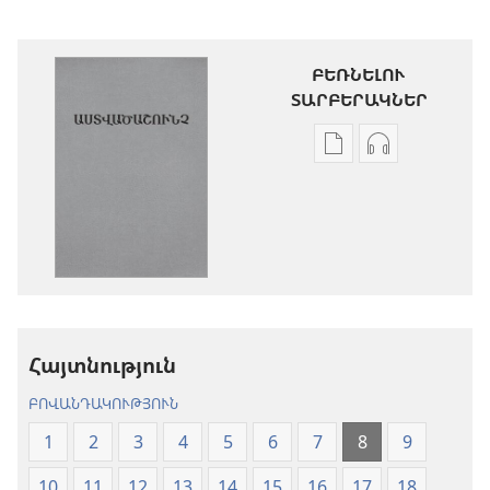
ԲԵՌՆԵԼՈՒ
ՏԱՐԲԵՐԱԿՆԵՐ
Թվային
Աուդիոձայն
հրատարակությու
բեռնելու
բեռնելու
տարբերակն
տարբերակներ
Աստվածաշու
Աստվածաշունչ.
«Նոր
«Նոր
աշխարհ»
աշխարհ»
թարգմանութ
թարգմանություն
(2024)
Հայտնություն
(2024)
ԲՈՎԱՆԴԱԿՈՒԹՅՈՒՆ
1
2
3
4
5
6
7
8
9
10
11
12
13
14
15
16
17
18