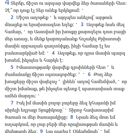
4
Տերե՛ր, ճիշտ ու արդար վարվեք ձեր ծառաների հետ:
+
Չէ՞ որ դուք էլ Տեր ունեք երկնքում:
+
2
Միշտ աղոթեք
և այդպես անելով՝ արթուն
+
մնացեք ու երախտագետ եղեք:
3
Աղոթեք նաև մեզ
+
համար,
որ Աստված իր խոսքը քարոզելու դուռ բացի
մեր առաջ, և մենք կարողանանք հռչակել Քրիստոսի
մասին սրբազան գաղտնիքը, ինչի համար էլ ես
+
բանտարկված եմ:
4
Աղոթեք, որ դրա մասին պարզ
խոսեմ, ինչպես և հարկն է:
5
Իմաստությամբ վարվեք դրսինների հետ
և
*
+
ժամանակը ճիշտ օգտագործեք:
6
Թող ձեր
*
+
խոսքերը միշտ վայելուչ
լինեն՝ աղով համեմված,
որ
*
միշտ իմանաք, թե ինչպես պետք է պատասխան տաք
+
ամեն մարդու:
7
Իսկ իմ մասին բոլոր լուրերը ձեզ կհայտնի իմ
+
սիրելի եղբայր Տյուքիկոսը՝
Տիրոջ հավատարիմ
ծառան ու մեր ծառայակիցը:
8
Նրան ձեզ մոտ եմ
ուղարկում, որ լուր բերի մեր որպիսության մասին և
+
մխիթարի ձեզ:
9
Նա գալիս է Օնեսիմոսի՝
իմ