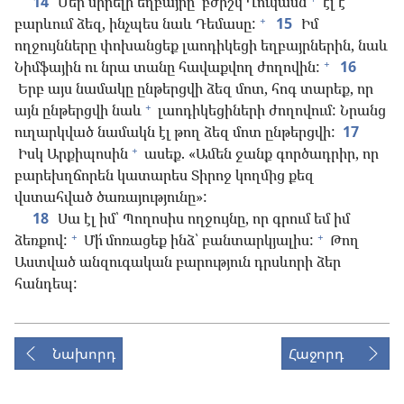
14
Մեր սիրելի եղբայրը՝ բժիշկ Ղուկասն
էլ է
+
բարևում ձեզ, ինչպես նաև Դեմասը:
15
Իմ
ողջույնները փոխանցեք լաոդիկեցի եղբայրներին, նաև
+
Նիմֆային ու նրա տանը հավաքվող ժողովին:
16
Երբ այս նամակը ընթերցվի ձեզ մոտ, հոգ տարեք, որ
+
այն ընթերցվի նաև
լաոդիկեցիների ժողովում: Նրանց
ուղարկված նամակն էլ թող ձեզ մոտ ընթերցվի:
17
+
Իսկ Արքիպոսին
ասեք. «Ամեն ջանք գործադրիր, որ
բարեխղճորեն կատարես Տիրոջ կողմից քեզ
վստահված ծառայությունը»:
18
Սա էլ իմ՝ Պողոսիս ողջույնը, որ գրում եմ իմ
+
+
ձեռքով:
Մի՛ մոռացեք ինձ՝ բանտարկյալիս:
Թող
Աստված անզուգական բարություն դրսևորի ձեր
հանդեպ:
Նախորդ
Հաջորդ