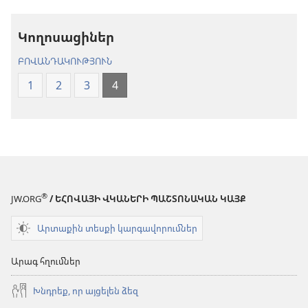
աշխարհ»
թարգմանութ
թարգմանություն
(2024)
Կողոսացիներ
(2024)
ԲՈՎԱՆԴԱԿՈՒԹՅՈՒՆ
1
2
3
4
®
JW.ORG
/ ԵՀՈՎԱՅԻ ՎԿԱՆԵՐԻ ՊԱՇՏՈՆԱԿԱՆ ԿԱՅՔ
Արտաքին տեսքի կարգավորումներ
Արագ հղումներ
Խնդրեք, որ այցելեն ձեզ