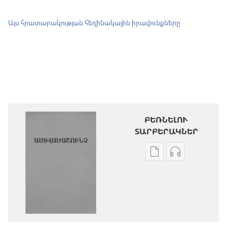
Այս հրատարակության հեղինակային իրավունքները
ԲԵՌՆԵԼՈՒ
ՏԱՐԲԵՐԱԿՆԵՐ
Թվային
Աուդիոձայն
հրատարակությու
բեռնելու
բեռնելու
տարբերակն
տարբերակներ
Աստվածաշու
Աստվածաշունչ.
«Նոր
«Նոր
աշխարհ»