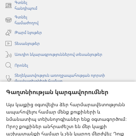
Գտնել
(բացվում
հանդիպում
է
Գտնել
նոր
(բացվում
համաժողով
պատուհան)
է
Թարմ նյութեր
նոր
պատուհան)
Տեսանյութեր
Աուդիո նկարագրություններով տեսանյութեր
Որոնել
Տեղեկատվություն առողջապահության ոլորտի
մասնագետների համար
Գաղտնիության կարգավորումներ
Գլոբալ հաղորդակցություն
Օգնություն
Այս կայքից օգտվելիս ձեր հարմարավետությունն
ապահովելու համար մենք քուքիների և
Նվիրատվություններ
նմանատիպ տեխնոլոգիաներ ենք օգտագործում։
(բացվում
է
Որոշ քուքիներ անհրաժեշտ են մեր կայքի
նոր
աշխատանքի համար և չեն կարող մերժվել։ Դուք
Դիտարանի ՕՆԼԱՅՆ ԳՐԱԴԱՐԱՆ