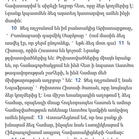
հավատարիմ և սիրելի եղբոր հետ, որը ձեր կողմերից է:
Նրանք կպատմեն ձեզ այստեղ կատարվող ամեն ինչի
մասին:
10
Ձեզ ողջունում են իմ բանտակից Արիստարքոսը,
+
+
Բառնաբասի զարմիկ Մարկոսը
(ում մասին ձեզ
+
ասվել էր, որ ջերմ ընդունեք,
եթե ձեզ մոտ գա)
11
և
Հիսուսը, որին Հուստոս են կոչում: Նրանք
թլփատվածներից են: Թլփատվածներից միայն նրանք
են, որ համագործակցում են ինձ հետ ի նպաստ Աստծու
թագավորության շահերի, և ինձ համար մեծ
մխիթարության աղբյուր
են:
12
Ձեզ ողջունում է նաև
*
+
Եպաֆրասը՝
Քրիստոս Հիսուսի ծառան, որը նույնպես
ձեր կողմերից է: Նա միշտ եռանդագին աղոթում է ձեզ
համար, որպեսզի մնաք հոգևորապես հասուն և ամուր
համոզվածություն ունենաք Աստծու կամքին առնչվող
ամեն ինչում:
13
Վստահեցնում եմ, որ նա ջանք չի
խնայում ձեզ համար, ինչպես նաև Լաոդիկեայում և
Հիերապոլիսում ապրող հավատակիցների համար:
+