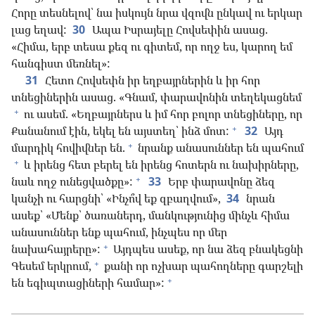
Հորը տեսնելով՝ նա իսկույն նրա վզովն ընկավ ու երկար
լաց եղավ:
30
Ապա Իսրայելը Հովսեփին ասաց.
«Հիմա, երբ տեսա քեզ ու գիտեմ, որ ողջ ես, կարող եմ
հանգիստ մեռնել»:
31
Հետո Հովսեփն իր եղբայրներին և իր հոր
տնեցիներին ասաց. «Գնամ, փարավոնին տեղեկացնեմ
+
ու ասեմ. «Եղբայրներս և իմ հոր բոլոր տնեցիները, որ
+
Քանանում էին, եկել են այստեղ՝ ինձ մոտ:
32
Այդ
+
մարդիկ հովիվներ են.
նրանք անասուններ են պահում
+
և իրենց հետ բերել են իրենց հոտերն ու նախիրները,
+
նաև ողջ ունեցվածքը»:
33
Երբ փարավոնը ձեզ
կանչի ու հարցնի՝ «Ինչո՞վ եք զբաղվում»,
34
նրան
ասեք՝ «Մենք՝ ծառաներդ, մանկությունից մինչև հիմա
անասուններ ենք պահում, ինչպես որ մեր
+
նախահայրերը»:
Այդպես ասեք, որ նա ձեզ բնակեցնի
+
Գեսեմ երկրում,
քանի որ ոչխար պահողները գարշելի
+
են եգիպտացիների համար»: