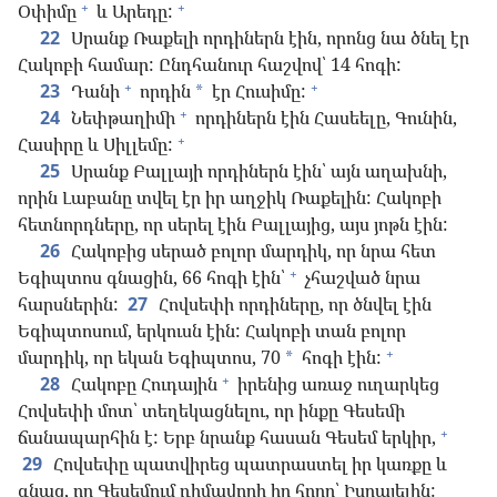
+
+
Օփիմը
և Արեդը:
22
Սրանք Ռաքելի որդիներն էին, որոնց նա ծնել էր
Հակոբի համար: Ընդհանուր հաշվով՝ 14 հոգի:
+
+
23
Դանի
որդին
էր Հուսիմը:
*
+
24
Նեփթաղիմի
որդիներն էին Հասեելը, Գունին,
+
Հասիրը և Սիլլեմը:
25
Սրանք Բալլայի որդիներն էին՝ այն աղախնի,
որին Լաբանը տվել էր իր աղջիկ Ռաքելին: Հակոբի
հետնորդները, որ սերել էին Բալլայից, այս յոթն էին:
26
Հակոբից սերած բոլոր մարդիկ, որ նրա հետ
+
Եգիպտոս գնացին, 66 հոգի էին՝
չհաշված նրա
հարսներին:
27
Հովսեփի որդիները, որ ծնվել էին
Եգիպտոսում, երկուսն էին: Հակոբի տան բոլոր
+
մարդիկ, որ եկան Եգիպտոս, 70
հոգի էին:
*
+
28
Հակոբը Հուդային
իրենից առաջ ուղարկեց
Հովսեփի մոտ՝ տեղեկացնելու, որ ինքը Գեսեմի
+
ճանապարհին է: Երբ նրանք հասան Գեսեմ երկիր,
29
Հովսեփը պատվիրեց պատրաստել իր կառքը և
գնաց, որ Գեսեմում դիմավորի իր հորը՝ Իսրայելին: