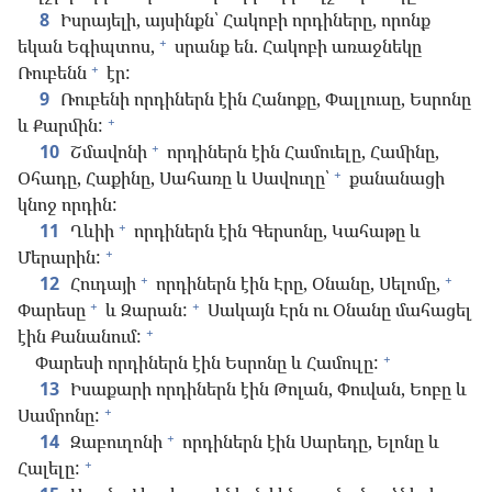
8
Իսրայելի, այսինքն՝ Հակոբի որդիները, որոնք
+
եկան Եգիպտոս,
սրանք են. Հակոբի առաջնեկը
+
Ռուբենն
էր:
9
Ռուբենի որդիներն էին Հանոքը, Փալլուսը, Եսրոնը
+
և Քարմին:
+
10
Շմավոնի
որդիներն էին Համուելը, Համինը,
+
Օհադը, Հաքինը, Սահառը և Սավուղը՝
քանանացի
կնոջ որդին:
+
11
Ղևիի
որդիներն էին Գերսոնը, Կահաթը և
+
Մերարին:
+
+
12
Հուդայի
որդիներն էին Էրը, Օնանը, Սելոմը,
+
+
Փարեսը
և Զարան:
Սակայն Էրն ու Օնանը մահացել
+
էին Քանանում:
+
Փարեսի որդիներն էին Եսրոնը և Համուլը:
13
Իսաքարի որդիներն էին Թոլան, Փուվան, Եոբը և
+
Սամրոնը:
+
14
Զաբուղոնի
որդիներն էին Սարեդը, Ելոնը և
+
Հալելը: