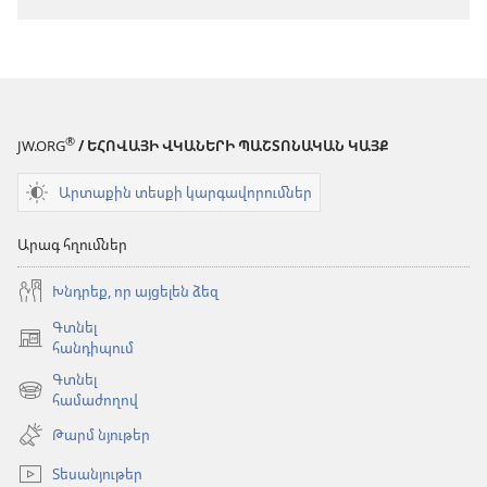
®
JW.ORG
/ ԵՀՈՎԱՅԻ ՎԿԱՆԵՐԻ ՊԱՇՏՈՆԱԿԱՆ ԿԱՅՔ
Արտաքին տեսքի կարգավորումներ
Արագ հղումներ
Խնդրեք, որ այցելեն ձեզ
Գտնել
(բացվում
հանդիպում
է
Գտնել
նոր
(բացվում
համաժողով
պատուհան)
է
Թարմ նյութեր
նոր
պատուհան)
Տեսանյութեր