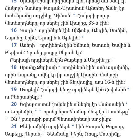
15
Սրանք Լիայի որդիներն էին, որոնց նա ծնել էր
Հակոբի համար Փադան-Արամում: Այնտեղ ծնվել էր
+
նաև նրանց աղջիկը՝ Դինան:
Հակոբի բոլոր
հետնորդները, որ սերել էին Լիայից, 33-ն էին:
+
16
Գադի
որդիներն էին Սիֆոնը, Անգին, Սունին,
+
Եսբոնը, Էրին, Արոդին և Արելին:
+
17
Ասերի
որդիներն էին Եմնան, Եսուան, Եսվին և
Բերիան: Նրանց քույրը Սերան էր:
+
Բերիայի որդիներն էին Քաբերը և Մելքիելը:
+
18
Սրանք Զելփայի
որդիներն էին՝ այն աղախնի,
որին Լաբանը տվել էր իր աղջիկ Լիային: Հակոբի
հետնորդները, որ սերել էին Զելփայից, այս 16-ն էին:
+
19
Ռաքելի՝ Հակոբի կնոջ որդիներն էին Հովսեփն
+
ու Բենիամինը:
+
20
Եգիպտոսում Հովսեփն ունեցել էր Մանասեին
+
ու Եփրեմին,
որոնց նրա համար ծնել էր Ասանեթը՝
*
+
Օն
քաղաքի քուրմ Պետափրեայի աղջիկը:
*
+
21
Բենիամինի որդիներն
էին Բաղան, Բոքորը,
+
Ասբելը, Գերան,
Նեեմանը, Էհին, Ռոսը, Մուփիմը,