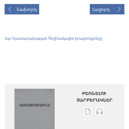
Նախորդ
Հաջորդ
Այս հրատարակության հեղինակային իրավունքները
ԲԵՌՆԵԼՈՒ
ՏԱՐԲԵՐԱԿՆԵՐ
Թվային
Աուդիոձայն
հրատարակությու
բեռնելու
բեռնելու
տարբերակն