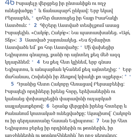
46
Իսրայելը վերցրեց իր ընտանիքն ու ողջ
ունեցվածքը
և ճանապարհ ընկավ: Երբ եկավ
*
+
Բերսաբեե,
զոհեր մատուցեց իր հայր Իսահակի
+
Աստծուն:
2
Գիշերը Աստված տեսիլքում ասաց
Իսրայելին. «Հակո՛բ, Հակո՛բ»: Նա պատասխանեց. «Այո՛,
Տե՛ր»:
3
Աստված շարունակեց. «Ես ճշմարիտ
+
Աստվածն եմ՝ քո հոր Աստվածը:
Մի՛ վախեցիր
Եգիպտոս գնալուց, քանի որ այնտեղ քեզ մեծ ազգ
+
կդարձնեմ:
4
Ես քեզ հետ կլինեմ, երբ գնաս
+
Եգիպտոս, և անպայման կհանեմ քեզ այնտեղից:
Երբ
+
մահանաս, Հովսեփն իր ձեռքով կփակի քո աչքերը»:
*
5
Դրանից հետո Հակոբը հեռացավ Բերսաբեեից:
Իսրայելի որդիները իրենց հորը, երեխաներին ու
կանանց փոխադրեցին փարավոնի ուղարկած
սայլակառքերով:
6
Նրանք վերցրին իրենց հոտերը և
Քանանում կուտակած ունեցվածքը: Այսպիսով՝ Հակոբն
ու իր գերդաստանը հասան Եգիպտոս:
7
Նա իր հետ
Եգիպտոս բերեց իր որդիներին ու թոռներին, իր
աղջիկներին ու թոռնուհիներին՝ իր ողջ սերունդը: