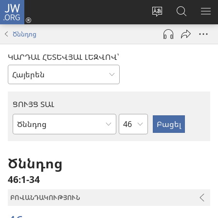
JW.ORG
Մուտքագրվել
(բացվում
Փոխել
Որոնում
ՑՈ
է
կայքի
JW.ORG
ՏԱ
Ծննդոց
նոր
լեզուն
կայքում
ՄԵ
պատուհան)
ԿԱՐԴԱԼ ՀԵՏԵՎՅԱԼ ԼԵԶՎՈՎ՝
ՑՈՒՅՑ ՏԱԼ
Ըստ
Աստվածաշնչյան
գլուխների
գիրք
Ծննդոց
46։1-34
ԲՈՎԱՆԴԱԿՈՒԹՅՈՒՆ