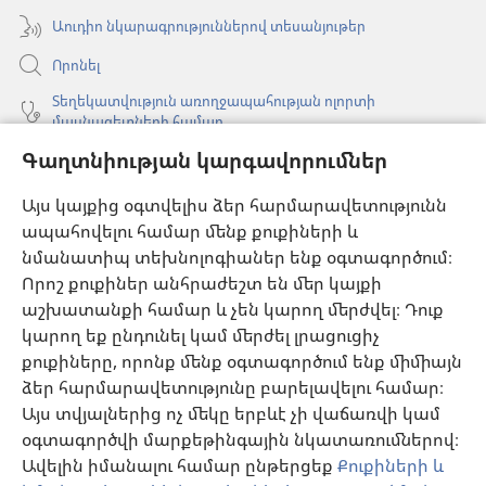
Աուդիո նկարագրություններով տեսանյութեր
Որոնել
Տեղեկատվություն առողջապահության ոլորտի
մասնագետների համար
Գաղտնիության կարգավորումներ
Գլոբալ հաղորդակցություն
Օգնություն
Այս կայքից օգտվելիս ձեր հարմարավետությունն
ապահովելու համար մենք քուքիների և
Նվիրատվություններ
նմանատիպ տեխնոլոգիաներ ենք օգտագործում։
(բացվում
է
Որոշ քուքիներ անհրաժեշտ են մեր կայքի
նոր
աշխատանքի համար և չեն կարող մերժվել։ Դուք
Դիտարանի ՕՆԼԱՅՆ ԳՐԱԴԱՐԱՆ
(բացվում
պատուհան)
կարող եք ընդունել կամ մերժել լրացուցիչ
է
®
JW Hub
քուքիները, որոնք մենք օգտագործում ենք միմիայն
նոր
(բացվում
պատուհան)
ձեր հարմարավետությունը բարելավելու համար։
է
®
JW Library
հավելված
նոր
Այս տվյալներից ոչ մեկը երբևէ չի վաճառվի կամ
պատուհան)
օգտագործվի մարքեթինգային նկատառումներով։
Watchtower Library
Ավելին իմանալու համար ընթերցեք
Քուքիների և