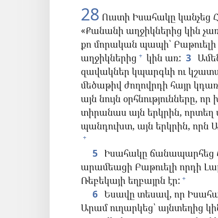
28
Ուստի Իսահակը կանչեց Հ
«Քանանի աղջիկներից կին չառ
քո մորական պապի՝ Բաթուելի տ
աղջիկներից
կին առ:
3
Ամեն
+
զավակներ կպարգևի ու կշատաց
մեծաթիվ ժողովրդի հայր կդա
այն նույն օրհնությունները, ո
տիրանաս այն երկրին, որտեղ
պանդուխտ, այն երկրին, որն
+
5
Իսահակը ճանապարհեց Հ
արամեացի Բաթուելի որդի Լա
Ռեբեկայի եղբայրն էր:
+
6
Եսավը տեսավ, որ Իսահա
Արամ ուղարկեց՝ այնտեղից կին