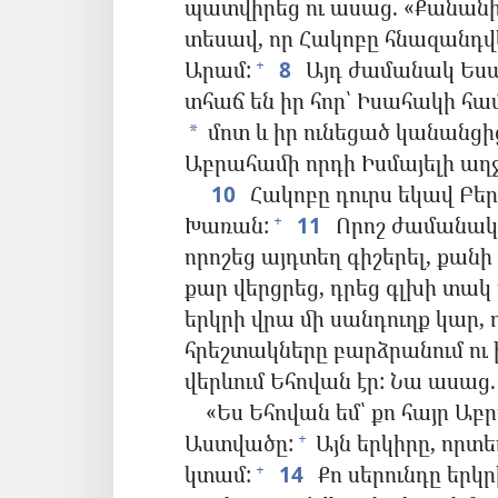
պատվիրեց ու ասաց. «Քանանի 
տեսավ, որ Հակոբը հնազանդվե
Արամ:
8
Այդ ժամանակ Եսա
+
տհաճ են իր հոր՝ Իսահակի հա
մոտ և իր ունեցած կանանցից
*
Աբրահամի որդի Իսմայելի աղջ
10
Հակոբը դուրս եկավ Բե
Խառան:
11
Որոշ ժամանակ ա
+
որոշեց այդտեղ գիշերել, քանի
քար վերցրեց, դրեց գլխի տակ 
երկրի վրա մի սանդուղք կար, ո
հրեշտակները բարձրանում ու ի
վերևում Եհովան էր: Նա ասաց.
«Ես Եհովան եմ՝ քո հայր Ա
Աստվածը:
Այն երկիրը, որտե
+
կտամ:
14
Քո սերունդը երկ
+