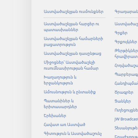
Աստվածաշնչյան ուսմունքներ
Գրադարա
Աստվածաշնչյան հարցեր ու
Աստվածաշ
պատասխաններ
Գրքեր
Աստվածաշնչյան համարների
Գրքույկներ
բացատրություն
Թերթիկներ
Աստվածաշնչյան դասընթաց
հրավիրատ
Միջոցներ՝ Աստվածաշնչի
Հոդվածաշ
ուսումնասիրության համար
Պարբերագ
Խաղաղություն և
երջանկություն
Հանդիպման
Ամուսնություն և ընտանիք
Ծրագրեր
Պատանիներ և
Ցանկեր
երիտասարդներ
Ուղեցույցն
Երեխաներ
JW Broadcas
Հավատ առ Աստված
Տեսանյութե
Գիտություն և Աստվածաշունչ
Երաժշտությ