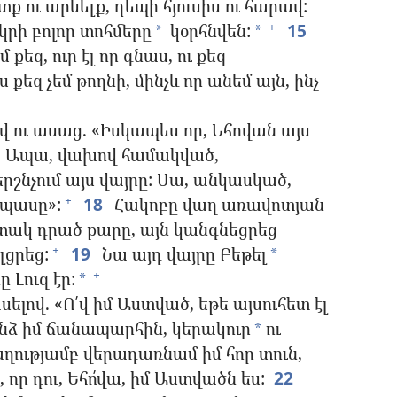
 ու արևելք, դեպի հյուսիս ու հարավ:
րկրի բոլոր տոհմերը
կօրհնվեն:
15
+
*
*
քեզ, ուր էլ որ գնաս, ու քեզ
 քեզ չեմ թողնի, մինչև որ անեմ այն, ինչ
 ու ասաց. «Իսկապես որ, Եհովան այս
Ապա, վախով համակված,
երշնչում այս վայրը: Սա, անկասկած,
րպասը»:
18
Հակոբը վաղ առավոտյան
+
 տակ դրած քարը, այն կանգնեցրեց
լցրեց:
19
Նա այդ վայրը Բեթել
+
*
 Լուզ էր:
+
*
լով. «Ո՛վ իմ Աստված, եթե այսուհետ էլ
ինձ իմ ճանապարհին, կերակուր
ու
*
ղությամբ վերադառնամ իմ հոր տուն,
որ դու, Եհո՛վա, իմ Աստվածն ես:
22