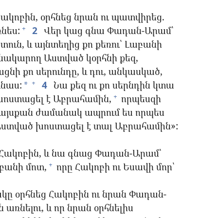
ակոբին, օրհնեց նրան ու պատվիրեց.
նես:
2
Վեր կաց գնա Փադան-Արամ՝
+
ուն, և այնտեղից քո քեռու՝ Լաբանի
ակարող Աստված կօրհնի քեզ,
նի քո սերունդը, և դու, անկասկած,
ռնաս:
4
Նա քեզ ու քո սերնդին կտա
+
*
ր խոստացել է Աբրահամին,
որպեսզի
+
 այսքան ժամանակ ապրում ես որպես
 Աստված խոստացել է տալ Աբրահամին»:
ակոբին, և նա գնաց Փադան-Արամ՝
բանի մոտ,
որը Հակոբի ու Եսավի մոր՝
+
կը օրհնեց Հակոբին ու նրան Փադան-
 առնելու, և որ նրան օրհնելիս