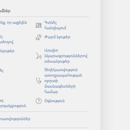
ւմներ
եք, որ այցելեն
Գտնել
(բացվում
հանդիպում
է
լ
Թարմ նյութեր
նոր
աժողով
պատուհան)
Աուդիո
նյութեր
նկարագրություններով
ն)
տեսանյութեր
Տեղեկատվություն
ել
առողջապահության
ոլորտի
մասնագետների
համար
ալ
Օգնություն
րդակցություն
րատվություններ