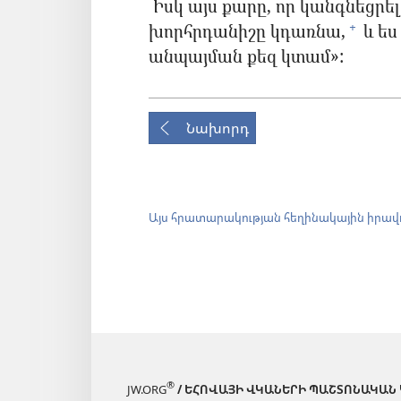
Իսկ այս քարը, որ կանգնեցրել
խորհրդանիշը կդառնա,
և ես
+
անպայման քեզ կտամ»:
Նախորդ
Այս հրատարակության հեղինակային իրավ
®
JW.ORG
/ ԵՀՈՎԱՅԻ ՎԿԱՆԵՐԻ ՊԱՇՏՈՆԱԿԱՆ