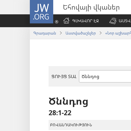
JW.ORG
Եհովայի վկաներ
ԳԼԽԱՎՈՐ ԷՋ
ԱՍՏՎ
Գրադարան
Աստվածաշնչեր
«Նոր աշխարհ»
ՑՈՒՅՑ ՏԱԼ
Աստվածաշնչյան
գիրք
Ծննդոց
28։1-22
ԲՈՎԱՆԴԱԿՈՒԹՅՈՒՆ