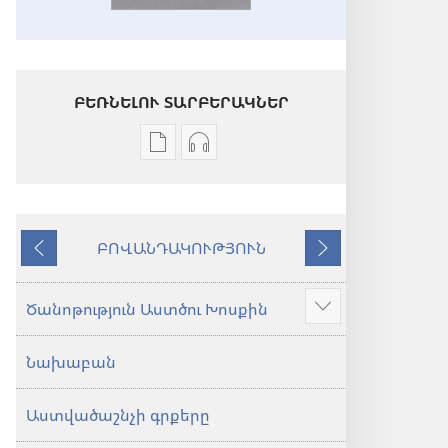
ԲԵՌՆԵԼՈՒ ՏԱՐԲԵՐԱԿՆԵՐ
Թվային
Աուդիոձայնագրությունները
հրատարակությունները
բեռնելու
բեռնելու
տարբերակներ
տարբերակներ
Աստվածաշունչ.
ԲՈՎԱՆԴԱԿՈՒԹՅՈՒՆ
Աստվածաշունչ.
«Նոր
Նախորդ
Հաջորդ
«Նոր
աշխարհ»
աշխարհ»
թարգմանություն
Ծանոթություն Աստծու Խոսքին
Ցույց
թարգմանություն
(2024)
տալ
(2024)
Նախաբան
ավելին
Աստվածաշնչի գրքերը