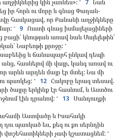
աղջիկներից կին չառնես»:
7
Նաև
+
ց իր հորն ու մորը և գնաց Փադան-
վը հասկացավ, որ Քանանի աղջիկները
մար:
9
Ուստի գնաց իսմայելացիների
+
 բացի՝ կնության առավ նաև Մայելեթին՝
կան՝ Նաբեոթի քրոջը:
+
րսաբեեից և ճանապարհ ընկավ դեպի
նց, հասնելով մի վայր, կանգ առավ ու
 որ արևն արդեն մայր էր մտել: Նա մի
ու պառկեց:
12
Հակոբը երազ տեսավ.
+
րի ծայրը երկինք էր հասնում, և Աստծու
ջնում էին դրանով:
13
Սանդուղքի
+
բրահամի Աստվածը և Իսահակի
ղ դու պառկած ես, քեզ ու քո սերնդին
րի փոշեհատիկների չափ կշատացնեմ:
+