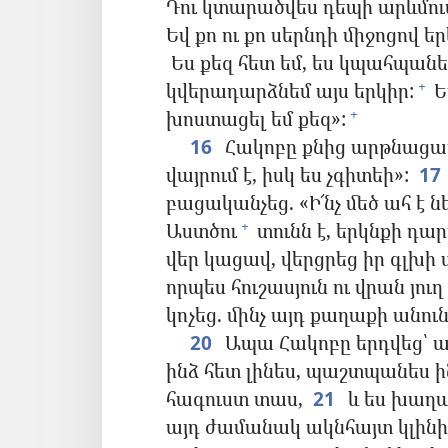
Դու կտարածվես դեպի արևմուտք
Եվ քո ու քո սերնդի միջոցով ե
Ես քեզ հետ եմ, ես կպահպանեմ 
կվերադարձնեմ այս երկիր:
Ես
+
խոստացել եմ քեզ»:
+
16
Հակոբը քնից արթնացավ
վայրում է, իսկ ես չգիտեի»:
17
բացականչեց. «Ի՜նչ մեծ ահ է ն
Աստծու
տունն է, երկնքի դա
+
վեր կացավ, վերցրեց իր գլխի
որպես հուշասյուն ու վրան յուղ 
կոչեց. մինչ այդ քաղաքի անունը
20
Ապա Հակոբը երդվեց՝ ասե
ինձ հետ լինես, պաշտպանես 
հագուստ տաս,
21
և ես խաղա
այդ ժամանակ ակնհայտ կլինի, 