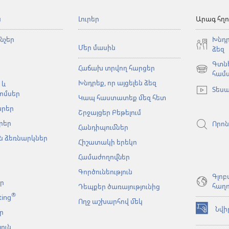
ն
Լուրեր
Արագ հղո
նչեր
Խնդր
Մեր մասին
ձեզ
Գտնե
Հաճախ տրվող հարցեր
(բացվում
համ
Խնդրեք, որ այցելեն ձեզ
է
 և
Տեսա
նոր
ոմսեր
Կապ հաստատեք մեզ հետ
պատուհա
արեր
Շրջայցեր Բեթելում
րեր
Որոն
Հանդիպումներ
 ձեռնարկներ
Հիշատակի երեկո
Համաժողովներ
Գործունեություն
Գլոբ
եր
հաղո
Դեպքեր ծառայությունից
®
ting
Ողջ աշխարհով մեկ
Նվի
ր
(բացվում
է
ուն