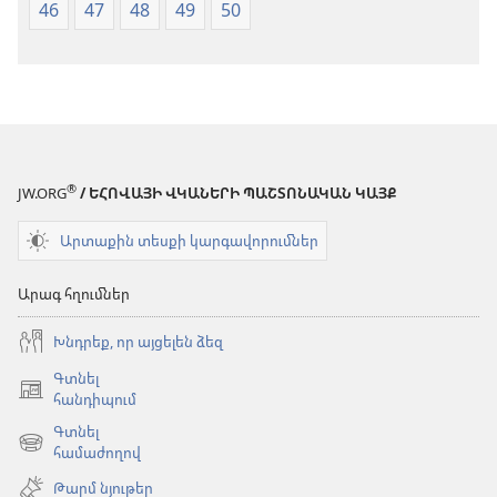
46
47
48
49
50
®
JW.ORG
/ ԵՀՈՎԱՅԻ ՎԿԱՆԵՐԻ ՊԱՇՏՈՆԱԿԱՆ ԿԱՅՔ
Արտաքին տեսքի կարգավորումներ
Արագ հղումներ
Խնդրեք, որ այցելեն ձեզ
Գտնել
(բացվում
հանդիպում
է
Գտնել
նոր
(բացվում
համաժողով
պատուհան)
է
Թարմ նյութեր
նոր