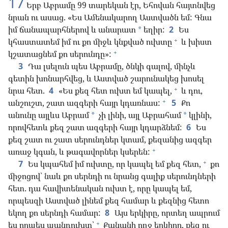
17
Երբ Աբրամը 99 տարեկան էր, Եհովան հայտնվեց
նրան ու ասաց. «Ես Ամենակարող Աստվածն եմ: Գնա
իմ ճանապարհներով և անարատ
եղիր:
2
Ես
*
+
կհաստատեմ իմ ու քո միջև կնքված ուխտը
և խիստ
+
կշատացնեմ քո սերունդը»:
3
Դա լսելուն պես Աբրամը, ծնկի գալով, մինչև
գետին խոնարհվեց, և Աստված շարունակեց խոսել
+
նրա հետ.
4
«Ես քեզ հետ ուխտ եմ կապել,
և դու,
+
անշուշտ, շատ ազգերի հայր կդառնաս:
5
Քո
անունը այլևս Աբրամ
չի լինի, այլ Աբրահամ
կլինի,
*
*
որովհետև քեզ շատ ազգերի հայր կդարձնեմ:
6
Ես
քեզ շատ ու շատ սերունդներ կտամ, քեզանից ազգեր
+
առաջ կգան, և թագավորներ կսերեն:
+
7
Ես կպահեմ իմ ուխտը, որ կապել եմ քեզ հետ,
քո
միջոցով՝ նաև քո սերնդի ու նրանց գալիք սերունդների
հետ. դա հավիտենական ուխտ է, որը կապել եմ,
որպեսզի Աստված լինեմ քեզ համար և քեզնից հետո
եկող քո սերնդի համար:
8
Այս երկիրը, որտեղ ապրում
+
ես որպես պանդուխտ՝
Քանանի ողջ երկիրը, քեզ ու