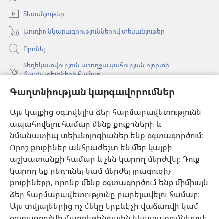
պատուհան)
Տեսանյութեր
Աուդիո նկարագրություններով տեսանյութեր
Որոնել
Տեղեկատվություն առողջապահության ոլորտի
մասնագետների համար
Գաղտնիության կարգավորումներ
Գլոբալ հաղորդակցություն
Օգնություն
Այս կայքից օգտվելիս ձեր հարմարավետությունն
ապահովելու համար մենք քուքիների և
Նվիրատվություններ
նմանատիպ տեխնոլոգիաներ ենք օգտագործում։
(բացվում
է
Որոշ քուքիներ անհրաժեշտ են մեր կայքի
նոր
աշխատանքի համար և չեն կարող մերժվել։ Դուք
Դիտարանի ՕՆԼԱՅՆ ԳՐԱԴԱՐԱՆ
(բացվում
պատուհան)
կարող եք ընդունել կամ մերժել լրացուցիչ
է
®
JW Hub
քուքիները, որոնք մենք օգտագործում ենք միմիայն
նոր
(բացվում
պատուհան)
ձեր հարմարավետությունը բարելավելու համար։
է
®
JW Library
հավելված
նոր
Այս տվյալներից ոչ մեկը երբևէ չի վաճառվի կամ
պատուհան)
օգտագործվի մարքեթինգային նկատառումներով։