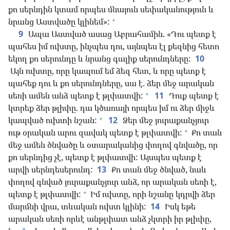
քո սերնդին կտամ որպես մնայուն սեփականություն և
+
նրանց Աստվածը կլինեմ»:
9
Ապա Աստված ասաց Աբրահամին. «Դու պետք է
պահես իմ ուխտը, ինչպես դու, այնպես էլ քեզնից հետո
եկող քո սերունդը և նրանց գալիք սերունդները:
10
Այն ուխտը, որը կապում եմ ձեզ հետ, և որը պետք է
պահեք դու և քո սերունդները, սա է. ձեր մեջ արական
+
սեռի ամեն անձ պետք է թլփատվի:
11
Դուք պետք է
կտրեք ձեր թլիփը. դա կծառայի որպես իմ ու ձեր միջև
+
կապված ուխտի նշան:
12
Ձեր մեջ յուրաքանչյուր
+
ութ օրական արու զավակ պետք է թլփատվի:
Քո տան
մեջ ամեն ծնվածը և օտարականից փողով գնվածը, որ
քո սերնդից չէ, պետք է թլփատվի: Այսպես պետք է
արվի սերնդեսերունդ:
13
Քո տան մեջ ծնված, նաև
փողով գնված յուրաքանչյուր անձ, որ արական սեռի է,
+
պետք է թլփատվի:
Իմ ուխտը, որի նշանը կդրվի ձեր
մարմնի վրա, տևական ուխտ կլինի:
14
Իսկ եթե
արական սեռի որևէ անթլփատ անձ չկտրի իր թլիփը,