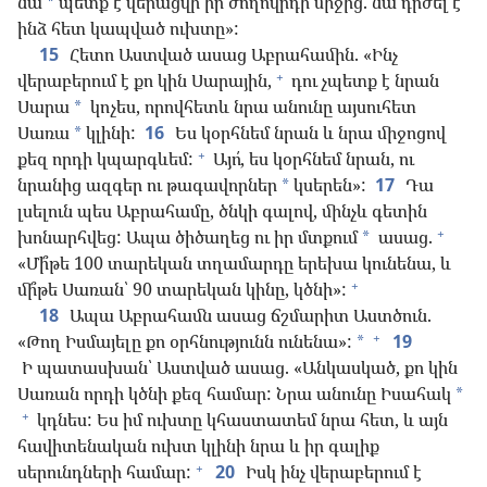
նա
պետք է վերացվի իր ժողովրդի միջից. նա դրժել է
*
ինձ հետ կապված ուխտը»:
15
Հետո Աստված ասաց Աբրահամին. «Ինչ
+
վերաբերում է քո կին Սարային,
դու չպետք է նրան
Սարա
կոչես, որովհետև նրա անունը այսուհետ
*
Սառա
կլինի:
16
Ես կօրհնեմ նրան և նրա միջոցով
*
+
քեզ որդի կպարգևեմ:
Այո՛, ես կօրհնեմ նրան, ու
նրանից ազգեր ու թագավորներ
կսերեն»:
17
Դա
*
լսելուն պես Աբրահամը, ծնկի գալով, մինչև գետին
+
խոնարհվեց: Ապա ծիծաղեց ու իր մտքում
ասաց.
*
«Մի՞թե 100 տարեկան տղամարդը երեխա կունենա, և
+
մի՞թե Սառան՝ 90 տարեկան կինը, կծնի»:
18
Ապա Աբրահամն ասաց ճշմարիտ Աստծուն.
+
«Թող Իսմայելը քո օրհնությունն ունենա»:
19
*
Ի պատասխան՝ Աստված ասաց. «Անկասկած, քո կին
Սառան որդի կծնի քեզ համար: Նրա անունը Իսահակ
*
+
կդնես: Ես իմ ուխտը կհաստատեմ նրա հետ, և այն
հավիտենական ուխտ կլինի նրա և իր գալիք
+
սերունդների համար:
20
Իսկ ինչ վերաբերում է