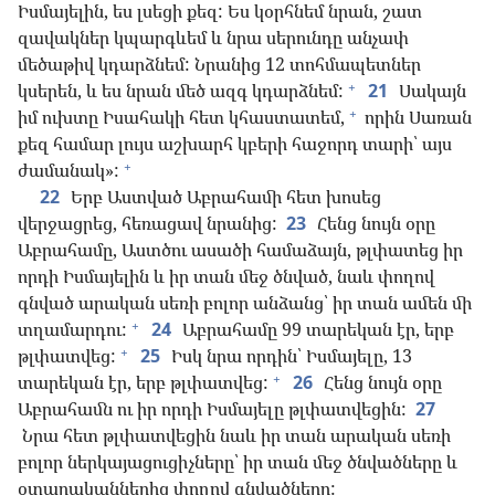
Իսմայելին, ես լսեցի քեզ: Ես կօրհնեմ նրան, շատ
զավակներ կպարգևեմ և նրա սերունդը անչափ
մեծաթիվ կդարձնեմ: Նրանից 12 տոհմապետներ
+
կսերեն, և ես նրան մեծ ազգ կդարձնեմ:
21
Սակայն
+
իմ ուխտը Իսահակի հետ կհաստատեմ,
որին Սառան
քեզ համար լույս աշխարհ կբերի հաջորդ տարի՝ այս
+
ժամանակ»:
22
Երբ Աստված Աբրահամի հետ խոսեց
վերջացրեց, հեռացավ նրանից:
23
Հենց նույն օրը
Աբրահամը, Աստծու ասածի համաձայն, թլփատեց իր
որդի Իսմայելին և իր տան մեջ ծնված, նաև փողով
գնված արական սեռի բոլոր անձանց՝ իր տան ամեն մի
+
տղամարդու:
24
Աբրահամը 99 տարեկան էր, երբ
+
թլփատվեց:
25
Իսկ նրա որդին՝ Իսմայելը, 13
+
տարեկան էր, երբ թլփատվեց:
26
Հենց նույն օրը
Աբրահամն ու իր որդի Իսմայելը թլփատվեցին:
27
Նրա հետ թլփատվեցին նաև իր տան արական սեռի
բոլոր ներկայացուցիչները՝ իր տան մեջ ծնվածները և
օտարականներից փողով գնվածները: