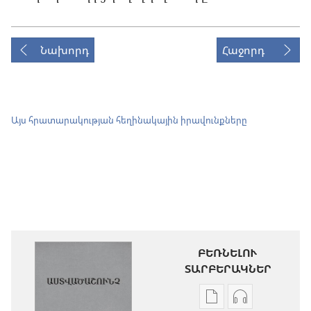
Նախորդ
Հաջորդ
Այս հրատարակության հեղինակային իրավունքները
ԲԵՌՆԵԼՈՒ
ՏԱՐԲԵՐԱԿՆԵՐ
Թվային
Աուդիոձայն