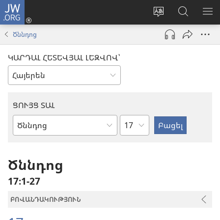
JW.ORG
Մուտքագրվել
(բացվում
Փոխել
Որոնում
ՑՈ
է
կայքի
JW.ORG
ՏԱ
Ծննդոց
նոր
լեզուն
կայքում
ՄԵ
պատուհան)
ԿԱՐԴԱԼ ՀԵՏԵՎՅԱԼ ԼԵԶՎՈՎ՝
ՑՈՒՅՑ ՏԱԼ
Ըստ
Աստվածաշնչյան
գլուխների
գիրք
Ծննդոց
17։1-27
ԲՈՎԱՆԴԱԿՈՒԹՅՈՒՆ