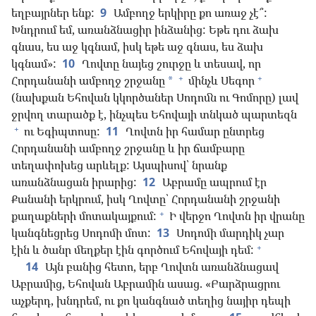
եղբայրներ ենք:
9
Ամբողջ երկիրը քո առաջ չէ՞:
Խնդրում եմ, առանձնացիր ինձանից: Եթե դու ձախ
գնաս, ես աջ կգնամ, իսկ եթե աջ գնաս, ես ձախ
կգնամ»:
10
Ղովտը նայեց շուրջը և տեսավ, որ
+
+
Հորդանանի ամբողջ շրջանը
մինչև Սեգոր
*
(նախքան Եհովան կկործաներ Սոդոմն ու Գոմորը) լավ
ջրվող տարածք է, ինչպես Եհովայի տնկած պարտեզն
+
ու Եգիպտոսը:
11
Ղովտն իր համար ընտրեց
Հորդանանի ամբողջ շրջանը և իր ճամբարը
տեղափոխեց արևելք: Այսպիսով՝ նրանք
առանձնացան իրարից:
12
Աբրամը ապրում էր
Քանանի երկրում, իսկ Ղովտը՝ Հորդանանի շրջանի
+
քաղաքների մոտակայքում:
Ի վերջո Ղովտն իր վրանը
կանգնեցրեց Սոդոմի մոտ:
13
Սոդոմի մարդիկ չար
+
էին և ծանր մեղքեր էին գործում Եհովայի դեմ:
14
Այն բանից հետո, երբ Ղովտն առանձնացավ
Աբրամից, Եհովան Աբրամին ասաց. «Բարձրացրու
աչքերդ, խնդրեմ, ու քո կանգնած տեղից նայիր դեպի