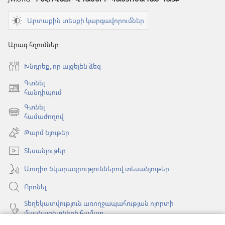
Արտաքին տեսքի կարգավորումներ
Արագ հղումներ
Խնդրեք, որ այցելեն ձեզ
Գտնել
(բացվում
հանդիպում
է
Գտնել
նոր
(բացվում
համաժողով
պատուհան)
է
Թարմ նյութեր
նոր
պատուհան)
Տեսանյութեր
Աուդիո նկարագրություններով տեսանյութեր
Որոնել
Տեղեկատվություն առողջապահության ոլորտի
մասնագետների համար