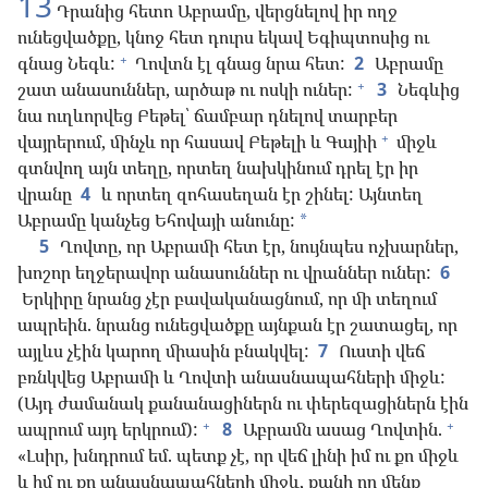
13
Դրանից հետո Աբրամը, վերցնելով իր ողջ
ունեցվածքը, կնոջ հետ դուրս եկավ Եգիպտոսից ու
+
գնաց Նեգև:
Ղովտն էլ գնաց նրա հետ:
2
Աբրամը
+
շատ անասուններ, արծաթ ու ոսկի ուներ:
3
Նեգևից
նա ուղևորվեց Բեթել՝ ճամբար դնելով տարբեր
+
վայրերում, մինչև որ հասավ Բեթելի և Գայիի
միջև
գտնվող այն տեղը, որտեղ նախկինում դրել էր իր
վրանը
4
և որտեղ զոհասեղան էր շինել: Այնտեղ
Աբրամը կանչեց Եհովայի անունը:
*
5
Ղովտը, որ Աբրամի հետ էր, նույնպես ոչխարներ,
խոշոր եղջերավոր անասուններ ու վրաններ ուներ:
6
Երկիրը նրանց չէր բավականացնում, որ մի տեղում
ապրեին. նրանց ունեցվածքը այնքան էր շատացել, որ
այլևս չէին կարող միասին բնակվել:
7
Ուստի վեճ
բռնկվեց Աբրամի և Ղովտի անասնապահների միջև:
(Այդ ժամանակ քանանացիներն ու փերեզացիներն էին
+
+
ապրում այդ երկրում):
8
Աբրամն ասաց Ղովտին.
«Լսիր, խնդրում եմ. պետք չէ, որ վեճ լինի իմ ու քո միջև
և իմ ու քո անասնապահների միջև, քանի որ մենք