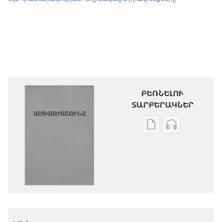
ԲԵՌՆԵԼՈՒ
ՏԱՐԲԵՐԱԿՆԵՐ
Թվային
Աուդիոձայն
հրատարակությու
բեռնելու
բեռնելու
տարբերակն
տարբերակներ
Աստվածաշու
Աստվածաշունչ.
«Նոր
«Նոր
աշխարհ»
աշխարհ»
թարգմանութ
թարգմանություն
(2024)