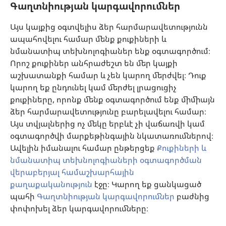
Գաղտնիության կարգավորումներ
Գլոբալ հաղորդակցություն
Օգնություն
Այս կայքից օգտվելիս ձեր հարմարավետությունն
ապահովելու համար մենք քուքիների և
Նվիրատվություններ
նմանատիպ տեխնոլոգիաներ ենք օգտագործում։
(բացվում
է
Որոշ քուքիներ անհրաժեշտ են մեր կայքի
նոր
աշխատանքի համար և չեն կարող մերժվել։ Դուք
Դիտարանի ՕՆԼԱՅՆ ԳՐԱԴԱՐԱՆ
(բացվում
պատուհան)
կարող եք ընդունել կամ մերժել լրացուցիչ
է
®
JW Hub
քուքիները, որոնք մենք օգտագործում ենք միմիայն
նոր
(բացվում
պատուհան)
ձեր հարմարավետությունը բարելավելու համար։
է
®
JW Library
հավելված
նոր
Այս տվյալներից ոչ մեկը երբևէ չի վաճառվի կամ
պատուհան)
օգտագործվի մարքեթինգային նկատառումներով։
Watchtower Library
Ավելին իմանալու համար ընթերցեք
Քուքիների և
նմանատիպ տեխնոլոգիաների օգտագործման
վերաբերյալ համաշխարհային
քաղաքականություն
էջը։ Կարող եք ցանկացած
պահի
Գաղտնիության կարգավորումներ
բաժնից
Copyright
© 2026 Watch Tower Bible and Tract Society of Pennsylvania.
ՕԳՏԱԳՈՐԾՄԱՆ ՊԱՅՄԱՆՆԵՐ
|
ԳԱՂՏՆԻՈՒԹՅԱՆ
փոփոխել ձեր կարգավորումները։
S
ՔԱՂԱՔԱԿԱՆՈՒԹՅՈՒՆ
|
ԳԱՂՏՆԻՈՒԹՅԱՆ ԿԱՐԳԱՎՈՐՈՒՄՆԵՐ