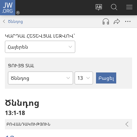
JW.ORG
Մուտքագրվել
(բացվում
Փոխել
Որոնում
ՑՈ
է
կայքի
JW.ORG
ՏԱ
Ծննդոց
նոր
լեզուն
կայքում
ՄԵ
պատուհան)
ԿԱՐԴԱԼ ՀԵՏԵՎՅԱԼ ԼԵԶՎՈՎ՝
ՑՈՒՅՑ ՏԱԼ
Ըստ
Աստվածաշնչյան
գլուխների
գիրք
Ծննդոց
13։1-18
ԲՈՎԱՆԴԱԿՈՒԹՅՈՒՆ