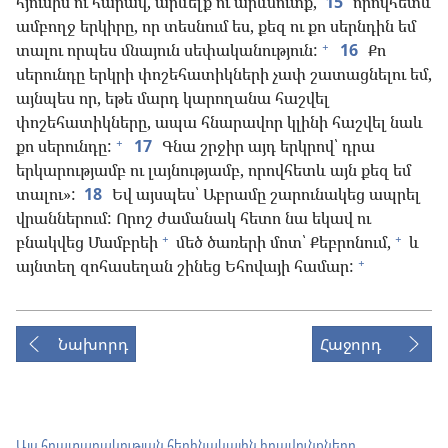
հյուսիս ու հարավ, արևելք ու արևմուտք,
15
որովհետև
ամբողջ երկիրը, որ տեսնում ես, քեզ ու քո սերնդին եմ
+
տալու որպես մնայուն սեփականություն:
16
Քո
սերունդը երկրի փոշեհատիկների չափ շատացնելու եմ,
այնպես որ, եթե մարդ կարողանա հաշվել
փոշեհատիկները, ապա հնարավոր կլինի հաշվել նաև
+
քո սերունդը:
17
Գնա շրջիր այդ երկրով՝ դրա
երկարությամբ ու լայնությամբ, որովհետև այն քեզ եմ
տալու»:
18
Եվ այսպես՝ Աբրամը շարունակեց ապրել
վրաններում: Որոշ ժամանակ հետո նա եկավ ու
+
+
բնակվեց Մամբրեի
մեծ ծառերի մոտ՝ Քեբրոնում,
և
+
այնտեղ զոհասեղան շինեց Եհովայի համար:
Նախորդ
Հաջորդ
Այս հրատարակության հեղինակային իրավունքները