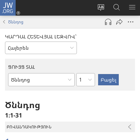
JW.ORG
Մուտքագրվել
(բացվում
Փոխել
Որոնում
ՑՈ
է
կայքի
JW.ORG
ՏԱ
Ծննդոց
նոր
լեզուն
կայքում
ՄԵ
պատուհան)
ԿԱՐԴԱԼ ՀԵՏԵՎՅԱԼ ԼԵԶՎՈՎ՝
ՑՈՒՅՑ ՏԱԼ
Ըստ
Աստվածաշնչյան
գլուխների
գիրք
Ծննդոց
1։1-31
ԲՈՎԱՆԴԱԿՈՒԹՅՈՒՆ