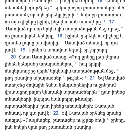
լուսավորելու համար»: Եվ այդպես եղավ:
16
Աստված
տեսանելի դարձրեց
երկու խոշոր լուսատուները՝ մեծ
*
+
լուսատուն, որ այն ցերեկը իշխի,
և փոքր լուսատուն,
+
որ այն գիշերը իշխի, ինչպես նաև աստղերը:
17
Աստված դրանք երկնային տարածության մեջ դրեց,
*
որ լուսավորեն երկիրը,
18
իշխեն ցերեկն ու գիշերը և
+
զատեն լույսը խավարից:
Աստված տեսավ, որ դա
լավ է:
19
Երեկո և առավոտ եղավ. օր չորրորդ:
20
Հետո Աստված ասաց. «Թող ջրերը լեփ-լեցուն
լինեն կենդանի արարածներով,
իսկ երկրի
*
մակերևույթից վերև՝ երկնային տարածության մեջ,
*
+
թող թևավոր արարածներ
թռչեն»:
21
Եվ Աստված
*
ստեղծեց ծովային հսկա կենդանիներին ու ջրերում
վխտացող բոլոր կենդանի արարածներին
ըստ իրենց
*
տեսակների, ինչպես նաև բոլոր թևավոր
արարածներին՝ ըստ իրենց տեսակների: Աստված
տեսավ, որ դա լավ է:
22
Եվ Աստված օրհնեց նրանց՝
+
ասելով. «Բազմացեք, շատացեք ու լցրեք ծովի
ջրերը,
իսկ երկրի վրա թող շատանան թևավոր