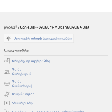
®
JW.ORG
/ ԵՀՈՎԱՅԻ ՎԿԱՆԵՐԻ ՊԱՇՏՈՆԱԿԱՆ ԿԱՅՔ
Արտաքին տեսքի կարգավորումներ
Արագ հղումներ
Խնդրեք, որ այցելեն ձեզ
Գտնել
(բացվում
հանդիպում
է
Գտնել
նոր
(բացվում
համաժողով
պատուհան)
է
Թարմ նյութեր
նոր
պատուհան)
Տեսանյութեր
Աուդիո նկարագրություններով տեսանյութեր