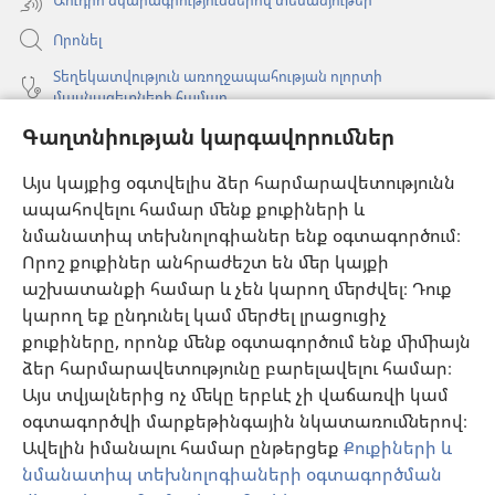
Որոնել
Տեղեկատվություն առողջապահության ոլորտի
մասնագետների համար
Գաղտնիության կարգավորումներ
Գլոբալ հաղորդակցություն
Օգնություն
Այս կայքից օգտվելիս ձեր հարմարավետությունն
ապահովելու համար մենք քուքիների և
Նվիրատվություններ
նմանատիպ տեխնոլոգիաներ ենք օգտագործում։
(բացվում
է
Որոշ քուքիներ անհրաժեշտ են մեր կայքի
նոր
աշխատանքի համար և չեն կարող մերժվել։ Դուք
Դիտարանի ՕՆԼԱՅՆ ԳՐԱԴԱՐԱՆ
(բացվում
պատուհան)
կարող եք ընդունել կամ մերժել լրացուցիչ
է
®
JW Hub
քուքիները, որոնք մենք օգտագործում ենք միմիայն
նոր
(բացվում
պատուհան)
ձեր հարմարավետությունը բարելավելու համար։
է
®
JW Library
հավելված
նոր
Այս տվյալներից ոչ մեկը երբևէ չի վաճառվի կամ
պատուհան)
օգտագործվի մարքեթինգային նկատառումներով։
Watchtower Library
Ավելին իմանալու համար ընթերցեք
Քուքիների և
նմանատիպ տեխնոլոգիաների օգտագործման