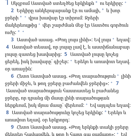
1
+
Սկզբում Աստված ստեղծեց երկինքն
ու երկիրը:
*
2
Երկիրը անկերպարանք էր ու ամայի,
և խոր
*
+
ջրերի
վրա խավար էր տիրում: Ջրերի
*
+
մակերևույթից
վեր շարժման մեջ էր Աստծու գործուն
+
ուժը:
*
+
3
Աստված ասաց. «Թող լույս լինի»: Եվ լույս
եղավ:
4
Աստված տեսավ, որ լույսը լավ է, և աստիճանաբար
լույսը զատեց խավարից:
5
Աստված լույսը կոչեց
+
ցերեկ, իսկ խավարը՝ գիշեր:
Երեկո և առավոտ եղավ.
օր առաջին:
+
6
Հետո Աստված ասաց. «Թող տարածություն
լինի
+
ջրերի միջև, և թող ջրերը բաժանվեն ջրերից»:
7
Աստված տարածություն հաստատեց և բաժանեց
ջրերը, որ դրանց մի մասը լինի տարածության
+
ներքևում, իսկ մյուս մասը՝ վերևում:
Եվ այդպես եղավ:
8
Աստված տարածությունը կոչեց երկինք:
Երեկո և
*
առավոտ եղավ. օր երկրորդ:
9
Հետո Աստված ասաց. «Թող երկնքի տակի ջրերը
+
մեկտեղ հավաքվեն, և թող ի հայտ գա ցամաքը»:
Եվ