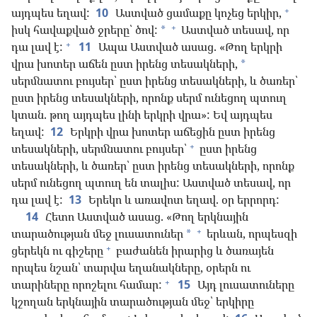
+
այդպես եղավ:
10
Աստված ցամաքը կոչեց երկիր,
+
իսկ հավաքված ջրերը՝ ծով:
Աստված տեսավ, որ
*
+
դա լավ է:
11
Ապա Աստված ասաց. «Թող երկրի
վրա խոտեր աճեն ըստ իրենց տեսակների,
*
սերմնատու բույսեր՝ ըստ իրենց տեսակների, և ծառեր՝
ըստ իրենց տեսակների, որոնք սերմ ունեցող պտուղ
կտան. թող այդպես լինի երկրի վրա»: Եվ այդպես
եղավ:
12
Երկրի վրա խոտեր աճեցին ըստ իրենց
+
տեսակների, սերմնատու բույսեր՝
ըստ իրենց
տեսակների, և ծառեր՝ ըստ իրենց տեսակների, որոնք
սերմ ունեցող պտուղ են տալիս: Աստված տեսավ, որ
դա լավ է:
13
Երեկո և առավոտ եղավ. օր երրորդ:
14
Հետո Աստված ասաց. «Թող երկնային
+
տարածության մեջ լուսատուներ
երևան, որպեսզի
*
+
ցերեկն ու գիշերը
բաժանեն իրարից և ծառայեն
որպես նշան՝ տարվա եղանակները, օրերն ու
+
տարիները որոշելու համար:
15
Այդ լուսատուները
կշողան երկնային տարածության մեջ՝ երկիրը