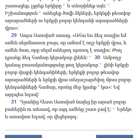
+
+
շատացեք, լցրեք երկիրը
և տնօրինեք այն:
+
Իշխանություն
ունեցեք ծովի ձկների, երկնքի թևավոր
արարածների ու երկրի բոլոր կենդանի արարածների
վրա»:
29
Ապա Աստված ասաց. «Ահա ես ձեզ տալիս եմ
ամեն սերմնատու բույս, որ աճում է ողջ երկրի վրա, և
ամեն ծառ, որը սերմ ունեցող պտուղ է տալիս: Թող
+
դրանք ձեզ համար կերակուր լինեն:
30
Ամբողջ
+
կանաչ բուսականությունը թող կերակուր
լինի երկրի
բոլոր վայրի կենդանիների, երկնքի բոլոր թևավոր
արարածների և երկրի վրա տեղաշարժվող մյուս բոլոր
կենդանիների համար, որոնց մեջ կյանք
կա»: Եվ
*
այդպես եղավ:
31
Դրանից հետո Աստված նայեց իր արած բոլոր
+
բաներին ու տեսավ, որ այդ ամենը շատ լավ է:
Երեկո
և առավոտ եղավ. օր վեցերորդ: