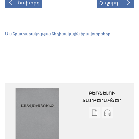
Նախորդ
Հաջորդ
Այս հրատարակության հեղինակային իրավունքները
ԲԵՌՆԵԼՈՒ
ՏԱՐԲԵՐԱԿՆԵՐ
Թվային
Աուդիոձայն
հրատարակությու
բեռնելու
բեռնելու
տարբերակն
տարբերակներ
Աստվածաշու