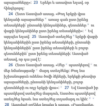
արարածները»:
23
Երեկո և առավոտ եղավ. օր
հինգերորդ:
24
Հետո Աստված ասաց. «Թող երկրի վրա
կենդանի արարածներ
առաջ գան ըստ իրենց
*
տեսակների՝ ընտանի կենդանիներ, զեռուններ
ու
*
+
վայրի կենդանիներ ըստ իրենց տեսակների»:
Եվ
այդպես եղավ:
25
Աստված ստեղծեց
երկրի վայրի
*
կենդանիներին ըստ իրենց տեսակների, ընտանի
կենդանիներին՝ ըստ իրենց տեսակների և բոլոր
զեռուններին՝ ըստ իրենց տեսակների: Աստված
տեսավ, որ դա լավ է:
+
+
26
Հետո Աստված ասաց. «Մեր
պատկերով
ու
+
մեր նմանությամբ
մարդ ստեղծենք: Թող նա
իշխանություն ունենա ծովի ձկների, երկնքի թևավոր
արարածների, ընտանի կենդանիների, բոլոր
+
զեռունների ու ողջ երկրի վրա»:
27
Եվ Աստված իր
պատկերով ստեղծեց մարդուն, Աստծու պատկերով
+
ստեղծեց նրան. նա ստեղծեց տղամարդ ու կին:
*
28
Աստված օրհնեց նրանց և ասաց. «Բազմացեք,