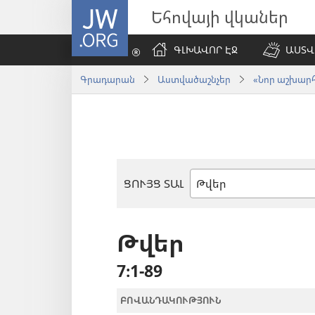
JW.ORG
Եհովայի վկաներ
ԳԼԽԱՎՈՐ ԷՋ
ԱՍՏՎ
Գրադարան
Աստվածաշնչեր
«Նոր աշխարհ»
ՑՈՒՅՑ ՏԱԼ
Աստվածաշնչյան
գիրք
Թվեր
7։1-89
ԲՈՎԱՆԴԱԿՈՒԹՅՈՒՆ