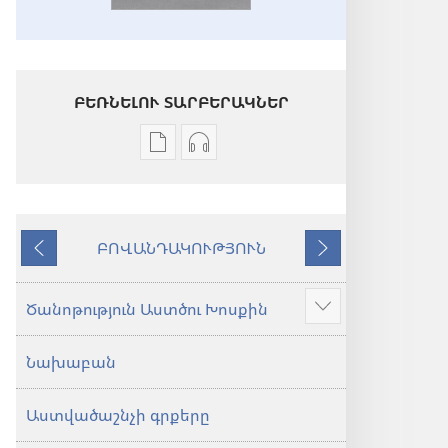
ԲԵՌՆԵԼՈՒ ՏԱՐԲԵՐԱԿՆԵՐ
Թվային
Աուդիոձայնագրությունները
հրատարակությունները
բեռնելու
բեռնելու
տարբերակներ
տարբերակներ
Աստվածաշունչ.
ԲՈՎԱՆԴԱԿՈՒԹՅՈՒՆ
Աստվածաշունչ.
«Նոր
Նախորդ
Հաջորդ
«Նոր
աշխարհ»
աշխարհ»
թարգմանություն
Ծանոթություն Աստծու Խոսքին
Ցույց
թարգմանություն
(2024)
տալ
(2024)
Նախաբան
ավելին
Աստվածաշնչի գրքերը