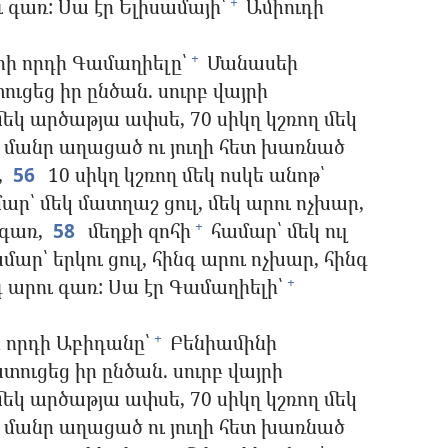
 գառ: Սա էր Ելիսամայի՝
Ամիուդի
+
րի որդի Գամաղիելը՝
Մանասեի
+
ւցեց իր ընծան. սուրբ վայրի
մեկ արծաթյա ափսե, 70 սիկղ կշռող մեկ
լ՝ մանր աղացած ու յուղի հետ խառնած
,
56
10 սիկղ կշռող մեկ ոսկե անոթ՝
ար՝ մեկ մատղաշ ցուլ, մեկ արու ոչխար,
 գառ,
58
մեղքի զոհի
համար՝ մեկ ուլ
+
մար՝ երկու ցուլ, հինգ արու ոչխար, հինգ
գ արու գառ: Սա էր Գամաղիելի՝
+
 որդի Աբիդանը՝
Բենիամինի
+
տուցեց իր ընծան. սուրբ վայրի
մեկ արծաթյա ափսե, 70 սիկղ կշռող մեկ
լ՝ մանր աղացած ու յուղի հետ խառնած