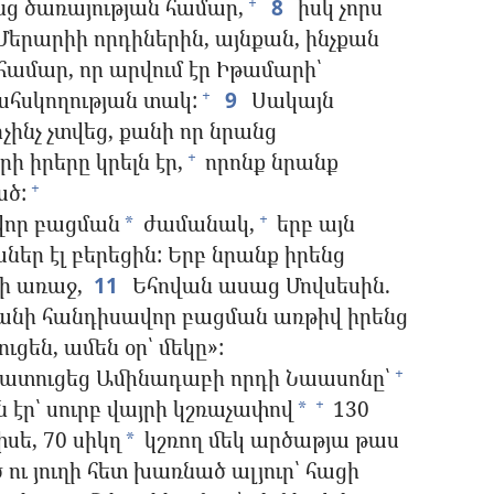
նց ծառայության համար,
8
իսկ չորս
+
 Մերարիի որդիներին, այնքան, ինչքան
համար, որ արվում էր Իթամարի՝
ահսկողության տակ:
9
Սակայն
+
չինչ չտվեց, քանի որ նրանց
ի իրերը կրելն էր,
որոնք նրանք
+
ած:
+
վոր բացման
ժամանակ,
երբ այն
+
*
ներ էլ բերեցին: Երբ նրանք իրենց
ի առաջ,
11
Եհովան ասաց Մովսեսին.
անի հանդիսավոր բացման առթիվ իրենց
ցեն, ամեն օր՝ մեկը»:
մատուցեց Ամինադաբի որդի Նաասոնը՝
+
 էր՝ սուրբ վայրի կշռաչափով
130
+
*
սե, 70 սիկղ
կշռող մեկ արծաթյա թաս
*
 ու յուղի հետ խառնած ալյուր՝ հացի