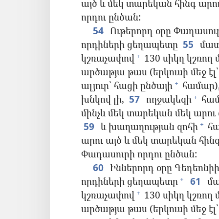
այծ և մեկ տարեկան հինգ արու
որդու ընծան:
54
Ութերորդ օրը Փադասու
որդիների ցեղապետը
55
մատո
կշռաչափով
130 սիկղ կշռող 
+
արծաթյա թաս (երկուսի մեջ է
ալյուր՝ հացի ընծայի
համար)
+
խնկով լի,
57
ողջակեզի
համ
+
մինչև մեկ տարեկան մեկ արու
59
և խաղաղության զոհի
հա
+
արու այծ և մեկ տարեկան հին
Փադասուրի որդու ընծան:
60
Իններորդ օրը Գեդեոնիի
որդիների ցեղապետը
61
մա
+
կշռաչափով
130 սիկղ կշռող 
+
արծաթյա թաս (երկուսի մեջ է