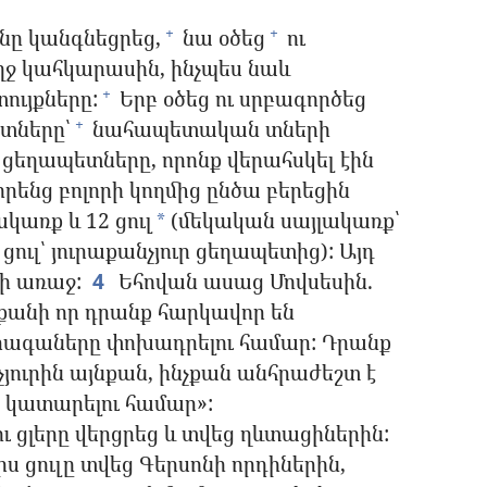
անը կանգնեցրեց,
նա օծեց
ու
+
+
ղջ կահկարասին, ինչպես նաև
ույքները:
Երբ օծեց ու սրբագործեց
+
տները՝
նահապետական տների
+
ս ցեղապետները, որոնք վերահսկել էին
րենց բոլորի կողմից ընծա բերեցին
կառք և 12 ցուլ
(մեկական սայլակառք՝
*
ուլ՝ յուրաքանչյուր ցեղապետից): Այդ
ի առաջ:
4
Եհովան ասաց Մովսեսին.
 քանի որ դրանք հարկավոր են
րագաները փոխադրելու համար: Դրանք
չյուրին այնքան, ինչքան անհրաժեշտ է
 կատարելու համար»:
ւ ցլերը վերցրեց և տվեց ղևտացիներին:
րս ցուլը տվեց Գերսոնի որդիներին,