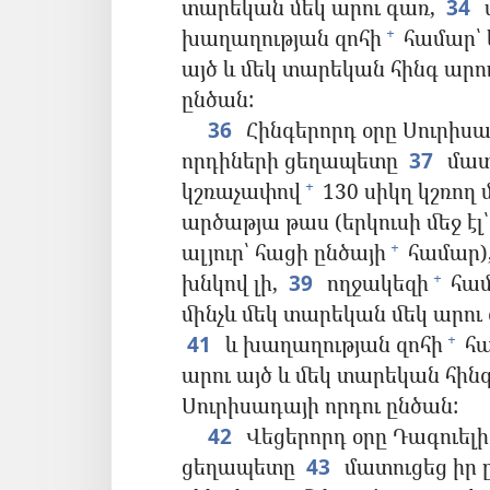
տարեկան մեկ արու գառ,
34
խաղաղության զոհի
համար՝ ե
+
այծ և մեկ տարեկան հինգ արու
ընծան:
36
Հինգերորդ օրը Սուրիսա
որդիների ցեղապետը
37
մատո
կշռաչափով
130 սիկղ կշռող 
+
արծաթյա թաս (երկուսի մեջ է
ալյուր՝ հացի ընծայի
համար)
+
խնկով լի,
39
ողջակեզի
համ
+
մինչև մեկ տարեկան մեկ արու
41
և խաղաղության զոհի
հա
+
արու այծ և մեկ տարեկան հինգ
Սուրիսադայի որդու ընծան:
42
Վեցերորդ օրը Դագուելի
ցեղապետը
43
մատուցեց իր 