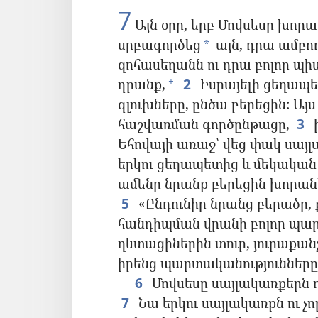
7
Այն օրը, երբ Մովսեսը խոր
սրբագործեց
այն, դրա ամբո
*
զոհասեղանն ու դրա բոլոր պիտ
դրանք,
2
Իսրայելի ցեղապե
+
գլուխները, ընծա բերեցին: Այ
հաշվառման գործընթացը,
3
ի
Եհովայի առաջ՝ վեց փակ սայլա
երկու ցեղապետից և մեկական ց
ամենը նրանք բերեցին խորան
5
«Ընդունիր նրանց բերածը,
հանդիպման վրանի բոլոր պա
ղևտացիներին տուր, յուրաքան
իրենց պարտականությունները
6
Մովսեսը սայլակառքերն ո
7
Նա երկու սայլակառքն ու չո