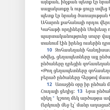
այնքան, ինչքան պետք էր նրա
սայլակառքը և ութ ցուլը տվեց
պետք էր նրանց ծառայության 
Ահարոն քահանայի որդու վեր
Կահաթի որդիներին Մովսեսը ո
պարտականությունը սուրբ վայր
տանում էին իրենց ուսերին դր
10
Զոհասեղանի հանդիսա
օծվեց, ցեղապետները այլ ընծա
ընծաները դրեցին զոհասեղան
«Թող ցեղապետները զոհասեղ
բերած ընծաները հերթով մատու
12
Առաջին օրը իր ընծան 
Հուդայի ցեղից:
13
Նրա ընծան
սիկղ
կշռող մեկ արծաթյա ափ
*
(երկուսի մեջ էլ՝ մանր աղացած