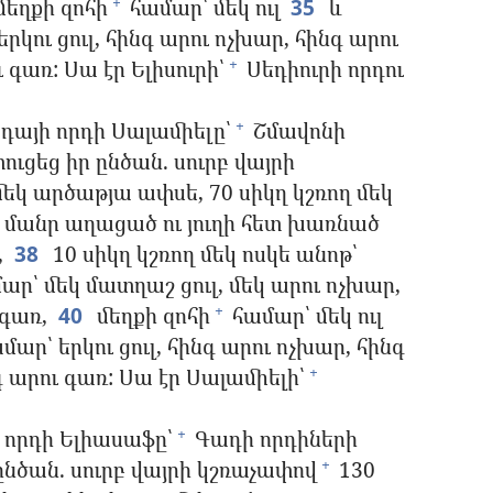
մեղքի զոհի
համար՝ մեկ ուլ
35
և
+
րկու ցուլ, հինգ արու ոչխար, հինգ արու
 գառ: Սա էր Ելիսուրի՝
Սեդիուրի որդու
+
դայի որդի Սալամիելը՝
Շմավոնի
+
ւցեց իր ընծան. սուրբ վայրի
մեկ արծաթյա ափսե, 70 սիկղ կշռող մեկ
լ՝ մանր աղացած ու յուղի հետ խառնած
,
38
10 սիկղ կշռող մեկ ոսկե անոթ՝
ար՝ մեկ մատղաշ ցուլ, մեկ արու ոչխար,
 գառ,
40
մեղքի զոհի
համար՝ մեկ ուլ
+
մար՝ երկու ցուլ, հինգ արու ոչխար, հինգ
 արու գառ: Սա էր Սալամիելի՝
+
 որդի Ելիասաֆը՝
Գադի որդիների
+
ընծան. սուրբ վայրի կշռաչափով
130
+