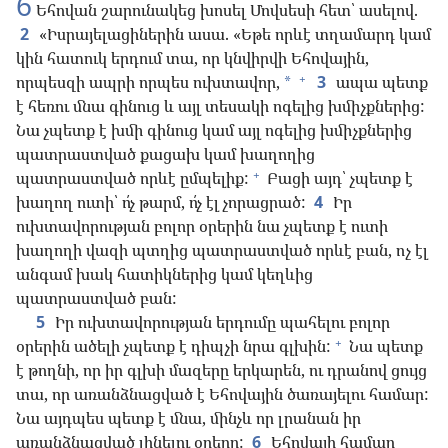
6
Եհովան շարունակեց խոսել Մովսեսի հետ՝ ասելով.
2
«Իսրայելացիներին ասա. «Եթե որևէ տղամարդ կամ
կին հատուկ երդում տա, որ կնվիրվի Եհովային,
+
որպեսզի ապրի որպես ուխտավոր,
3
ապա պետք
*
է հեռու մնա գինուց և այլ տեսակի ոգելից խմիչքներից:
Նա չպետք է խմի գինուց կամ այլ ոգելից խմիչքներից
պատրաստված քացախ կամ խաղողից
+
պատրաստված որևէ ըմպելիք:
Բացի այդ՝ չպետք է
խաղող ուտի՝ ո՛չ թարմ, ո՛չ էլ չորացրած:
4
Իր
ուխտավորության բոլոր օրերին նա չպետք է ուտի
խաղողի վազի պտղից պատրաստված որևէ բան, ոչ էլ
անգամ խակ հատիկներից կամ կեղևից
պատրաստված բան:
5
Իր ուխտավորության երդումը պահելու բոլոր
+
օրերին ածելի չպետք է դիպչի նրա գլխին:
Նա պետք
է թողնի, որ իր գլխի մազերը երկարեն, ու դրանով ցույց
տա, որ առանձնացված է Եհովային ծառայելու համար:
Նա այդպես պետք է մնա, մինչև որ լրանան իր
առանձնացված լինելու օրերը:
6
Եհովայի համար