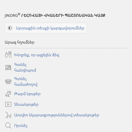
®
JW.ORG
/ ԵՀՈՎԱՅԻ ՎԿԱՆԵՐԻ ՊԱՇՏՈՆԱԿԱՆ ԿԱՅՔ
Արտաքին տեսքի կարգավորումներ
Արագ հղումներ
Խնդրեք, որ այցելեն ձեզ
Գտնել
(բացվում
հանդիպում
է
Գտնել
նոր
(բացվում
համաժողով
պատուհան)
է
Թարմ նյութեր
նոր
պատուհան)
Տեսանյութեր
Աուդիո նկարագրություններով տեսանյութեր
Որոնել