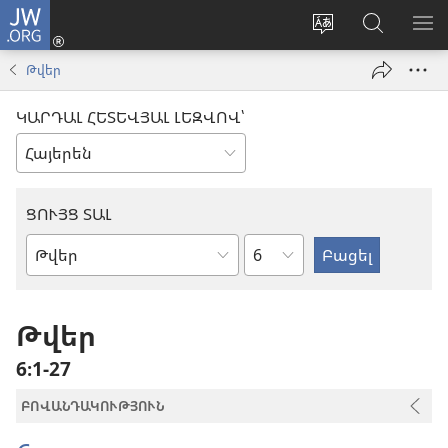
JW.ORG
Մուտքագրվել
(բացվում
Փոխել
Որոնում
ՑՈ
է
կայքի
JW.ORG
ՏԱ
Թվեր
նոր
լեզուն
կայքում
ՄԵ
պատուհան)
ԿԱՐԴԱԼ ՀԵՏԵՎՅԱԼ ԼԵԶՎՈՎ՝
ՑՈՒՅՑ ՏԱԼ
Ըստ
Աստվածաշնչյան
գլուխների
գիրք
Թվեր
6։1-27
ԲՈՎԱՆԴԱԿՈՒԹՅՈՒՆ