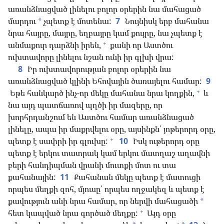
առանձնացված լինելու բոլոր օրերին նա մահացած
մարդու
չպետք է մոտենա:
7
Նույնիսկ երբ մահանա
*
նրա հայրը, մայրը, եղբայրը կամ քույրը, նա չպետք է
+
անմաքուր դարձնի իրեն,
քանի որ Աստծու
ուխտավորը լինելու նշան ունի իր գլխի վրա:
8
Իր ուխտավորության բոլոր օրերին նա
առանձնացված կլինի Եհովային ծառայելու համար:
9
+
Եթե հանկարծ ինչ-որ մեկը մահանա նրա կողքին,
և
նա այդ պատճառով պղծի իր մազերը, որ
խորհրդանշում են Աստծու համար առանձնացած
լինելը, ապա իր մաքրվելու օրը, այսինքն՝ յոթերորդ օրը,
+
պետք է սափրի իր գլուխը:
10
Իսկ ութերորդ օրը
պետք է երկու տատրակ կամ երկու մատղաշ աղավնի
բերի հանդիպման վրանի մուտքի մոտ ու տա
քահանային:
11
Քահանան մեկը պետք է մատուցի
որպես մեղքի զոհ, մյուսը՝ որպես ողջակեզ և պետք է
քավություն անի նրա համար, որ ներվի մահացածի
*
+
հետ կապված նրա գործած մեղքը:
Այդ օրը