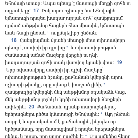
Եհովայի առաջ: Ապա պետք է մատուցի մեղքի զոհն ու
ողջակեզը:
17
Իսկ արու ոչխարը նա Եհովային
կմատուցի որպես խաղաղության զոհ՝ զամբյուղում
դրված անթթխմոր հացերի հետ միասին, կմատուցի
+
նաև հացի ընծան
ու ըմպելիքի ընծան:
18
Հանդիպման վրանի մուտքի մոտ ուխտավորը
+
պետք է սափրի իր գլուխը
և ուխտավորության
ժամանակ աճած մազերը վերցնի ու դնի
խաղաղության զոհի տակ վառվող կրակի վրա:
19
Երբ ուխտավորը սափրի իր գլխի մազերը՝
ուխտավորության նշանը, քահանան կվերցնի արու
+
ոչխարի թիակը, որը պետք է խաշած լինի,
զամբյուղից կվերցնի մեկ անթթխմոր օղակաձև հաց,
մեկ անթթխմոր լոշիկ և կդնի ուխտավորի ձեռքերի
ափերին:
20
Քահանան, դրանք տարուբերելով,
+
երերացնելու ընծա կմատուցի Եհովային:
Այդ ընծան
սուրբ է և պատկանում է քահանային, ինչպես որ
կրծքամասը, որը մատուցվում է որպես երերացնելու
+
ընծա, և ոտքը, որը սուրբ բաժին է:
Այս ամենից հետո