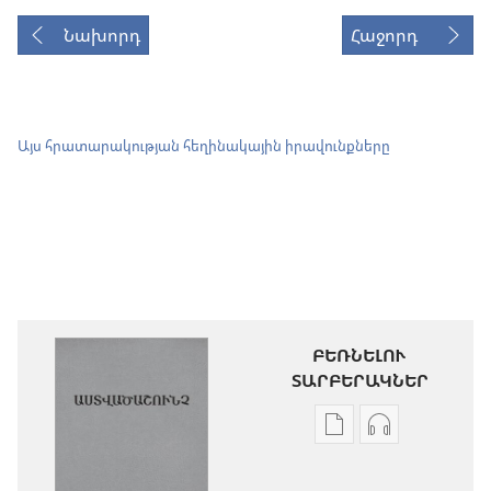
Նախորդ
Հաջորդ
Այս հրատարակության հեղինակային իրավունքները
ԲԵՌՆԵԼՈՒ
ՏԱՐԲԵՐԱԿՆԵՐ
Թվային
Աուդիոձայն
հրատարակությու
բեռնելու
բեռնելու
տարբերակն