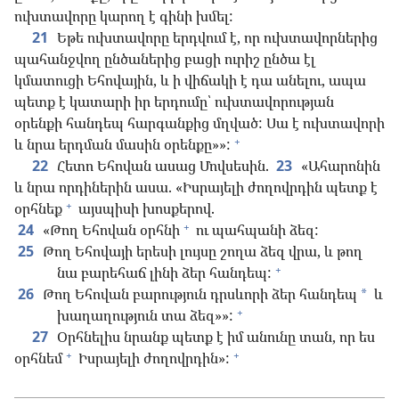
ուխտավորը կարող է գինի խմել:
21
Եթե ուխտավորը երդվում է, որ ուխտավորներից
պահանջվող ընծաներից բացի ուրիշ ընծա էլ
կմատուցի Եհովային, և ի վիճակի է դա անելու, ապա
պետք է կատարի իր երդումը՝ ուխտավորության
օրենքի հանդեպ հարգանքից մղված: Սա է ուխտավորի
+
և նրա երդման մասին օրենքը»»:
22
Հետո Եհովան ասաց Մովսեսին.
23
«Ահարոնին
և նրա որդիներին ասա. «Իսրայելի ժողովրդին պետք է
+
օրհնեք
այսպիսի խոսքերով.
+
24
«Թող Եհովան օրհնի
ու պահպանի ձեզ:
25
Թող Եհովայի երեսի լույսը շողա ձեզ վրա, և թող
+
նա բարեհաճ լինի ձեր հանդեպ:
26
Թող Եհովան բարություն դրսևորի ձեր հանդեպ
և
*
+
խաղաղություն տա ձեզ»»:
27
Օրհնելիս նրանք պետք է իմ անունը տան, որ ես
+
+
օրհնեմ
Իսրայելի ժողովրդին»: