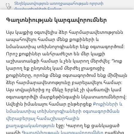
Տեղեկատվություն առողջապահության ոլորտի
մասնագետների համար
Գաղտնիության կարգավորումներ
Գլոբալ հաղորդակցություն
Օգնություն
Այս կայքից օգտվելիս ձեր հարմարավետությունն
ապահովելու համար մենք քուքիների և
Նվիրատվություններ
նմանատիպ տեխնոլոգիաներ ենք օգտագործում։
(բացվում
է
Որոշ քուքիներ անհրաժեշտ են մեր կայքի
նոր
աշխատանքի համար և չեն կարող մերժվել։ Դուք
Դիտարանի ՕՆԼԱՅՆ ԳՐԱԴԱՐԱՆ
(բացվում
պատուհան)
կարող եք ընդունել կամ մերժել լրացուցիչ
է
®
JW Hub
քուքիները, որոնք մենք օգտագործում ենք միմիայն
նոր
(բացվում
պատուհան)
ձեր հարմարավետությունը բարելավելու համար։
է
®
JW Library
հավելված
նոր
Այս տվյալներից ոչ մեկը երբևէ չի վաճառվի կամ
պատուհան)
օգտագործվի մարքեթինգային նկատառումներով։
Watchtower Library
Ավելին իմանալու համար ընթերցեք
Քուքիների և
նմանատիպ տեխնոլոգիաների օգտագործման
վերաբերյալ համաշխարհային
քաղաքականություն
էջը։ Կարող եք ցանկացած
պահի
Գաղտնիության կարգավորումներ
բաժնից
Copyright
© 2026 Watch Tower Bible and Tract Society of Pennsylvania.