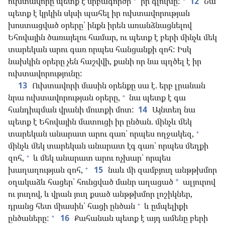
ուխտավորը պետք է սրբագործի
իր գլուխը:
12
Նա
*
*
պետք է կրկին սկսի պահել իր ուխտավորության
խոստացված օրերը՝ ինքն իրեն առանձնացնելով
Եհովային ծառայելու համար, ու պետք է բերի մինչև մեկ
տարեկան արու գառ որպես հանցանքի զոհ: Իսկ
նախկին օրերը չեն հաշվվի, քանի որ նա պղծել է իր
ուխտավորությունը:
13
Ուխտավորի մասին օրենքը սա է. երբ լրանան
+
նրա ուխտավորության օրերը,
նա պետք է գա
հանդիպման վրանի մուտքի մոտ:
14
Այնտեղ նա
պետք է Եհովային մատուցի իր ընծան. մինչև մեկ
+
տարեկան անարատ արու գառ՝ որպես ողջակեզ,
մինչև մեկ տարեկան անարատ էգ գառ՝ որպես մեղքի
+
զոհ,
և մեկ անարատ արու ոչխար՝ որպես
+
խաղաղության զոհ,
15
նաև մի զամբյուղ անթթխմոր
օղակաձև հացեր՝ հունցված մանր աղացած
ալյուրով
*
ու յուղով, և վրան յուղ քսած անթթխմոր լոշիկներ,
+
դրանց հետ միասին՝ հացի ընծան
և ըմպելիքի
+
ընծաները:
16
Քահանան պետք է այդ ամենը բերի