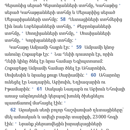
+
Գերսոնից սերած Գերսոնյանների տոհմը, Կահաթից
սերած Կահաթյանների տոհմը և Մերարիից սերած
Մերարիյանների տոհմը:
58
Ղևտացիների տոհմերից
+
էին նաև Լոբենյանների տոհմը,
Քեբրոնյանների
+
+
տոհմը,
Մոողիյանների տոհմը,
Մուսիյանների
+
+
տոհմը,
Կորխյանների տոհմը:
+
Կահաթը Ամրամի հայրն էր:
59
Ամրամի կնոջ
+
անունը Հոքաբեթ էր:
Նա Ղևիի դուստրն էր, որին
Ղևիի կինը ծնել էր նրա համար Եգիպտոսում:
Հոքաբեթը Ամրամի համար ծնել էր Ահարոնին,
+
Մովսեսին և նրանց քույր Մարիամին:
60
Ահարոնը
ունեցել էր Նադաբին, Աբիուին, Եղիազարին ու
+
Իթամարին:
61
Սակայն Նադաբն ու Աբիուն Եհովայի
առաջ անընդունելի կերպով խունկ ծխեցնելու
+
պատճառով մահացել էին:
62
Արական սեռի բոլոր հաշվառված ղևտացիները՝
մեկ ամսական և ավելի բարձր տարիքի, 23 000 հոգի
+
էին:
Նրանք չներառվեցին իսրայելացիների
+