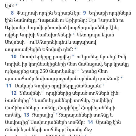
+
էին:
8
Փալլուսի որդին Եղիաբն էր:
9
Եղիաբի որդիներն
էին Նամուելը, Դաթանն ու Աբիրոնը: Այս Դաթանն ու
Աբիրոնը ժողովի ընտրված խորհրդականներ էին,
+
ովքեր Կորխի համախոհների
հետ դուրս եկան
+
Մովսեսի
ու Ահարոնի դեմ և այդպիսով
+
ապստամբեցին Եհովայի դեմ:
10
Ուստի երկիրը բացվեց
ու կլանեց նրանց: Իսկ
*
Կորխն իր կողմնակիցների հետ մահացավ, երբ կրակը
+
ոչնչացրեց այդ 250 մարդկանց:
Նրանց հետ
+
պատահածը նախազգուշական օրինակ դարձավ:
+
11
Սակայն Կորխի որդիները չմահացան:
+
12
Շմավոնի
որդիներից սերած տոհմերն էին.
Նամուելից՝
Նամուելյանների տոհմը, Համինից՝
*
Համինյանների տոհմը, Հաքինից՝ Հաքինյանների
տոհմը,
13
Զարայից՝
Զարայանների տոհմը և
*
Սավուղից՝ Սավուղյանների տոհմը:
14
Սրանք էին
Շմավոնյանների տոհմերը: Նրանց մեջ
+