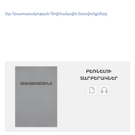
Այս հրատարակության հեղինակային իրավունքները
ԲԵՌՆԵԼՈՒ
ՏԱՐԲԵՐԱԿՆԵՐ
Թվային
Աուդիոձայն
հրատարակությու
բեռնելու
բեռնելու
տարբերակն
տարբերակներ
Աստվածաշու
Աստվածաշունչ.
«Նոր
«Նոր
աշխարհ»