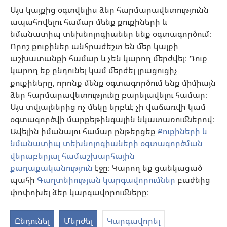
Օգնություն
Այս կայքից օգտվելիս ձեր հարմարավետությունն
ապահովելու համար մենք քուքիների և
Նվիրատվություններ
նմանատիպ տեխնոլոգիաներ ենք օգտագործում։
(բացվում
է
Որոշ քուքիներ անհրաժեշտ են մեր կայքի
նոր
աշխատանքի համար և չեն կարող մերժվել։ Դուք
Դիտարանի ՕՆԼԱՅՆ ԳՐԱԴԱՐԱՆ
(բացվում
պատուհան)
կարող եք ընդունել կամ մերժել լրացուցիչ
է
®
JW Hub
քուքիները, որոնք մենք օգտագործում ենք միմիայն
նոր
(բացվում
պատուհան)
ձեր հարմարավետությունը բարելավելու համար։
է
®
JW Library
հավելված
նոր
Այս տվյալներից ոչ մեկը երբևէ չի վաճառվի կամ
պատուհան)
օգտագործվի մարքեթինգային նկատառումներով։
Watchtower Library
Ավելին իմանալու համար ընթերցեք
Քուքիների և
նմանատիպ տեխնոլոգիաների օգտագործման
վերաբերյալ համաշխարհային
քաղաքականություն
էջը։ Կարող եք ցանկացած
պահի
Գաղտնիության կարգավորումներ
բաժնից
Copyright
© 2026 Watch Tower Bible and Tract Society of Pennsylvania.
ՕԳՏԱԳՈՐԾՄԱՆ ՊԱՅՄԱՆՆԵՐ
|
ԳԱՂՏՆԻՈՒԹՅԱՆ
փոփոխել ձեր կարգավորումները։
S
ՔԱՂԱՔԱԿԱՆՈՒԹՅՈՒՆ
|
ԳԱՂՏՆԻՈՒԹՅԱՆ ԿԱՐԳԱՎՈՐՈՒՄՆԵՐ
Ta
Ընդունել
Մերժել
Կարգավորել
of