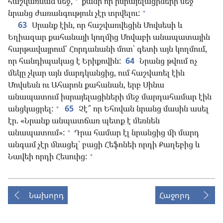
հաշվառման մեջ,
քանի որ իսրայելացիների մեջ
+
նրանց ժառանգություն չէր տրվելու:
63
Սրանք էին, որ հաշվառվեցին Մովսեսի և
Եղիազար քահանայի կողմից Մովաբի անապատային
հարթավայրում՝ Հորդանանի մոտ՝ գետի այն կողմում,
որ հանդիպակաց է Երիքովին:
64
Նրանց թվում ոչ
մեկը չկար այն մարդկանցից, ում հաշվառել էին
Մովսեսն ու Ահարոն քահանան, երբ Սինա
անապատում իսրայելացիների մեջ մարդահամար էին
+
անցկացրել:
65
Չէ՞ որ Եհովան նրանց մասին ասել
էր. «Նրանք անպատճառ պետք է մեռնեն
+
անապատում»:
Դրա համար էլ նրանցից մի մարդ
անգամ չէր մնացել՝ բացի Հեֆոնեի որդի Քաղեբից և
+
Նավեի որդի Հեսուից:
Նախորդ
Հաջորդ