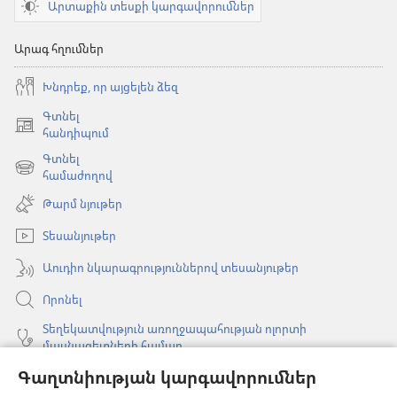
Արտաքին տեսքի կարգավորումներ
Արագ հղումներ
Խնդրեք, որ այցելեն ձեզ
Գտնել
(բացվում
հանդիպում
է
Գտնել
նոր
(բացվում
համաժողով
պատուհան)
է
Թարմ նյութեր
նոր
պատուհան)
Տեսանյութեր
Աուդիո նկարագրություններով տեսանյութեր
Որոնել
Տեղեկատվություն առողջապահության ոլորտի
մասնագետների համար
Գաղտնիության կարգավորումներ
Գլոբալ հաղորդակցություն