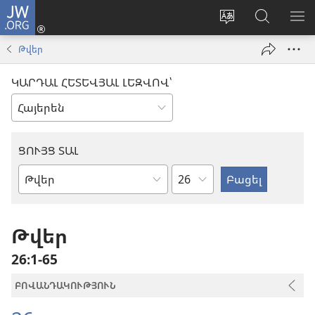
JW.ORG
Մուտքագրվել
(բացվում
Փոխել
Որոնում
ՑՈ
է
կայքի
JW.ORG
ՏԱ
Թվեր
նոր
լեզուն
կայքում
ՄԵ
պատուհան)
ԿԱՐԴԱԼ ՀԵՏԵՎՅԱԼ ԼԵԶՎՈՎ՝
ՑՈՒՅՑ ՏԱԼ
Ըստ
Աստվածաշնչյան
գլուխների
գիրք
Թվեր
26։1-65
ԲՈՎԱՆԴԱԿՈՒԹՅՈՒՆ