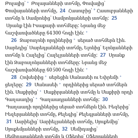
+
Թոլայից՝
Թոլայանների տոհմը, Փուվայից՝
Փուվայանների տոհմը,
24
Հասուբից՝
Հասուբյանների
*
տոհմը և Սամրոնից՝ Սամրոնյանների տոհմը:
25
Սրանք էին Իսաքարի տոհմերը: Նրանց մեջ
+
հաշվառվածները 64 300 հոգի էին:
+
26
Զաբուղոնի որդիներից
սերած տոհմերն էին.
Սարեդից՝ Սարեդյանների տոհմը, Ելոնից՝ Ելոնյանների
տոհմը և Հալելից՝ Հալելյանների տոհմը:
27
Սրանք
էին Զաբուղոնյանների տոհմերը: Նրանց մեջ
+
հաշվառվածները 60 500 հոգի էին:
+
+
28
Հովսեփից
սերեցին Մանասեի ու Եփրեմի
+
ցեղերը:
29
Մանասեի
որդիներից սերած տոհմերն
+
էին. Մաքիրից՝
Մաքիրյանների տոհմը և Մաքիրի որդի
+
Գաղաադից՝
Գաղաադյանների տոհմը:
30
Գաղաադի որդիներից սերած տոհմերն էին. Իեզերից՝
Իեզերյանների տոհմը, Քելեգից՝ Քելեգյանների տոհմը,
31
Ասրիելից՝ Ասրիելյանների տոհմը, Սյուքեմից՝
Սյուքեմյանների տոհմը,
32
Սեմիդայից՝
Սեմիդայանների տոհմը և Օֆերից՝ Օֆերյանների