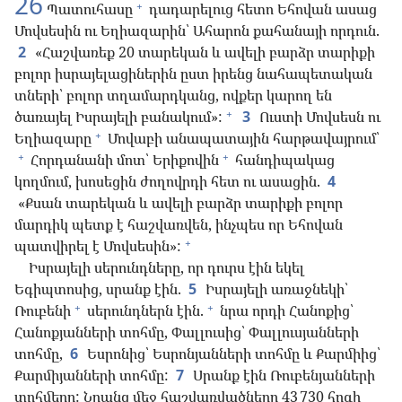
26
+
Պատուհասը
դադարելուց հետո Եհովան ասաց
Մովսեսին ու Եղիազարին՝ Ահարոն քահանայի որդուն.
2
«Հաշվառեք 20 տարեկան և ավելի բարձր տարիքի
բոլոր իսրայելացիներին ըստ իրենց նահապետական
տների՝ բոլոր տղամարդկանց, ովքեր կարող են
+
ծառայել Իսրայելի բանակում»:
3
Ուստի Մովսեսն ու
+
Եղիազարը
Մովաբի անապատային հարթավայրում՝
+
+
Հորդանանի մոտ՝ Երիքովին
հանդիպակաց
կողմում, խոսեցին ժողովրդի հետ ու ասացին.
4
«Քսան տարեկան և ավելի բարձր տարիքի բոլոր
մարդիկ պետք է հաշվառվեն, ինչպես որ Եհովան
+
պատվիրել է Մովսեսին»:
Իսրայելի սերունդները, որ դուրս էին եկել
Եգիպտոսից, սրանք էին.
5
Իսրայելի առաջնեկի՝
+
+
Ռուբենի
սերունդներն էին.
նրա որդի Հանոքից՝
Հանոքյանների տոհմը, Փալլուսից՝ Փալլուսյանների
տոհմը,
6
Եսրոնից՝ Եսրոնյանների տոհմը և Քարմիից՝
Քարմիյանների տոհմը:
7
Սրանք էին Ռուբենյանների
տոհմերը: Նրանց մեջ հաշվառվածները 43 730 հոգի