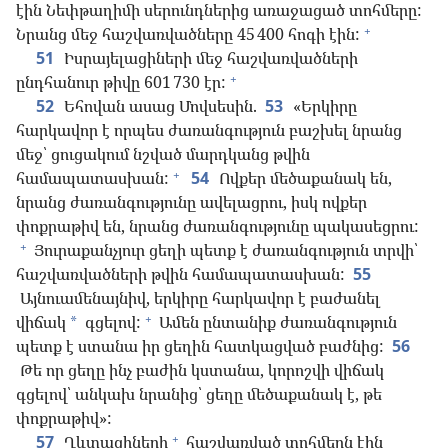
էին Նեփթաղիմի սերունդներից առաջացած տոհմերը:
+
Նրանց մեջ հաշվառվածները 45 400 հոգի էին:
51
Իսրայելացիների մեջ հաշվառվածների
+
ընդհանուր թիվը 601 730 էր:
52
Եհովան ասաց Մովսեսին.
53
«Երկիրը
հարկավոր է որպես ժառանգություն բաշխել նրանց
մեջ՝ ցուցակում նշված մարդկանց թվին
+
համապատասխան:
54
Ովքեր մեծաքանակ են,
նրանց ժառանգությունը ավելացրու, իսկ ովքեր
փոքրաթիվ են, նրանց ժառանգությունը պակասեցրու:
+
Յուրաքանչյուր ցեղի պետք է ժառանգություն տրվի՝
հաշվառվածների թվին համապատասխան:
55
Այնուամենայնիվ, երկիրը հարկավոր է բաժանել
+
վիճակ
գցելով:
Ամեն ընտանիք ժառանգություն
*
պետք է ստանա իր ցեղին հատկացված բաժնից:
56
Թե որ ցեղը ինչ բաժին կստանա, կորոշվի վիճակ
գցելով՝ անկախ նրանից՝ ցեղը մեծաքանակ է, թե
փոքրաթիվ»:
+
57
Ղևտացիների
հաշվառված տոհմերն էին