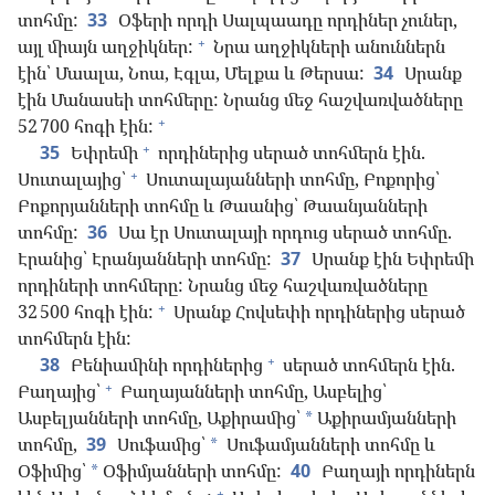
տոհմը:
33
Օֆերի որդի Սալպաադը որդիներ չուներ,
+
այլ միայն աղջիկներ:
Նրա աղջիկների անուններն
էին՝ Մաալա, Նոա, Էգլա, Մելքա և Թերսա:
34
Սրանք
էին Մանասեի տոհմերը: Նրանց մեջ հաշվառվածները
+
52 700 հոգի էին:
+
35
Եփրեմի
որդիներից սերած տոհմերն էին.
+
Սուտալայից՝
Սուտալայանների տոհմը, Բոքորից՝
Բոքորյանների տոհմը և Թաանից՝ Թաանյանների
տոհմը:
36
Սա էր Սուտալայի որդուց սերած տոհմը.
Էրանից՝ Էրանյանների տոհմը:
37
Սրանք էին Եփրեմի
որդիների տոհմերը: Նրանց մեջ հաշվառվածները
+
32 500 հոգի էին:
Սրանք Հովսեփի որդիներից սերած
տոհմերն էին:
+
38
Բենիամինի որդիներից
սերած տոհմերն էին.
+
Բաղայից՝
Բաղայանների տոհմը, Ասբելից՝
Ասբելյանների տոհմը, Աքիրամից՝
Աքիրամյանների
*
տոհմը,
39
Սուֆամից՝
Սուֆամյանների տոհմը և
*
Օֆիմից՝
Օֆիմյանների տոհմը:
40
Բաղայի որդիներն
*
+